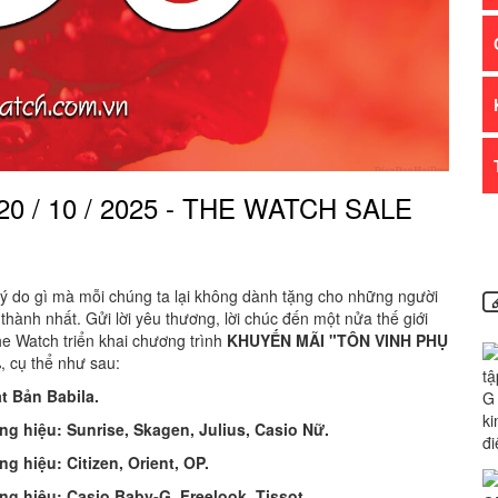
 / 10 / 2025 - THE WATCH SALE
lý do gì mà mỗi chúng ta lại không dành tặng cho những người
ành nhất. Gửi lời yêu thương, lời chúc đến một nửa thế giới
he Watch
triển khai chương trình
KHUYẾN MÃI "TÔN VINH PHỤ
 cụ thể như sau:
t Bản Babila.
ng hiệu:
Sunrise
, Skagen, Julius, Casio Nữ.
 hiệu: Citizen, Orient, OP.
ng hiệu: Casio Baby-G, Freelook,
Tissot
.