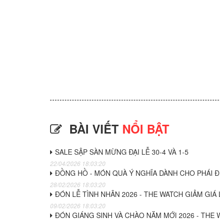
BÀI VIẾT
NỔI BẬT
SALE SẬP SÀN MỪNG ĐẠI LỄ 30-4 VÀ 1-5
22/04/2026 18:03:20
ĐỒNG HỒ - MÓN QUÀ Ý NGHĨA DÀNH CHO PHÁI Đ
28/02/2026 18:03:20
ĐÓN LỄ TÌNH NHÂN 2026 - THE WATCH GIẢM GIÁ
09/02/2026 18:03:20
ĐÓN GIÁNG SINH VÀ CHÀO NĂM MỚI 2026 - THE 