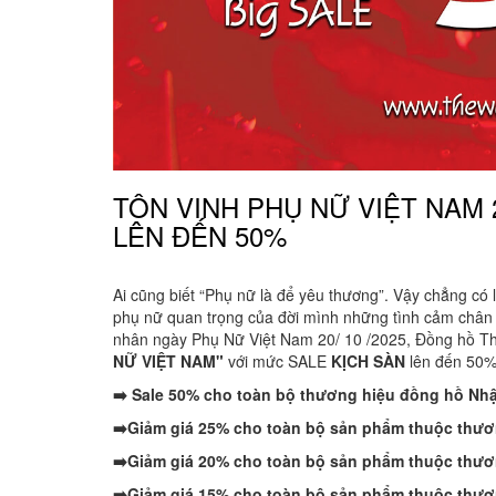
TÔN VINH PHỤ NỮ VIỆT NAM 20
LÊN ĐẾN 50%
Ai cũng biết “
Phụ nữ là để yêu thương
”. Vậy chẳng có 
phụ nữ quan trọng của đời mình những tình cảm chân th
nhân ngày Phụ Nữ Việt Nam 20/ 10
/2025,
Đồng hồ T
NỮ VIỆT NAM"
với mức
SALE
KỊCH SÀN
lên đến 50%,
➡️ Sale 50% cho toàn bộ thương hiệu đồng hồ Nhậ
➡️Giảm giá 25% cho toàn bộ sản phẩm thuộc thươ
➡️Giảm giá 20% cho toàn bộ sản phẩm thuộc thương
➡️Giảm giá 15% cho toàn bộ sản phẩm thuộc thươ