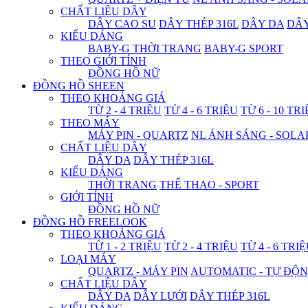
CHẤT LIỆU DÂY
DÂY CAO SU
DÂY THÉP 316L
DÂY DA
DÂ
KIỂU DÁNG
BABY-G THỜI TRANG
BABY-G SPORT
THEO GIỚI TÍNH
ĐỒNG HỒ NỮ
ĐỒNG HỒ SHEEN
THEO KHOẢNG GIÁ
TỪ 2 - 4 TRIỆU
TỪ 4 - 6 TRIỆU
TỪ 6 - 10 TR
THEO MÁY
MÁY PIN - QUARTZ
NL ÁNH SÁNG - SOLA
CHẤT LIỆU DÂY
DÂY DA
DÂY THÉP 316L
KIỂU DÁNG
THỜI TRANG
THỂ THAO - SPORT
GIỚI TÍNH
ĐỒNG HỒ NỮ
ĐỒNG HỒ FREELOOK
THEO KHOẢNG GIÁ
TỪ 1 - 2 TRIỆU
TỪ 2 - 4 TRIỆU
TỪ 4 - 6 TRI
LOẠI MÁY
QUARTZ - MÁY PIN
AUTOMATIC - TỰ ĐỘ
CHẤT LIỆU DÂY
DÂY DA
DÂY LƯỚI
DÂY THÉP 316L