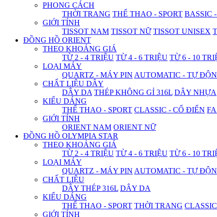
PHONG CÁCH
THỜI TRANG
THỂ THAO - SPORT
BASSIC 
GIỚI TÍNH
TISSOT NAM
TISSOT NỮ
TISSOT UNISEX
T
ĐỒNG HỒ ORIENT
THEO KHOẢNG GIÁ
TỪ 2 - 4 TRIỆU
TỪ 4 - 6 TRIỆU
TỪ 6 - 10 TR
LOẠI MÁY
QUARTZ - MÁY PIN
AUTOMATIC - TỰ ĐỘ
CHẤT LIỆU DÂY
DÂY DA
THÉP KHÔNG GỈ 316L
DÂY NHỰA
KIỂU DÁNG
THỂ THAO - SPORT
CLASSIC - CỔ ĐIỂN
FA
GIỚI TÍNH
ORIENT NAM
ORIENT NỮ
ĐỒNG HỒ OLYMPIA STAR
THEO KHOẢNG GIÁ
TỪ 2 - 4 TRIỆU
TỪ 4 - 6 TRIỆU
TỪ 6 - 10 TR
LOẠI MÁY
QUARTZ - MÁY PIN
AUTOMATIC - TỰ ĐỘ
CHẤT LIỆU
DÂY THÉP 316L
DÂY DA
KIỂU DÁNG
THỂ THAO - SPORT
THỜI TRANG
CLASSIC
GIỚI TÍNH