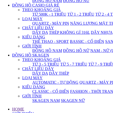
ĐỒNG HỒ NAM
ĐỒNG HỒ NỮ
ĐỒNG HỒ CASIO GIÁ RẺ
THEO KHOẢNG GIÁ
TỪ 500K - 1 TRIỆU
TỪ 1 - 2 TRIỆU
TỪ 2 - 4 
LOẠI MÁY
QUARTZ - MÁY PIN
NĂNG LƯỢNG MẶT T
CHẤT LIỆU DÂY
DÂY DA
THÉP KHÔNG GỈ 316L
DÂY NHỰA
KIỂU DÁNG
THỂ THAO - SPORT
BASSIC - CỔ ĐIỂN
SA
GIỚI TÍNH
ĐỒNG HỒ NAM
ĐỒNG HỒ NỮ
NAM - NỮ (
ĐỒNG HỒ SKAGEN
THEO KHOẢNG GIÁ
TỪ 3 - 5 TRIỆU
TỪ 5 - 7 TRIỆU
TỪ 7 - 9 TRI
CHẤT LIỆU DÂY
DÂY DA
DÂY THÉP
LOẠI MÁY
AUTOMATIC - TỰ ĐỘNG
QUARTZ - MÁY P
KIỂU DÁNG
CLASSIC - CỔ ĐIỂN
FASHION - THỜI TRA
GIỚI TÍNH
SKAGEN NAM
SKAGEN NỮ
HOME