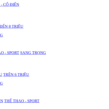
 - CỔ ĐIỂN
 ĐẾN 8 TRIỆU
NG
O - SPORT
SANG TRỌNG
ỆU
TRÊN 6 TRIỆU
NG
ON
THỂ THAO - SPORT