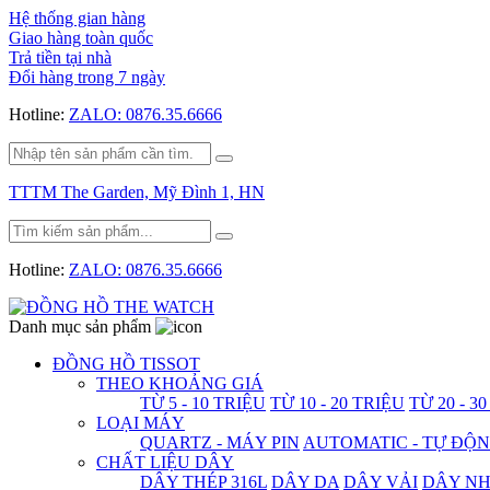
Hệ thống gian hàng
Giao hàng toàn quốc
Trả tiền tại nhà
Đổi hàng trong 7 ngày
Hotline:
ZALO: 0876.35.6666
TTTM The Garden, Mỹ Đình 1, HN
Hotline:
ZALO: 0876.35.6666
Danh mục sản phẩm
ĐỒNG HỒ TISSOT
THEO KHOẢNG GIÁ
TỪ 5 - 10 TRIỆU
TỪ 10 - 20 TRIỆU
TỪ 20 - 3
LOẠI MÁY
QUARTZ - MÁY PIN
AUTOMATIC - TỰ ĐỘ
CHẤT LIỆU DÂY
DÂY THÉP 316L
DÂY DA
DÂY VẢI
DÂY N