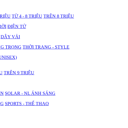
TRIỆU
TỪ 4 - 8 TRIỆU
TRÊN 8 TRIỆU
RỜI
ĐIỆN TỬ
DÂY VẢI
NG TRỌNG
THỜI TRANG - STYLE
UNISEX)
ỆU
TRÊN 9 TRIỆU
IN
SOLAR - NL ÁNH SÁNG
NG
SPORTS - THỂ THAO