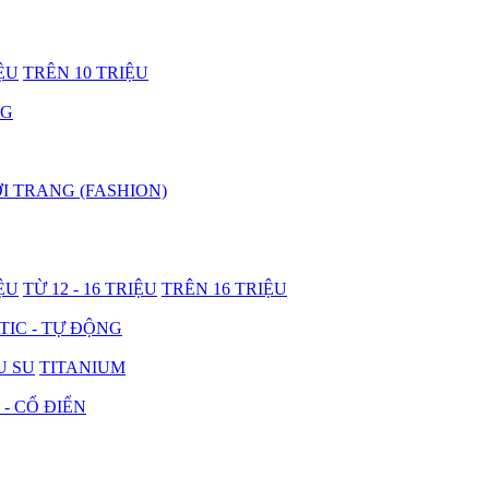
IỆU
TRÊN 10 TRIỆU
NG
I TRANG (FASHION)
IỆU
TỪ 12 - 16 TRIỆU
TRÊN 16 TRIỆU
IC - TỰ ĐỘNG
U SU
TITANIUM
 - CỔ ĐIỂN