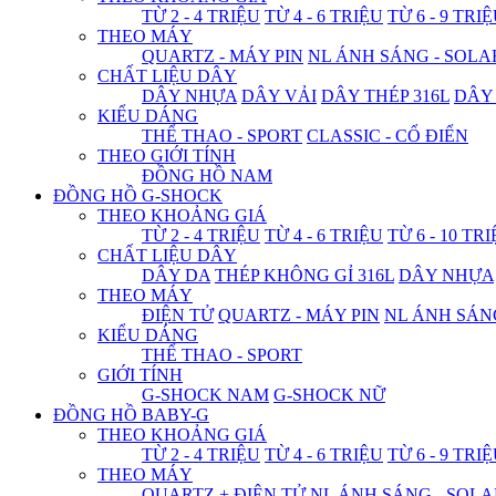
TỪ 2 - 4 TRIỆU
TỪ 4 - 6 TRIỆU
TỪ 6 - 9 TRI
THEO MÁY
QUARTZ - MÁY PIN
NL ÁNH SÁNG - SOLA
CHẤT LIỆU DÂY
DÂY NHỰA
DÂY VẢI
DÂY THÉP 316L
DÂY
KIỂU DÁNG
THỂ THAO - SPORT
CLASSIC - CỔ ĐIỂN
THEO GIỚI TÍNH
ĐỒNG HỒ NAM
ĐỒNG HỒ G-SHOCK
THEO KHOẢNG GIÁ
TỪ 2 - 4 TRIỆU
TỪ 4 - 6 TRIỆU
TỪ 6 - 10 TR
CHẤT LIỆU DÂY
DÂY DA
THÉP KHÔNG GỈ 316L
DÂY NHỰA
THEO MÁY
ĐIỆN TỬ
QUARTZ - MÁY PIN
NL ÁNH SÁN
KIỂU DÁNG
THỂ THAO - SPORT
GIỚI TÍNH
G-SHOCK NAM
G-SHOCK NỮ
ĐỒNG HỒ BABY-G
THEO KHOẢNG GIÁ
TỪ 2 - 4 TRIỆU
TỪ 4 - 6 TRIỆU
TỪ 6 - 9 TRI
THEO MÁY
QUARTZ + ĐIỆN TỬ
NL ÁNH SÁNG - SOLA