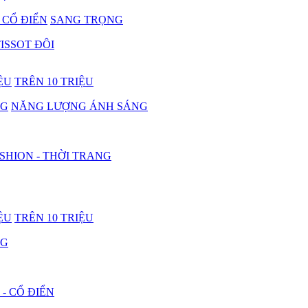
- CỔ ĐIỂN
SANG TRỌNG
ISSOT ĐÔI
IỆU
TRÊN 10 TRIỆU
NG
NĂNG LƯỢNG ÁNH SÁNG
SHION - THỜI TRANG
IỆU
TRÊN 10 TRIỆU
NG
 - CỔ ĐIỂN