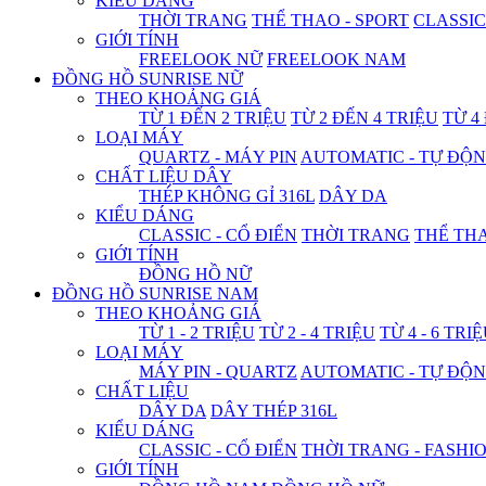
KIỂU DÁNG
THỜI TRANG
THỂ THAO - SPORT
CLASSIC
GIỚI TÍNH
FREELOOK NỮ
FREELOOK NAM
ĐỒNG HỒ SUNRISE NỮ
THEO KHOẢNG GIÁ
TỪ 1 ĐẾN 2 TRIỆU
TỪ 2 ĐẾN 4 TRIỆU
TỪ 4
LOẠI MÁY
QUARTZ - MÁY PIN
AUTOMATIC - TỰ ĐỘ
CHẤT LIỆU DÂY
THÉP KHÔNG GỈ 316L
DÂY DA
KIỂU DÁNG
CLASSIC - CỔ ĐIỂN
THỜI TRANG
THỂ THA
GIỚI TÍNH
ĐỒNG HỒ NỮ
ĐỒNG HỒ SUNRISE NAM
THEO KHOẢNG GIÁ
TỪ 1 - 2 TRIỆU
TỪ 2 - 4 TRIỆU
TỪ 4 - 6 TRI
LOẠI MÁY
MÁY PIN - QUARTZ
AUTOMATIC - TỰ ĐỘ
CHẤT LIỆU
DÂY DA
DÂY THÉP 316L
KIỂU DÁNG
CLASSIC - CỔ ĐIỂN
THỜI TRANG - FASHI
GIỚI TÍNH