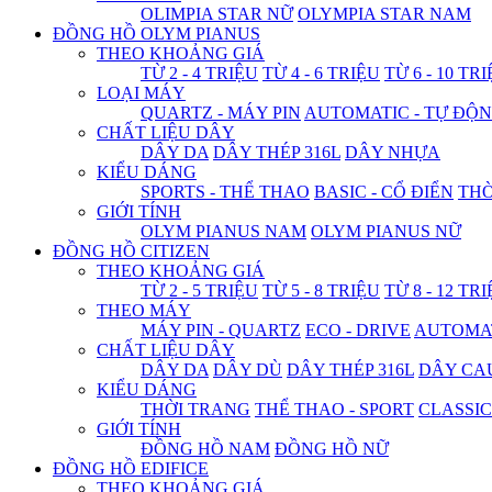
OLIMPIA STAR NỮ
OLYMPIA STAR NAM
ĐỒNG HỒ OLYM PIANUS
THEO KHOẢNG GIÁ
TỪ 2 - 4 TRIỆU
TỪ 4 - 6 TRIỆU
TỪ 6 - 10 TR
LOẠI MÁY
QUARTZ - MÁY PIN
AUTOMATIC - TỰ ĐỘ
CHẤT LIỆU DÂY
DÂY DA
DÂY THÉP 316L
DÂY NHỰA
KIỂU DÁNG
SPORTS - THỂ THAO
BASIC - CỔ ĐIỂN
THỜ
GIỚI TÍNH
OLYM PIANUS NAM
OLYM PIANUS NỮ
ĐỒNG HỒ CITIZEN
THEO KHOẢNG GIÁ
TỪ 2 - 5 TRIỆU
TỪ 5 - 8 TRIỆU
TỪ 8 - 12 TR
THEO MÁY
MÁY PIN - QUARTZ
ECO - DRIVE
AUTOMAT
CHẤT LIỆU DÂY
DÂY DA
DÂY DÙ
DÂY THÉP 316L
DÂY CA
KIỂU DÁNG
THỜI TRANG
THỂ THAO - SPORT
CLASSIC
GIỚI TÍNH
ĐỒNG HỒ NAM
ĐỒNG HỒ NỮ
ĐỒNG HỒ EDIFICE
THEO KHOẢNG GIÁ