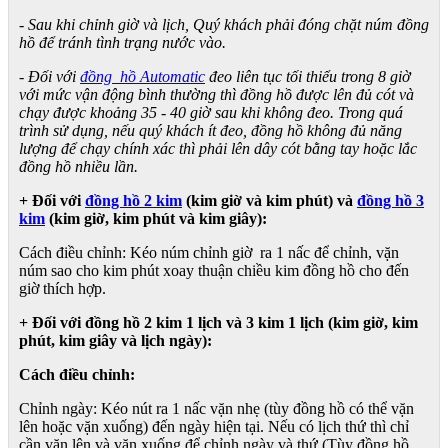
- Sau khi chỉnh giờ và lịch, Quý khách phải đóng chặt núm đồng
hồ để tránh tình trạng nước vào.
- Đối với
đồng hồ Automatic
đeo liên tục tối thiểu trong 8 giờ
với mức vận động bình thường thì đồng hồ được lên đủ cót và
chạy được khoảng 35 - 40 giờ sau khi không đeo. Trong quá
trình sử dụng, nếu quý khách ít đeo, đồng hồ không đủ năng
lượng để chạy chính xác thì phải lên dây cót bằng tay hoặc lắc
đồng hồ nhiều lần.
+ Đối với
đồng hồ 2 kim
(kim giờ và kim phút) và
đồng hồ 3
kim
(kim giờ, kim phút và kim giây):
Cách điều chỉnh: Kéo núm chỉnh giờ ra 1 nấc để chỉnh, vặn
núm sao cho kim phút xoay thuận chiều kim đồng hồ cho đến
giờ thích hợp.
+ Đối với đồng hồ 2 kim 1 lịch và 3 kim 1 lịch (kim giờ, kim
phút, kim giây và lịch ngày):
Cách điều chỉnh:
Chỉnh ngày: Kéo nút ra 1 nấc vặn nhẹ (tùy đồng hồ có thể vặn
lên hoặc vặn xuống) đến ngày hiện tại. Nếu có lịch thứ thì chỉ
cần vặn lên và vặn xuống để chỉnh ngày và thứ (Tùy đồng hồ,