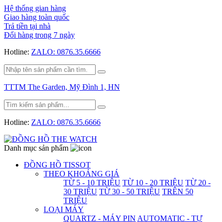
Hệ thống gian hàng
Giao hàng toàn quốc
Trả tiền tại nhà
Đổi hàng trong 7 ngày
Hotline:
ZALO: 0876.35.6666
TTTM The Garden, Mỹ Đình 1, HN
Hotline:
ZALO: 0876.35.6666
Danh mục sản phẩm
ĐỒNG HỒ TISSOT
THEO KHOẢNG GIÁ
TỪ 5 - 10 TRIỆU
TỪ 10 - 20 TRIỆU
TỪ 20 -
30 TRIỆU
TỪ 30 - 50 TRIỆU
TRÊN 50
TRIỆU
LOẠI MÁY
QUARTZ - MÁY PIN
AUTOMATIC - TỰ