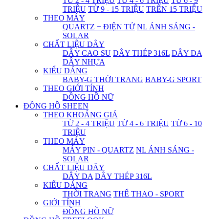
TỪ 2 - 4 TRIỆU
TỪ 4 - 6 TRIỆU
TỪ 6 - 9
TRIỆU
TỪ 9 - 15 TRIỆU
TRÊN 15 TRIỆU
THEO MÁY
QUARTZ + ĐIỆN TỬ
NL ÁNH SÁNG -
SOLAR
CHẤT LIỆU DÂY
DÂY CAO SU
DÂY THÉP 316L
DÂY DA
DÂY NHỰA
KIỂU DÁNG
BABY-G THỜI TRANG
BABY-G SPORT
THEO GIỚI TÍNH
ĐỒNG HỒ NỮ
ĐỒNG HỒ SHEEN
THEO KHOẢNG GIÁ
TỪ 2 - 4 TRIỆU
TỪ 4 - 6 TRIỆU
TỪ 6 - 10
TRIỆU
THEO MÁY
MÁY PIN - QUARTZ
NL ÁNH SÁNG -
SOLAR
CHẤT LIỆU DÂY
DÂY DA
DÂY THÉP 316L
KIỂU DÁNG
THỜI TRANG
THỂ THAO - SPORT
GIỚI TÍNH
ĐỒNG HỒ NỮ