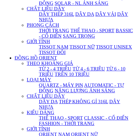
ĐỘNG
SOLAR - NL ÁNH SÁNG
CHẤT LIỆU DÂY
DÂY THÉP 316L
DÂY DA
DÂY VẢI
DÂY
NHỰA
PHONG CÁCH
THỜI TRANG
THỂ THAO - SPORT
BASSIC
- CỔ ĐIỂN
SANG TRỌNG
GIỚI TÍNH
TISSOT NAM
TISSOT NỮ
TISSOT UNISEX
TISSOT ĐÔI
ĐỒNG HỒ ORIENT
THEO KHOẢNG GIÁ
TỪ 2 - 4 TRIỆU
TỪ 4 - 6 TRIỆU
TỪ 6 - 10
TRIỆU
TRÊN 10 TRIỆU
LOẠI MÁY
QUARTZ - MÁY PIN
AUTOMATIC - TỰ
ĐỘNG
NĂNG LƯỢNG ÁNH SÁNG
CHẤT LIỆU DÂY
DÂY DA
THÉP KHÔNG GỈ 316L
DÂY
NHỰA
KIỂU DÁNG
THỂ THAO - SPORT
CLASSIC - CỔ ĐIỂN
FASHION - THỜI TRANG
GIỚI TÍNH
ORIENT NAM
ORIENT NỮ