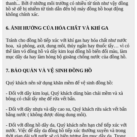
thanh... Bởi ở những môi trường có nhiều từ tính như vậy đồng
hồ sẽ dễ bị nhiễm từ tính dẫn đến bộ máy đồng hồ hoạt động
không chính xác.
6. ẢNH HƯỞNG CỦA HÓA CHẤT VÀ KHÍ GA
Tránh cho đồng hồ tiếp xúc với khí gas hay hóa chất như nước
hoa, xà phòng, axit, dung môi, thủy ngân hay thuốc tẩy… vì có
thể làm vỏ đồng hồ và dây kim loại đồng hồ biến đổi màu, làm
mục dây da hay làm hỏng bộ gioăng chống nước của đồng hồ.
7. BẢO QUẢN VÀ VỆ SINH ĐỒNG HỒ
Quý khách nên sử dụng khăn mềm để vệ sinh đồng hồ:
- Đối với dây kim loại, Quý khách dùng bàn chải mềm và xà
bông có chất tẩy nhẹ để rửa vết bẩn.
- Đối với dây nhựa và dây cao su, Quý khách rửa sách vết bẩn
bằng nước ( không được dùng dung môi).
- Đối với đồng hồ dây da, Quý khách nên hạn chế tiếp xúc với
nước. Việc để dây da đồng hồ tiếp xúc thường xuyên và trong
thời gian dài với nước sẽ có hiện tượng ẩm mục dây da. Trong