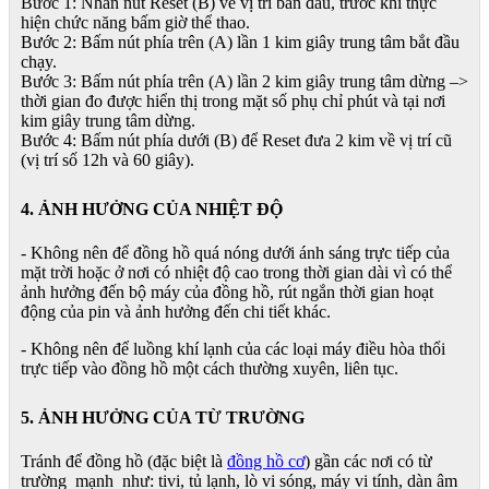
Bước 1: Nhấn nút Reset (B) về vị trí ban đầu, trước khi thực
hiện chức năng bấm giờ thể thao.
Bước 2: Bấm nút phía trên (A) lần 1 kim giây trung tâm bắt đầu
chạy.
Bước 3: Bấm nút phía trên (A) lần 2 kim giây trung tâm dừng –>
thời gian đo được hiển thị trong mặt số phụ chỉ phút và tại nơi
kim giây trung tâm dừng.
Bước 4: Bấm nút phía dưới (B) để Reset đưa 2 kim về vị trí cũ
(vị trí số 12h và 60 giây).
4. ẢNH HƯỞNG CỦA NHIỆT ĐỘ
- Không nên để đồng hồ quá nóng dưới ánh sáng trực tiếp của
mặt trời hoặc ở nơi có nhiệt độ cao trong thời gian dài vì có thể
ảnh hưởng đến bộ máy của đồng hồ, rút ngắn thời gian hoạt
động của pin và ảnh hưởng đến chi tiết khác.
- Không nên để luồng khí lạnh của các loại máy điều hòa thổi
trực tiếp vào đồng hồ một cách thường xuyên, liên tục.
5. ẢNH HƯỞNG CỦA TỪ TRƯỜNG
Tránh để đồng hồ (đặc biệt là
đồng hồ cơ
) gần các nơi có từ
trường mạnh như: tivi, tủ lạnh, lò vi sóng, máy vi tính, dàn âm