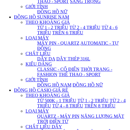
THAO - SPORT
SANG TRỌNG
GIỚI TÍNH
ĐỒNG HỒ NỮ
ĐỒNG HỒ SUNRISE NAM
THEO KHOẢNG GIÁ
TỪ 1 - 2 TRIỆU
TỪ 2 - 4 TRIỆU
TỪ 4 - 6
TRIỆU
TRÊN 6 TRIỆU
LOẠI MÁY
MÁY PIN - QUARTZ
AUTOMATIC - TỰ
ĐỘNG
CHẤT LIỆU
DÂY DA
DÂY THÉP 316L
KIỂU DÁNG
CLASSIC - CỔ ĐIỂN
THỜI TRANG -
FASHION
THỂ THAO - SPORT
GIỚI TÍNH
ĐỒNG HỒ NAM
ĐỒNG HỒ NỮ
ĐỒNG HỒ CASIO GIÁ RẺ
THEO KHOẢNG GIÁ
TỪ 500K - 1 TRIỆU
TỪ 1 - 2 TRIỆU
TỪ 2 - 4
TRIỆU
TỪ 4 - 8 TRIỆU
TRÊN 8 TRIỆU
LOẠI MÁY
QUARTZ - MÁY PIN
NĂNG LƯỢNG MẶT
TRỜI
ĐIỆN TỬ
CHẤT LIỆU DÂY