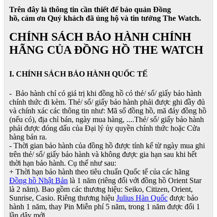
Trên đây là thông tin cần thiết để bảo quản Đồng
hồ, cảm ơn Quý khách đã ủng hộ và tin tưởng The Watch.
CHÍNH SÁCH BẢO HÀNH CHÍNH
HÃNG CỦA ĐỒNG HỒ THE WATCH
I. CHÍNH SÁCH BẢO HÀNH QUỐC TẾ
- Bảo hành chỉ có giá trị khi đồng hồ có thẻ/ sổ/ giấy bảo hành
chính thức đi kèm. Thẻ/ sổ/ giấy bảo hành phải được ghi đầy đủ
và chính xác các thông tin như: Mã số đồng hồ, mã đáy đồng hồ
(nếu có), địa chỉ bán, ngày mua hàng, ....Thẻ/ sổ/ giấy bảo hành
phải được đóng dấu của Đại lý ủy quyền chính thức hoặc Cửa
hàng bán ra.
- Thời gian bảo hành của đồng hồ được tính kể từ ngày mua ghi
trên thẻ/ sổ/ giấy bảo hành và không được gia hạn sau khi hết
thời hạn bảo hành. Cụ thể như sau:
+ Thời hạn bảo hành theo tiêu chuẩn Quốc tế của các hãng
Đồng hồ Nhật Bản
là 1 năm (riêng đối với đồng hồ Orient Star
là 2 năm). Bao gồm các thương hiệu: Seiko, Citizen, Orient,
Sunrise, Casio. Riêng thương hiệu
Julius Hàn Quốc
được bảo
hành 1 năm, thay Pin Miễn phí 5 năm, trong 1 năm được đổi 1
lần dây mới.