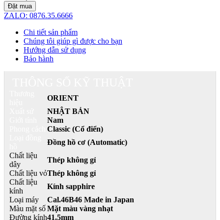
Đặt mua
ZALO: 0876.35.6666
Chi tiết sản phẩm
Chúng tôi giúp gì được cho bạn
Hướng dẫn sử dụng
Bảo hành
THÔNG SỐ KỸ THUẬT
Thương
ORIENT
hiệu
Xuất sứ
NHẬT BẢN
Giới tính
Nam
Phong cách
Classic (Cổ điển)
Loại đồng
Đồng hồ cơ (Automatic)
hồ
Chất liệu
Thép không gỉ
dây
Chất liệu vỏ
Thép không gỉ
Chất liệu
Kính sapphire
kính
Loại máy
Cal.46B46 Made in Japan
Màu mặt số
Mặt màu vàng nhạt
Đường kính
41.5mm