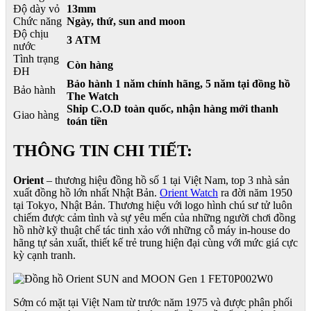
Độ dày vỏ
13mm
Chức năng
Ngày, thứ, sun and moon
Độ chịu
3 ATM
nước
Tình trạng
Còn hàng
ĐH
Bảo hành 1 năm chính hãng, 5 năm tại đồng hồ
Bảo hành
The Watch
Ship C.O.D toàn quốc, nhận hàng mới thanh
Giao hàng
toán tiền
THÔNG TIN CHI TIẾT:
Orient
– thương hiệu đồng hồ số 1 tại Việt Nam, top 3 nhà sản
xuất đồng hồ lớn nhất Nhật Bản.
Orient Watch
ra đời năm 1950
tại Tokyo, Nhật Bản. Thương hiệu với logo hình chú sư tử luôn
chiếm được cảm tình và sự yêu mến của những người chơi đồng
hồ nhờ kỹ thuật chế tác tinh xảo với những cỗ máy in-house do
hãng tự sản xuất, thiết kế trẻ trung hiện đại cùng với mức giá cực
kỳ cạnh tranh.
Sớm có mặt tại Việt Nam từ trước năm 1975 và được phân phối