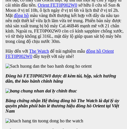
cái nhìn đầu tiên.
Orient FET0P002W0
sở hữu ô cửa sổ Sun &
Moon ở vị trí 10h, ô lịch ngày ở vị trí 6h và lịch thứ ở vị trí 2h.
Mặt
đồng hồ
màu vàng thời thượng kết hợp với dây da nâu tạo
nên một thiết kế vừa lịch lãm vừa trẻ trung. Phiên bản này được
nhà sản xuất trang bị bộ máy Cal.46B46 mạnh mẽ với 21 chân
kính. Ngoài ra, FET0P002W0 còn có kính sapphire chống xước,
vỏ từ thép không gỉ 316L, mặt đáy lộ giúp quan sát bộ máy bên
trong cùng độ chịu nước 30m.
Hãy đến với
The Watch
để trải nghiệm mẫu
đồng hồ Orient
FET0P002W0
đầy tuyệt vời này nhé!
Đồng hồ FET0P002W0 được đi kèm túi, hộp, sách hướng
dẫn, thẻ bảo hành chính hãng
Bằng chứng nhận Hệ thống đồng hồ The Watch là đại lý ủy
quyền phân phối bán lẻ thương hiệu đồng hồ Orient tại Việt
Nam