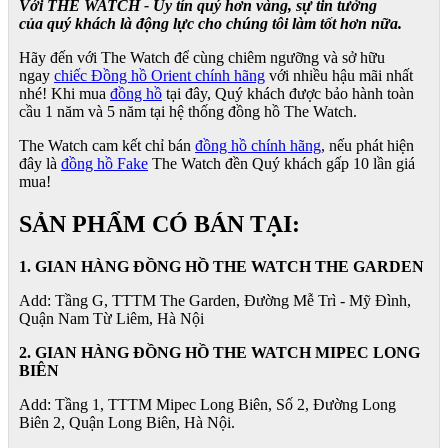
Với THE WATCH - Uy tín quý hơn vàng, sự tin tưởng
của quý khách là động lực cho chúng tôi làm tốt hơn nữa.
Hãy đến với The Watch để cùng chiêm ngưỡng và sở hữu
ngay
chiếc Đồng hồ Orient chính hãng
với nhiều hậu mãi nhất
nhé! Khi mua
đồng hồ
tại đây, Quý khách được bảo hành toàn
cầu 1 năm và 5 năm tại hệ thống đồng hồ The Watch.
The Watch cam kết chỉ bán
đồng hồ chính hãng
, nếu phát hiện
đây là
đồng hồ Fake
The Watch đền Quý khách gấp 10 lần giá
mua!
SẢN PHẨM CÓ BÁN TẠI:
1. GIAN HÀNG ĐỒNG HỒ THE WATCH THE GARDEN
Add: Tầng G, TTTM The Garden, Đường Mễ Trì - Mỹ Đình,
Quận Nam Từ Liêm, Hà Nội
2. GIAN HÀNG ĐỒNG HỒ
THE WATCH
MIPEC LONG
BIÊN
Add: Tầng 1, TTTM Mipec Long Biên, Số 2, Đường Long
Biên 2, Quận Long Biên, Hà Nội.