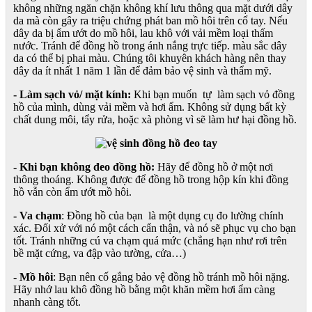
không những ngăn chặn không khí lưu thông qua mặt dưới dây
da mà còn gây ra triệu chứng phát ban mồ hôi trên cổ tay. Nếu
dây da bị ẩm ướt do mồ hôi, lau khô với vải mềm loại thấm
nước. Tránh để đồng hồ trong ánh nắng trực tiếp. màu sắc dây
da có thể bị phai màu. Chúng tôi khuyên khách hàng nên thay
dây da ít nhất 1 năm 1 lần để đảm bảo vệ sinh và thẩm mỹ.
- Làm sạch vỏ/ mặt kính:
Khi bạn muốn tự làm sạch vỏ đồng
hồ của mình, dùng vải mềm và hơi ẩm. Không sử dụng bất kỳ
chất dung môi, tẩy rửa, hoặc xà phòng vì sẽ làm hư hại đồng hồ.
- Khi bạn không đeo đồng hồ:
Hãy để đồng hồ ở một nơi
thông thoáng. Không được để đồng hồ trong hộp kín khi đồng
hồ vẫn còn ẩm ướt mồ hôi.
- Va chạm
: Đồng hồ của bạn là một dụng cụ đo lường chính
xác. Đối xử với nó một cách cẩn thận, và nó sẽ phục vụ cho bạn
tốt. Tránh những cú va chạm quá mức (chẳng hạn như rơi trên
bề mặt cứng, va đập vào tường, cửa…)
- Mồ hôi
: Bạn nên cố gắng bảo vệ đồng hồ tránh mồ hôi nặng.
Hãy nhớ lau khô đồng hồ bằng một khăn mềm hơi ẩm càng
nhanh càng tốt.