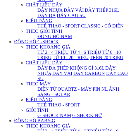
CHẤT LIỆU DÂY
DÂY NHỰA
DÂY VẢI
DÂY THÉP 316L
DÂY DA
DÂY CAU SU
KIỂU DÁNG
THỂ THAO - SPORT
CLASSIC - CỔ ĐIỂN
THEO GIỚI TÍNH
ĐỒNG HỒ NAM
ĐỒNG HỒ G-SHOCK
THEO KHOẢNG GIÁ
TỪ 2 - 4 TRIỆU
TỪ 4 - 6 TRIỆU
TỪ 6 - 10
TRIỆU
TỪ 10 - 20 TRIỆU
TRÊN 20 TRIỆU
CHẤT LIỆU DÂY
DÂY DA
THÉP KHÔNG GỈ 316L
DÂY
NHỰA
DÂY VẢI
DÂY CARBON
DÂY CAO
SU
THEO MÁY
ĐIỆN TỬ
QUARTZ - MÁY PIN
NL ÁNH
SÁNG - SOLAR
KIỂU DÁNG
THỂ THAO - SPORT
GIỚI TÍNH
G-SHOCK NAM
G-SHOCK NỮ
ĐỒNG HỒ BABY-G
THEO KHOẢNG GIÁ