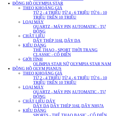
ĐỒNG HỒ OLYMPIA STAR
THEO KHOẢNG GIÁ
TỪ 2 - 4 TRIỆU
TỪ 4 - 6 TRIỆU
TỪ 6 - 10
TRIỆU
TRÊN 10 TRIỆU
LOẠI MÁY
QUARTZ - MÁY PIN
AUTOMATIC - TỰ
ĐỘNG
CHẤT LIỆU
DÂY THÉP 316L
DÂY DA
KIỂU DÁNG
THỂ THAO - SPORT
THỜI TRANG
CLASSIC - CỔ ĐIỂN
GIỚI TÍNH
OLIMPIA STAR NỮ
OLYMPIA STAR NAM
ĐỒNG HỒ OLYM PIANUS
THEO KHOẢNG GIÁ
TỪ 2 - 4 TRIỆU
TỪ 4 - 6 TRIỆU
TỪ 6 - 10
TRIỆU
TRÊN 10 TRIỆU
LOẠI MÁY
QUARTZ - MÁY PIN
AUTOMATIC - TỰ
ĐỘNG
CHẤT LIỆU DÂY
DÂY DA
DÂY THÉP 316L
DÂY NHỰA
KIỂU DÁNG
SPORTS - THỂ THAO
BASIC - CỔ ĐIỂN