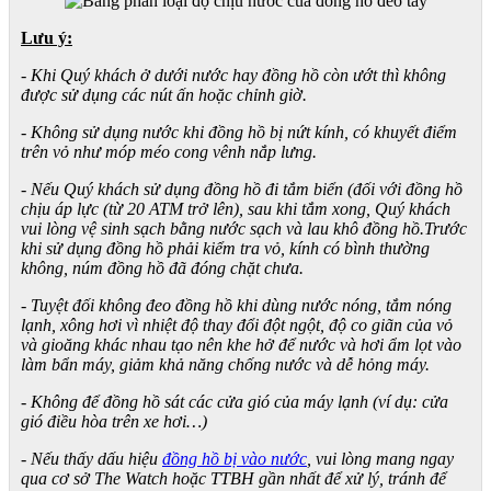
Lưu ý:
- Khi Quý khách ở dưới nước hay đồng hồ còn ướt thì không
được sử dụng các nút ấn hoặc chỉnh giờ.
- Không sử dụng nước khi đồng hồ bị nứt kính, có khuyết điểm
trên vỏ như móp méo cong vênh nắp lưng.
- Nếu Quý khách sử dụng đồng hồ đi tắm biển (đối với đồng hồ
chịu áp lực (từ 20 ATM trở lên), sau khi tắm xong, Quý khách
vui lòng vệ sinh sạch bằng nước sạch và lau khô đồng hồ.Trước
khi sử dụng đồng hồ phải kiểm tra vỏ, kính có bình thường
không, núm đồng hồ đã đóng chặt chưa.
- Tuyệt đối không đeo đồng hồ khi dùng nước nóng, tắm nóng
lạnh, xông hơi vì nhiệt độ thay đổi đột ngột, độ co giãn của vỏ
và gioăng khác nhau tạo nên khe hở để nước và hơi ẩm lọt vào
làm bẩn máy, giảm khả năng chống nước và dễ hỏng máy.
- Không để đồng hồ sát các cửa gió của máy lạnh (ví dụ: cửa
gió điều hòa trên xe hơi…)
- Nếu thấy dấu hiệu
đồng hồ bị vào nước
, vui lòng mang ngay
qua cơ sở The Watch hoặc TTBH gần nhất để xử lý, tránh để