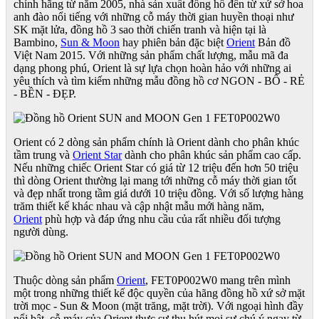
chính hãng từ năm 2005, nhà sản xuất đồng hồ đến từ xứ sở hoa
anh đào nổi tiếng với những cỗ máy thời gian huyền thoại như
SK mặt lửa, đồng hồ 3 sao thời chiến tranh và hiện tại là
Bambino,
Sun & Moon
hay phiên bản đặc biệt
Orient
Bản đồ
Việt Nam 2015. Với những sản phẩm chất lượng, mẫu mã đa
dạng phong phú, Orient là sự lựa chọn hoàn hảo với những ai
yêu thích và tìm kiếm những mẫu đồng hồ cơ NGON - BỔ - RẺ
- BỀN - ĐẸP.
Orient có 2 dòng sản phẩm chính là Orient dành cho phân khúc
tầm trung và
Orient Star
dành cho phân khúc sản phẩm cao cấp.
Nếu những chiếc Orient Star có giá từ 12 triệu đến hơn 50 triệu
thì dòng Orient thường lại mang tới những cỗ máy thời gian tốt
và đẹp nhất trong tầm giá dưới 10 triệu đồng. Với số lượng hàng
trăm thiết kế khác nhau và cập nhật mẫu mới hàng năm,
Orient
phù hợp và đáp ứng nhu cầu của rất nhiều đối tượng
người dùng.​
Thuộc dòng sản phẩm
Orient
, FET0P002W0 mang trên mình
một trong những thiết kế độc quyền của hãng đồng hồ xứ sở mặt
trời mọc - Sun & Moon (mặt trăng, mặt trời). Với ngoại hình đầy
nổi bật, cỗ máy của Orient thực sự thu hút mọi sự chú ý ngay từ