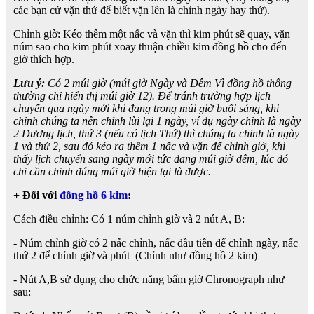
các bạn cứ vặn thử để biết vặn lên là chỉnh ngày hay thứ).
Chỉnh giờ: Kéo thêm một nấc và vặn thì kim phút sẽ quay, vặn
núm sao cho kim phút xoay thuận chiều kim đồng hồ cho đến
giờ thích hợp.
Lưu ý:
Có 2 múi giờ (múi giờ Ngày và Đêm Vì đồng hồ thông
thường chỉ hiển thị múi giờ 12). Để tránh trường hợp lịch
chuyển qua ngày mới khi đang trong múi giờ buổi sáng, khi
chỉnh chúng ta nên chỉnh lùi lại 1 ngày, ví dụ ngày chỉnh là ngày
2 Dương lịch, thứ 3 (nếu có lịch Thứ) thì chúng ta chỉnh là ngày
1 và thứ 2, sau đó kéo ra thêm 1 nấc và vặn để chỉnh giờ, khi
thấy lịch chuyển sang ngày mới tức đang múi giờ đêm, lúc đó
chỉ cần chỉnh đúng múi giờ hiện tại là được.
+ Đối với
đồng hồ 6 kim
:
Cách điều chỉnh: Có 1 núm chỉnh giờ và 2 nút A, B:
- Núm chỉnh giờ có 2 nấc chỉnh, nấc đầu tiên để chỉnh ngày, nấc
thứ 2 để chỉnh giờ và phút (Chỉnh như đồng hồ 2 kim)
- Nút A,B sử dụng cho chức năng bấm giờ Chronograph như
sau: