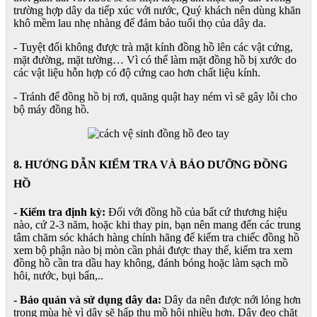
trường hợp dây da tiếp xúc với nước, Quý khách nên dùng khăn
khô mềm lau nhẹ nhàng để đảm bảo tuổi thọ của dây da.
- Tuyệt đối không được trà mặt kính đồng hồ lên các vật cứng,
mặt đường, mặt tường… Vì có thể làm mặt đồng hồ bị xước do
các vật liệu hỗn hợp có độ cứng cao hơn chất liệu kính.
- Tránh để đồng hồ bị rơi, quăng quật hay ném vì sẽ gây lỗi cho
bộ máy đồng hồ.
8. HƯỚNG DẪN KIỂM TRA VÀ BẢO DƯỠNG ĐỒNG
HỒ
- Kiểm tra định kỳ:
Đối với đồng hồ của bất cứ thương hiệu
nào, cứ 2-3 năm, hoặc khi thay pin, bạn nên mang đến các trung
tâm chăm sóc khách hàng chính hãng để kiểm tra chiếc đồng hồ
xem bộ phận nào bị mòn cần phải được thay thế, kiểm tra xem
đồng hồ cần tra dầu hay không, đánh bóng hoặc làm sạch mồ
hôi, nước, bụi bẩn,..
- Bảo quản và sử dụng dây da:
Dây da nên được nới lỏng hơn
trong mùa hè vì dây sẽ hấp thu mồ hôi nhiều hơn. Dây đeo chặt