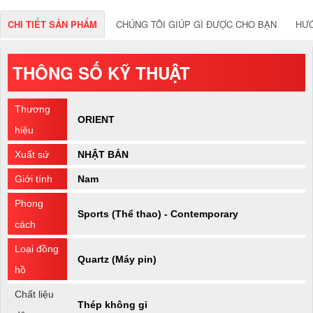
CHI TIẾT SẢN PHẨM
CHÚNG TÔI GIÚP GÌ ĐƯỢC CHO BẠN
HƯ
THÔNG SỐ KỸ THUẬT
Thương
ORIENT
hiệu
Xuất sứ
NHẬT BẢN
Giới tính
Nam
Phong
Sports (Thể thao) - Contemporary
cách
Loại đồng
Quartz (Máy pin)
hồ
Chất liệu
Thép không gỉ