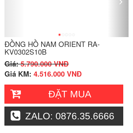
ĐỒNG HỒ NAM ORIENT RA-
KV0302S10B
Giá:
5.790.000 VNĐ
Giá KM:
4.516.000 VNĐ
ĐẶT MUA
ZALO: 0876.35.6666