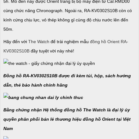
5h. Mô đen này được Orient trang bị bộ máy điện tử Cal.RMD00
cùng chức năng Chronograph. Ngoài ra, RA-KV0302S10B còn có
kính cứng chịu lực, vỏ thép không gỉ cùng độ chịu nước lên đến
50m.
Hãy đến với
The Watch
để trải nghiệm mẫu
đồng hồ Orient RA-
KV0302S10B
đầy tuyệt vời này nhé!
Đồng hồ RA-KV0302S10B được đi kèm túi, hộp, sách hướng
dẫn, thẻ bảo hành chính hãng
Bằng chứng nhận Hệ thống đồng hồ The Watch là đại lý ủy
quyền phân phối bán lẻ thương hiệu đồng hồ Orient tại Việt
Nam