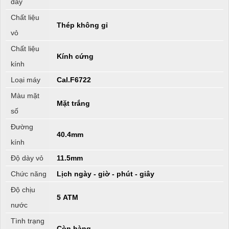
dây
Chất liệu
Thép không gỉ
vỏ
Chất liệu
Kính cứng
kính
Loại máy
Cal.F6722
Màu mặt
Mặt trắng
số
Đường
40.4mm
kính
Độ dày vỏ
11.5mm
Chức năng
Lịch ngày - giờ - phút - giây
Độ chịu
5 ATM
nước
Tình trạng
Còn hàng