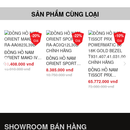
SẢN PHẨM CÙNG LOẠI
-20%
-22%
-10%
Giá
Giá
Giá
ĐỒNG HỒ NAM
ORIENT MAKO IV
ĐỒNG HỒ NAM
RA-AA0823L39B
ORIENT SPORT
10.408.000 vnđ
RA-AC0Q12L30B
13.010.000 vnđ
8.385.000 vnđ
ĐỒNG HỒ NAM
CHÍNH HÃNG
10.750.000 vnđ
TISSOT PRX
POWERMATIC 80
65.772.000 vnđ
18K GOLD BEZEL
73.080.000 vnđ
T931.407.41.031.00
CHÍNH HÃNG
SHOWROOM BÁN HÀNG