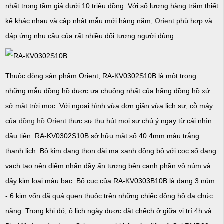
nhất trong tầm giá dưới 10 triệu đồng. Với số lượng hàng trăm thiết
kế khác nhau và cập nhật mẫu mới hàng năm,
Orient
phù hợp và
đáp ứng nhu cầu của rất nhiều đối tượng người dùng.​
Thuộc dòng sản phẩm Orient, RA-KV0302S10B
là một trong
những mẫu đồng hồ được ưa chuộng nhất của hãng đồng hồ xứ
sở mặt trời mọc. Với ngoại hình vừa đơn giản vừa lịch sự, cỗ máy
của
đồng hồ Orient
thực sự thu hút mọi sự chú ý ngay từ cái nhìn
đầu tiên. RA-KV0302S10B sở hữu mặt số 40.4mm màu trắng
thanh lịch. Bộ kim dạng thon dài mạ xanh đồng bộ với cọc số dạng
vạch tạo nên điểm nhấn đầy ấn tượng bên cạnh phần vỏ núm và
dây kim loại màu bạc. Bố cục của RA-KV0303B10B là dạng 3 núm
- 6 kim vốn đã quá quen thuộc trên những chiếc đồng hồ đa chức
năng. Trong khi đó, ô lịch ngày được đặt chếch ở giữa vị trí 4h và