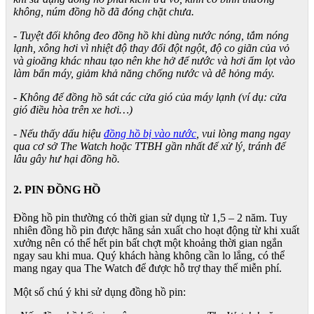
không, núm đồng hồ đã đóng chặt chưa.
- Tuyệt đối không đeo đồng hồ khi dùng nước nóng, tắm nóng
lạnh, xông hơi vì nhiệt độ thay đổi đột ngột, độ co giãn của vỏ
và gioăng khác nhau tạo nên khe hở để nước và hơi ẩm lọt vào
làm bẩn máy, giảm khả năng chống nước và dễ hỏng máy.
- Không để đồng hồ sát các cửa gió của máy lạnh (ví dụ: cửa
gió điều hòa trên xe hơi…)
- Nếu thấy dấu hiệu
đồng hồ bị vào nước
, vui lòng mang ngay
qua cơ sở The Watch hoặc TTBH gần nhất để xử lý, tránh để
lâu gây hư hại đồng hồ.
2. PIN ĐỒNG HỒ
Đồng hồ pin thường có thời gian sử dụng từ 1,5 – 2 năm. Tuy
nhiên đồng hồ pin được hãng sản xuất cho hoạt động từ khi xuất
xưởng nên có thể hết pin bất chợt một khoảng thời gian ngắn
ngay sau khi mua. Quý khách hàng không cần lo lắng, có thể
mang ngay qua The Watch để được hỗ trợ thay thế miễn phí.
Một số chú ý khi sử dụng đồng hồ pin: