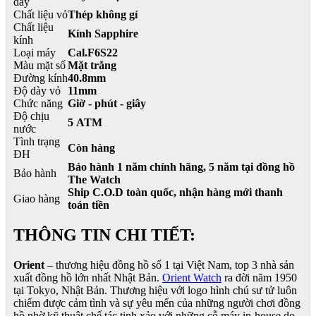
dây
Chất liệu vỏ
Thép không gỉ
Chất liệu
Kính Sapphire
kính
Loại máy
Cal.F6S22
Màu mặt số
Mặt trắng
Đường kính
40.8mm
Độ dày vỏ
11mm
Chức năng
Giờ - phút - giây
Độ chịu
5 ATM
nước
Tình trạng
Còn hàng
ĐH
Bảo hành 1 năm chính hãng, 5 năm tại đồng hồ
Bảo hành
The Watch
Ship C.O.D toàn quốc, nhận hàng mới thanh
Giao hàng
toán tiền
THÔNG TIN CHI TIẾT:
Orient
– thương hiệu đồng hồ số 1 tại Việt Nam, top 3 nhà sản
xuất đồng hồ lớn nhất Nhật Bản.
Orient Watch
ra đời năm 1950
tại Tokyo, Nhật Bản. Thương hiệu với logo hình chú sư tử luôn
chiếm được cảm tình và sự yêu mến của những người chơi đồng
hồ nhờ kỹ thuật chế tác tinh xảo với những cỗ máy in-house do