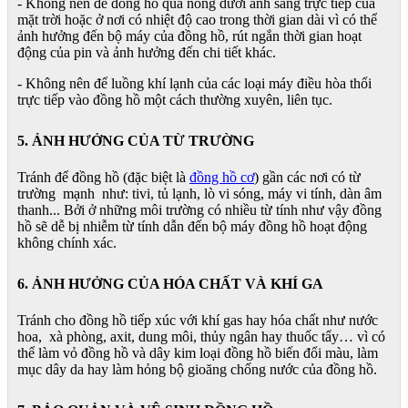
- Không nên để đồng hồ quá nóng dưới ánh sáng trực tiếp của
mặt trời hoặc ở nơi có nhiệt độ cao trong thời gian dài vì có thể
ảnh hưởng đến bộ máy của đồng hồ, rút ngắn thời gian hoạt
động của pin và ảnh hưởng đến chi tiết khác.
- Không nên để luồng khí lạnh của các loại máy điều hòa thổi
trực tiếp vào đồng hồ một cách thường xuyên, liên tục.
5. ẢNH HƯỞNG CỦA TỪ TRƯỜNG
Tránh để đồng hồ (đặc biệt là
đồng hồ cơ
) gần các nơi có từ
trường mạnh như: tivi, tủ lạnh, lò vi sóng, máy vi tính, dàn âm
thanh... Bởi ở những môi trường có nhiều từ tính như vậy đồng
hồ sẽ dễ bị nhiễm từ tính dẫn đến bộ máy đồng hồ hoạt động
không chính xác.
6. ẢNH HƯỞNG CỦA HÓA CHẤT VÀ KHÍ GA
Tránh cho đồng hồ tiếp xúc với khí gas hay hóa chất như nước
hoa, xà phòng, axit, dung môi, thủy ngân hay thuốc tẩy… vì có
thể làm vỏ đồng hồ và dây kim loại đồng hồ biến đổi màu, làm
mục dây da hay làm hỏng bộ gioăng chống nước của đồng hồ.