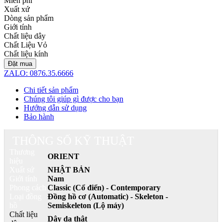
Miễn phí
Xuất xứ
Dòng sản phẩm
Giới tính
Chất liệu dây
Chất Liệu Vỏ
Chất liệu kính
Đặt mua
ZALO: 0876.35.6666
Chi tiết sản phẩm
Chúng tôi giúp gì được cho bạn
Hướng dẫn sử dụng
Bảo hành
THÔNG SỐ KỸ THUẬT
Thương
ORIENT
hiệu
Xuất sứ
NHẬT BẢN
Giới tính
Nam
Phong cách
Classic (Cổ điển) - Contemporary
Loại đồng
Đồng hồ cơ (Automatic) - Skeleton -
hồ
Semiskeleton (Lộ máy)
Chất liệu
Dây da thật