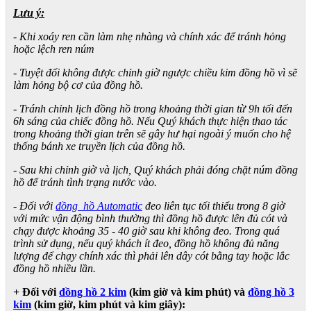
Lưu ý:
- Khi xoáy ren cần làm nhẹ nhàng và chính xác để tránh hỏng
hoặc lệch ren núm
- Tuyệt đối không được chỉnh giờ ngược chiều kim đồng hồ vì sẽ
làm hỏng bộ cơ của đồng hồ.
- Tránh chỉnh lịch đồng hồ trong khoảng thời gian từ 9h tối đến
6h sáng của chiếc đồng hồ. Nếu Quý khách thực hiện thao tác
trong khoảng thời gian trên sẽ gây hư hại ngoài ý muốn cho hệ
thống bánh xe truyền lịch của đồng hồ.
- Sau khi chỉnh giờ và lịch, Quý khách phải đóng chặt núm đồng
hồ để tránh tình trạng nước vào.
- Đối với
đồng hồ Automatic
đeo liên tục tối thiểu trong 8 giờ
với mức vận động bình thường thì đồng hồ được lên đủ cót và
chạy được khoảng 35 - 40 giờ sau khi không đeo. Trong quá
trình sử dụng, nếu quý khách ít đeo, đồng hồ không đủ năng
lượng để chạy chính xác thì phải lên dây cót bằng tay hoặc lắc
đồng hồ nhiều lần.
+ Đối với
đồng hồ 2 kim
(kim giờ và kim phút) và
đồng hồ 3
kim
(kim giờ, kim phút và kim giây):