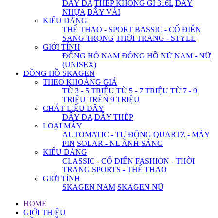
DÂY DA
THÉP KHÔNG GỈ 316L
DÂY
NHỰA
DÂY VẢI
KIỂU DÁNG
THỂ THAO - SPORT
BASSIC - CỔ ĐIỂN
SANG TRỌNG
THỜI TRANG - STYLE
GIỚI TÍNH
ĐỒNG HỒ NAM
ĐỒNG HỒ NỮ
NAM - NỮ
(UNISEX)
ĐỒNG HỒ SKAGEN
THEO KHOẢNG GIÁ
TỪ 3 - 5 TRIỆU
TỪ 5 - 7 TRIỆU
TỪ 7 - 9
TRIỆU
TRÊN 9 TRIỆU
CHẤT LIỆU DÂY
DÂY DA
DÂY THÉP
LOẠI MÁY
AUTOMATIC - TỰ ĐỘNG
QUARTZ - MÁY
PIN
SOLAR - NL ÁNH SÁNG
KIỂU DÁNG
CLASSIC - CỔ ĐIỂN
FASHION - THỜI
TRANG
SPORTS - THỂ THAO
GIỚI TÍNH
SKAGEN NAM
SKAGEN NỮ
HOME
GIỚI THIỆU