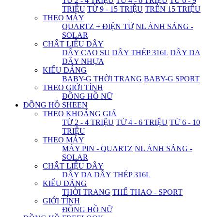
TỪ 2 - 4 TRIỆU
TỪ 4 - 6 TRIỆU
TỪ 6 - 9
TRIỆU
TỪ 9 - 15 TRIỆU
TRÊN 15 TRIỆU
THEO MÁY
QUARTZ + ĐIỆN TỬ
NL ÁNH SÁNG -
SOLAR
CHẤT LIỆU DÂY
DÂY CAO SU
DÂY THÉP 316L
DÂY DA
DÂY NHỰA
KIỂU DÁNG
BABY-G THỜI TRANG
BABY-G SPORT
THEO GIỚI TÍNH
ĐỒNG HỒ NỮ
ĐỒNG HỒ SHEEN
THEO KHOẢNG GIÁ
TỪ 2 - 4 TRIỆU
TỪ 4 - 6 TRIỆU
TỪ 6 - 10
TRIỆU
THEO MÁY
MÁY PIN - QUARTZ
NL ÁNH SÁNG -
SOLAR
CHẤT LIỆU DÂY
DÂY DA
DÂY THÉP 316L
KIỂU DÁNG
THỜI TRANG
THỂ THAO - SPORT
GIỚI TÍNH
ĐỒNG HỒ NỮ