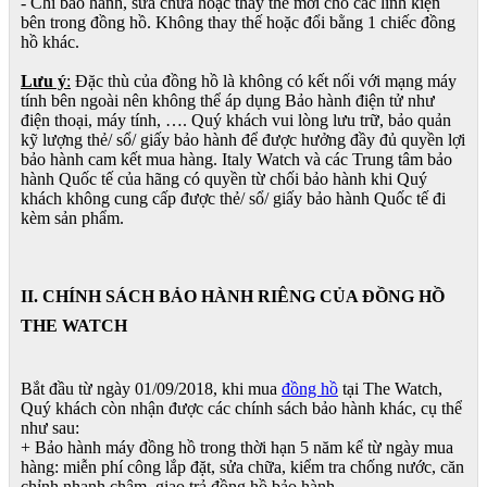
- Chỉ bảo hành, sửa chữa hoặc thay thế mới cho các linh kiện
bên trong đồng hồ. Không thay thế hoặc đổi bằng 1 chiếc đồng
hồ khác.
Lưu ý
:
Đặc thù của đồng hồ là không có kết nối với mạng máy
tính bên ngoài nên không thể áp dụng Bảo hành điện tử như
điện thoại, máy tính, …. Quý khách vui lòng lưu trữ, bảo quản
kỹ lượng thẻ/ sổ/ giấy bảo hành để được hưởng đầy đủ quyền lợi
bảo hành cam kết mua hàng. Italy Watch và các Trung tâm bảo
hành Quốc tế của hãng có quyền từ chối bảo hành khi Quý
khách không cung cấp được thẻ/ sổ/ giấy bảo hành Quốc tế đi
kèm sản phẩm.
II. CHÍNH SÁCH BẢO HÀNH RIÊNG CỦA ĐỒNG HỒ
THE WATCH
Bắt đầu từ ngày 01/09/2018, khi mua
đồng hồ
tại The Watch,
Quý khách còn nhận được các chính sách bảo hành khác, cụ thể
như sau:
+ Bảo hành máy đồng hồ trong thời hạn 5 năm kể từ ngày mua
hàng: miễn phí công lắp đặt, sửa chữa, kiểm tra chống nước, căn
chỉnh nhanh chậm, giao trả đồng hồ bảo hành,…