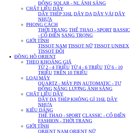
ĐỘNG
SOLAR - NL ÁNH SÁNG
CHẤT LIỆU DÂY
DÂY THÉP 316L
DÂY DA
DÂY VẢI
DÂY
NHỰA
PHONG CÁCH
THỜI TRANG
THỂ THAO - SPORT
BASSIC
- CỔ ĐIỂN
SANG TRỌNG
GIỚI TÍNH
TISSOT NAM
TISSOT NỮ
TISSOT UNISEX
TISSOT ĐÔI
ĐỒNG HỒ ORIENT
THEO KHOẢNG GIÁ
TỪ 2 - 4 TRIỆU
TỪ 4 - 6 TRIỆU
TỪ 6 - 10
TRIỆU
TRÊN 10 TRIỆU
LOẠI MÁY
QUARTZ - MÁY PIN
AUTOMATIC - TỰ
ĐỘNG
NĂNG LƯỢNG ÁNH SÁNG
CHẤT LIỆU DÂY
DÂY DA
THÉP KHÔNG GỈ 316L
DÂY
NHỰA
KIỂU DÁNG
THỂ THAO - SPORT
CLASSIC - CỔ ĐIỂN
FASHION - THỜI TRANG
GIỚI TÍNH
ORIENT NAM
ORIENT NỮ