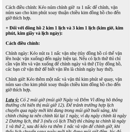
Cách điều chỉnh: Kéo núm chỉnh giờ ra 1 nấc để chỉnh, vặn
núm sao cho kim phút xoay thuận chiều kim đồng hồ cho đến
giờ thích hợp.
+ Đối với đồng hồ 2 kim 1 lịch và 3 kim 1 lịch (kim giờ, kim
phút, kim giây và lịch ngày):
Cách điều chỉnh:
Chỉnh ngày: Kéo nút ra 1 nấc vặn nhẹ (tùy đồng hồ có thể vặn
lên hoặc vặn xuống) đến ngày hiện tại. Nếu có lịch thứ thì chỉ
cần vặn lên và vặn xuống để chỉnh ngày và thứ (Tùy đồng hồ,
các bạn cứ vặn thử để biết vặn lên là chỉnh ngày hay thứ).
Chỉnh giờ: Kéo thêm một nấc và vặn thì kim phút sẽ quay, vặn
núm sao cho kim phút xoay thuận chiều kim đồng hồ cho đến
giờ thích hợp.
Lưu ý:
Có 2 múi giờ (múi giờ Ngày và Đêm Vì đồng hồ thông
thường chỉ hiển thị múi giờ 12). Để tránh trường hợp lịch
chuyển qua ngày mới khi đang trong múi giờ buổi sáng, khi
chỉnh chúng ta nên chỉnh lùi lại 1 ngày, ví dụ ngày chỉnh là ngày
2 Dương lịch, thứ 3 (nếu có lịch Thứ) thì chúng ta chỉnh là ngày
1 và thứ 2, sau đó kéo ra thêm 1 nấc và vặn để chỉnh giờ, khi
thấy lịch chuyển sang ngày mới tức đang múi giờ đêm, lúc đó