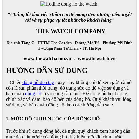
"Chúng tôi làm việc chăm chỉ để mang đến những điều tuyệt
vời và sự phục vụ tốt nhất cho khách hàng"
THE WATCH COMPANY
Địa chỉ: Tầng G - TTTM The Garden - Đường Mễ Trì - Phường Mỹ Đình
1 - Quận Nam Từ Liêm - TP. Hà Nội
www.thewatch.com.vn - www.thewatch.vn
HƯỚNG DẪN SỬ DỤNG
Chiếc
đồng hồ đeo tay
ngày nay không chỉ để xem giờ mà nó
còn là sản phẩm thời trang, đồ trang sức do đó việc sử dụng và
bảo quản
đồng hồ
là vô cùng cần thiết. Để đồng hồ hoạt động
chính xác và đảm bảo độ bền của đồng hồ, Quý khách vui lòng
sử dụng và bảo quản đồng hồ theo các hướng dẫn sau:
1. MỨC ĐỘ CHỊU NƯỚC CỦA ĐỒNG HỒ
Trước khi sử dụng đồng hồ, đề nghị quý khách xem hướng dẫn
mức độ chịu nước của đồng hồ. Ký hiệu mức độ chịu nước