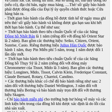
và chính xác các thông tin như: Mã số đồng hồ, mã đáy đồng hồ
(nếu có), địa chỉ bán, ngày mua hàng, ....Thẻ/ sổ/ giấy bảo hành
phải được đóng dấu của Đại lý ủy quyền chính thức hoặc Cửa
hàng bán ra.
- Thời gian bảo hành của đồng hồ được tính kể từ ngày mua ghi
trên thẻ/ sổ/ giấy bảo hành và không được gia hạn sau khi hết
thời hạn bảo hành. Cụ thể như sau:
+ Thời hạn bảo hành theo tiêu chuẩn Quốc tế của các hãng
Đồng hồ Nhật Bản
là 1 năm (riêng đối với đồng hồ Orient Star
là 2 năm). Bao gồm các thương hiệu: Seiko, Citizen, Orient,
Sunrise, Casio. Riêng thương hiệu
Julius Hàn Quốc
được bảo
hành 1 năm, thay Pin Miễn phí 5 năm, trong 1 năm được đổi 1
lần dây mới.
+ Thời hạn bảo hành theo tiêu chuẩn Quốc tế của các hãng
Đồng hồ Thụy Sỹ là 2 năm (riêng đối với dòng máy
Chronometer của Tissot, Mido là 3 năm). Bao gồm các thương
hiệu: Longines, Mido, Tissot, Calvin Klein, Frederique Constant,
Claude Bernard, Rotary, Charriol, Candino.
+ Các thương hiệu khác có chế độ bảo hành riêng như sau: 2
năm đối với thương hiệu Daniel Wellington, 3 năm đối với
thương hiệu Bering và bảo hành máy trọn đời đối với thương
hiệu Skagen.
- Chỉ
bảo hành miễn phí
cho trường hợp hư hỏng về máy và các
linh kiện bên trong của đồng hồ khi được xác định là do lỗi của
nhà sản xuất.