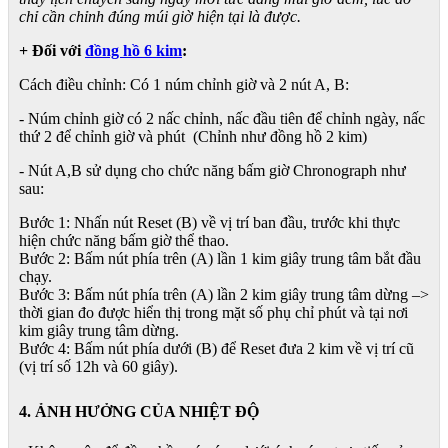
chỉ cần chỉnh đúng múi giờ hiện tại là được.
+ Đối với
đồng hồ 6 kim
:
Cách điều chỉnh: Có 1 núm chỉnh giờ và 2 nút A, B:
- Núm chỉnh giờ có 2 nấc chỉnh, nấc đầu tiên để chỉnh ngày, nấc
thứ 2 để chỉnh giờ và phút (Chỉnh như đồng hồ 2 kim)
- Nút A,B sử dụng cho chức năng bấm giờ Chronograph như
sau:
Bước 1: Nhấn nút Reset (B) về vị trí ban đầu, trước khi thực
hiện chức năng bấm giờ thể thao.
Bước 2: Bấm nút phía trên (A) lần 1 kim giây trung tâm bắt đầu
chạy.
Bước 3: Bấm nút phía trên (A) lần 2 kim giây trung tâm dừng –>
thời gian đo được hiển thị trong mặt số phụ chỉ phút và tại nơi
kim giây trung tâm dừng.
Bước 4: Bấm nút phía dưới (B) để Reset đưa 2 kim về vị trí cũ
(vị trí số 12h và 60 giây).
4. ẢNH HƯỞNG CỦA NHIỆT ĐỘ