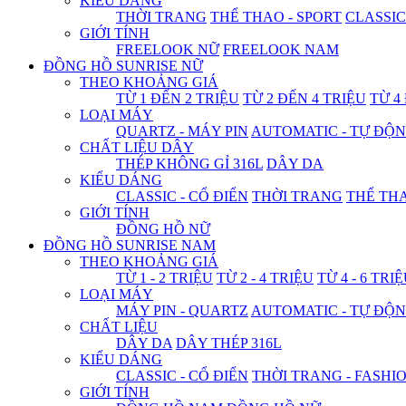
KIỂU DÁNG
THỜI TRANG
THỂ THAO - SPORT
CLASSIC
GIỚI TÍNH
FREELOOK NỮ
FREELOOK NAM
ĐỒNG HỒ SUNRISE NỮ
THEO KHOẢNG GIÁ
TỪ 1 ĐẾN 2 TRIỆU
TỪ 2 ĐẾN 4 TRIỆU
TỪ 4
LOẠI MÁY
QUARTZ - MÁY PIN
AUTOMATIC - TỰ ĐỘ
CHẤT LIỆU DÂY
THÉP KHÔNG GỈ 316L
DÂY DA
KIỂU DÁNG
CLASSIC - CỔ ĐIỂN
THỜI TRANG
THỂ THA
GIỚI TÍNH
ĐỒNG HỒ NỮ
ĐỒNG HỒ SUNRISE NAM
THEO KHOẢNG GIÁ
TỪ 1 - 2 TRIỆU
TỪ 2 - 4 TRIỆU
TỪ 4 - 6 TRI
LOẠI MÁY
MÁY PIN - QUARTZ
AUTOMATIC - TỰ ĐỘ
CHẤT LIỆU
DÂY DA
DÂY THÉP 316L
KIỂU DÁNG
CLASSIC - CỔ ĐIỂN
THỜI TRANG - FASHI
GIỚI TÍNH