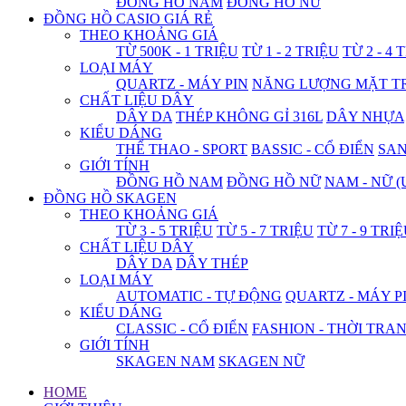
ĐỒNG HỒ NAM
ĐỒNG HỒ NỮ
ĐỒNG HỒ CASIO GIÁ RẺ
THEO KHOẢNG GIÁ
TỪ 500K - 1 TRIỆU
TỪ 1 - 2 TRIỆU
TỪ 2 - 4 
LOẠI MÁY
QUARTZ - MÁY PIN
NĂNG LƯỢNG MẶT T
CHẤT LIỆU DÂY
DÂY DA
THÉP KHÔNG GỈ 316L
DÂY NHỰA
KIỂU DÁNG
THỂ THAO - SPORT
BASSIC - CỔ ĐIỂN
SA
GIỚI TÍNH
ĐỒNG HỒ NAM
ĐỒNG HỒ NỮ
NAM - NỮ (
ĐỒNG HỒ SKAGEN
THEO KHOẢNG GIÁ
TỪ 3 - 5 TRIỆU
TỪ 5 - 7 TRIỆU
TỪ 7 - 9 TRI
CHẤT LIỆU DÂY
DÂY DA
DÂY THÉP
LOẠI MÁY
AUTOMATIC - TỰ ĐỘNG
QUARTZ - MÁY P
KIỂU DÁNG
CLASSIC - CỔ ĐIỂN
FASHION - THỜI TRA
GIỚI TÍNH
SKAGEN NAM
SKAGEN NỮ
HOME