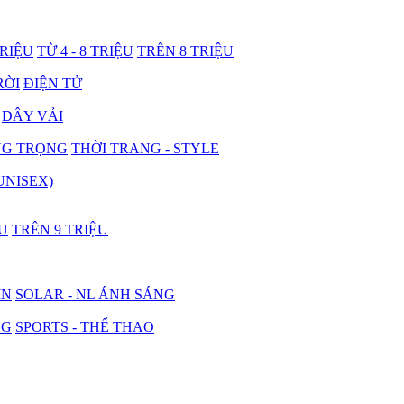
TRIỆU
TỪ 4 - 8 TRIỆU
TRÊN 8 TRIỆU
RỜI
ĐIỆN TỬ
DÂY VẢI
NG TRỌNG
THỜI TRANG - STYLE
UNISEX)
ỆU
TRÊN 9 TRIỆU
IN
SOLAR - NL ÁNH SÁNG
NG
SPORTS - THỂ THAO