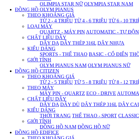
OLIMPIA STAR NỮ
OLYMPIA STAR NAM
ĐỒNG HỒ OLYM PIANUS
THEO KHOẢNG GIÁ
TỪ 2 - 4 TRIỆU
TỪ 4 - 6 TRIỆU
TỪ 6 - 10 TR
LOẠI MÁY
QUARTZ - MÁY PIN
AUTOMATIC - TỰ ĐỘ
CHẤT LIỆU DÂY
DÂY DA
DÂY THÉP 316L
DÂY NHỰA
KIỂU DÁNG
SPORTS - THỂ THAO
BASIC - CỔ ĐIỂN
THỜ
GIỚI TÍNH
OLYM PIANUS NAM
OLYM PIANUS NỮ
ĐỒNG HỒ CITIZEN
THEO KHOẢNG GIÁ
TỪ 2 - 5 TRIỆU
TỪ 5 - 8 TRIỆU
TỪ 8 - 12 TR
THEO MÁY
MÁY PIN - QUARTZ
ECO - DRIVE
AUTOMAT
CHẤT LIỆU DÂY
DÂY DA
DÂY DÙ
DÂY THÉP 316L
DÂY CA
KIỂU DÁNG
THỜI TRANG
THỂ THAO - SPORT
CLASSIC
GIỚI TÍNH
ĐỒNG HỒ NAM
ĐỒNG HỒ NỮ
ĐỒNG HỒ EDIFICE
THEO KHOẢNG GIÁ