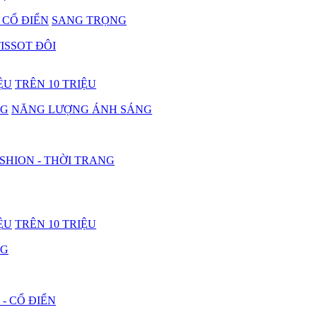
- CỔ ĐIỂN
SANG TRỌNG
ISSOT ĐÔI
IỆU
TRÊN 10 TRIỆU
NG
NĂNG LƯỢNG ÁNH SÁNG
SHION - THỜI TRANG
IỆU
TRÊN 10 TRIỆU
NG
 - CỔ ĐIỂN