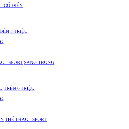
 - CỔ ĐIỂN
 ĐẾN 8 TRIỆU
NG
O - SPORT
SANG TRỌNG
ỆU
TRÊN 6 TRIỆU
NG
ON
THỂ THAO - SPORT