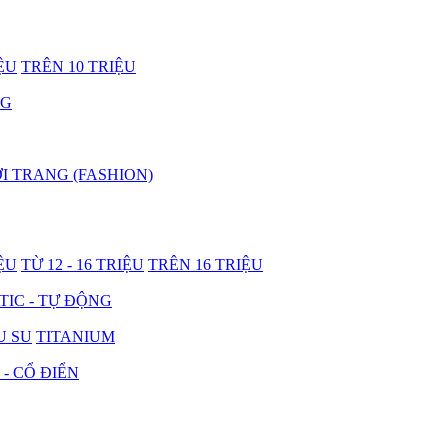
IỆU
TRÊN 10 TRIỆU
NG
I TRANG (FASHION)
IỆU
TỪ 12 - 16 TRIỆU
TRÊN 16 TRIỆU
IC - TỰ ĐỘNG
U SU
TITANIUM
 - CỔ ĐIỂN