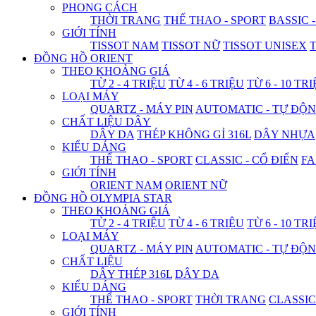
PHONG CÁCH
THỜI TRANG
THỂ THAO - SPORT
BASSIC 
GIỚI TÍNH
TISSOT NAM
TISSOT NỮ
TISSOT UNISEX
T
ĐỒNG HỒ ORIENT
THEO KHOẢNG GIÁ
TỪ 2 - 4 TRIỆU
TỪ 4 - 6 TRIỆU
TỪ 6 - 10 TR
LOẠI MÁY
QUARTZ - MÁY PIN
AUTOMATIC - TỰ ĐỘ
CHẤT LIỆU DÂY
DÂY DA
THÉP KHÔNG GỈ 316L
DÂY NHỰA
KIỂU DÁNG
THỂ THAO - SPORT
CLASSIC - CỔ ĐIỂN
FA
GIỚI TÍNH
ORIENT NAM
ORIENT NỮ
ĐỒNG HỒ OLYMPIA STAR
THEO KHOẢNG GIÁ
TỪ 2 - 4 TRIỆU
TỪ 4 - 6 TRIỆU
TỪ 6 - 10 TR
LOẠI MÁY
QUARTZ - MÁY PIN
AUTOMATIC - TỰ ĐỘ
CHẤT LIỆU
DÂY THÉP 316L
DÂY DA
KIỂU DÁNG
THỂ THAO - SPORT
THỜI TRANG
CLASSIC
GIỚI TÍNH