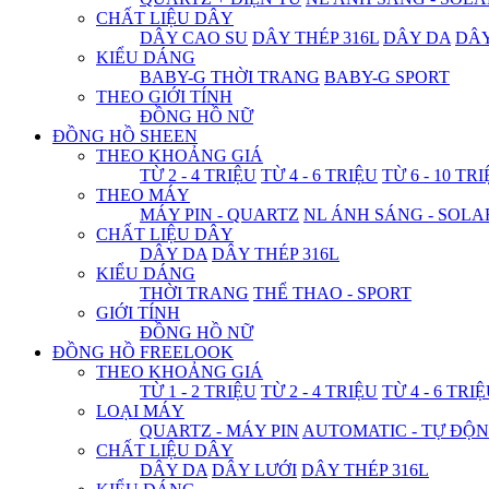
CHẤT LIỆU DÂY
DÂY CAO SU
DÂY THÉP 316L
DÂY DA
DÂ
KIỂU DÁNG
BABY-G THỜI TRANG
BABY-G SPORT
THEO GIỚI TÍNH
ĐỒNG HỒ NỮ
ĐỒNG HỒ SHEEN
THEO KHOẢNG GIÁ
TỪ 2 - 4 TRIỆU
TỪ 4 - 6 TRIỆU
TỪ 6 - 10 TR
THEO MÁY
MÁY PIN - QUARTZ
NL ÁNH SÁNG - SOLA
CHẤT LIỆU DÂY
DÂY DA
DÂY THÉP 316L
KIỂU DÁNG
THỜI TRANG
THỂ THAO - SPORT
GIỚI TÍNH
ĐỒNG HỒ NỮ
ĐỒNG HỒ FREELOOK
THEO KHOẢNG GIÁ
TỪ 1 - 2 TRIỆU
TỪ 2 - 4 TRIỆU
TỪ 4 - 6 TRI
LOẠI MÁY
QUARTZ - MÁY PIN
AUTOMATIC - TỰ ĐỘ
CHẤT LIỆU DÂY
DÂY DA
DÂY LƯỚI
DÂY THÉP 316L