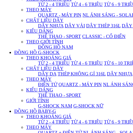
TỪ 2 - 4 TRIỆU
TỪ 4 - 6 TRIỆU
TỪ 6 - 9 TRI
THEO MÁY
QUARTZ - MÁY PIN
NL ÁNH SÁNG - SOLA
CHẤT LIỆU DÂY
DÂY NHỰA
DÂY VẢI
DÂY THÉP 316L
DÂY
KIỂU DÁNG
THỂ THAO - SPORT
CLASSIC - CỔ ĐIỂN
THEO GIỚI TÍNH
ĐỒNG HỒ NAM
ĐỒNG HỒ G-SHOCK
THEO KHOẢNG GIÁ
TỪ 2 - 4 TRIỆU
TỪ 4 - 6 TRIỆU
TỪ 6 - 10 TR
CHẤT LIỆU DÂY
DÂY DA
THÉP KHÔNG GỈ 316L
DÂY NHỰA
THEO MÁY
ĐIỆN TỬ
QUARTZ - MÁY PIN
NL ÁNH SÁN
KIỂU DÁNG
THỂ THAO - SPORT
GIỚI TÍNH
G-SHOCK NAM
G-SHOCK NỮ
ĐỒNG HỒ BABY-G
THEO KHOẢNG GIÁ
TỪ 2 - 4 TRIỆU
TỪ 4 - 6 TRIỆU
TỪ 6 - 9 TRI
THEO MÁY
QUARTZ + ĐIỆN TỬ
NL ÁNH SÁNG - SOLA