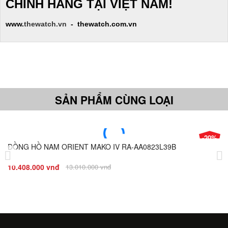
CHÍNH HÃNG TẠI VIỆT NAM!
www.
thewatch.vn
- thewatch.com.vn
SẢN PHẨM CÙNG LOẠI
-20%
ĐỒNG HỒ NAM ORIENT MAKO IV RA-AA0823L39B
Giá
Đ
10.408.000 vnđ
13.010.000 vnđ
8.