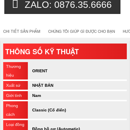
ZALO: 0876.35.6666
CHI TIẾT SẢN PHẨM
CHÚNG TÔI GIÚP GÌ ĐƯỢC CHO BẠN
HƯ
THÔNG SỐ KỸ THUẬT
Thương
ORIENT
hiệu
Xuất sứ
NHẬT BẢN
Giới tính
Nam
Phong
Classic (Cổ điển)
cách
Loại đồng
Đồng hồ cơ (Automatic)