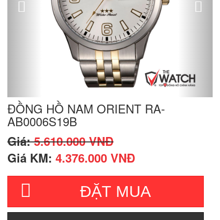
ĐỒNG HỒ NAM ORIENT RA-
AB0006S19B
Giá:
5.610.000 VNĐ
Giá KM:
4.376.000 VNĐ
ĐẶT MUA