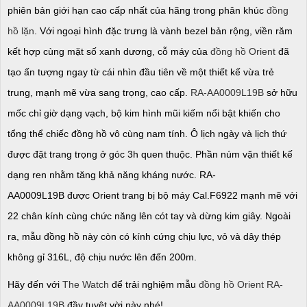
phiên bản giới hạn cao cấp nhất của hãng trong phân khúc
đồng
hồ lặn
. Với ngoại hình đặc trưng là vành bezel bản rộng, viền răm
kết hợp cùng mặt số xanh dương, cỗ máy của
đồng hồ Orient
đã
tạo ấn tượng ngay từ cái nhìn đầu tiên về một thiết kế vừa trẻ
trung, mạnh mẽ vừa sang trọng, cao cấp.
RA-AA0009L19B
sở hữu
mốc chỉ giờ dạng vạch, bộ kim hình mũi kiếm nổi bật khiến cho
tổng thể chiếc đồng hồ vô cùng nam tính. Ô lịch ngày và lịch thứ
được đặt trang trọng ở góc 3h quen thuộc. Phần núm vặn thiết kế
dạng ren nhằm tăng khả năng kháng nước. RA-
AA0009L19B
được Orient trang bị bộ máy Cal.F6922 mạnh mẽ với
22 chân kính cùng chức năng lên cót tay và dừng kim giây. Ngoài
ra, mẫu đồng hồ này còn có kính cứng chịu lực, vỏ và dây thép
không gỉ 316L, độ chịu nước lên đến 200m.
Hãy đến với
The Watch
để trải nghiệm mẫu
đồng hồ Orient RA-
AA0009L19B
đầy tuyệt vời này nhé!