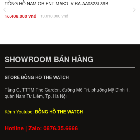
ĐỒNG HỒ NAM ORIENT MAKO IV RA-AA0823L39B
Giá
Đ
10.408.000 vnđ
13.010.000 vnđ
8.
SHOWROOM BÁN HÀNG
STORE ĐỒNG HỒ THE WATCH
Tầng G, TTTM The Garden, đường Mễ Trì, phường Mỹ Đình 1,
quận Nam Từ Liêm, Tp. Hà Nội
Kênh Youtube:
ĐỒNG HỒ THE WATCH
Hotline | Zalo: 0876.35.6666