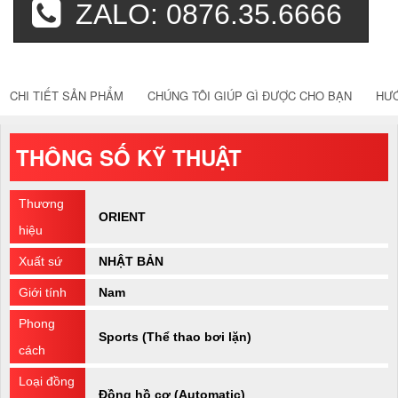
ZALO: 0876.35.6666
CHI TIẾT SẢN PHẨM
CHÚNG TÔI GIÚP GÌ ĐƯỢC CHO BẠN
HƯ
THÔNG SỐ KỸ THUẬT
Thương
ORIENT
hiệu
Xuất sứ
NHẬT BẢN
Giới tính
Nam
Phong
Sports (Thể thao bơi lặn)
cách
Loại đồng
Đồng hồ cơ (Automatic)