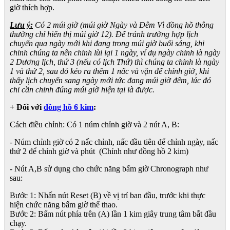
giờ thích hợp.
Lưu ý:
Có 2 múi giờ (múi giờ Ngày và Đêm Vì đồng hồ thông
thường chỉ hiển thị múi giờ 12). Để tránh trường hợp lịch
chuyển qua ngày mới khi đang trong múi giờ buổi sáng, khi
chỉnh chúng ta nên chỉnh lùi lại 1 ngày, ví dụ ngày chỉnh là ngày
2 Dương lịch, thứ 3 (nếu có lịch Thứ) thì chúng ta chỉnh là ngày
1 và thứ 2, sau đó kéo ra thêm 1 nấc và vặn để chỉnh giờ, khi
thấy lịch chuyển sang ngày mới tức đang múi giờ đêm, lúc đó
chỉ cần chỉnh đúng múi giờ hiện tại là được.
+ Đối với
đồng hồ 6 kim
:
Cách điều chỉnh: Có 1 núm chỉnh giờ và 2 nút A, B:
- Núm chỉnh giờ có 2 nấc chỉnh, nấc đầu tiên để chỉnh ngày, nấc
thứ 2 để chỉnh giờ và phút (Chỉnh như đồng hồ 2 kim)
- Nút A,B sử dụng cho chức năng bấm giờ Chronograph như
sau:
Bước 1: Nhấn nút Reset (B) về vị trí ban đầu, trước khi thực
hiện chức năng bấm giờ thể thao.
Bước 2: Bấm nút phía trên (A) lần 1 kim giây trung tâm bắt đầu
chạy.