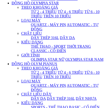
ĐỒNG HỒ OLYMPIA STAR
THEO KHOẢNG GIÁ
TỪ 2 - 4 TRIỆU
TỪ 4 - 6 TRIỆU
TỪ 6 - 10
TRIỆU
TRÊN 10 TRIỆU
LOẠI MÁY
QUARTZ - MÁY PIN
AUTOMATIC - TỰ
ĐỘNG
CHẤT LIỆU
DÂY THÉP 316L
DÂY DA
KIỂU DÁNG
THỂ THAO - SPORT
THỜI TRANG
CLASSIC - CỔ ĐIỂN
GIỚI TÍNH
OLIMPIA STAR NỮ
OLYMPIA STAR NAM
ĐỒNG HỒ OLYM PIANUS
THEO KHOẢNG GIÁ
TỪ 2 - 4 TRIỆU
TỪ 4 - 6 TRIỆU
TỪ 6 - 10
TRIỆU
TRÊN 10 TRIỆU
LOẠI MÁY
QUARTZ - MÁY PIN
AUTOMATIC - TỰ
ĐỘNG
CHẤT LIỆU DÂY
DÂY DA
DÂY THÉP 316L
DÂY NHỰA
KIỂU DÁNG
SPORTS - THỂ THAO
BASIC - CỔ ĐIỂN