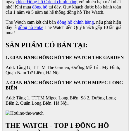
ngay
chiếc Đồng hồ Orient chính hãng
với nhiều hậu mãi nhất
nhé! Khi mua
đồng hồ
tại đây, Quý khách được bảo hành toàn
cầu 1 năm và 5 năm tại hệ thống đồng hồ The Watch.
The Watch cam kết chỉ bán
đồng hồ chính hãng
, nếu phát hiện
đây là
đồng hồ Fake
The Watch đền Quý khách gấp 10 lần giá
mua!
SẢN PHẨM CÓ BÁN TẠI:
1. GIAN HÀNG ĐỒNG HỒ THE WATCH THE GARDEN
Add: Tầng G, TTTM The Garden, Đường Mễ Trì - Mỹ Đình,
Quận Nam Từ Liêm, Hà Nội
2. GIAN HÀNG ĐỒNG HỒ
THE WATCH
MIPEC LONG
BIÊN
Add: Tầng 1, TTTM Mipec Long Biên, Số 2, Đường Long
Biên 2, Quận Long Biên, Hà Nội.
THE WATCH - TOP 1 ĐỒNG HỒ