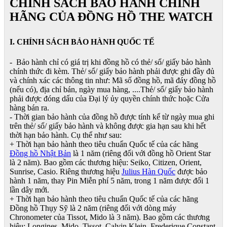
CHÍNH SÁCH BẢO HÀNH CHÍNH
HÃNG CỦA ĐỒNG HỒ THE WATCH
I. CHÍNH SÁCH BẢO HÀNH QUỐC TẾ
- Bảo hành chỉ có giá trị khi đồng hồ có thẻ/ sổ/ giấy bảo hành
chính thức đi kèm. Thẻ/ sổ/ giấy bảo hành phải được ghi đầy đủ
và chính xác các thông tin như: Mã số đồng hồ, mã đáy đồng hồ
(nếu có), địa chỉ bán, ngày mua hàng, ....Thẻ/ sổ/ giấy bảo hành
phải được đóng dấu của Đại lý ủy quyền chính thức hoặc Cửa
hàng bán ra.
- Thời gian bảo hành của đồng hồ được tính kể từ ngày mua ghi
trên thẻ/ sổ/ giấy bảo hành và không được gia hạn sau khi hết
thời hạn bảo hành. Cụ thể như sau:
+ Thời hạn bảo hành theo tiêu chuẩn Quốc tế của các hãng
Đồng hồ Nhật Bản
là 1 năm (riêng đối với đồng hồ Orient Star
là 2 năm). Bao gồm các thương hiệu: Seiko, Citizen, Orient,
Sunrise, Casio. Riêng thương hiệu
Julius Hàn Quốc
được bảo
hành 1 năm, thay Pin Miễn phí 5 năm, trong 1 năm được đổi 1
lần dây mới.
+ Thời hạn bảo hành theo tiêu chuẩn Quốc tế của các hãng
Đồng hồ Thụy Sỹ là 2 năm (riêng đối với dòng máy
Chronometer của Tissot, Mido là 3 năm). Bao gồm các thương
hiệu: Longines, Mido, Tissot, Calvin Klein, Frederique Constant,