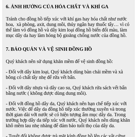
6. ẢNH HƯỞNG CỦA HÓA CHẤT VÀ KHÍ GA
Tránh cho đồng hồ tiếp xúc với khí gas hay hóa chất như nước
hoa, xà phòng, axit, dung môi, thủy ngân hay thuốc tẩy… vì có
thể làm vỏ đồng hồ và dây kim loại đồng hồ biến đổi màu, làm
mục dây da hay làm hỏng bộ gioăng chống nước của đồng hồ.
7. BẢO QUẢN VÀ VỆ SINH ĐỒNG HỒ
Quý khách nên sử dụng khăn mềm để vệ sinh đồng hồ:
- Đối với dây kim loại, Quý khách dùng bàn chải mềm và xà
bông có chất tẩy nhẹ để rửa vết bẩn.
- Đối với dây nhựa và dây cao su, Quý khách rửa sách vết bẩn
bằng nước ( không được dùng dung môi).
- Đối với đồng hồ dây da, Quý khách nên hạn chế tiếp xúc với
nước. Việc để dây da đồng hồ tiếp xúc thường xuyên và trong
thời gian dài với nước sẽ có hiện tượng ẩm mục dây da. Trong
trường hợp dây da tiếp xúc với nước, Quý khách nên dùng khăn
khô mềm lau nhẹ nhàng để đảm bảo tuổi thọ của dây da.
- Tuyệt đối không được trà mặt kính đồng hồ lên các vật cứng,