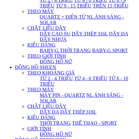
TỪ 2 - 4 TRIỆU
TỪ 4 - 6 TRIỆU
TỪ 6 - 9
TRIỆU
TỪ 9 - 15 TRIỆU
TRÊN 15 TRIỆU
THEO MÁY
QUARTZ + ĐIỆN TỬ
NL ÁNH SÁNG -
SOLAR
CHẤT LIỆU DÂY
DÂY CAO SU
DÂY THÉP 316L
DÂY DA
DÂY NHỰA
KIỂU DÁNG
BABY-G THỜI TRANG
BABY-G SPORT
THEO GIỚI TÍNH
ĐỒNG HỒ NỮ
ĐỒNG HỒ SHEEN
THEO KHOẢNG GIÁ
TỪ 2 - 4 TRIỆU
TỪ 4 - 6 TRIỆU
TỪ 6 - 10
TRIỆU
THEO MÁY
MÁY PIN - QUARTZ
NL ÁNH SÁNG -
SOLAR
CHẤT LIỆU DÂY
DÂY DA
DÂY THÉP 316L
KIỂU DÁNG
THỜI TRANG
THỂ THAO - SPORT
GIỚI TÍNH
ĐỒNG HỒ NỮ