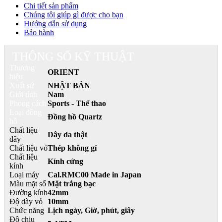
Chi tiết sản phẩm
Chúng tôi giúp gì được cho bạn
Hướng dẫn sử dụng
Bảo hành
THÔNG SỐ KỸ THUẬT
Thương
ORIENT
hiệu
Xuất sứ
NHẬT BẢN
Giới tính
Nam
Phong cách
Sports - Thể thao
Loại đồng
Đồng hồ Quartz
hồ
Chất liệu
Dây da thật
dây
Chất liệu vỏ
Thép không gỉ
Chất liệu
Kính cứng
kính
Loại máy
Cal.RMC00 Made in Japan
Màu mặt số
Mặt trắng bạc
Đường kính
42mm
Độ dày vỏ
10mm
Chức năng
Lịch ngày, Giờ, phút, giây
Độ chịu