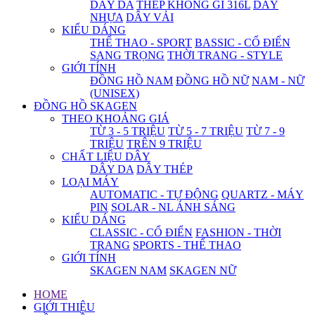
DÂY DA
THÉP KHÔNG GỈ 316L
DÂY
NHỰA
DÂY VẢI
KIỂU DÁNG
THỂ THAO - SPORT
BASSIC - CỔ ĐIỂN
SANG TRỌNG
THỜI TRANG - STYLE
GIỚI TÍNH
ĐỒNG HỒ NAM
ĐỒNG HỒ NỮ
NAM - NỮ
(UNISEX)
ĐỒNG HỒ SKAGEN
THEO KHOẢNG GIÁ
TỪ 3 - 5 TRIỆU
TỪ 5 - 7 TRIỆU
TỪ 7 - 9
TRIỆU
TRÊN 9 TRIỆU
CHẤT LIỆU DÂY
DÂY DA
DÂY THÉP
LOẠI MÁY
AUTOMATIC - TỰ ĐỘNG
QUARTZ - MÁY
PIN
SOLAR - NL ÁNH SÁNG
KIỂU DÁNG
CLASSIC - CỔ ĐIỂN
FASHION - THỜI
TRANG
SPORTS - THỂ THAO
GIỚI TÍNH
SKAGEN NAM
SKAGEN NỮ
HOME
GIỚI THIỆU