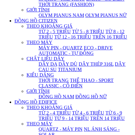
THỜI TRANG (FASHION)
GIỚI TÍNH
OLYM PIANUS NAM
OLYM PIANUS NỮ
ĐỒNG HỒ CITIZEN
THEO KHOẢNG GIÁ
TỪ 2 - 5 TRIỆU
TỪ 5 - 8 TRIỆU
TỪ 8 - 12
TRIỆU
TỪ 12 - 16 TRIỆU
TRÊN 16 TRIỆU
THEO MÁY
MÁY PIN - QUARTZ
ECO - DRIVE
AUTOMATIC - TỰ ĐỘNG
CHẤT LIỆU DÂY
DÂY DA
DÂY DÙ
DÂY THÉP 316L
DÂY
CAU SU
TITANIUM
KIỂU DÁNG
THỜI TRANG
THỂ THAO - SPORT
CLASSIC - CỔ ĐIỂN
GIỚI TÍNH
ĐỒNG HỒ NAM
ĐỒNG HỒ NỮ
ĐỒNG HỒ EDIFICE
THEO KHOẢNG GIÁ
TỪ 2 - 4 TRIỆU
TỪ 4 - 6 TRIỆU
TỪ 6 - 9
TRIỆU
TỪ 9 - 14 TRIỆU
TRÊN 14 TRIỆU
THEO MÁY
QUARTZ - MÁY PIN
NL ÁNH SÁNG -
SOLAR