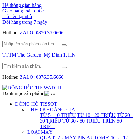
Hệ thống gian hàng
Giao hàng toàn quốc
Trả tiền tại nhà
Đổi hàng trong 7 ngày
Hotline:
ZALO: 0876.35.6666
TTTM The Garden, Mỹ Đình 1, HN
Hotline:
ZALO: 0876.35.6666
Danh mục sản phẩm
ĐỒNG HỒ TISSOT
THEO KHOẢNG GIÁ
TỪ 5 - 10 TRIỆU
TỪ 10 - 20 TRIỆU
TỪ 20 -
30 TRIỆU
TỪ 30 - 50 TRIỆU
TRÊN 50
TRIỆU
LOẠI MÁY
QUARTZ - MÁY PIN
AUTOMATIC - TỰ