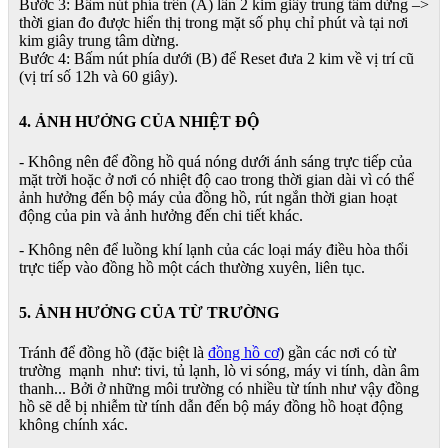
Bước 3: Bấm nút phía trên (A) lần 2 kim giây trung tâm dừng –>
thời gian đo được hiển thị trong mặt số phụ chỉ phút và tại nơi
kim giây trung tâm dừng.
Bước 4: Bấm nút phía dưới (B) để Reset đưa 2 kim về vị trí cũ
(vị trí số 12h và 60 giây).
4. ẢNH HƯỞNG CỦA NHIỆT ĐỘ
- Không nên để đồng hồ quá nóng dưới ánh sáng trực tiếp của
mặt trời hoặc ở nơi có nhiệt độ cao trong thời gian dài vì có thể
ảnh hưởng đến bộ máy của đồng hồ, rút ngắn thời gian hoạt
động của pin và ảnh hưởng đến chi tiết khác.
- Không nên để luồng khí lạnh của các loại máy điều hòa thổi
trực tiếp vào đồng hồ một cách thường xuyên, liên tục.
5. ẢNH HƯỞNG CỦA TỪ TRƯỜNG
Tránh để đồng hồ (đặc biệt là
đồng hồ cơ
) gần các nơi có từ
trường mạnh như: tivi, tủ lạnh, lò vi sóng, máy vi tính, dàn âm
thanh... Bởi ở những môi trường có nhiều từ tính như vậy đồng
hồ sẽ dễ bị nhiễm từ tính dẫn đến bộ máy đồng hồ hoạt động
không chính xác.