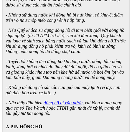
được sử dụng các nút ấn hoặc chỉnh giờ.
- Không sử dụng nước khi đồng hồ bị nứt kính, có khuyết điểm
trên vỏ như móp méo cong vênh nắp lưng.
- Nếu Quý khách sử dụng đồng hồ đi tắm biển (đối với đồng hồ
chịu áp lực (từ 20 ATM trở lên), sau khi tắm xong, Quý khách
vui lòng vệ sinh sạch bằng nước sạch và lau khô đồng hồ.Trước
khi sử dụng đồng hồ phải kiểm tra vỏ, kính có bình thường
không, núm đồng hồ đã đóng chặt chưa.
- Tuyệt đối không đeo đồng hồ khi dùng nước nóng, tắm nóng
lạnh, xông hơi vì nhiệt độ thay đổi đột ngột, độ co giãn của vỏ
và gioăng khác nhau tạo nên khe hở để nước và hơi ẩm lọt vào
làm bẩn máy, giảm khả năng chống nước và dễ hỏng máy.
- Không để đồng hồ sát các cửa gió của máy lạnh (ví dụ: cửa
gió điều hòa trên xe hơi…)
- Nếu thấy dấu hiệu
đồng hồ bị vào nước
, vui lòng mang ngay
qua cơ sở The Watch hoặc TTBH gần nhất để xử lý, tránh để
lâu gây hư hại đồng hồ.
2. PIN ĐỒNG HỒ