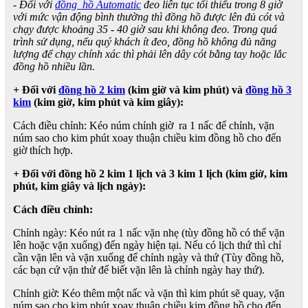
- Đối với
đồng hồ Automatic
đeo liên tục tối thiểu trong 8 giờ
với mức vận động bình thường thì đồng hồ được lên đủ cót và
chạy được khoảng 35 - 40 giờ sau khi không đeo. Trong quá
trình sử dụng, nếu quý khách ít đeo, đồng hồ không đủ năng
lượng để chạy chính xác thì phải lên dây cót bằng tay hoặc lắc
đồng hồ nhiều lần.
+ Đối với
đồng hồ 2 kim
(kim giờ và kim phút) và
đồng hồ 3
kim
(kim giờ, kim phút và kim giây):
Cách điều chỉnh: Kéo núm chỉnh giờ ra 1 nấc để chỉnh, vặn
núm sao cho kim phút xoay thuận chiều kim đồng hồ cho đến
giờ thích hợp.
+ Đối với đồng hồ 2 kim 1 lịch và 3 kim 1 lịch (kim giờ, kim
phút, kim giây và lịch ngày):
Cách điều chỉnh:
Chỉnh ngày: Kéo nút ra 1 nấc vặn nhẹ (tùy đồng hồ có thể vặn
lên hoặc vặn xuống) đến ngày hiện tại. Nếu có lịch thứ thì chỉ
cần vặn lên và vặn xuống để chỉnh ngày và thứ (Tùy đồng hồ,
các bạn cứ vặn thử để biết vặn lên là chỉnh ngày hay thứ).
Chỉnh giờ: Kéo thêm một nấc và vặn thì kim phút sẽ quay, vặn
núm sao cho kim phút xoay thuận chiều kim đồng hồ cho đến