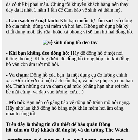
da có thể bị phai màu. Chúng tôi khuyên khách hàng nên thay
dây da ít nhất 1 năm 1 lần để đảm bảo vệ sinh và thẩm mỹ.
- Làm sạch vỏ/ mặt kính:
Khi bạn muốn tự làm sạch vỏ đồng
hồ của mình, dùng vải mềm và hơi ẩm. Không sử dụng bất kỳ
chất dung môi, tẩy rửa, hoặc xà phòng vì sẽ làm hư hại đồng hồ.
- Khi bạn không đeo đồng hồ:
Hãy để đồng hồ ở một nơi
thông thoáng. Không được để đồng hồ trong hộp kín khi đồng
hồ vẫn còn ẩm ướt mồ hôi.
- Va chạm
: Đồng hồ của bạn là một dụng cụ đo lường chính
xác. Đối xử với nó một cách cẩn thận, và nó sẽ phục vụ cho bạn
tốt. Tránh những cú va chạm quá mức (chẳng hạn như rơi trên
bề mặt cứng, va đập vào tường, cửa…)
- Mồ hôi
: Bạn nên cố gắng bảo vệ đồng hồ tránh mồ hôi nặng.
Hãy nhớ lau khô đồng hồ bằng một khăn mềm hơi ẩm càng
nhanh càng tốt.
Trên đây là thông tin cần thiết để bảo quản Đồng
hồ, cảm ơn Quý khách đã ủng hộ và tin tưởng The Watch.