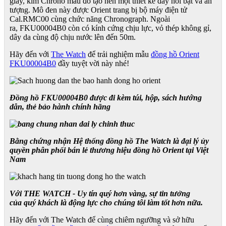
giây, kim Chrono màu đỏ tạo nên một thiết kế đầy nổi bật và ấn
tượng. Mô đen này được Orient trang bị bộ máy điện tử
Cal.RMC00 cùng chức năng Chronograph. Ngoài
ra,
FKU00004B0
còn có kính cứng chịu lực, vỏ thép không gỉ,
dây da cùng độ chịu nước lên đến 50m.
Hãy đến với
The Watch
để trải nghiệm mẫu
đồng hồ Orient
FKU00004B0
đầy tuyệt vời này nhé!
Đồng hồ FKU00004B0 được đi kèm túi, hộp, sách hướng
dẫn, thẻ bảo hành chính hãng
Bằng chứng nhận Hệ thống đồng hồ The Watch là đại lý ủy
quyền phân phối bán lẻ thương hiệu đồng hồ Orient tại Việt
Nam
Với THE WATCH - Uy tín quý hơn vàng, sự tin tưởng
của quý khách là động lực cho chúng tôi làm tốt hơn nữa.
Hãy đến với The Watch để cùng chiêm ngưỡng và sở hữu