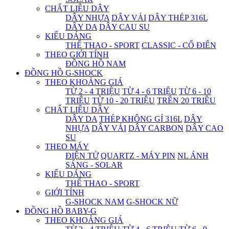
CHẤT LIỆU DÂY
DÂY NHỰA
DÂY VẢI
DÂY THÉP 316L
DÂY DA
DÂY CAU SU
KIỂU DÁNG
THỂ THAO - SPORT
CLASSIC - CỔ ĐIỂN
THEO GIỚI TÍNH
ĐỒNG HỒ NAM
ĐỒNG HỒ G-SHOCK
THEO KHOẢNG GIÁ
TỪ 2 - 4 TRIỆU
TỪ 4 - 6 TRIỆU
TỪ 6 - 10
TRIỆU
TỪ 10 - 20 TRIỆU
TRÊN 20 TRIỆU
CHẤT LIỆU DÂY
DÂY DA
THÉP KHÔNG GỈ 316L
DÂY
NHỰA
DÂY VẢI
DÂY CARBON
DÂY CAO
SU
THEO MÁY
ĐIỆN TỬ
QUARTZ - MÁY PIN
NL ÁNH
SÁNG - SOLAR
KIỂU DÁNG
THỂ THAO - SPORT
GIỚI TÍNH
G-SHOCK NAM
G-SHOCK NỮ
ĐỒNG HỒ BABY-G
THEO KHOẢNG GIÁ