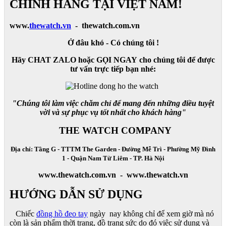
CHÍNH HÃNG TẠI VIỆT NAM!
www.
thewatch.vn
- thewatch.com.vn
Ở đâu khó - Có chúng tôi !
Hãy CHAT ZALO hoặc GỌI NGAY cho chúng tôi để được
tư vấn trực tiếp bạn nhé:
"Chúng tôi làm việc chăm chỉ để mang đến những điều tuyệt
vời và sự phục vụ tốt nhất cho khách hàng"
THE WATCH COMPANY
Địa chỉ: Tầng G - TTTM The Garden - Đường Mễ Trì - Phường Mỹ Đình
1 - Quận Nam Từ Liêm - TP. Hà Nội
www.thewatch.com.vn - www.thewatch.vn
HƯỚNG DẪN SỬ DỤNG
Chiếc
đồng hồ đeo tay
ngày nay không chỉ để xem giờ mà nó
còn là sản phẩm thời trang, đồ trang sức do đó việc sử dụng và