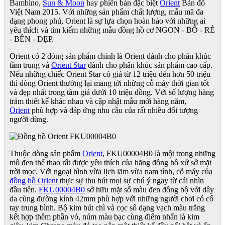
Bambino,
Sun & Moon
hay phiên bản đặc biệt
Orient
Bản đồ
Việt Nam 2015. Với những sản phẩm chất lượng, mẫu mã đa
dạng phong phú, Orient là sự lựa chọn hoàn hảo với những ai
yêu thích và tìm kiếm những mẫu đồng hồ cơ NGON - BỔ - RẺ
- BỀN - ĐẸP.
Orient có 2 dòng sản phẩm chính là Orient dành cho phân khúc
tầm trung và
Orient Star
dành cho phân khúc sản phẩm cao cấp.
Nếu những chiếc Orient Star có giá từ 12 triệu đến hơn 50 triệu
thì dòng Orient thường lại mang tới những cỗ máy thời gian tốt
và đẹp nhất trong tầm giá dưới 10 triệu đồng. Với số lượng hàng
trăm thiết kế khác nhau và cập nhật mẫu mới hàng năm,
Orient
phù hợp và đáp ứng nhu cầu của rất nhiều đối tượng
người dùng.​
Thuộc dòng sản phẩm
Orient
, FKU00004B0 là một trong những
mô đen thể thao rất được yêu thích của hãng đồng hồ xứ sở mặt
trời mọc. Với ngoại hình vừa lịch lãm vừa nam tính, cỗ máy của
đồng hồ Orient
thực sự thu hút mọi sự chú ý ngay từ cái nhìn
đầu tiên.
FKU00004B0
sở hữu mặt số màu đen đồng bộ với dây
da cùng đường kính 42mm phù hợp với những người chơi có cổ
tay trung bình. Bộ kim bút chì và cọc số dạng vạch màu trắng
kết hợp thêm phần vỏ, núm màu bạc cùng điểm nhấn là kim