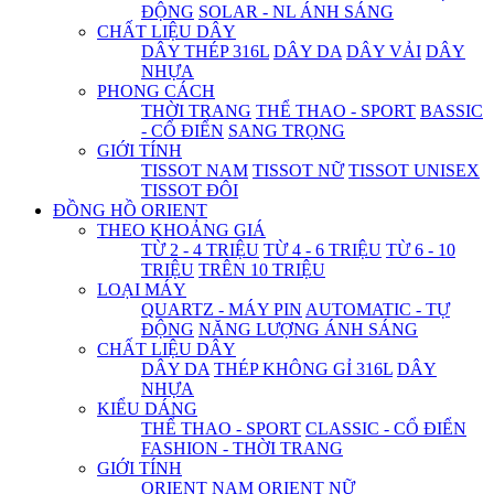
ĐỘNG
SOLAR - NL ÁNH SÁNG
CHẤT LIỆU DÂY
DÂY THÉP 316L
DÂY DA
DÂY VẢI
DÂY
NHỰA
PHONG CÁCH
THỜI TRANG
THỂ THAO - SPORT
BASSIC
- CỔ ĐIỂN
SANG TRỌNG
GIỚI TÍNH
TISSOT NAM
TISSOT NỮ
TISSOT UNISEX
TISSOT ĐÔI
ĐỒNG HỒ ORIENT
THEO KHOẢNG GIÁ
TỪ 2 - 4 TRIỆU
TỪ 4 - 6 TRIỆU
TỪ 6 - 10
TRIỆU
TRÊN 10 TRIỆU
LOẠI MÁY
QUARTZ - MÁY PIN
AUTOMATIC - TỰ
ĐỘNG
NĂNG LƯỢNG ÁNH SÁNG
CHẤT LIỆU DÂY
DÂY DA
THÉP KHÔNG GỈ 316L
DÂY
NHỰA
KIỂU DÁNG
THỂ THAO - SPORT
CLASSIC - CỔ ĐIỂN
FASHION - THỜI TRANG
GIỚI TÍNH
ORIENT NAM
ORIENT NỮ