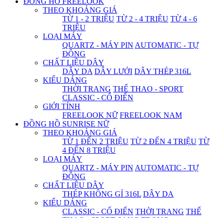
ĐỒNG HỒ FREELOOK
THEO KHOẢNG GIÁ
TỪ 1 - 2 TRIỆU
TỪ 2 - 4 TRIỆU
TỪ 4 - 6
TRIỆU
LOẠI MÁY
QUARTZ - MÁY PIN
AUTOMATIC - TỰ
ĐỘNG
CHẤT LIỆU DÂY
DÂY DA
DÂY LƯỚI
DÂY THÉP 316L
KIỂU DÁNG
THỜI TRANG
THỂ THAO - SPORT
CLASSIC - CỔ ĐIỂN
GIỚI TÍNH
FREELOOK NỮ
FREELOOK NAM
ĐỒNG HỒ SUNRISE NỮ
THEO KHOẢNG GIÁ
TỪ 1 ĐẾN 2 TRIỆU
TỪ 2 ĐẾN 4 TRIỆU
TỪ
4 ĐẾN 8 TRIỆU
LOẠI MÁY
QUARTZ - MÁY PIN
AUTOMATIC - TỰ
ĐỘNG
CHẤT LIỆU DÂY
THÉP KHÔNG GỈ 316L
DÂY DA
KIỂU DÁNG
CLASSIC - CỔ ĐIỂN
THỜI TRANG
THỂ