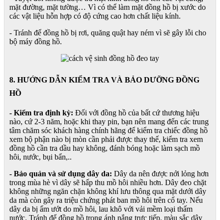
mặt đường, mặt tường… Vì có thể làm mặt đồng hồ bị xước do
các vật liệu hỗn hợp có độ cứng cao hơn chất liệu kính.
- Tránh để đồng hồ bị rơi, quăng quật hay ném vì sẽ gây lỗi cho
bộ máy đồng hồ.
8. HƯỚNG DẪN KIỂM TRA VÀ BẢO DƯỠNG ĐỒNG
HỒ
- Kiểm tra định kỳ:
Đối với đồng hồ của bất cứ thương hiệu
nào, cứ 2-3 năm, hoặc khi thay pin, bạn nên mang đến các trung
tâm chăm sóc khách hàng chính hãng để kiểm tra chiếc đồng hồ
xem bộ phận nào bị mòn cần phải được thay thế, kiểm tra xem
đồng hồ cần tra dầu hay không, đánh bóng hoặc làm sạch mồ
hôi, nước, bụi bẩn,..
- Bảo quản và sử dụng dây da:
Dây da nên được nới lỏng hơn
trong mùa hè vì dây sẽ hấp thu mồ hôi nhiều hơn. Dây đeo chặt
không những ngăn chặn không khí lưu thông qua mặt dưới dây
da mà còn gây ra triệu chứng phát ban mồ hôi trên cổ tay. Nếu
dây da bị ẩm ướt do mồ hôi, lau khô với vải mềm loại thấm
nước. Tránh để đồng hồ trong ánh nắng trực tiếp. màu sắc dây