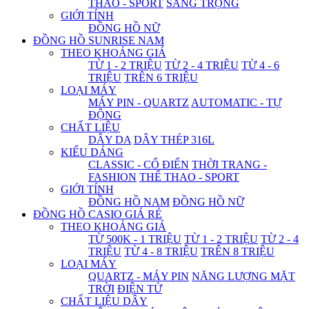
THAO - SPORT
SANG TRỌNG
GIỚI TÍNH
ĐỒNG HỒ NỮ
ĐỒNG HỒ SUNRISE NAM
THEO KHOẢNG GIÁ
TỪ 1 - 2 TRIỆU
TỪ 2 - 4 TRIỆU
TỪ 4 - 6
TRIỆU
TRÊN 6 TRIỆU
LOẠI MÁY
MÁY PIN - QUARTZ
AUTOMATIC - TỰ
ĐỘNG
CHẤT LIỆU
DÂY DA
DÂY THÉP 316L
KIỂU DÁNG
CLASSIC - CỔ ĐIỂN
THỜI TRANG -
FASHION
THỂ THAO - SPORT
GIỚI TÍNH
ĐỒNG HỒ NAM
ĐỒNG HỒ NỮ
ĐỒNG HỒ CASIO GIÁ RẺ
THEO KHOẢNG GIÁ
TỪ 500K - 1 TRIỆU
TỪ 1 - 2 TRIỆU
TỪ 2 - 4
TRIỆU
TỪ 4 - 8 TRIỆU
TRÊN 8 TRIỆU
LOẠI MÁY
QUARTZ - MÁY PIN
NĂNG LƯỢNG MẶT
TRỜI
ĐIỆN TỬ
CHẤT LIỆU DÂY