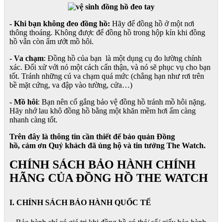
- Khi bạn không đeo đồng hồ:
Hãy để đồng hồ ở một nơi
thông thoáng. Không được để đồng hồ trong hộp kín khi đồng
hồ vẫn còn ẩm ướt mồ hôi.
- Va chạm
: Đồng hồ của bạn là một dụng cụ đo lường chính
xác. Đối xử với nó một cách cẩn thận, và nó sẽ phục vụ cho bạn
tốt. Tránh những cú va chạm quá mức (chẳng hạn như rơi trên
bề mặt cứng, va đập vào tường, cửa…)
- Mồ hôi
: Bạn nên cố gắng bảo vệ đồng hồ tránh mồ hôi nặng.
Hãy nhớ lau khô đồng hồ bằng một khăn mềm hơi ẩm càng
nhanh càng tốt.
Trên đây là thông tin cần thiết để bảo quản Đồng
hồ, cảm ơn Quý khách đã ủng hộ và tin tưởng The Watch.
CHÍNH SÁCH BẢO HÀNH CHÍNH
HÃNG CỦA ĐỒNG HỒ THE WATCH
I. CHÍNH SÁCH BẢO HÀNH QUỐC TẾ