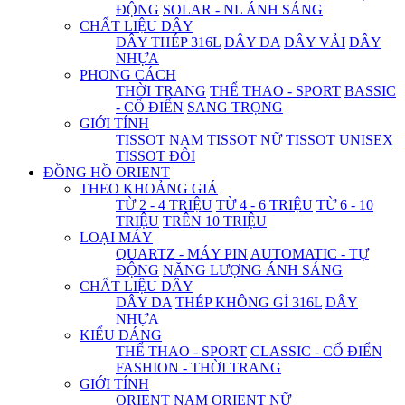
ĐỘNG
SOLAR - NL ÁNH SÁNG
CHẤT LIỆU DÂY
DÂY THÉP 316L
DÂY DA
DÂY VẢI
DÂY
NHỰA
PHONG CÁCH
THỜI TRANG
THỂ THAO - SPORT
BASSIC
- CỔ ĐIỂN
SANG TRỌNG
GIỚI TÍNH
TISSOT NAM
TISSOT NỮ
TISSOT UNISEX
TISSOT ĐÔI
ĐỒNG HỒ ORIENT
THEO KHOẢNG GIÁ
TỪ 2 - 4 TRIỆU
TỪ 4 - 6 TRIỆU
TỪ 6 - 10
TRIỆU
TRÊN 10 TRIỆU
LOẠI MÁY
QUARTZ - MÁY PIN
AUTOMATIC - TỰ
ĐỘNG
NĂNG LƯỢNG ÁNH SÁNG
CHẤT LIỆU DÂY
DÂY DA
THÉP KHÔNG GỈ 316L
DÂY
NHỰA
KIỂU DÁNG
THỂ THAO - SPORT
CLASSIC - CỔ ĐIỂN
FASHION - THỜI TRANG
GIỚI TÍNH
ORIENT NAM
ORIENT NỮ