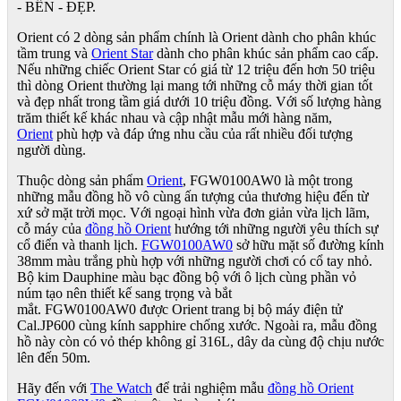
- BỀN - ĐẸP.
Orient có 2 dòng sản phẩm chính là Orient dành cho phân khúc
tầm trung và
Orient Star
dành cho phân khúc sản phẩm cao cấp.
Nếu những chiếc Orient Star có giá từ 12 triệu đến hơn 50 triệu
thì dòng Orient thường lại mang tới những cỗ máy thời gian tốt
và đẹp nhất trong tầm giá dưới 10 triệu đồng. Với số lượng hàng
trăm thiết kế khác nhau và cập nhật mẫu mới hàng năm,
Orient
phù hợp và đáp ứng nhu cầu của rất nhiều đối tượng
người dùng.​
Thuộc dòng sản phẩm
Orient
, FGW0100AW0
là một trong
những mẫu đồng hồ vô cùng ấn tượng của thương hiệu đến từ
xứ sở mặt trời mọc. Với ngoại hình vừa đơn giản vừa lịch lãm,
cỗ máy của
đồng hồ Orient
hướng tới những người yêu thích sự
cổ điển và thanh lịch.
FGW0100AW0
sở hữu mặt số đường kính
38mm màu trắng phù hợp với những người chơi có cổ tay nhỏ.
Bộ kim Dauphine màu bạc đồng bộ với ô lịch cùng phần vỏ
núm tạo nên thiết kế sang trọng và bắt
mắt. FGW0100AW0
được Orient trang bị bộ máy điện tử
Cal.JP600 cùng kính sapphire chống xước. Ngoài ra, mẫu đồng
hồ này còn có vỏ thép không gỉ 316L, dây da cùng độ chịu nước
lên đến 50m.
Hãy đến với
The Watch
để trải nghiệm mẫu
đồng hồ Orient