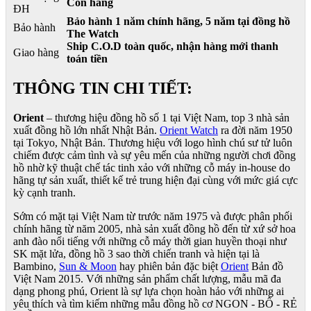
Còn hàng
ĐH
Bảo hành 1 năm chính hãng, 5 năm tại đồng hồ
Bảo hành
The Watch
Ship C.O.D toàn quốc, nhận hàng mới thanh
Giao hàng
toán tiền
THÔNG TIN CHI TIẾT:
Orient
– thương hiệu đồng hồ số 1 tại Việt Nam, top 3 nhà sản
xuất đồng hồ lớn nhất Nhật Bản.
Orient Watch
ra đời năm 1950
tại Tokyo, Nhật Bản. Thương hiệu với logo hình chú sư tử luôn
chiếm được cảm tình và sự yêu mến của những người chơi đồng
hồ nhờ kỹ thuật chế tác tinh xảo với những cỗ máy in-house do
hãng tự sản xuất, thiết kế trẻ trung hiện đại cùng với mức giá cực
kỳ cạnh tranh.
Sớm có mặt tại Việt Nam từ trước năm 1975 và được phân phối
chính hãng từ năm 2005, nhà sản xuất đồng hồ đến từ xứ sở hoa
anh đào nổi tiếng với những cỗ máy thời gian huyền thoại như
SK mặt lửa, đồng hồ 3 sao thời chiến tranh và hiện tại là
Bambino,
Sun & Moon
hay phiên bản đặc biệt
Orient
Bản đồ
Việt Nam 2015. Với những sản phẩm chất lượng, mẫu mã đa
dạng phong phú, Orient là sự lựa chọn hoàn hảo với những ai
yêu thích và tìm kiếm những mẫu đồng hồ cơ NGON - BỔ - RẺ