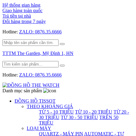
Hệ thống gian hàng
Giao hàng toàn quốc
Trả tiền tại nhà
Đổi hàng trong 7 ngày
Hotline:
ZALO: 0876.35.6666
TTTM The Garden, Mỹ Đình 1, HN
Hotline:
ZALO: 0876.35.6666
Danh mục sản phẩm
ĐỒNG HỒ TISSOT
THEO KHOẢNG GIÁ
TỪ 5 - 10 TRIỆU
TỪ 10 - 20 TRIỆU
TỪ 20 -
30 TRIỆU
TỪ 30 - 50 TRIỆU
TRÊN 50
TRIỆU
LOẠI MÁY
QUARTZ - MÁY PIN
AUTOMATIC - TỰ