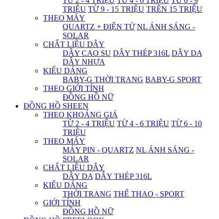
TỪ 2 - 4 TRIỆU
TỪ 4 - 6 TRIỆU
TỪ 6 - 9
TRIỆU
TỪ 9 - 15 TRIỆU
TRÊN 15 TRIỆU
THEO MÁY
QUARTZ + ĐIỆN TỬ
NL ÁNH SÁNG -
SOLAR
CHẤT LIỆU DÂY
DÂY CAO SU
DÂY THÉP 316L
DÂY DA
DÂY NHỰA
KIỂU DÁNG
BABY-G THỜI TRANG
BABY-G SPORT
THEO GIỚI TÍNH
ĐỒNG HỒ NỮ
ĐỒNG HỒ SHEEN
THEO KHOẢNG GIÁ
TỪ 2 - 4 TRIỆU
TỪ 4 - 6 TRIỆU
TỪ 6 - 10
TRIỆU
THEO MÁY
MÁY PIN - QUARTZ
NL ÁNH SÁNG -
SOLAR
CHẤT LIỆU DÂY
DÂY DA
DÂY THÉP 316L
KIỂU DÁNG
THỜI TRANG
THỂ THAO - SPORT
GIỚI TÍNH
ĐỒNG HỒ NỮ