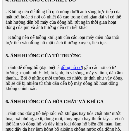
- Không nên để đồng hồ quá nóng dưới ánh sáng trực tiếp của
mặt trời hoặc ở nơi có nhiệt độ cao trong thời gian dài vì có thể
ảnh hưởng đến bộ máy của đồng hồ, rút ngắn thời gian hoạt
động của pin và ảnh hưởng đến chi tiết khác.
- Không nên để luồng khí lạnh của các loại máy điều hòa thổi
trực tiếp vào đồng hồ một cách thường xuyên, liên tục.
5. ẢNH HƯỞNG CỦA TỪ TRƯỜNG
Tránh để đồng hồ (đặc biệt là
đồng hồ cơ
) gần các nơi có từ
trường mạnh như: tivi, tủ lạnh, lò vi sóng, máy vi tính, dàn âm
thanh... Bởi ở những môi trường có nhiều từ tính như vậy đồng
hồ sẽ dễ bị nhiễm từ tính dẫn đến bộ máy đồng hồ hoạt động
không chính xác.
6. ẢNH HƯỞNG CỦA HÓA CHẤT VÀ KHÍ GA
Tránh cho đồng hồ tiếp xúc với khí gas hay hóa chất như nước
hoa, xà phòng, axit, dung môi, thủy ngân hay thuốc tẩy… vì có
thể làm vỏ đồng hồ và dây kim loại đồng hồ biến đổi màu, làm
mục dây da hay làm hỏng bộ gioăng chống nước của đồng hồ.