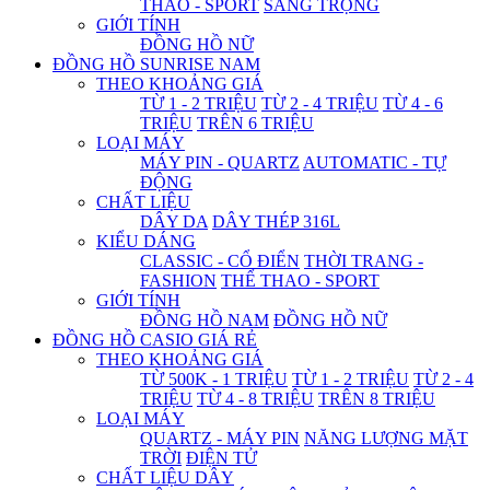
THAO - SPORT
SANG TRỌNG
GIỚI TÍNH
ĐỒNG HỒ NỮ
ĐỒNG HỒ SUNRISE NAM
THEO KHOẢNG GIÁ
TỪ 1 - 2 TRIỆU
TỪ 2 - 4 TRIỆU
TỪ 4 - 6
TRIỆU
TRÊN 6 TRIỆU
LOẠI MÁY
MÁY PIN - QUARTZ
AUTOMATIC - TỰ
ĐỘNG
CHẤT LIỆU
DÂY DA
DÂY THÉP 316L
KIỂU DÁNG
CLASSIC - CỔ ĐIỂN
THỜI TRANG -
FASHION
THỂ THAO - SPORT
GIỚI TÍNH
ĐỒNG HỒ NAM
ĐỒNG HỒ NỮ
ĐỒNG HỒ CASIO GIÁ RẺ
THEO KHOẢNG GIÁ
TỪ 500K - 1 TRIỆU
TỪ 1 - 2 TRIỆU
TỪ 2 - 4
TRIỆU
TỪ 4 - 8 TRIỆU
TRÊN 8 TRIỆU
LOẠI MÁY
QUARTZ - MÁY PIN
NĂNG LƯỢNG MẶT
TRỜI
ĐIỆN TỬ
CHẤT LIỆU DÂY