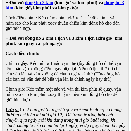
+ Đối với
đồng hồ 2 kim
(kim giờ và kim phút) và
đồng hồ 3
kim
(kim giờ, kim phút và kim giây):
Cách điều chỉnh: Kéo núm chỉnh giờ ra 1 nấc để chỉnh, vặn
núm sao cho kim phút xoay thuận chiều kim đồng hồ cho đến
giờ thích hợp.
+ Đối với đồng hồ 2 kim 1 lịch và 3 kim 1 lịch (kim giờ, kim
phút, kim giây và lịch ngày):
Cách điều chỉnh:
Chỉnh ngày: Kéo nút ra 1 nấc vặn nhẹ (tùy đồng hồ có thể vặn
lên hoặc vặn xuống) đến ngày hiện tại. Nếu có lịch thứ thì chỉ
cần vặn lên và vặn xuống để chỉnh ngày và thứ (Tùy đồng hồ,
các bạn cứ vặn thử để biết vặn lên là chỉnh ngày hay thứ).
Chỉnh giờ: Kéo thêm một nấc và vặn thì kim phút sẽ quay, vặn
núm sao cho kim phút xoay thuận chiều kim đồng hồ cho đến
giờ thích hợp.
Lưu ý:
Có 2 múi giờ (múi giờ Ngày và Đêm Vì đồng hồ thông
thường chỉ hiển thị múi giờ 12). Để tránh trường hợp lịch
chuyển qua ngày mới khi đang trong múi giờ buổi sáng, khi
chỉnh chúng ta nên chỉnh lùi lại 1 ngày, ví dụ ngày chỉnh là ngày
2 Dương lịch, thứ 3 (nếu có lịch Thứ) thì chúng ta chỉnh là ngày