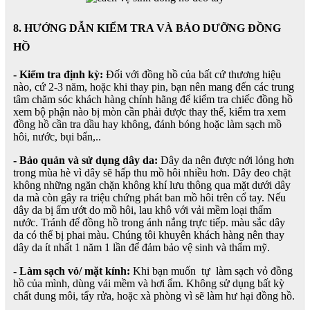
8. HƯỚNG DẪN KIỂM TRA VÀ BẢO DƯỠNG ĐỒNG
HỒ
- Kiểm tra định kỳ:
Đối với đồng hồ của bất cứ thương hiệu
nào, cứ 2-3 năm, hoặc khi thay pin, bạn nên mang đến các trung
tâm chăm sóc khách hàng chính hãng để kiểm tra chiếc đồng hồ
xem bộ phận nào bị mòn cần phải được thay thế, kiểm tra xem
đồng hồ cần tra dầu hay không, đánh bóng hoặc làm sạch mồ
hôi, nước, bụi bẩn,..
- Bảo quản và sử dụng dây da:
Dây da nên được nới lỏng hơn
trong mùa hè vì dây sẽ hấp thu mồ hôi nhiều hơn. Dây đeo chặt
không những ngăn chặn không khí lưu thông qua mặt dưới dây
da mà còn gây ra triệu chứng phát ban mồ hôi trên cổ tay. Nếu
dây da bị ẩm ướt do mồ hôi, lau khô với vải mềm loại thấm
nước. Tránh để đồng hồ trong ánh nắng trực tiếp. màu sắc dây
da có thể bị phai màu. Chúng tôi khuyên khách hàng nên thay
dây da ít nhất 1 năm 1 lần để đảm bảo vệ sinh và thẩm mỹ.
- Làm sạch vỏ/ mặt kính:
Khi bạn muốn tự làm sạch vỏ đồng
hồ của mình, dùng vải mềm và hơi ẩm. Không sử dụng bất kỳ
chất dung môi, tẩy rửa, hoặc xà phòng vì sẽ làm hư hại đồng hồ.