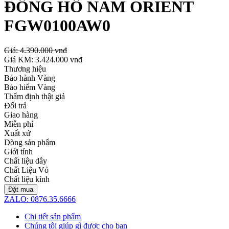
ĐỒNG HỒ NAM ORIENT
FGW0100AW0
Giá:
4.390.000 vnđ
Giá KM:
3.424.000 vnđ
Thương hiệu
Bảo hành Vàng
Bảo hiểm Vàng
Thẩm định thật giả
Đổi trả
Giao hàng
Miễn phí
Xuất xứ
Dòng sản phẩm
Giới tính
Chất liệu dây
Chất Liệu Vỏ
Chất liệu kính
Đặt mua
ZALO: 0876.35.6666
Chi tiết sản phẩm
Chúng tôi giúp gì được cho bạn