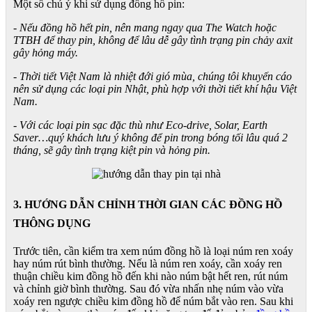
Một số chú ý khi sử dụng đồng hồ pin:
- Nếu đồng hồ hết pin, nên mang ngay qua The Watch hoặc
TTBH để thay pin, không để lâu dễ gây tình trạng pin chảy axit
gây hỏng máy.
- Thời tiết Việt Nam là nhiệt đới gió mùa, chúng tôi khuyến cáo
nên sử dụng các loại pin Nhật, phù hợp với thời tiết khí hậu Việt
Nam.
- Với các loại pin sạc đặc thù như Eco-drive, Solar, Earth
Saver…quý khách lưu ý không để pin trong bóng tối lâu quá 2
tháng, sẽ gây tình trạng kiệt pin và hỏng pin.
3. HƯỚNG DẪN CHỈNH THỜI GIAN CÁC ĐỒNG HỒ
THÔNG DỤNG
Trước tiên, cần kiểm tra xem núm đồng hồ là loại núm ren xoáy
hay núm rút bình thường. Nếu là núm ren xoáy, cần xoáy ren
thuận chiều kim đồng hồ đến khi nào núm bật hết ren, rút núm
và chỉnh giờ bình thường. Sau đó vừa nhấn nhẹ núm vào vừa
xoáy ren ngược chiều kim đồng hồ để núm bắt vào ren. Sau khi