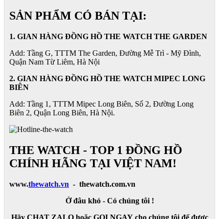
SẢN PHẨM CÓ BÁN TẠI:
1. GIAN HÀNG ĐỒNG HỒ THE WATCH THE GARDEN
Add: Tầng G, TTTM The Garden, Đường Mễ Trì - Mỹ Đình,
Quận Nam Từ Liêm, Hà Nội
2. GIAN HÀNG ĐỒNG HỒ
THE WATCH
MIPEC LONG
BIÊN
Add: Tầng 1, TTTM Mipec Long Biên, Số 2, Đường Long
Biên 2, Quận Long Biên, Hà Nội.
THE WATCH - TOP 1 ĐỒNG HỒ
CHÍNH HÃNG TẠI VIỆT NAM!
www.
thewatch.vn
- thewatch.com.vn
Ở đâu khó - Có chúng tôi !
Hãy CHAT ZALO hoặc GỌI NGAY cho chúng tôi để được