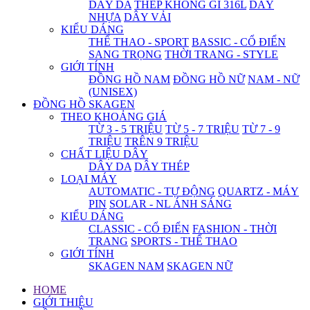
DÂY DA
THÉP KHÔNG GỈ 316L
DÂY
NHỰA
DÂY VẢI
KIỂU DÁNG
THỂ THAO - SPORT
BASSIC - CỔ ĐIỂN
SANG TRỌNG
THỜI TRANG - STYLE
GIỚI TÍNH
ĐỒNG HỒ NAM
ĐỒNG HỒ NỮ
NAM - NỮ
(UNISEX)
ĐỒNG HỒ SKAGEN
THEO KHOẢNG GIÁ
TỪ 3 - 5 TRIỆU
TỪ 5 - 7 TRIỆU
TỪ 7 - 9
TRIỆU
TRÊN 9 TRIỆU
CHẤT LIỆU DÂY
DÂY DA
DÂY THÉP
LOẠI MÁY
AUTOMATIC - TỰ ĐỘNG
QUARTZ - MÁY
PIN
SOLAR - NL ÁNH SÁNG
KIỂU DÁNG
CLASSIC - CỔ ĐIỂN
FASHION - THỜI
TRANG
SPORTS - THỂ THAO
GIỚI TÍNH
SKAGEN NAM
SKAGEN NỮ
HOME
GIỚI THIỆU