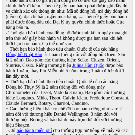
- Bảo hành chỉ có giá trị khi đồng hồ có thẻ/ sổ/ giấy bảo hành
chính thức đi kèm. Thẻ/ sổ/ giấy bảo hành phải được ghi đầy đủ
và chính xác các thông tin như: Mã số đồng hồ, mã đáy đồng hồ
(nếu có), địa chỉ bán, ngày mua hàng, ....Thẻ/ sổ/ giấy bảo hành
phải được đóng dấu của Đại lý ủy quyền chính thức hoặc Cửa
hàng bán ra.
- Thời gian bảo hành của đồng hồ được tính kể từ ngày mua ghi
trên thẻ/ sổ/ giấy bảo hành và không được gia hạn sau khi hết
thời hạn bảo hành. Cụ thể như sau:
+ Thời hạn bảo hành theo tiêu chuẩn Quốc tế của các hãng
Đồng hồ Nhật Bản
là 1 năm (riêng đối với đồng hồ Orient Star
là 2 năm). Bao gồm các thương hiệu: Seiko, Citizen, Orient,
Sunrise, Casio. Riêng thương hiệu
Julius Hàn Quốc
được bảo
hành 1 năm, thay Pin Miễn phí 5 năm, trong 1 năm được đổi 1
lần dây mới.
+ Thời hạn bảo hành theo tiêu chuẩn Quốc tế của các hãng
Đồng hồ Thụy Sỹ là 2 năm (riêng đối với dòng máy
Chronometer của Tissot, Mido là 3 năm). Bao gồm các thương
hiệu: Longines, Mido, Tissot, Calvin Klein, Frederique Constant,
Claude Bernard, Rotary, Charriol, Candino.
+ Các thương hiệu khác có chế độ bảo hành riêng như sau: 2
năm đối với thương hiệu Daniel Wellington, 3 năm đối với
thương hiệu Bering và bảo hành máy trọn đời đối với thương
hiệu Skagen.
- Chỉ
bảo hành miễn phí
cho trường hợp hư hỏng về máy và các