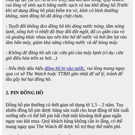
vui lòng vệ sinh sạch bằng nước sạch và lau khô đồng hồ.Trước
khi sử dụng đồng hồ phải kiểm tra vỏ, kính có bình thường
không, núm đồng hồ đã đóng chặt chưa.
- Tuyệt đối không đeo đồng hồ khi dùng nước nóng, tắm nóng
lạnh, xông hơi vì nhiệt độ thay đổi đột ngột, độ co giãn của vỏ
và gioăng khác nhau tạo nên khe hở để nước và hơi ẩm lọt vào
làm bẩn máy, giảm khả năng chống nước và dễ hỏng máy.
- Không để đồng hồ sát các cửa gió của máy lạnh (ví dụ: cửa
gió điều hòa trên xe hơi…)
- Nếu thấy dấu hiệu
đồng hồ bị vào nước
, vui lòng mang ngay
qua cơ sở The Watch hoặc TTBH gần nhất để xử lý, tránh để
lâu gây hư hại đồng hồ.
2. PIN ĐỒNG HỒ
Đồng hồ pin thường có thời gian sử dụng từ 1,5 – 2 năm. Tuy
nhiên đồng hồ pin được hãng sản xuất cho hoạt động từ khi xuất
xưởng nên có thể hết pin bất chợt một khoảng thời gian ngắn
ngay sau khi mua. Quý khách hàng không cần lo lắng, có thể
mang ngay qua The Watch để được hỗ trợ thay thế miễn phí.