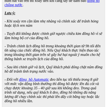
núm bắt vào ren thì xoáy đến khi căng tay để đảm bảo
đồng hồ
chống nước
.
Lưu ý:
- Khi xoáy ren cần làm nhẹ nhàng và chính xác để tránh hỏng
hoặc lệch ren núm
- Tuyệt đối không được chỉnh giờ ngược chiều kim đồng hồ vì sẽ
làm hỏng bộ cơ của đồng hồ.
- Tránh chỉnh lịch đồng hồ trong khoảng thời gian từ 9h tối đến
6h sáng của chiếc đồng hồ. Nếu Quý khách thực hiện thao tác
trong khoảng thời gian trên sẽ gây hư hại ngoài ý muốn cho hệ
thống bánh xe truyền lịch của đồng hồ.
- Sau khi chỉnh giờ và lịch, Quý khách phải đóng chặt núm đồng
hồ để tránh tình trạng nước vào.
- Đối với
đồng hồ Automatic
đeo liên tục tối thiểu trong 8 giờ
với mức vận động bình thường thì đồng hồ được lên đủ cót và
chạy được khoảng 35 - 40 giờ sau khi không đeo. Trong quá
trình sử dụng, nếu quý khách ít đeo, đồng hồ không đủ năng
lượng để chạy chính xác thì phải lên dây cót bằng tay hoặc lắc
đồng hồ nhiều lần.