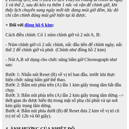
1 và thứ 2, sau đó kéo ra thêm 1 nấc và vặn để chỉnh giờ, khi
thấy lịch chuyển sang ngày mới tức đang múi giờ đêm, lúc đó
chỉ cần chỉnh đúng múi giờ hiện tại là được.
+ Đối với
đồng hồ 6 kim
:
Cách điều chỉnh: Có 1 núm chỉnh giờ và 2 nút A, B:
- Núm chỉnh giờ có 2 nấc chỉnh, nấc đầu tiên để chỉnh ngày, nấc
thứ 2 để chỉnh giờ và phút (Chỉnh như đồng hồ 2 kim)
- Nút A,B sử dụng cho chức năng bấm giờ Chronograph như
sau:
Bước 1: Nhấn nút Reset (B) về vị trí ban đầu, trước khi thực
hiện chức năng bấm giờ thể thao.
Bước 2: Bấm nút phía trên (A) lần 1 kim giây trung tâm bắt đầu
chạy.
Bước 3: Bấm nút phía trên (A) lần 2 kim giây trung tâm dừng –>
thời gian đo được hiển thị trong mặt số phụ chỉ phút và tại nơi
kim giây trung tâm dừng.
Bước 4: Bấm nút phía dưới (B) để Reset đưa 2 kim về vị trí cũ
(vị trí số 12h và 60 giây).
4. ẢNH HƯỞNG CỦA NHIỆT ĐỘ