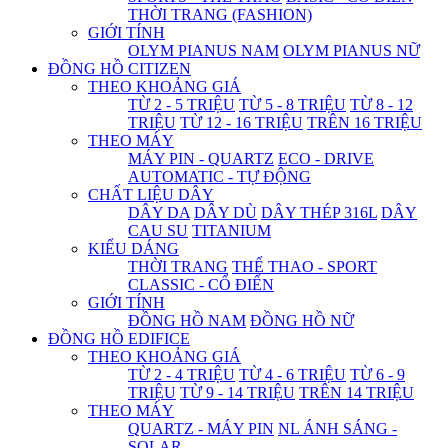
THỜI TRANG (FASHION)
GIỚI TÍNH
OLYM PIANUS NAM
OLYM PIANUS NỮ
ĐỒNG HỒ CITIZEN
THEO KHOẢNG GIÁ
TỪ 2 - 5 TRIỆU
TỪ 5 - 8 TRIỆU
TỪ 8 - 12
TRIỆU
TỪ 12 - 16 TRIỆU
TRÊN 16 TRIỆU
THEO MÁY
MÁY PIN - QUARTZ
ECO - DRIVE
AUTOMATIC - TỰ ĐỘNG
CHẤT LIỆU DÂY
DÂY DA
DÂY DÙ
DÂY THÉP 316L
DÂY
CAU SU
TITANIUM
KIỂU DÁNG
THỜI TRANG
THỂ THAO - SPORT
CLASSIC - CỔ ĐIỂN
GIỚI TÍNH
ĐỒNG HỒ NAM
ĐỒNG HỒ NỮ
ĐỒNG HỒ EDIFICE
THEO KHOẢNG GIÁ
TỪ 2 - 4 TRIỆU
TỪ 4 - 6 TRIỆU
TỪ 6 - 9
TRIỆU
TỪ 9 - 14 TRIỆU
TRÊN 14 TRIỆU
THEO MÁY
QUARTZ - MÁY PIN
NL ÁNH SÁNG -
SOLAR