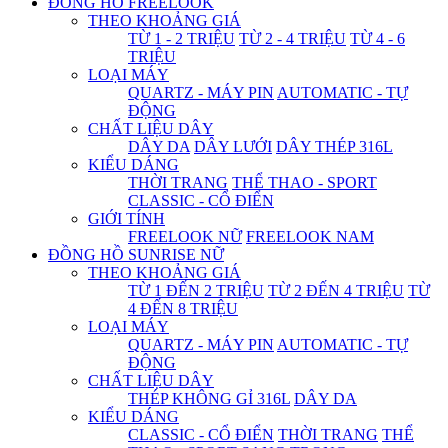
ĐỒNG HỒ FREELOOK
THEO KHOẢNG GIÁ
TỪ 1 - 2 TRIỆU
TỪ 2 - 4 TRIỆU
TỪ 4 - 6
TRIỆU
LOẠI MÁY
QUARTZ - MÁY PIN
AUTOMATIC - TỰ
ĐỘNG
CHẤT LIỆU DÂY
DÂY DA
DÂY LƯỚI
DÂY THÉP 316L
KIỂU DÁNG
THỜI TRANG
THỂ THAO - SPORT
CLASSIC - CỔ ĐIỂN
GIỚI TÍNH
FREELOOK NỮ
FREELOOK NAM
ĐỒNG HỒ SUNRISE NỮ
THEO KHOẢNG GIÁ
TỪ 1 ĐẾN 2 TRIỆU
TỪ 2 ĐẾN 4 TRIỆU
TỪ
4 ĐẾN 8 TRIỆU
LOẠI MÁY
QUARTZ - MÁY PIN
AUTOMATIC - TỰ
ĐỘNG
CHẤT LIỆU DÂY
THÉP KHÔNG GỈ 316L
DÂY DA
KIỂU DÁNG
CLASSIC - CỔ ĐIỂN
THỜI TRANG
THỂ