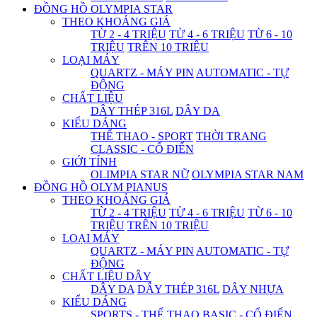
ĐỒNG HỒ OLYMPIA STAR
THEO KHOẢNG GIÁ
TỪ 2 - 4 TRIỆU
TỪ 4 - 6 TRIỆU
TỪ 6 - 10
TRIỆU
TRÊN 10 TRIỆU
LOẠI MÁY
QUARTZ - MÁY PIN
AUTOMATIC - TỰ
ĐỘNG
CHẤT LIỆU
DÂY THÉP 316L
DÂY DA
KIỂU DÁNG
THỂ THAO - SPORT
THỜI TRANG
CLASSIC - CỔ ĐIỂN
GIỚI TÍNH
OLIMPIA STAR NỮ
OLYMPIA STAR NAM
ĐỒNG HỒ OLYM PIANUS
THEO KHOẢNG GIÁ
TỪ 2 - 4 TRIỆU
TỪ 4 - 6 TRIỆU
TỪ 6 - 10
TRIỆU
TRÊN 10 TRIỆU
LOẠI MÁY
QUARTZ - MÁY PIN
AUTOMATIC - TỰ
ĐỘNG
CHẤT LIỆU DÂY
DÂY DA
DÂY THÉP 316L
DÂY NHỰA
KIỂU DÁNG
SPORTS - THỂ THAO
BASIC - CỔ ĐIỂN