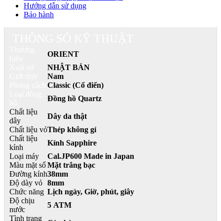
Hướng dẫn sử dụng
Bảo hành
THÔNG SỐ KỸ THUẬT
Thương
ORIENT
hiệu
Xuất sứ
NHẬT BẢN
Giới tính
Nam
Phong cách
Classic (Cổ điển)
Loại đồng
Đồng hồ Quartz
hồ
Chất liệu
Dây da thật
dây
Chất liệu vỏ
Thép không gỉ
Chất liệu
Kính Sapphire
kính
Loại máy
Cal.JP600 Made in Japan
Màu mặt số
Mặt trắng bạc
Đường kính
38mm
Độ dày vỏ
8mm
Chức năng
Lịch ngày, Giờ, phút, giây
Độ chịu
5 ATM
nước
Tình trạng