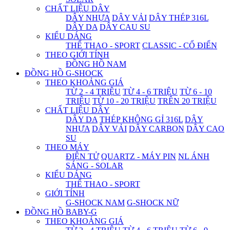
CHẤT LIỆU DÂY
DÂY NHỰA
DÂY VẢI
DÂY THÉP 316L
DÂY DA
DÂY CAU SU
KIỂU DÁNG
THỂ THAO - SPORT
CLASSIC - CỔ ĐIỂN
THEO GIỚI TÍNH
ĐỒNG HỒ NAM
ĐỒNG HỒ G-SHOCK
THEO KHOẢNG GIÁ
TỪ 2 - 4 TRIỆU
TỪ 4 - 6 TRIỆU
TỪ 6 - 10
TRIỆU
TỪ 10 - 20 TRIỆU
TRÊN 20 TRIỆU
CHẤT LIỆU DÂY
DÂY DA
THÉP KHÔNG GỈ 316L
DÂY
NHỰA
DÂY VẢI
DÂY CARBON
DÂY CAO
SU
THEO MÁY
ĐIỆN TỬ
QUARTZ - MÁY PIN
NL ÁNH
SÁNG - SOLAR
KIỂU DÁNG
THỂ THAO - SPORT
GIỚI TÍNH
G-SHOCK NAM
G-SHOCK NỮ
ĐỒNG HỒ BABY-G
THEO KHOẢNG GIÁ