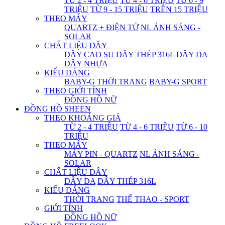
TỪ 2 - 4 TRIỆU
TỪ 4 - 6 TRIỆU
TỪ 6 - 9
TRIỆU
TỪ 9 - 15 TRIỆU
TRÊN 15 TRIỆU
THEO MÁY
QUARTZ + ĐIỆN TỬ
NL ÁNH SÁNG -
SOLAR
CHẤT LIỆU DÂY
DÂY CAO SU
DÂY THÉP 316L
DÂY DA
DÂY NHỰA
KIỂU DÁNG
BABY-G THỜI TRANG
BABY-G SPORT
THEO GIỚI TÍNH
ĐỒNG HỒ NỮ
ĐỒNG HỒ SHEEN
THEO KHOẢNG GIÁ
TỪ 2 - 4 TRIỆU
TỪ 4 - 6 TRIỆU
TỪ 6 - 10
TRIỆU
THEO MÁY
MÁY PIN - QUARTZ
NL ÁNH SÁNG -
SOLAR
CHẤT LIỆU DÂY
DÂY DA
DÂY THÉP 316L
KIỂU DÁNG
THỜI TRANG
THỂ THAO - SPORT
GIỚI TÍNH
ĐỒNG HỒ NỮ