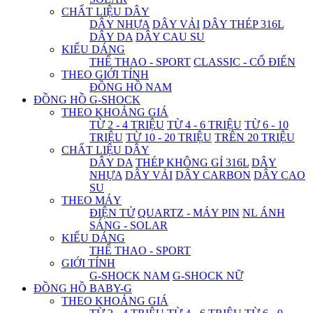
CHẤT LIỆU DÂY
DÂY NHỰA
DÂY VẢI
DÂY THÉP 316L
DÂY DA
DÂY CAU SU
KIỂU DÁNG
THỂ THAO - SPORT
CLASSIC - CỔ ĐIỂN
THEO GIỚI TÍNH
ĐỒNG HỒ NAM
ĐỒNG HỒ G-SHOCK
THEO KHOẢNG GIÁ
TỪ 2 - 4 TRIỆU
TỪ 4 - 6 TRIỆU
TỪ 6 - 10
TRIỆU
TỪ 10 - 20 TRIỆU
TRÊN 20 TRIỆU
CHẤT LIỆU DÂY
DÂY DA
THÉP KHÔNG GỈ 316L
DÂY
NHỰA
DÂY VẢI
DÂY CARBON
DÂY CAO
SU
THEO MÁY
ĐIỆN TỬ
QUARTZ - MÁY PIN
NL ÁNH
SÁNG - SOLAR
KIỂU DÁNG
THỂ THAO - SPORT
GIỚI TÍNH
G-SHOCK NAM
G-SHOCK NỮ
ĐỒNG HỒ BABY-G
THEO KHOẢNG GIÁ