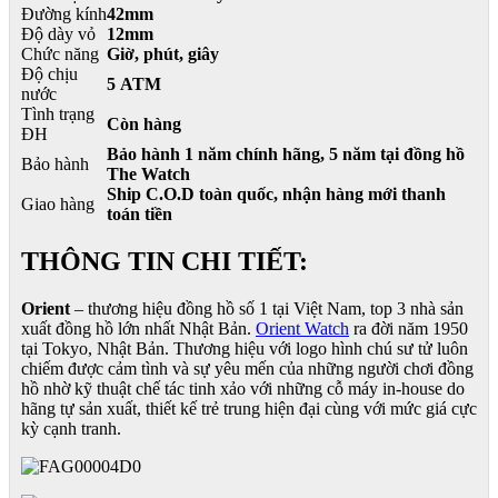
Đường kính
42mm
Độ dày vỏ
12mm
Chức năng
Giờ, phút, giây
Độ chịu
5 ATM
nước
Tình trạng
Còn hàng
ĐH
Bảo hành 1 năm chính hãng, 5 năm tại đồng hồ
Bảo hành
The Watch
Ship C.O.D toàn quốc, nhận hàng mới thanh
Giao hàng
toán tiền
THÔNG TIN CHI TIẾT:
Orient
– thương hiệu đồng hồ số 1 tại Việt Nam, top 3 nhà sản
xuất đồng hồ lớn nhất Nhật Bản.
Orient Watch
ra đời năm 1950
tại Tokyo, Nhật Bản. Thương hiệu với logo hình chú sư tử luôn
chiếm được cảm tình và sự yêu mến của những người chơi đồng
hồ nhờ kỹ thuật chế tác tinh xảo với những cỗ máy in-house do
hãng tự sản xuất, thiết kế trẻ trung hiện đại cùng với mức giá cực
kỳ cạnh tranh.