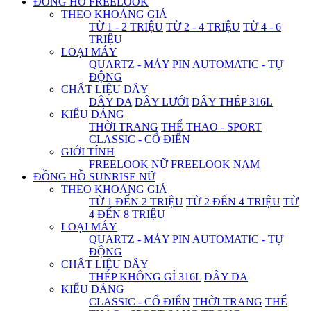
ĐỒNG HỒ FREELOOK
THEO KHOẢNG GIÁ
TỪ 1 - 2 TRIỆU
TỪ 2 - 4 TRIỆU
TỪ 4 - 6
TRIỆU
LOẠI MÁY
QUARTZ - MÁY PIN
AUTOMATIC - TỰ
ĐỘNG
CHẤT LIỆU DÂY
DÂY DA
DÂY LƯỚI
DÂY THÉP 316L
KIỂU DÁNG
THỜI TRANG
THỂ THAO - SPORT
CLASSIC - CỔ ĐIỂN
GIỚI TÍNH
FREELOOK NỮ
FREELOOK NAM
ĐỒNG HỒ SUNRISE NỮ
THEO KHOẢNG GIÁ
TỪ 1 ĐẾN 2 TRIỆU
TỪ 2 ĐẾN 4 TRIỆU
TỪ
4 ĐẾN 8 TRIỆU
LOẠI MÁY
QUARTZ - MÁY PIN
AUTOMATIC - TỰ
ĐỘNG
CHẤT LIỆU DÂY
THÉP KHÔNG GỈ 316L
DÂY DA
KIỂU DÁNG
CLASSIC - CỔ ĐIỂN
THỜI TRANG
THỂ