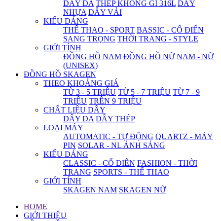
DÂY DA
THÉP KHÔNG GỈ 316L
DÂY
NHỰA
DÂY VẢI
KIỂU DÁNG
THỂ THAO - SPORT
BASSIC - CỔ ĐIỂN
SANG TRỌNG
THỜI TRANG - STYLE
GIỚI TÍNH
ĐỒNG HỒ NAM
ĐỒNG HỒ NỮ
NAM - NỮ
(UNISEX)
ĐỒNG HỒ SKAGEN
THEO KHOẢNG GIÁ
TỪ 3 - 5 TRIỆU
TỪ 5 - 7 TRIỆU
TỪ 7 - 9
TRIỆU
TRÊN 9 TRIỆU
CHẤT LIỆU DÂY
DÂY DA
DÂY THÉP
LOẠI MÁY
AUTOMATIC - TỰ ĐỘNG
QUARTZ - MÁY
PIN
SOLAR - NL ÁNH SÁNG
KIỂU DÁNG
CLASSIC - CỔ ĐIỂN
FASHION - THỜI
TRANG
SPORTS - THỂ THAO
GIỚI TÍNH
SKAGEN NAM
SKAGEN NỮ
HOME
GIỚI THIỆU