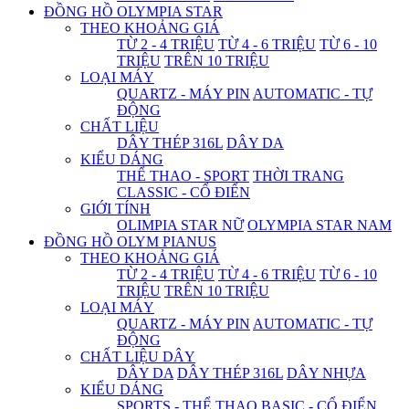
ĐỒNG HỒ OLYMPIA STAR
THEO KHOẢNG GIÁ
TỪ 2 - 4 TRIỆU
TỪ 4 - 6 TRIỆU
TỪ 6 - 10
TRIỆU
TRÊN 10 TRIỆU
LOẠI MÁY
QUARTZ - MÁY PIN
AUTOMATIC - TỰ
ĐỘNG
CHẤT LIỆU
DÂY THÉP 316L
DÂY DA
KIỂU DÁNG
THỂ THAO - SPORT
THỜI TRANG
CLASSIC - CỔ ĐIỂN
GIỚI TÍNH
OLIMPIA STAR NỮ
OLYMPIA STAR NAM
ĐỒNG HỒ OLYM PIANUS
THEO KHOẢNG GIÁ
TỪ 2 - 4 TRIỆU
TỪ 4 - 6 TRIỆU
TỪ 6 - 10
TRIỆU
TRÊN 10 TRIỆU
LOẠI MÁY
QUARTZ - MÁY PIN
AUTOMATIC - TỰ
ĐỘNG
CHẤT LIỆU DÂY
DÂY DA
DÂY THÉP 316L
DÂY NHỰA
KIỂU DÁNG
SPORTS - THỂ THAO
BASIC - CỔ ĐIỂN