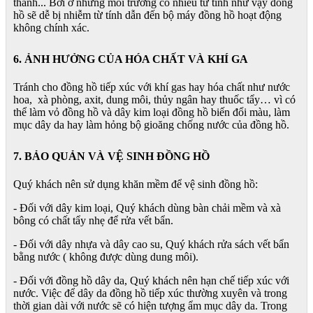
thanh... Bởi ở những môi trường có nhiều từ tính như vậy đồng
hồ sẽ dễ bị nhiễm từ tính dẫn đến bộ máy đồng hồ hoạt động
không chính xác.
6. ẢNH HƯỞNG CỦA HÓA CHẤT VÀ KHÍ GA
Tránh cho đồng hồ tiếp xúc với khí gas hay hóa chất như nước
hoa, xà phòng, axit, dung môi, thủy ngân hay thuốc tẩy… vì có
thể làm vỏ đồng hồ và dây kim loại đồng hồ biến đổi màu, làm
mục dây da hay làm hỏng bộ gioăng chống nước của đồng hồ.
7. BẢO QUẢN VÀ VỆ SINH ĐỒNG HỒ
Quý khách nên sử dụng khăn mềm để vệ sinh đồng hồ:
- Đối với dây kim loại, Quý khách dùng bàn chải mềm và xà
bông có chất tẩy nhẹ để rửa vết bẩn.
- Đối với dây nhựa và dây cao su, Quý khách rửa sách vết bẩn
bằng nước ( không được dùng dung môi).
- Đối với đồng hồ dây da, Quý khách nên hạn chế tiếp xúc với
nước. Việc để dây da đồng hồ tiếp xúc thường xuyên và trong
thời gian dài với nước sẽ có hiện tượng ẩm mục dây da. Trong