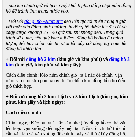
- Sau khi chỉnh giờ và lịch, Quý khách phải đóng chặt núm đồng
hồ để tránh tình trạng nước vào.
- Đối với
đồng hồ Automatic
đeo liên tục tối thiểu trong 8 giờ
với mức vận động bình thường thì đồng hồ được lên đủ cót và
chạy được khoảng 35 - 40 giờ sau khi không đeo. Trong quá
trình sử dụng, nếu quý khách ít đeo, đồng hồ không đủ năng
lượng để chạy chính xác thì phải lên dây cót bằng tay hoặc lắc
đồng hồ nhiều lần.
+ Đối với
đồng hồ 2 kim
(kim giờ và kim phút) và
đồng hồ 3
kim
(kim giờ, kim phút và kim giây):
Cách điều chỉnh: Kéo núm chỉnh giờ ra 1 nấc để chỉnh, vặn
núm sao cho kim phút xoay thuận chiều kim đồng hồ cho đến
giờ thích hợp.
+ Đối với đồng hồ 2 kim 1 lịch và 3 kim 1 lịch (kim giờ, kim
phút, kim giây và lịch ngày):
Cách điều chỉnh:
Chỉnh ngày: Kéo nút ra 1 nấc vặn nhẹ (tùy đồng hồ có thể vặn
lên hoặc vặn xuống) đến ngày hiện tại. Nếu có lịch thứ thì chỉ
cần vặn lên và vặn xuống để chỉnh ngày và thứ (Tùy đồng hồ,