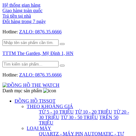
Hệ thống gian hàng
Giao hàng toàn quốc
Trả tiền tại nhà
Đổi hàng trong 7 ngày
Hotline:
ZALO: 0876.35.6666
TTTM The Garden, Mỹ Đình 1, HN
Hotline:
ZALO: 0876.35.6666
Danh mục sản phẩm
ĐỒNG HỒ TISSOT
THEO KHOẢNG GIÁ
TỪ 5 - 10 TRIỆU
TỪ 10 - 20 TRIỆU
TỪ 20 -
30 TRIỆU
TỪ 30 - 50 TRIỆU
TRÊN 50
TRIỆU
LOẠI MÁY
QUARTZ - MÁY PIN
AUTOMATIC - TỰ