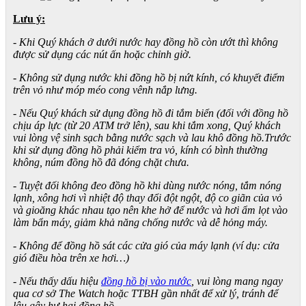
Lưu ý:
- Khi Quý khách ở dưới nước hay đồng hồ còn ướt thì không
được sử dụng các nút ấn hoặc chỉnh giờ.
- Không sử dụng nước khi đồng hồ bị nứt kính, có khuyết điểm
trên vỏ như móp méo cong vênh nắp lưng.
- Nếu Quý khách sử dụng đồng hồ đi tắm biển (đối với đồng hồ
chịu áp lực (từ 20 ATM trở lên), sau khi tắm xong, Quý khách
vui lòng vệ sinh sạch bằng nước sạch và lau khô đồng hồ.Trước
khi sử dụng đồng hồ phải kiểm tra vỏ, kính có bình thường
không, núm đồng hồ đã đóng chặt chưa.
- Tuyệt đối không đeo đồng hồ khi dùng nước nóng, tắm nóng
lạnh, xông hơi vì nhiệt độ thay đổi đột ngột, độ co giãn của vỏ
và gioăng khác nhau tạo nên khe hở để nước và hơi ẩm lọt vào
làm bẩn máy, giảm khả năng chống nước và dễ hỏng máy.
- Không để đồng hồ sát các cửa gió của máy lạnh (ví dụ: cửa
gió điều hòa trên xe hơi…)
- Nếu thấy dấu hiệu
đồng hồ bị vào nước
, vui lòng mang ngay
qua cơ sở The Watch hoặc TTBH gần nhất để xử lý, tránh để
lâu gây hư hại đồng hồ.