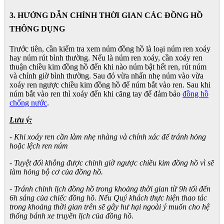
3. HƯỚNG DẪN CHỈNH THỜI GIAN CÁC ĐỒNG HỒ
THÔNG DỤNG
Trước tiên, cần kiểm tra xem núm đồng hồ là loại núm ren xoáy
hay núm rút bình thường. Nếu là núm ren xoáy, cần xoáy ren
thuận chiều kim đồng hồ đến khi nào núm bật hết ren, rút núm
và chỉnh giờ bình thường. Sau đó vừa nhấn nhẹ núm vào vừa
xoáy ren ngược chiều kim đồng hồ để núm bắt vào ren. Sau khi
núm bắt vào ren thì xoáy đến khi căng tay để đảm bảo
đồng hồ
chống nước
.
Lưu ý:
- Khi xoáy ren cần làm nhẹ nhàng và chính xác để tránh hỏng
hoặc lệch ren núm
- Tuyệt đối không được chỉnh giờ ngược chiều kim đồng hồ vì sẽ
làm hỏng bộ cơ của đồng hồ.
- Tránh chỉnh lịch đồng hồ trong khoảng thời gian từ 9h tối đến
6h sáng của chiếc đồng hồ. Nếu Quý khách thực hiện thao tác
trong khoảng thời gian trên sẽ gây hư hại ngoài ý muốn cho hệ
thống bánh xe truyền lịch của đồng hồ.