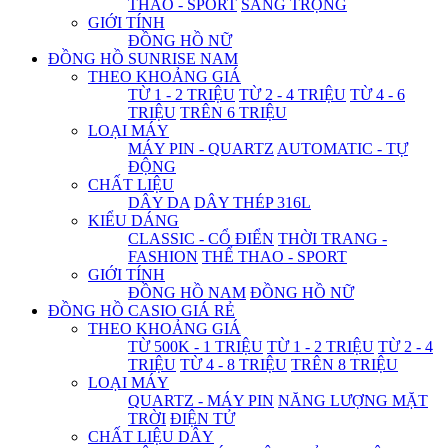
THAO - SPORT
SANG TRỌNG
GIỚI TÍNH
ĐỒNG HỒ NỮ
ĐỒNG HỒ SUNRISE NAM
THEO KHOẢNG GIÁ
TỪ 1 - 2 TRIỆU
TỪ 2 - 4 TRIỆU
TỪ 4 - 6
TRIỆU
TRÊN 6 TRIỆU
LOẠI MÁY
MÁY PIN - QUARTZ
AUTOMATIC - TỰ
ĐỘNG
CHẤT LIỆU
DÂY DA
DÂY THÉP 316L
KIỂU DÁNG
CLASSIC - CỔ ĐIỂN
THỜI TRANG -
FASHION
THỂ THAO - SPORT
GIỚI TÍNH
ĐỒNG HỒ NAM
ĐỒNG HỒ NỮ
ĐỒNG HỒ CASIO GIÁ RẺ
THEO KHOẢNG GIÁ
TỪ 500K - 1 TRIỆU
TỪ 1 - 2 TRIỆU
TỪ 2 - 4
TRIỆU
TỪ 4 - 8 TRIỆU
TRÊN 8 TRIỆU
LOẠI MÁY
QUARTZ - MÁY PIN
NĂNG LƯỢNG MẶT
TRỜI
ĐIỆN TỬ
CHẤT LIỆU DÂY