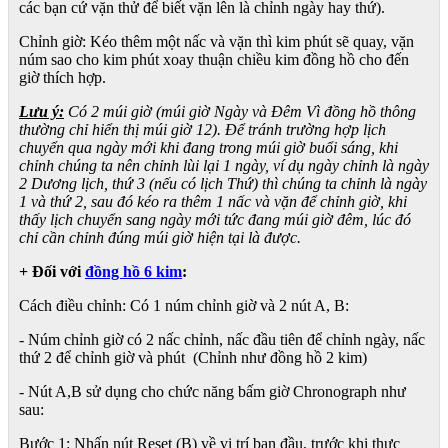
các bạn cứ vặn thử để biết vặn lên là chỉnh ngày hay thứ).
Chỉnh giờ: Kéo thêm một nấc và vặn thì kim phút sẽ quay, vặn
núm sao cho kim phút xoay thuận chiều kim đồng hồ cho đến
giờ thích hợp.
Lưu ý:
Có 2 múi giờ (múi giờ Ngày và Đêm Vì đồng hồ thông
thường chỉ hiển thị múi giờ 12). Để tránh trường hợp lịch
chuyển qua ngày mới khi đang trong múi giờ buổi sáng, khi
chỉnh chúng ta nên chỉnh lùi lại 1 ngày, ví dụ ngày chỉnh là ngày
2 Dương lịch, thứ 3 (nếu có lịch Thứ) thì chúng ta chỉnh là ngày
1 và thứ 2, sau đó kéo ra thêm 1 nấc và vặn để chỉnh giờ, khi
thấy lịch chuyển sang ngày mới tức đang múi giờ đêm, lúc đó
chỉ cần chỉnh đúng múi giờ hiện tại là được.
+ Đối với
đồng hồ 6 kim
:
Cách điều chỉnh: Có 1 núm chỉnh giờ và 2 nút A, B:
- Núm chỉnh giờ có 2 nấc chỉnh, nấc đầu tiên để chỉnh ngày, nấc
thứ 2 để chỉnh giờ và phút (Chỉnh như đồng hồ 2 kim)
- Nút A,B sử dụng cho chức năng bấm giờ Chronograph như
sau:
Bước 1: Nhấn nút Reset (B) về vị trí ban đầu, trước khi thực