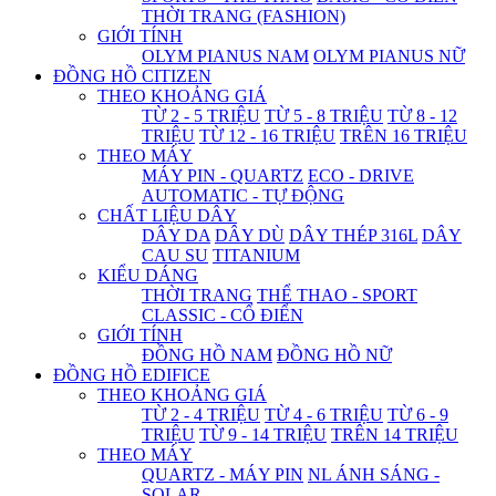
THỜI TRANG (FASHION)
GIỚI TÍNH
OLYM PIANUS NAM
OLYM PIANUS NỮ
ĐỒNG HỒ CITIZEN
THEO KHOẢNG GIÁ
TỪ 2 - 5 TRIỆU
TỪ 5 - 8 TRIỆU
TỪ 8 - 12
TRIỆU
TỪ 12 - 16 TRIỆU
TRÊN 16 TRIỆU
THEO MÁY
MÁY PIN - QUARTZ
ECO - DRIVE
AUTOMATIC - TỰ ĐỘNG
CHẤT LIỆU DÂY
DÂY DA
DÂY DÙ
DÂY THÉP 316L
DÂY
CAU SU
TITANIUM
KIỂU DÁNG
THỜI TRANG
THỂ THAO - SPORT
CLASSIC - CỔ ĐIỂN
GIỚI TÍNH
ĐỒNG HỒ NAM
ĐỒNG HỒ NỮ
ĐỒNG HỒ EDIFICE
THEO KHOẢNG GIÁ
TỪ 2 - 4 TRIỆU
TỪ 4 - 6 TRIỆU
TỪ 6 - 9
TRIỆU
TỪ 9 - 14 TRIỆU
TRÊN 14 TRIỆU
THEO MÁY
QUARTZ - MÁY PIN
NL ÁNH SÁNG -
SOLAR