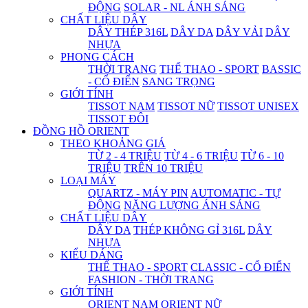
ĐỘNG
SOLAR - NL ÁNH SÁNG
CHẤT LIỆU DÂY
DÂY THÉP 316L
DÂY DA
DÂY VẢI
DÂY
NHỰA
PHONG CÁCH
THỜI TRANG
THỂ THAO - SPORT
BASSIC
- CỔ ĐIỂN
SANG TRỌNG
GIỚI TÍNH
TISSOT NAM
TISSOT NỮ
TISSOT UNISEX
TISSOT ĐÔI
ĐỒNG HỒ ORIENT
THEO KHOẢNG GIÁ
TỪ 2 - 4 TRIỆU
TỪ 4 - 6 TRIỆU
TỪ 6 - 10
TRIỆU
TRÊN 10 TRIỆU
LOẠI MÁY
QUARTZ - MÁY PIN
AUTOMATIC - TỰ
ĐỘNG
NĂNG LƯỢNG ÁNH SÁNG
CHẤT LIỆU DÂY
DÂY DA
THÉP KHÔNG GỈ 316L
DÂY
NHỰA
KIỂU DÁNG
THỂ THAO - SPORT
CLASSIC - CỔ ĐIỂN
FASHION - THỜI TRANG
GIỚI TÍNH
ORIENT NAM
ORIENT NỮ