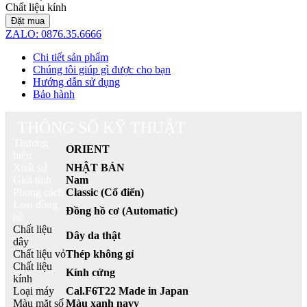
Chất liệu kính
Đặt mua
ZALO: 0876.35.6666
Chi tiết sản phẩm
Chúng tôi giúp gì được cho bạn
Hướng dẫn sử dụng
Bảo hành
THÔNG SỐ KỸ THUẬT
Thương
ORIENT
hiệu
Xuất sứ
NHẬT BẢN
Giới tính
Nam
Phong cách
Classic (Cổ điển)
Loại đồng
Đồng hồ cơ (Automatic)
hồ
Chất liệu
Dây da thật
dây
Chất liệu vỏ
Thép không gỉ
Chất liệu
Kính cứng
kính
Loại máy
Cal.F6T22 Made in Japan
Màu mặt số
Màu xanh navy