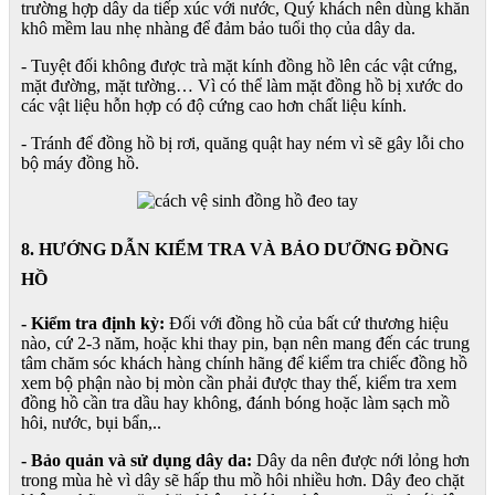
trường hợp dây da tiếp xúc với nước, Quý khách nên dùng khăn
khô mềm lau nhẹ nhàng để đảm bảo tuổi thọ của dây da.
- Tuyệt đối không được trà mặt kính đồng hồ lên các vật cứng,
mặt đường, mặt tường… Vì có thể làm mặt đồng hồ bị xước do
các vật liệu hỗn hợp có độ cứng cao hơn chất liệu kính.
- Tránh để đồng hồ bị rơi, quăng quật hay ném vì sẽ gây lỗi cho
bộ máy đồng hồ.
8. HƯỚNG DẪN KIỂM TRA VÀ BẢO DƯỠNG ĐỒNG
HỒ
- Kiểm tra định kỳ:
Đối với đồng hồ của bất cứ thương hiệu
nào, cứ 2-3 năm, hoặc khi thay pin, bạn nên mang đến các trung
tâm chăm sóc khách hàng chính hãng để kiểm tra chiếc đồng hồ
xem bộ phận nào bị mòn cần phải được thay thế, kiểm tra xem
đồng hồ cần tra dầu hay không, đánh bóng hoặc làm sạch mồ
hôi, nước, bụi bẩn,..
- Bảo quản và sử dụng dây da:
Dây da nên được nới lỏng hơn
trong mùa hè vì dây sẽ hấp thu mồ hôi nhiều hơn. Dây đeo chặt