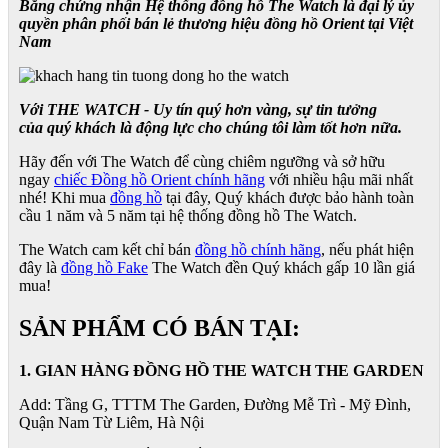
Bằng chứng nhận Hệ thống đồng hồ The Watch là đại lý ủy
quyền phân phối bán lẻ thương hiệu đồng hồ Orient tại Việt
Nam
Với THE WATCH - Uy tín quý hơn vàng, sự tin tưởng
của quý khách là động lực cho chúng tôi làm tốt hơn nữa.
Hãy đến với The Watch để cùng chiêm ngưỡng và sở hữu
ngay
chiếc Đồng hồ Orient chính hãng
với nhiều hậu mãi nhất
nhé! Khi mua
đồng hồ
tại đây, Quý khách được bảo hành toàn
cầu 1 năm và 5 năm tại hệ thống đồng hồ The Watch.
The Watch cam kết chỉ bán
đồng hồ chính hãng
, nếu phát hiện
đây là
đồng hồ Fake
The Watch đền Quý khách gấp 10 lần giá
mua!
SẢN PHẨM CÓ BÁN TẠI:
1. GIAN HÀNG ĐỒNG HỒ THE WATCH THE GARDEN
Add: Tầng G, TTTM The Garden, Đường Mễ Trì - Mỹ Đình,
Quận Nam Từ Liêm, Hà Nội