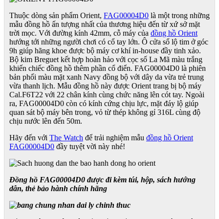
Thuộc dòng sản phẩm Orient,
FAG00004D0
là một trong những
mẫu đồng hồ ấn tượng nhất của thương hiệu đến từ xứ sở mặt
trời mọc. Với đường kính 42mm, cỗ máy của
đồng hồ Orient
hướng tới những người chơi có cổ tay lớn. Ô cửa sổ lộ tim ở góc
9h giúp hãng khoe được bộ máy cơ khí in-house đầy tinh xảo.
Bộ kim Breguet kết hợp hoàn hảo với cọc số La Mã màu trắng
khiến chiếc đồng hồ thêm phần cổ điển. FAG00004D0 là phiên
bản phối màu mặt xanh Navy đồng bộ với dây da vừa trẻ trung
vừa thanh lịch. Mẫu đồng hồ này được Orient trang bị bộ máy
Cal.F6T22 với 22 chân kính cùng chức năng lên cót tay. Ngoài
ra, FAG00004D0
còn có kính cứng chịu lực, mặt đáy lộ giúp
quan sát bộ máy bên trong, vỏ từ thép không gỉ 316L cùng độ
chịu nước lên đến 50m.
Hãy đến với
The Watch
để trải nghiệm mẫu
đồng hồ Orient
FAG00004D0
đầy tuyệt vời này nhé!
Đồng hồ FAG00004D0 được đi kèm túi, hộp, sách hướng
dẫn, thẻ bảo hành chính hãng