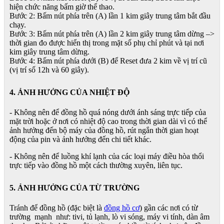
hiện chức năng bấm giờ thể thao.
Bước 2: Bấm nút phía trên (A) lần 1 kim giây trung tâm bắt đầu
chạy.
Bước 3: Bấm nút phía trên (A) lần 2 kim giây trung tâm dừng –>
thời gian đo được hiển thị trong mặt số phụ chỉ phút và tại nơi
kim giây trung tâm dừng.
Bước 4: Bấm nút phía dưới (B) để Reset đưa 2 kim về vị trí cũ
(vị trí số 12h và 60 giây).
4. ẢNH HƯỞNG CỦA NHIỆT ĐỘ
- Không nên để đồng hồ quá nóng dưới ánh sáng trực tiếp của
mặt trời hoặc ở nơi có nhiệt độ cao trong thời gian dài vì có thể
ảnh hưởng đến bộ máy của đồng hồ, rút ngắn thời gian hoạt
động của pin và ảnh hưởng đến chi tiết khác.
- Không nên để luồng khí lạnh của các loại máy điều hòa thổi
trực tiếp vào đồng hồ một cách thường xuyên, liên tục.
5. ẢNH HƯỞNG CỦA TỪ TRƯỜNG
Tránh để đồng hồ (đặc biệt là
đồng hồ cơ
) gần các nơi có từ
trường mạnh như: tivi, tủ lạnh, lò vi sóng, máy vi tính, dàn âm