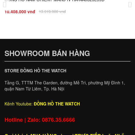
Đ
10.408.000 vnđ
13.010.000 vnđ
8.
SHOWROOM BÁN HÀNG
STORE ĐỒNG HỒ THE WATCH
Tầng G, TTTM The Garden, đường Mễ Trì, phường Mỹ Đình 1,
quận Nam Từ Liêm, Tp. Hà Nội
Kênh Youtube:
ĐỒNG HỒ THE WATCH
Hotline | Zalo: 0876.35.6666