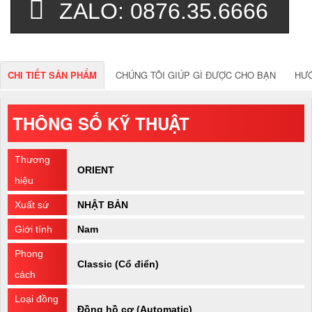
ZALO: 0876.35.6666
CHI TIẾT SẢN PHẨM
CHÚNG TÔI GIÚP GÌ ĐƯỢC CHO BẠN
HƯ
THÔNG SỐ KỸ THUẬT
Thương
ORIENT
hiệu
Xuất sứ
NHẬT BẢN
Giới tính
Nam
Phong
Classic (Cổ điển)
cách
Loại đồng
Đồng hồ cơ (Automatic)