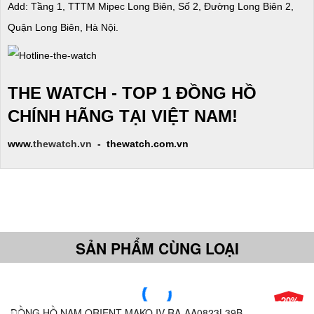
Add: Tầng 1, TTTM Mipec Long Biên, Số 2, Đường Long Biên 2,
Quận Long Biên, Hà Nội.
THE WATCH - TOP 1 ĐỒNG HỒ
CHÍNH HÃNG TẠI VIỆT NAM!
www.
thewatch.vn
- thewatch.com.vn
SẢN PHẨM CÙNG LOẠI
-20%
ĐỒNG HỒ NAM ORIENT MAKO IV RA-AA0823L39B
Giá