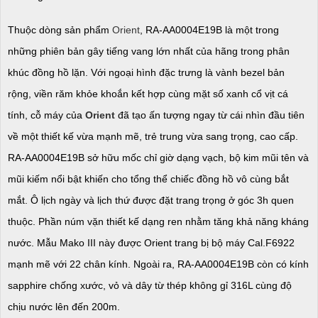
Thuộc dòng sản phẩm
Orient
, RA-AA0004E19B là một trong
những phiên bản gây tiếng vang lớn nhất của hãng trong phân
khúc đồng hồ lặn. Với ngoại hình đặc trưng là vành bezel bản
rộng, viền răm khỏe khoắn kết hợp cùng mặt số xanh cổ vịt cá
tính, cỗ máy của
Orient
đã tạo ấn tượng ngay từ cái nhìn đầu tiên
về một thiết kế vừa mạnh mẽ, trẻ trung vừa sang trọng, cao cấp.
RA-AA0004E19B sở hữu mốc chỉ giờ dạng vạch, bộ kim mũi tên và
mũi kiếm nổi bật khiến cho tổng thể chiếc đồng hồ vô cùng bắt
mắt. Ô lịch ngày và lịch thứ được đặt trang trọng ở góc 3h quen
thuộc. Phần núm vặn thiết kế dạng ren nhằm tăng khả năng kháng
nước. Mẫu Mako III này được Orient trang bị bộ máy Cal.F6922
mạnh mẽ với 22 chân kính. Ngoài ra, RA-AA0004E19B còn có kính
sapphire chống xước, vỏ và dây từ thép không gỉ 316L cùng độ
chịu nước lên đến 200m.