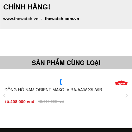
CHÍNH HÃNG!
www.
thewatch.vn
- thewatch.com.vn
SẢN PHẨM CÙNG LOẠI
-20%
ĐỒNG HỒ NAM ORIENT MAKO IV RA-AA0823L39B
Giá
Đ
10.408.000 vnđ
13.010.000 vnđ
8.