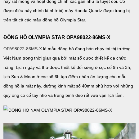
này rất mỏng và hoạt động chính xác gần như là tuyệt đối. Có
được điều này chính là nhờ bộ máy Ronda Quartz được trang bị
trên tất cả các mẫu đồng hồ Olympia Star.
ĐỒNG HỒ OLYMPIA STAR OPA98022-86MS-X
OPA98022-86MS-X
là mẫu đồng hồ đang bán chạy tại thị trường
Việt Nam trong thời gian qua bởi mặt số được thiết kế đa chức
năng, Lịch ngày và thứ được thiết kế đối sứng ở cọc số 9h và 3h,
lịch Sun & Moon ở cọc số 6h tạo điểm nhấn ấn tượng cho mẫu
đồng hồ lạ mắt này. đường kính mặt số 40mm phù hợp với những
quý ông có cổ tay nhỏ và trung bình đeo rất vừa vặn lịch lẵm.