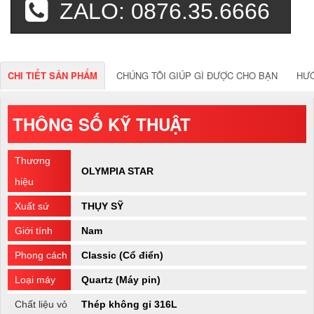
ZALO: 0876.35.6666
CHI TIẾT SẢN PHẨM
CHÚNG TÔI GIÚP GÌ ĐƯỢC CHO BẠN
HƯ
THÔNG SỐ KỸ THUẬT
Thương
OLYMPIA STAR
hiệu
Xuất sứ
THỤY SỸ
Giới tính
Nam
Phong cách
Classic (Cổ điển)
Loại máy
Quartz (Máy pin)
Chất liệu vỏ
Thép không gỉ 316L