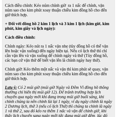
Cách điều chỉnh: Kéo núm chỉnh giờ ra 1 nấc để chỉnh, vặn
núm sao cho kim phút xoay thuận chiều kim đồng hồ cho đến
giờ thích hợp.
+ Đối với đồng hồ 2 kim 1 lịch và 3 kim 1 lịch (kim giờ, kim
phút, kim giây và lịch ngày):
Cách điều chỉnh:
Chỉnh ngày: Kéo nút ra 1 nấc vặn nhẹ (tùy đồng hồ có thể vặn
lên hoặc vặn xuống) đến ngày hiện tại. Nếu có lịch thứ thì chỉ
cần vặn lên và vặn xuống để chỉnh ngày và thứ (Tùy đồng hồ,
các bạn cứ vặn thử để biết vặn lên là chỉnh ngày hay thứ).
Chỉnh giờ: Kéo thêm một nấc và vặn thì kim phút sẽ quay, vặn
núm sao cho kim phút xoay thuận chiều kim đồng hồ cho đến
giờ thích hợp.
Lưu ý:
Có 2 múi giờ (múi giờ Ngày và Đêm Vì đồng hồ thông
thường chỉ hiển thị múi giờ 12). Để tránh trường hợp lịch
chuyển qua ngày mới khi đang trong múi giờ buổi sáng, khi
chỉnh chúng ta nên chỉnh lùi lại 1 ngày, ví dụ ngày chỉnh là ngày
2 Dương lịch, thứ 3 (nếu có lịch Thứ) thì chúng ta chỉnh là ngày
1 và thứ 2, sau đó kéo ra thêm 1 nấc và vặn để chỉnh giờ, khi
thấy lịch chuyển sang ngày mới tức đang múi giờ đêm, lúc đó