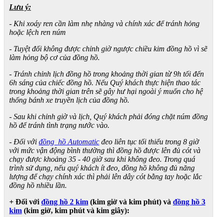
Lưu ý:
- Khi xoáy ren cần làm nhẹ nhàng và chính xác để tránh hỏng
hoặc lệch ren núm
- Tuyệt đối không được chỉnh giờ ngược chiều kim đồng hồ vì sẽ
làm hỏng bộ cơ của đồng hồ.
- Tránh chỉnh lịch đồng hồ trong khoảng thời gian từ 9h tối đến
6h sáng của chiếc đồng hồ. Nếu Quý khách thực hiện thao tác
trong khoảng thời gian trên sẽ gây hư hại ngoài ý muốn cho hệ
thống bánh xe truyền lịch của đồng hồ.
- Sau khi chỉnh giờ và lịch, Quý khách phải đóng chặt núm đồng
hồ để tránh tình trạng nước vào.
- Đối với
đồng hồ Automatic
đeo liên tục tối thiểu trong 8 giờ
với mức vận động bình thường thì đồng hồ được lên đủ cót và
chạy được khoảng 35 - 40 giờ sau khi không đeo. Trong quá
trình sử dụng, nếu quý khách ít đeo, đồng hồ không đủ năng
lượng để chạy chính xác thì phải lên dây cót bằng tay hoặc lắc
đồng hồ nhiều lần.
+ Đối với
đồng hồ 2 kim
(kim giờ và kim phút) và
đồng hồ 3
kim
(kim giờ, kim phút và kim giây):