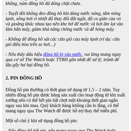
không, núm đồng hồ đã đóng chặt chưa.
- Tuyệt đối không đeo đồng hồ khi dùng nước nóng, tắm nóng
lạnh, xông hơi vì nhiệt độ thay đổi đột ngột, độ co giãn của vỏ
và gioăng khác nhau tạo nên khe hở để nước và hơi ẩm lọt vào
làm bẩn máy, giảm khả năng chống nước và dễ hỏng máy.
- Không để đồng hồ sát các cửa gió của máy lạnh (ví dụ: cửa
gió điều hòa trên xe hơi…)
- Nếu thấy dấu hiệu
đồng hồ bị vào nước
, vui lòng mang ngay
qua cơ sở The Watch hoặc TTBH gần nhất để xử lý, tránh để
lâu gây hư hại đồng hồ.
2. PIN ĐỒNG HỒ
Đồng hồ pin thường có thời gian sử dụng từ 1,5 – 2 năm. Tuy
nhiên đồng hồ pin được hãng sản xuất cho hoạt động từ khi xuất
xưởng nên có thể hết pin bất chợt một khoảng thời gian ngắn
ngay sau khi mua. Quý khách hàng không cần lo lắng, có thể
mang ngay qua The Watch để được hỗ trợ thay thế miễn phí.
Một số chú ý khi sử dụng đồng hồ pin:
- Nếu đồng hồ hết pin, nên mang ngay qua The Watch hoặc