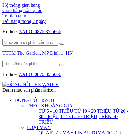
Hệ thống gian hàng
Giao hàng toàn quốc
Trả tiền tại nhà
Đổi hàng trong 7 ngày
Hotline:
ZALO: 0876.35.6666
TTTM The Garden, Mỹ Đình 1, HN
Hotline:
ZALO: 0876.35.6666
Danh mục sản phẩm
ĐỒNG HỒ TISSOT
THEO KHOẢNG GIÁ
TỪ 5 - 10 TRIỆU
TỪ 10 - 20 TRIỆU
TỪ 20 -
30 TRIỆU
TỪ 30 - 50 TRIỆU
TRÊN 50
TRIỆU
LOẠI MÁY
QUARTZ - MÁY PIN
AUTOMATIC - TỰ