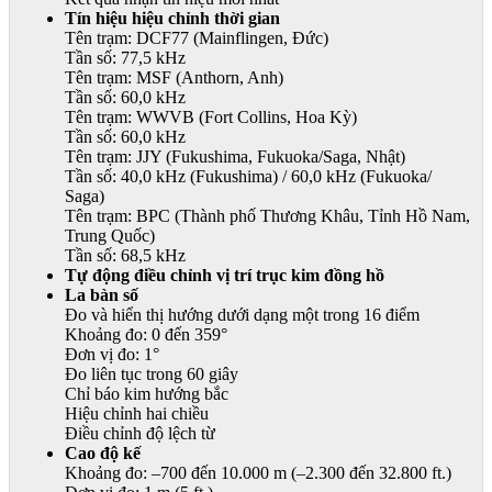
Tín hiệu hiệu chỉnh thời gian
Tên trạm: DCF77 (Mainflingen, Đức)
Tần số: 77,5 kHz
Tên trạm: MSF (Anthorn, Anh)
Tần số: 60,0 kHz
Tên trạm: WWVB (Fort Collins, Hoa Kỳ)
Tần số: 60,0 kHz
Tên trạm: JJY (Fukushima, Fukuoka/Saga, Nhật)
Tần số: 40,0 kHz (Fukushima) / 60,0 kHz (Fukuoka/
Saga)
Tên trạm: BPC (Thành phố Thương Khâu, Tỉnh Hồ Nam,
Trung Quốc)
Tần số: 68,5 kHz
Tự động điều chỉnh vị trí trục kim đồng hồ
La bàn số
Đo và hiển thị hướng dưới dạng một trong 16 điểm
Khoảng đo: 0 đến 359°
Đơn vị đo: 1°
Đo liên tục trong 60 giây
Chỉ báo kim hướng bắc
Hiệu chỉnh hai chiều
Điều chỉnh độ lệch từ
Cao độ kế
Khoảng đo: –700 đến 10.000 m (–2.300 đến 32.800 ft.)