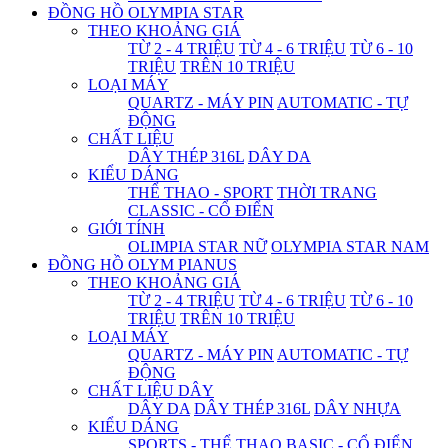
ĐỒNG HỒ OLYMPIA STAR
THEO KHOẢNG GIÁ
TỪ 2 - 4 TRIỆU
TỪ 4 - 6 TRIỆU
TỪ 6 - 10
TRIỆU
TRÊN 10 TRIỆU
LOẠI MÁY
QUARTZ - MÁY PIN
AUTOMATIC - TỰ
ĐỘNG
CHẤT LIỆU
DÂY THÉP 316L
DÂY DA
KIỂU DÁNG
THỂ THAO - SPORT
THỜI TRANG
CLASSIC - CỔ ĐIỂN
GIỚI TÍNH
OLIMPIA STAR NỮ
OLYMPIA STAR NAM
ĐỒNG HỒ OLYM PIANUS
THEO KHOẢNG GIÁ
TỪ 2 - 4 TRIỆU
TỪ 4 - 6 TRIỆU
TỪ 6 - 10
TRIỆU
TRÊN 10 TRIỆU
LOẠI MÁY
QUARTZ - MÁY PIN
AUTOMATIC - TỰ
ĐỘNG
CHẤT LIỆU DÂY
DÂY DA
DÂY THÉP 316L
DÂY NHỰA
KIỂU DÁNG
SPORTS - THỂ THAO
BASIC - CỔ ĐIỂN