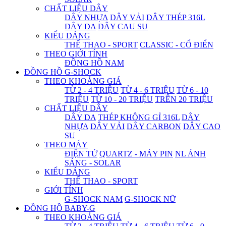
CHẤT LIỆU DÂY
DÂY NHỰA
DÂY VẢI
DÂY THÉP 316L
DÂY DA
DÂY CAU SU
KIỂU DÁNG
THỂ THAO - SPORT
CLASSIC - CỔ ĐIỂN
THEO GIỚI TÍNH
ĐỒNG HỒ NAM
ĐỒNG HỒ G-SHOCK
THEO KHOẢNG GIÁ
TỪ 2 - 4 TRIỆU
TỪ 4 - 6 TRIỆU
TỪ 6 - 10
TRIỆU
TỪ 10 - 20 TRIỆU
TRÊN 20 TRIỆU
CHẤT LIỆU DÂY
DÂY DA
THÉP KHÔNG GỈ 316L
DÂY
NHỰA
DÂY VẢI
DÂY CARBON
DÂY CAO
SU
THEO MÁY
ĐIỆN TỬ
QUARTZ - MÁY PIN
NL ÁNH
SÁNG - SOLAR
KIỂU DÁNG
THỂ THAO - SPORT
GIỚI TÍNH
G-SHOCK NAM
G-SHOCK NỮ
ĐỒNG HỒ BABY-G
THEO KHOẢNG GIÁ