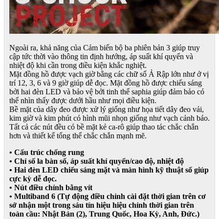
Ngoài ra, khả năng của Cảm biến bộ ba phiên bản 3 giúp truy
cập tức thời vào thông tin định hướng, áp suất khí quyển và
nhiệt độ khi cần trong điều kiện khắc nghiệt.
Mặt đồng hồ được vạch giờ bằng các chữ số Ả Rập lớn như ở vị
trí 12, 3, 6 và 9 giờ giúp dễ đọc. Mặt đồng hồ được chiếu sáng
bởi hai đèn LED và bảo vệ bởi tinh thể saphia giúp đảm bảo có
thể nhìn thấy được dưới hầu như mọi điều kiện.
Bề mặt của dây đeo được xử lý giống như họa tiết dây đeo vải,
kim giờ và kim phút có hình mũi nhọn giống như vạch cảnh báo.
Tất cả các nút đều có bề mặt kẻ ca-rô giúp thao tác chắc chắn
hơn và thiết kế tổng thể chắc chắn mạnh mẽ.
• Cấu trúc chống rung
• Chỉ số la bàn số, áp suất khí quyển/cao độ, nhiệt độ
• Hai đèn LED chiếu sáng mặt và màn hình kỹ thuật số giúp
cực kỳ dễ đọc.
• Nút điều chỉnh bằng vít
• Multiband 6 (Tự động điều chỉnh cài đặt thời gian trên cơ
sở nhận một trong sáu tín hiệu hiệu chỉnh thời gian trên
toàn cầu: Nhật Bản (2), Trung Quốc, Hoa Kỳ, Anh, Đức.)