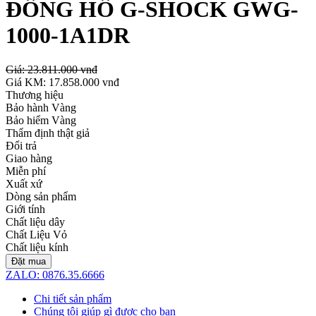
ĐỒNG HỒ G-SHOCK GWG-
1000-1A1DR
Giá:
23.811.000 vnđ
Giá KM:
17.858.000 vnđ
Thương hiệu
Bảo hành Vàng
Bảo hiểm Vàng
Thẩm định thật giả
Đổi trả
Giao hàng
Miễn phí
Xuất xứ
Dòng sản phẩm
Giới tính
Chất liệu dây
Chất Liệu Vỏ
Chất liệu kính
Đặt mua
ZALO: 0876.35.6666
Chi tiết sản phẩm
Chúng tôi giúp gì được cho bạn