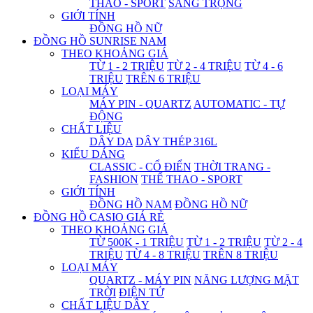
THAO - SPORT
SANG TRỌNG
GIỚI TÍNH
ĐỒNG HỒ NỮ
ĐỒNG HỒ SUNRISE NAM
THEO KHOẢNG GIÁ
TỪ 1 - 2 TRIỆU
TỪ 2 - 4 TRIỆU
TỪ 4 - 6
TRIỆU
TRÊN 6 TRIỆU
LOẠI MÁY
MÁY PIN - QUARTZ
AUTOMATIC - TỰ
ĐỘNG
CHẤT LIỆU
DÂY DA
DÂY THÉP 316L
KIỂU DÁNG
CLASSIC - CỔ ĐIỂN
THỜI TRANG -
FASHION
THỂ THAO - SPORT
GIỚI TÍNH
ĐỒNG HỒ NAM
ĐỒNG HỒ NỮ
ĐỒNG HỒ CASIO GIÁ RẺ
THEO KHOẢNG GIÁ
TỪ 500K - 1 TRIỆU
TỪ 1 - 2 TRIỆU
TỪ 2 - 4
TRIỆU
TỪ 4 - 8 TRIỆU
TRÊN 8 TRIỆU
LOẠI MÁY
QUARTZ - MÁY PIN
NĂNG LƯỢNG MẶT
TRỜI
ĐIỆN TỬ
CHẤT LIỆU DÂY