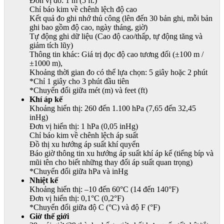
Đơn vị đo: 1 m (5 ft.)
Chỉ báo kim về chênh lệch độ cao
Kết quả đo ghi nhớ thủ công (lên đến 30 bản ghi, mỗi bản
ghi bao gồm độ cao, ngày tháng, giờ)
Tự động ghi dữ liệu (Cao độ cao/thấp, tự động tăng và
giảm tích lũy)
Thông tin khác: Giá trị đọc độ cao tương đối (±100 m /
±1000 m),
Khoảng thời gian đo có thể lựa chọn: 5 giây hoặc 2 phút
*Chỉ 1 giây cho 3 phút đầu tiên
*Chuyển đổi giữa mét (m) và feet (ft)
Khí áp kế
Khoảng hiển thị: 260 đến 1.100 hPa (7,65 đến 32,45
inHg)
Đơn vị hiển thị: 1 hPa (0,05 inHg)
Chỉ báo kim về chênh lệch áp suất
Đồ thị xu hướng áp suất khí quyển
Báo giờ thông tin xu hướng áp suất khí áp kế (tiếng bíp và
mũi tên cho biết những thay đổi áp suất quan trọng)
*Chuyển đổi giữa hPa và inHg
Nhiệt kế
Khoảng hiển thị: –10 đến 60°C (14 đến 140°F)
Đơn vị hiển thị: 0,1°C (0,2°F)
*Chuyển đổi giữa độ C (°C) và độ F (°F)
Giờ thế giới