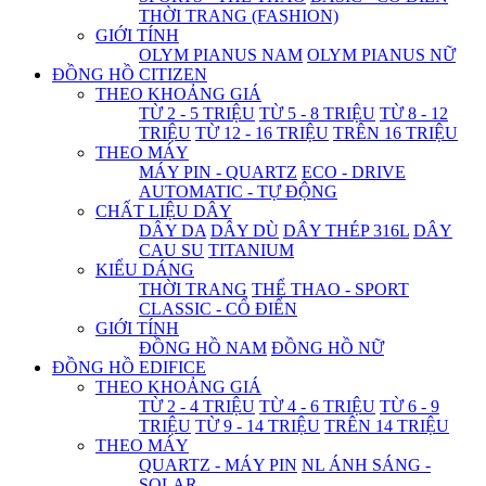
THỜI TRANG (FASHION)
GIỚI TÍNH
OLYM PIANUS NAM
OLYM PIANUS NỮ
ĐỒNG HỒ CITIZEN
THEO KHOẢNG GIÁ
TỪ 2 - 5 TRIỆU
TỪ 5 - 8 TRIỆU
TỪ 8 - 12
TRIỆU
TỪ 12 - 16 TRIỆU
TRÊN 16 TRIỆU
THEO MÁY
MÁY PIN - QUARTZ
ECO - DRIVE
AUTOMATIC - TỰ ĐỘNG
CHẤT LIỆU DÂY
DÂY DA
DÂY DÙ
DÂY THÉP 316L
DÂY
CAU SU
TITANIUM
KIỂU DÁNG
THỜI TRANG
THỂ THAO - SPORT
CLASSIC - CỔ ĐIỂN
GIỚI TÍNH
ĐỒNG HỒ NAM
ĐỒNG HỒ NỮ
ĐỒNG HỒ EDIFICE
THEO KHOẢNG GIÁ
TỪ 2 - 4 TRIỆU
TỪ 4 - 6 TRIỆU
TỪ 6 - 9
TRIỆU
TỪ 9 - 14 TRIỆU
TRÊN 14 TRIỆU
THEO MÁY
QUARTZ - MÁY PIN
NL ÁNH SÁNG -
SOLAR