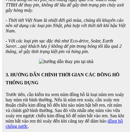
TTBH để thay pin, không để lâu dễ gây tình trạng pin chảy axit
gây hỏng máy.
- Thời tiết Việt Nam là nhiệt đới gió mùa, chúng tôi khuyến cáo
nên sử dụng các loại pin Nhật, phù hợp với thời tiết khí hậu Việt
Nam.
- Với các loại pin sạc đặc thù như Eco-drive, Solar, Earth
Saver…quý khách lưu ý không để pin trong bóng tối lâu quá 2
tháng, sẽ gây tình trạng kiệt pin và hỏng pin.
3. HƯỚNG DẪN CHỈNH THỜI GIAN CÁC ĐỒNG HỒ
THÔNG DỤNG
Trước tiên, cần kiểm tra xem núm đồng hồ là loại núm ren xoáy
hay núm rút bình thường. Nếu là núm ren xoáy, cần xoáy ren
thuận chiều kim đồng hồ đến khi nào núm bật hết ren, rút núm
và chỉnh giờ bình thường. Sau đó vừa nhấn nhẹ núm vào vừa
xoáy ren ngược chiều kim đồng hồ để núm bắt vào ren. Sau khi
núm bắt vào ren thì xoáy đến khi căng tay để đảm bảo
đồng hồ
chống nước
.