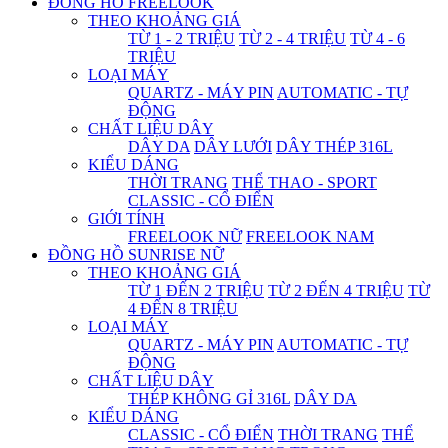
ĐỒNG HỒ FREELOOK
THEO KHOẢNG GIÁ
TỪ 1 - 2 TRIỆU
TỪ 2 - 4 TRIỆU
TỪ 4 - 6
TRIỆU
LOẠI MÁY
QUARTZ - MÁY PIN
AUTOMATIC - TỰ
ĐỘNG
CHẤT LIỆU DÂY
DÂY DA
DÂY LƯỚI
DÂY THÉP 316L
KIỂU DÁNG
THỜI TRANG
THỂ THAO - SPORT
CLASSIC - CỔ ĐIỂN
GIỚI TÍNH
FREELOOK NỮ
FREELOOK NAM
ĐỒNG HỒ SUNRISE NỮ
THEO KHOẢNG GIÁ
TỪ 1 ĐẾN 2 TRIỆU
TỪ 2 ĐẾN 4 TRIỆU
TỪ
4 ĐẾN 8 TRIỆU
LOẠI MÁY
QUARTZ - MÁY PIN
AUTOMATIC - TỰ
ĐỘNG
CHẤT LIỆU DÂY
THÉP KHÔNG GỈ 316L
DÂY DA
KIỂU DÁNG
CLASSIC - CỔ ĐIỂN
THỜI TRANG
THỂ