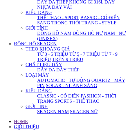
DÂY DA
THÉP KHÔNG GỈ 316L
DÂY
NHỰA
DÂY VẢI
KIỂU DÁNG
THỂ THAO - SPORT
BASSIC - CỔ ĐIỂN
SANG TRỌNG
THỜI TRANG - STYLE
GIỚI TÍNH
ĐỒNG HỒ NAM
ĐỒNG HỒ NỮ
NAM - NỮ
(UNISEX)
ĐỒNG HỒ SKAGEN
THEO KHOẢNG GIÁ
TỪ 3 - 5 TRIỆU
TỪ 5 - 7 TRIỆU
TỪ 7 - 9
TRIỆU
TRÊN 9 TRIỆU
CHẤT LIỆU DÂY
DÂY DA
DÂY THÉP
LOẠI MÁY
AUTOMATIC - TỰ ĐỘNG
QUARTZ - MÁY
PIN
SOLAR - NL ÁNH SÁNG
KIỂU DÁNG
CLASSIC - CỔ ĐIỂN
FASHION - THỜI
TRANG
SPORTS - THỂ THAO
GIỚI TÍNH
SKAGEN NAM
SKAGEN NỮ
HOME
GIỚI THIỆU