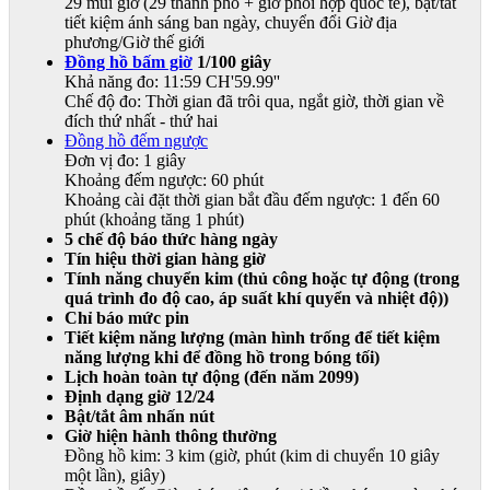
29 múi giờ (29 thành phố + giờ phối hợp quốc tế), bật/tắt
tiết kiệm ánh sáng ban ngày, chuyển đổi Giờ địa
phương/Giờ thế giới
Đồng hồ bấm giờ
1/100 giây
Khả năng đo: 11:59 CH'59.99''
Chế độ đo: Thời gian đã trôi qua, ngắt giờ, thời gian về
đích thứ nhất - thứ hai
Đồng hồ đếm ngược
Đơn vị đo: 1 giây
Khoảng đếm ngược: 60 phút
Khoảng cài đặt thời gian bắt đầu đếm ngược: 1 đến 60
phút (khoảng tăng 1 phút)
5 chế độ báo thức hàng ngày
Tín hiệu thời gian hàng giờ
Tính năng chuyển kim (thủ công hoặc tự động (trong
quá trình đo độ cao, áp suất khí quyển và nhiệt độ))
Chỉ báo mức pin
Tiết kiệm năng lượng (màn hình trống để tiết kiệm
năng lượng khi để đồng hồ trong bóng tối)
Lịch hoàn toàn tự động (đến năm 2099)
Định dạng giờ 12/24
Bật/tắt âm nhấn nút
Giờ hiện hành thông thường
Đồng hồ kim: 3 kim (giờ, phút (kim di chuyển 10 giây
một lần), giây)