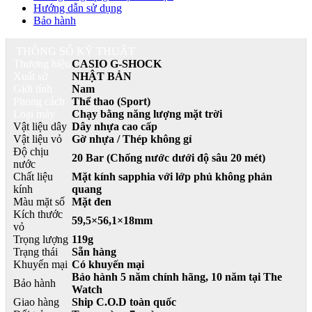
Hướng dẫn sử dụng
Bảo hành
THÔNG SỐ KỸ THUẬT
Thương hiệu
CASIO G-SHOCK
Xuất sứ
NHẬT BẢN
Giới tính
Nam
Phong cách
Thể thao (Sport)
Loại máy
Chạy bằng năng lượng mặt trời
Vật liệu dây
Dây nhựa cao cấp
Vật liệu vỏ
Gờ nhựa / Thép không gỉ
Độ chịu
20 Bar (Chống nước dưới độ sâu 20 mét)
nước
Chất liệu
Mặt kính sapphia với lớp phủ không phản
kính
quang
Màu mặt số
Mặt đen
Kích thước
59,5×56,1×18mm
vỏ
Trọng lượng
119g
Trạng thái
Sẵn hàng
Khuyến mại
Có khuyến mại
Bảo hành 5 năm chính hãng, 10 năm
tại The
Bảo hành
Watch
Giao hàng
Ship C.O.D toàn quốc