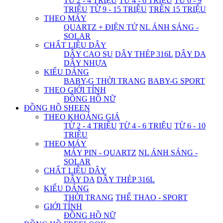
TỪ 2 - 4 TRIỆU
TỪ 4 - 6 TRIỆU
TỪ 6 - 9
TRIỆU
TỪ 9 - 15 TRIỆU
TRÊN 15 TRIỆU
THEO MÁY
QUARTZ + ĐIỆN TỬ
NL ÁNH SÁNG -
SOLAR
CHẤT LIỆU DÂY
DÂY CAO SU
DÂY THÉP 316L
DÂY DA
DÂY NHỰA
KIỂU DÁNG
BABY-G THỜI TRANG
BABY-G SPORT
THEO GIỚI TÍNH
ĐỒNG HỒ NỮ
ĐỒNG HỒ SHEEN
THEO KHOẢNG GIÁ
TỪ 2 - 4 TRIỆU
TỪ 4 - 6 TRIỆU
TỪ 6 - 10
TRIỆU
THEO MÁY
MÁY PIN - QUARTZ
NL ÁNH SÁNG -
SOLAR
CHẤT LIỆU DÂY
DÂY DA
DÂY THÉP 316L
KIỂU DÁNG
THỜI TRANG
THỂ THAO - SPORT
GIỚI TÍNH
ĐỒNG HỒ NỮ