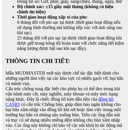
Đồng hồ số: Giờ, phút, giây, sáng/chiều, tháng, ngày, thứ
Độ chính xác: ±15 giây một tháng (không có hiệu
chỉnh tín hiệu)
Thời gian hoạt động xấp xỉ của pin:
6 tháng đối với pin sạc lại được (thời gian hoạt động nếu
sử dụng bình thường mà không tiếp xúc với ánh sáng sau
khi sạc)
25 tháng đối với pin sạc lại được (thời gian hoạt động khi
được giữ trong bóng tối hoàn toàn với chức năng tiết kiệm
năng lượng được bật sau khi sạc đầy).
THÔNG TIN CHI TIẾT:
Mẫu MUDMASTER mới này được chế tác đặc biệt dành cho
những người làm việc tại các khu vực có nhiều gạch vỡ, bụi bẩn
và mảnh vụn.
Cấu trúc chống rung đặc biệt cho phép họ có thể đeo trong khi
vận hành máy cắt, máy nghiền, máy khoan và máy móc hạng
nặng khác. Đây là chiếc đồng hồ kim đầu tiên của
đồng hồ
CASIO
có cấu trúc Chống bùn, giúp đảm bảo ngăn không cho
bụi bẩn xâm nhập vào đồng hồ khi rơi hoặc làm việc trong môi
trường bụi bẩn và nhúng sâu xuống bùn. Trên các ống dẫn nút
và trục có sử dụng nhiều miếng đệm không cho bùn xâm nhập
vào. Các ống này không chỉ bảo vệ các nút khỏi bị tác động mà