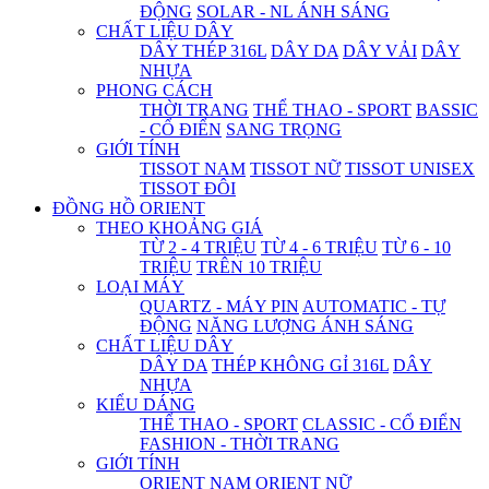
ĐỘNG
SOLAR - NL ÁNH SÁNG
CHẤT LIỆU DÂY
DÂY THÉP 316L
DÂY DA
DÂY VẢI
DÂY
NHỰA
PHONG CÁCH
THỜI TRANG
THỂ THAO - SPORT
BASSIC
- CỔ ĐIỂN
SANG TRỌNG
GIỚI TÍNH
TISSOT NAM
TISSOT NỮ
TISSOT UNISEX
TISSOT ĐÔI
ĐỒNG HỒ ORIENT
THEO KHOẢNG GIÁ
TỪ 2 - 4 TRIỆU
TỪ 4 - 6 TRIỆU
TỪ 6 - 10
TRIỆU
TRÊN 10 TRIỆU
LOẠI MÁY
QUARTZ - MÁY PIN
AUTOMATIC - TỰ
ĐỘNG
NĂNG LƯỢNG ÁNH SÁNG
CHẤT LIỆU DÂY
DÂY DA
THÉP KHÔNG GỈ 316L
DÂY
NHỰA
KIỂU DÁNG
THỂ THAO - SPORT
CLASSIC - CỔ ĐIỂN
FASHION - THỜI TRANG
GIỚI TÍNH
ORIENT NAM
ORIENT NỮ