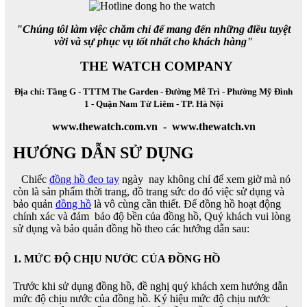
"Chúng tôi làm việc chăm chỉ để mang đến những điều tuyệt
vời và sự phục vụ tốt nhất cho khách hàng"
THE WATCH COMPANY
Địa chỉ: Tầng G - TTTM The Garden - Đường Mễ Trì - Phường Mỹ Đình
1 - Quận Nam Từ Liêm - TP. Hà Nội
www.thewatch.com.vn - www.thewatch.vn
HƯỚNG DẪN SỬ DỤNG
Chiếc
đồng hồ đeo tay
ngày nay không chỉ để xem giờ mà nó
còn là sản phẩm thời trang, đồ trang sức do đó việc sử dụng và
bảo quản
đồng hồ
là vô cùng cần thiết. Để đồng hồ hoạt động
chính xác và đảm bảo độ bền của đồng hồ, Quý khách vui lòng
sử dụng và bảo quản đồng hồ theo các hướng dẫn sau:
1. MỨC ĐỘ CHỊU NƯỚC CỦA ĐỒNG HỒ
Trước khi sử dụng đồng hồ, đề nghị quý khách xem hướng dẫn
mức độ chịu nước của đồng hồ. Ký hiệu mức độ chịu nước