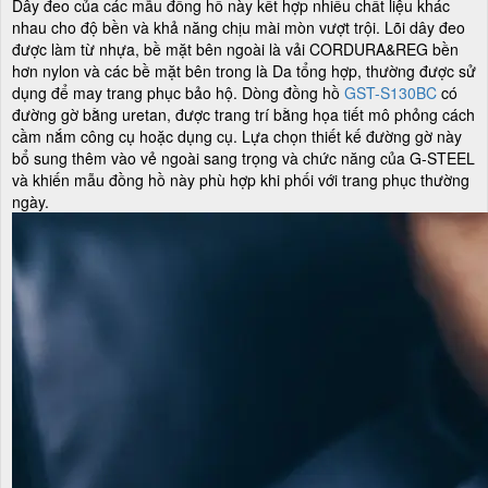
Dây đeo của các mẫu đồng hồ này kết hợp nhiều chất liệu khác
nhau cho độ bền và khả năng chịu mài mòn vượt trội. Lõi dây đeo
được làm từ nhựa, bề mặt bên ngoài là vải CORDURA&REG bền
hơn nylon và các bề mặt bên trong là Da tổng hợp, thường được sử
dụng để may trang phục bảo hộ. Dòng đồng hồ
GST-S130BC
có
đường gờ bằng uretan, được trang trí bằng họa tiết mô phỏng cách
cầm nắm công cụ hoặc dụng cụ. Lựa chọn thiết kế đường gờ này
bổ sung thêm vào vẻ ngoài sang trọng và chức năng của G-STEEL
và khiến mẫu đồng hồ này phù hợp khi phối với trang phục thường
ngày.