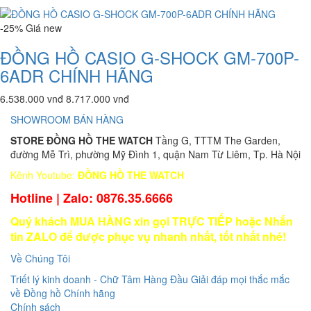
-25%
Giá
new
ĐỒNG HỒ CASIO G-SHOCK GM-700P-
6ADR CHÍNH HÃNG
6.538.000 vnđ
8.717.000 vnđ
SHOWROOM BÁN HÀNG
STORE ĐỒNG HỒ THE WATCH
Tầng G, TTTM The Garden,
đường Mễ Trì, phường Mỹ Đình 1, quận Nam Từ Liêm, Tp. Hà Nội
Kênh Youtube:
ĐỒNG HỒ THE WATCH
Hotline | Zalo: 0876.35.6666
Quý khách MUA HÀNG xin gọi TRỰC TIẾP hoặc Nhắn
tin ZALO để được phục vụ nhanh nhất, tốt nhất nhé!
Về Chúng Tôi
Triết lý kinh doanh - Chữ Tâm Hàng Đầu
Giải đáp mọi thắc mắc
về Đồng hồ Chính hãng
Chính sách