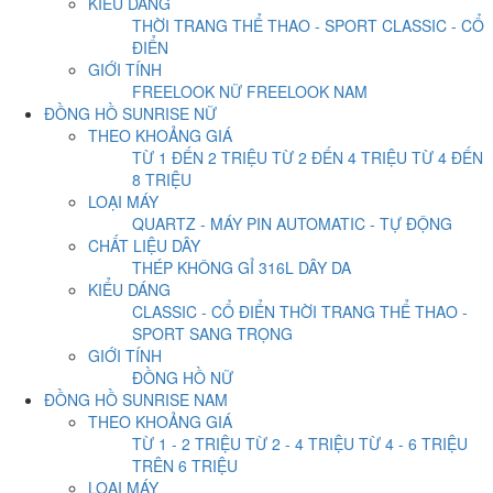
KIỂU DÁNG
THỜI TRANG
THỂ THAO - SPORT
CLASSIC - CỔ
ĐIỂN
GIỚI TÍNH
FREELOOK NỮ
FREELOOK NAM
ĐỒNG HỒ SUNRISE NỮ
THEO KHOẢNG GIÁ
TỪ 1 ĐẾN 2 TRIỆU
TỪ 2 ĐẾN 4 TRIỆU
TỪ 4 ĐẾN
8 TRIỆU
LOẠI MÁY
QUARTZ - MÁY PIN
AUTOMATIC - TỰ ĐỘNG
CHẤT LIỆU DÂY
THÉP KHÔNG GỈ 316L
DÂY DA
KIỂU DÁNG
CLASSIC - CỔ ĐIỂN
THỜI TRANG
THỂ THAO -
SPORT
SANG TRỌNG
GIỚI TÍNH
ĐỒNG HỒ NỮ
ĐỒNG HỒ SUNRISE NAM
THEO KHOẢNG GIÁ
TỪ 1 - 2 TRIỆU
TỪ 2 - 4 TRIỆU
TỪ 4 - 6 TRIỆU
TRÊN 6 TRIỆU
LOẠI MÁY