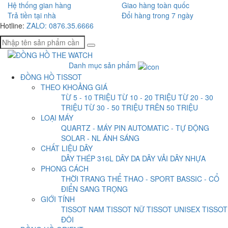
Hệ thống gian hàng
Giao hàng toàn quốc
Trả tiền tại nhà
Đổi hàng trong 7 ngày
Hotline:
ZALO: 0876.35.6666
Danh mục sản phẩm
ĐỒNG HỒ TISSOT
THEO KHOẢNG GIÁ
TỪ 5 - 10 TRIỆU
TỪ 10 - 20 TRIỆU
TỪ 20 - 30
TRIỆU
TỪ 30 - 50 TRIỆU
TRÊN 50 TRIỆU
LOẠI MÁY
QUARTZ - MÁY PIN
AUTOMATIC - TỰ ĐỘNG
SOLAR - NL ÁNH SÁNG
CHẤT LIỆU DÂY
DÂY THÉP 316L
DÂY DA
DÂY VẢI
DÂY NHỰA
PHONG CÁCH
THỜI TRANG
THỂ THAO - SPORT
BASSIC - CỔ
ĐIỂN
SANG TRỌNG
GIỚI TÍNH
TISSOT NAM
TISSOT NỮ
TISSOT UNISEX
TISSOT
ĐÔI