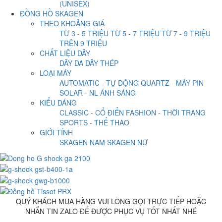
(UNISEX)
ĐỒNG HỒ SKAGEN
THEO KHOẢNG GIÁ
TỪ 3 - 5 TRIỆU
TỪ 5 - 7 TRIỆU
TỪ 7 - 9 TRIỆU
TRÊN 9 TRIỆU
CHẤT LIỆU DÂY
DÂY DA
DÂY THÉP
LOẠI MÁY
AUTOMATIC - TỰ ĐỘNG
QUARTZ - MÁY PIN
SOLAR - NL ÁNH SÁNG
KIỂU DÁNG
CLASSIC - CỔ ĐIỂN
FASHION - THỜI TRANG
SPORTS - THỂ THAO
GIỚI TÍNH
SKAGEN NAM
SKAGEN NỮ
QUÝ KHÁCH MUA HÀNG VUI LÒNG GỌI TRỰC TIẾP HOẶC
NHẮN TIN ZALO ĐỂ ĐƯỢC PHỤC VỤ TỐT NHẤT NHÉ