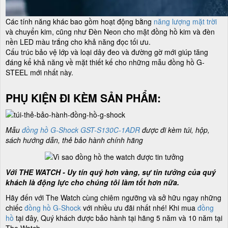
Các tính năng khác bao gồm hoạt động bằng
năng lượng mặt trời
và chuyển kim, cũng như Đèn Neon cho mặt đồng hồ kim và đèn
nền LED màu trắng cho khả năng đọc tối ưu.
Cấu trúc bảo vệ lớp và loại dây đeo và đường gờ mới giúp tăng
đáng kể khả năng về mặt thiết kế cho những mẫu đồng hồ G-
STEEL mới nhất này.
PHỤ KIỆN ĐI KÈM SẢN PHẨM:
Mẫu
đồng hồ G-Shock GST-S130C-1ADR
được đi kèm túi, hộp,
sách hướng dẫn, thẻ bảo hành chính hãng
Với THE WATCH - Uy tín quý hơn vàng, sự tin tưởng của quý
khách là động lực cho chúng tôi làm tốt hơn nữa.
Hãy đến với The Watch cùng chiêm ngưỡng và sở hữu ngay những
chiếc
đồng hồ G-Shock
với nhiều ưu đãi nhất nhé! Khi mua
đồng
hồ
tại đây, Quý khách được bảo hành tại hãng 5 năm và 10 năm tại
The Watch.