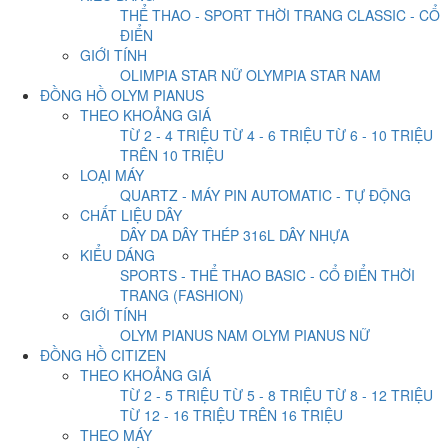
THỂ THAO - SPORT
THỜI TRANG
CLASSIC - CỔ
ĐIỂN
GIỚI TÍNH
OLIMPIA STAR NỮ
OLYMPIA STAR NAM
ĐỒNG HỒ OLYM PIANUS
THEO KHOẢNG GIÁ
TỪ 2 - 4 TRIỆU
TỪ 4 - 6 TRIỆU
TỪ 6 - 10 TRIỆU
TRÊN 10 TRIỆU
LOẠI MÁY
QUARTZ - MÁY PIN
AUTOMATIC - TỰ ĐỘNG
CHẤT LIỆU DÂY
DÂY DA
DÂY THÉP 316L
DÂY NHỰA
KIỂU DÁNG
SPORTS - THỂ THAO
BASIC - CỔ ĐIỂN
THỜI
TRANG (FASHION)
GIỚI TÍNH
OLYM PIANUS NAM
OLYM PIANUS NỮ
ĐỒNG HỒ CITIZEN
THEO KHOẢNG GIÁ
TỪ 2 - 5 TRIỆU
TỪ 5 - 8 TRIỆU
TỪ 8 - 12 TRIỆU
TỪ 12 - 16 TRIỆU
TRÊN 16 TRIỆU
THEO MÁY