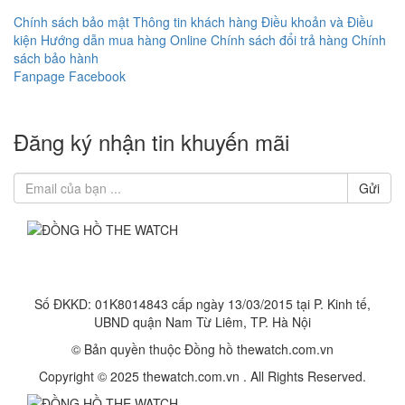
Chính sách bảo mật Thông tin khách hàng
Điều khoản và Điều
kiện
Hướng dẫn mua hàng Online
Chính sách đổi trả hàng
Chính
sách bảo hành
Fanpage Facebook
Đăng ký nhận tin khuyến mãi
Gửi
ĐẠI LÝ ỦY QUYỀN PHÂN PHỐI CÁC
THƯƠNG HIỆU ĐỒNG HỒ CHÍNH HÃNG
Số ĐKKD: 01K8014843 cấp ngày 13/03/2015 tại P. Kinh tế,
UBND quận Nam Từ Liêm, TP. Hà Nội
© Bản quyền thuộc Đồng hồ thewatch.com.vn
Copyright © 2025 thewatch.com.vn . All Rights Reserved.