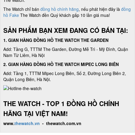
The Watch chỉ bán
đồng hồ chính hãng
, nếu phát hiện đây là
đồng
hồ Fake
The Watch đền Quý khách gấp 10 lần giá mua!
SẢN PHẨM BẠN XEM ĐANG CÓ BÁN TẠI:
1. GIAN HÀNG ĐỒNG HỒ THE WATCH THE GARDEN
Add: Tầng G, TTTM The Garden, Đường Mễ Trì - Mỹ Đình, Quận
Nam Từ Liêm, Hà Nội
2. GIAN HÀNG ĐỒNG HỒ
THE WATCH
MIPEC LONG BIÊN
Add: Tầng 1, TTTM Mipec Long Biên, Số 2, Đường Long Biên 2,
Quận Long Biên, Hà Nội.
THE WATCH - TOP 1 ĐỒNG HỒ CHÍNH
HÃNG TẠI VIỆT NAM!
www.
thewatch.vn
- thewatch.com.vn