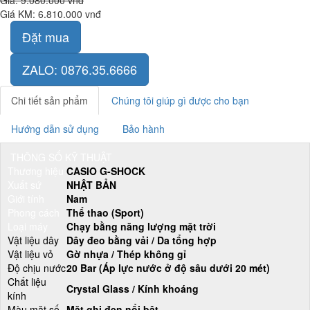
Giá:
9.080.000 vnđ
Giá KM:
6.810.000 vnđ
Đặt mua
ZALO: 0876.35.6666
Chi tiết sản phẩm
Chúng tôi giúp gì được cho bạn
Hướng dẫn sử dụng
Bảo hành
THÔNG SỐ KỸ THUẬT
Thương hiệu
CASIO G-SHOCK
Xuất sứ
NHẬT BẢN
Giới tính
Nam
Phong cách
Thể thao (Sport)
Loại máy
Chạy bằng năng lượng mặt trời
Vật liệu dây
Dây đeo bằng vải / Da tổng hợp
Vật liệu vỏ
Gờ nhựa / Thép không gỉ
Độ chịu nước
20 Bar (Áp lực nước ở độ sâu dưới 20 mét)
Chất liệu
Crystal Glass / Kính khoáng
kính
Màu mặt số
Mặt ghi đen nổi bật