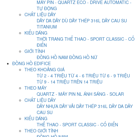
MÁY PIN - QUARTZ
ECO - DRIVE
AUTOMATIC -
TỰ ĐỘNG
CHẤT LIỆU DÂY
DÂY DA
DÂY DÙ
DÂY THÉP 316L
DÂY CAU SU
TITANIUM
KIỂU DÁNG
THỜI TRANG
THỂ THAO - SPORT
CLASSIC - CỔ
ĐIỂN
GIỚI TÍNH
ĐỒNG HỒ NAM
ĐỒNG HỒ NỮ
ĐỒNG HỒ EDIFICE
THEO KHOẢNG GIÁ
TỪ 2 - 4 TRIỆU
TỪ 4 - 6 TRIỆU
TỪ 6 - 9 TRIỆU
TỪ 9 - 14 TRIỆU
TRÊN 14 TRIỆU
THEO MÁY
QUARTZ - MÁY PIN
NL ÁNH SÁNG - SOLAR
CHẤT LIỆU DÂY
DÂY NHỰA
DÂY VẢI
DÂY THÉP 316L
DÂY DA
DÂY
CAU SU
KIỂU DÁNG
THỂ THAO - SPORT
CLASSIC - CỔ ĐIỂN
THEO GIỚI TÍNH
ĐỒNG HỒ NAM