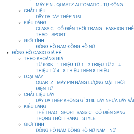
MÁY PIN - QUARTZ
AUTOMATIC - TỰ ĐỘNG
CHẤT LIỆU
DÂY DA
DÂY THÉP 316L
KIỂU DÁNG
CLASSIC - CỔ ĐIỂN
THỜI TRANG - FASHION
THỂ
THAO - SPORT
GIỚI TÍNH
ĐỒNG HỒ NAM
ĐỒNG HỒ NỮ
ĐỒNG HỒ CASIO GIÁ RẺ
THEO KHOẢNG GIÁ
TỪ 500K - 1 TRIỆU
TỪ 1 - 2 TRIỆU
TỪ 2 - 4
TRIỆU
TỪ 4 - 8 TRIỆU
TRÊN 8 TRIỆU
LOẠI MÁY
QUARTZ - MÁY PIN
NĂNG LƯỢNG MẶT TRỜI
ĐIỆN TỬ
CHẤT LIỆU DÂY
DÂY DA
THÉP KHÔNG GỈ 316L
DÂY NHỰA
DÂY VẢI
KIỂU DÁNG
THỂ THAO - SPORT
BASSIC - CỔ ĐIỂN
SANG
TRỌNG
THỜI TRANG - STYLE
GIỚI TÍNH
ĐỒNG HỒ NAM
ĐỒNG HỒ NỮ
NAM - NỮ