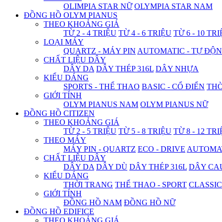
OLIMPIA STAR NỮ
OLYMPIA STAR NAM
ĐỒNG HỒ OLYM PIANUS
THEO KHOẢNG GIÁ
TỪ 2 - 4 TRIỆU
TỪ 4 - 6 TRIỆU
TỪ 6 - 10 TR
LOẠI MÁY
QUARTZ - MÁY PIN
AUTOMATIC - TỰ ĐỘ
CHẤT LIỆU DÂY
DÂY DA
DÂY THÉP 316L
DÂY NHỰA
KIỂU DÁNG
SPORTS - THỂ THAO
BASIC - CỔ ĐIỂN
THỜ
GIỚI TÍNH
OLYM PIANUS NAM
OLYM PIANUS NỮ
ĐỒNG HỒ CITIZEN
THEO KHOẢNG GIÁ
TỪ 2 - 5 TRIỆU
TỪ 5 - 8 TRIỆU
TỪ 8 - 12 TR
THEO MÁY
MÁY PIN - QUARTZ
ECO - DRIVE
AUTOMAT
CHẤT LIỆU DÂY
DÂY DA
DÂY DÙ
DÂY THÉP 316L
DÂY CA
KIỂU DÁNG
THỜI TRANG
THỂ THAO - SPORT
CLASSIC
GIỚI TÍNH
ĐỒNG HỒ NAM
ĐỒNG HỒ NỮ
ĐỒNG HỒ EDIFICE
THEO KHOẢNG GIÁ