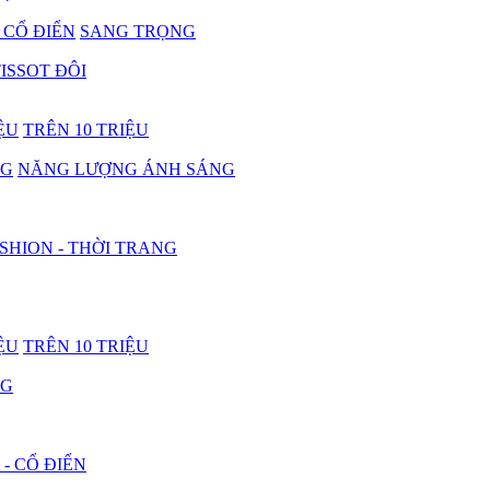
- CỔ ĐIỂN
SANG TRỌNG
ISSOT ĐÔI
IỆU
TRÊN 10 TRIỆU
NG
NĂNG LƯỢNG ÁNH SÁNG
SHION - THỜI TRANG
IỆU
TRÊN 10 TRIỆU
NG
 - CỔ ĐIỂN