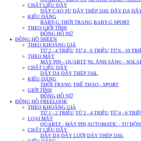
CHẤT LIỆU DÂY
DÂY CAO SU
DÂY THÉP 316L
DÂY DA
DÂ
KIỂU DÁNG
BABY-G THỜI TRANG
BABY-G SPORT
THEO GIỚI TÍNH
ĐỒNG HỒ NỮ
ĐỒNG HỒ SHEEN
THEO KHOẢNG GIÁ
TỪ 2 - 4 TRIỆU
TỪ 4 - 6 TRIỆU
TỪ 6 - 10 TR
THEO MÁY
MÁY PIN - QUARTZ
NL ÁNH SÁNG - SOLA
CHẤT LIỆU DÂY
DÂY DA
DÂY THÉP 316L
KIỂU DÁNG
THỜI TRANG
THỂ THAO - SPORT
GIỚI TÍNH
ĐỒNG HỒ NỮ
ĐỒNG HỒ FREELOOK
THEO KHOẢNG GIÁ
TỪ 1 - 2 TRIỆU
TỪ 2 - 4 TRIỆU
TỪ 4 - 6 TRI
LOẠI MÁY
QUARTZ - MÁY PIN
AUTOMATIC - TỰ ĐỘ
CHẤT LIỆU DÂY
DÂY DA
DÂY LƯỚI
DÂY THÉP 316L