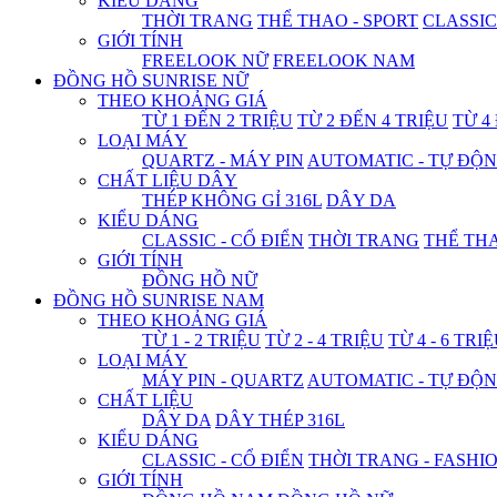
KIỂU DÁNG
THỜI TRANG
THỂ THAO - SPORT
CLASSIC
GIỚI TÍNH
FREELOOK NỮ
FREELOOK NAM
ĐỒNG HỒ SUNRISE NỮ
THEO KHOẢNG GIÁ
TỪ 1 ĐẾN 2 TRIỆU
TỪ 2 ĐẾN 4 TRIỆU
TỪ 4
LOẠI MÁY
QUARTZ - MÁY PIN
AUTOMATIC - TỰ ĐỘ
CHẤT LIỆU DÂY
THÉP KHÔNG GỈ 316L
DÂY DA
KIỂU DÁNG
CLASSIC - CỔ ĐIỂN
THỜI TRANG
THỂ THA
GIỚI TÍNH
ĐỒNG HỒ NỮ
ĐỒNG HỒ SUNRISE NAM
THEO KHOẢNG GIÁ
TỪ 1 - 2 TRIỆU
TỪ 2 - 4 TRIỆU
TỪ 4 - 6 TRI
LOẠI MÁY
MÁY PIN - QUARTZ
AUTOMATIC - TỰ ĐỘ
CHẤT LIỆU
DÂY DA
DÂY THÉP 316L
KIỂU DÁNG
CLASSIC - CỔ ĐIỂN
THỜI TRANG - FASHI
GIỚI TÍNH