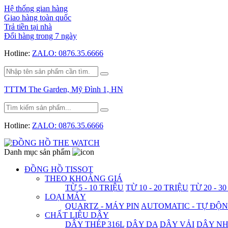
Hệ thống gian hàng
Giao hàng toàn quốc
Trả tiền tại nhà
Đổi hàng trong 7 ngày
Hotline:
ZALO: 0876.35.6666
TTTM The Garden, Mỹ Đình 1, HN
Hotline:
ZALO: 0876.35.6666
Danh mục sản phẩm
ĐỒNG HỒ TISSOT
THEO KHOẢNG GIÁ
TỪ 5 - 10 TRIỆU
TỪ 10 - 20 TRIỆU
TỪ 20 - 3
LOẠI MÁY
QUARTZ - MÁY PIN
AUTOMATIC - TỰ ĐỘ
CHẤT LIỆU DÂY
DÂY THÉP 316L
DÂY DA
DÂY VẢI
DÂY N