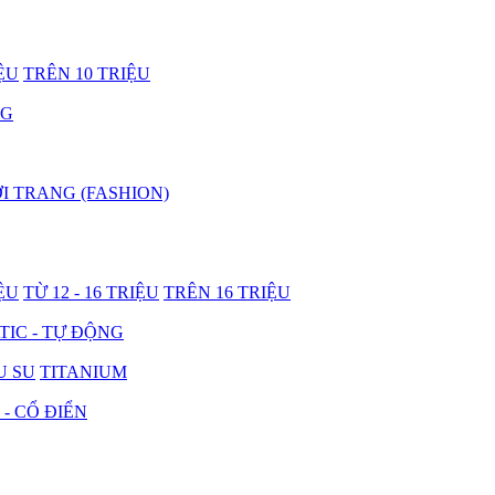
IỆU
TRÊN 10 TRIỆU
NG
I TRANG (FASHION)
IỆU
TỪ 12 - 16 TRIỆU
TRÊN 16 TRIỆU
IC - TỰ ĐỘNG
U SU
TITANIUM
 - CỔ ĐIỂN