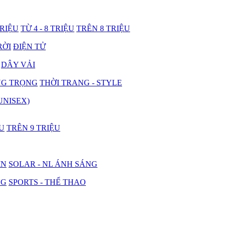
TRIỆU
TỪ 4 - 8 TRIỆU
TRÊN 8 TRIỆU
RỜI
ĐIỆN TỬ
DÂY VẢI
NG TRỌNG
THỜI TRANG - STYLE
UNISEX)
ỆU
TRÊN 9 TRIỆU
IN
SOLAR - NL ÁNH SÁNG
NG
SPORTS - THỂ THAO