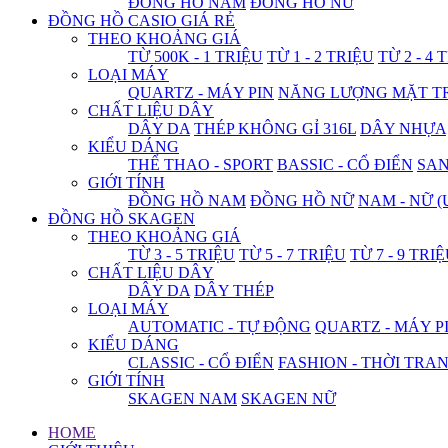
ĐỒNG HỒ NAM
ĐỒNG HỒ NỮ
ĐỒNG HỒ CASIO GIÁ RẺ
THEO KHOẢNG GIÁ
TỪ 500K - 1 TRIỆU
TỪ 1 - 2 TRIỆU
TỪ 2 - 4 
LOẠI MÁY
QUARTZ - MÁY PIN
NĂNG LƯỢNG MẶT T
CHẤT LIỆU DÂY
DÂY DA
THÉP KHÔNG GỈ 316L
DÂY NHỰA
KIỂU DÁNG
THỂ THAO - SPORT
BASSIC - CỔ ĐIỂN
SA
GIỚI TÍNH
ĐỒNG HỒ NAM
ĐỒNG HỒ NỮ
NAM - NỮ (
ĐỒNG HỒ SKAGEN
THEO KHOẢNG GIÁ
TỪ 3 - 5 TRIỆU
TỪ 5 - 7 TRIỆU
TỪ 7 - 9 TRI
CHẤT LIỆU DÂY
DÂY DA
DÂY THÉP
LOẠI MÁY
AUTOMATIC - TỰ ĐỘNG
QUARTZ - MÁY P
KIỂU DÁNG
CLASSIC - CỔ ĐIỂN
FASHION - THỜI TRA
GIỚI TÍNH
SKAGEN NAM
SKAGEN NỮ
HOME