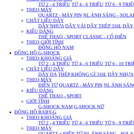
TỪ 2 - 4 TRIỆU
TỪ 4 - 6 TRIỆU
TỪ 6 - 9 TRI
THEO MÁY
QUARTZ - MÁY PIN
NL ÁNH SÁNG - SOLA
CHẤT LIỆU DÂY
DÂY NHỰA
DÂY VẢI
DÂY THÉP 316L
DÂY
KIỂU DÁNG
THỂ THAO - SPORT
CLASSIC - CỔ ĐIỂN
THEO GIỚI TÍNH
ĐỒNG HỒ NAM
ĐỒNG HỒ G-SHOCK
THEO KHOẢNG GIÁ
TỪ 2 - 4 TRIỆU
TỪ 4 - 6 TRIỆU
TỪ 6 - 10 TR
CHẤT LIỆU DÂY
DÂY DA
THÉP KHÔNG GỈ 316L
DÂY NHỰA
THEO MÁY
ĐIỆN TỬ
QUARTZ - MÁY PIN
NL ÁNH SÁN
KIỂU DÁNG
THỂ THAO - SPORT
GIỚI TÍNH
G-SHOCK NAM
G-SHOCK NỮ
ĐỒNG HỒ BABY-G
THEO KHOẢNG GIÁ
TỪ 2 - 4 TRIỆU
TỪ 4 - 6 TRIỆU
TỪ 6 - 9 TRI
THEO MÁY
QUARTZ + ĐIỆN TỬ
NL ÁNH SÁNG - SOLA