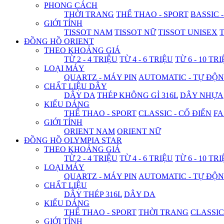
PHONG CÁCH
THỜI TRANG
THỂ THAO - SPORT
BASSIC 
GIỚI TÍNH
TISSOT NAM
TISSOT NỮ
TISSOT UNISEX
T
ĐỒNG HỒ ORIENT
THEO KHOẢNG GIÁ
TỪ 2 - 4 TRIỆU
TỪ 4 - 6 TRIỆU
TỪ 6 - 10 TR
LOẠI MÁY
QUARTZ - MÁY PIN
AUTOMATIC - TỰ ĐỘ
CHẤT LIỆU DÂY
DÂY DA
THÉP KHÔNG GỈ 316L
DÂY NHỰA
KIỂU DÁNG
THỂ THAO - SPORT
CLASSIC - CỔ ĐIỂN
FA
GIỚI TÍNH
ORIENT NAM
ORIENT NỮ
ĐỒNG HỒ OLYMPIA STAR
THEO KHOẢNG GIÁ
TỪ 2 - 4 TRIỆU
TỪ 4 - 6 TRIỆU
TỪ 6 - 10 TR
LOẠI MÁY
QUARTZ - MÁY PIN
AUTOMATIC - TỰ ĐỘ
CHẤT LIỆU
DÂY THÉP 316L
DÂY DA
KIỂU DÁNG
THỂ THAO - SPORT
THỜI TRANG
CLASSIC
GIỚI TÍNH