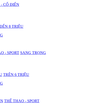
 - CỔ ĐIỂN
 ĐẾN 8 TRIỆU
NG
O - SPORT
SANG TRỌNG
ỆU
TRÊN 6 TRIỆU
NG
ON
THỂ THAO - SPORT