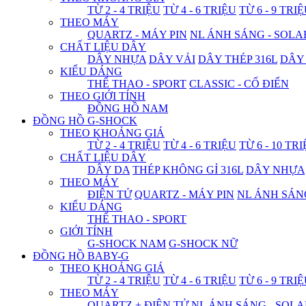
TỪ 2 - 4 TRIỆU
TỪ 4 - 6 TRIỆU
TỪ 6 - 9 TRI
THEO MÁY
QUARTZ - MÁY PIN
NL ÁNH SÁNG - SOLA
CHẤT LIỆU DÂY
DÂY NHỰA
DÂY VẢI
DÂY THÉP 316L
DÂY
KIỂU DÁNG
THỂ THAO - SPORT
CLASSIC - CỔ ĐIỂN
THEO GIỚI TÍNH
ĐỒNG HỒ NAM
ĐỒNG HỒ G-SHOCK
THEO KHOẢNG GIÁ
TỪ 2 - 4 TRIỆU
TỪ 4 - 6 TRIỆU
TỪ 6 - 10 TR
CHẤT LIỆU DÂY
DÂY DA
THÉP KHÔNG GỈ 316L
DÂY NHỰA
THEO MÁY
ĐIỆN TỬ
QUARTZ - MÁY PIN
NL ÁNH SÁN
KIỂU DÁNG
THỂ THAO - SPORT
GIỚI TÍNH
G-SHOCK NAM
G-SHOCK NỮ
ĐỒNG HỒ BABY-G
THEO KHOẢNG GIÁ
TỪ 2 - 4 TRIỆU
TỪ 4 - 6 TRIỆU
TỪ 6 - 9 TRI
THEO MÁY
QUARTZ + ĐIỆN TỬ
NL ÁNH SÁNG - SOLA