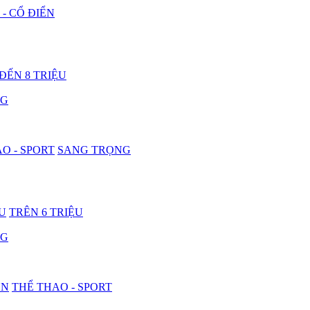
 - CỔ ĐIỂN
 ĐẾN 8 TRIỆU
NG
O - SPORT
SANG TRỌNG
ỆU
TRÊN 6 TRIỆU
NG
ON
THỂ THAO - SPORT