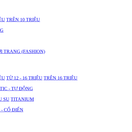
IỆU
TRÊN 10 TRIỆU
NG
I TRANG (FASHION)
IỆU
TỪ 12 - 16 TRIỆU
TRÊN 16 TRIỆU
IC - TỰ ĐỘNG
U SU
TITANIUM
 - CỔ ĐIỂN