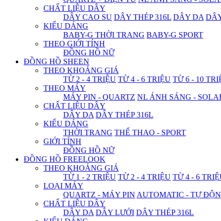
CHẤT LIỆU DÂY
DÂY CAO SU
DÂY THÉP 316L
DÂY DA
DÂ
KIỂU DÁNG
BABY-G THỜI TRANG
BABY-G SPORT
THEO GIỚI TÍNH
ĐỒNG HỒ NỮ
ĐỒNG HỒ SHEEN
THEO KHOẢNG GIÁ
TỪ 2 - 4 TRIỆU
TỪ 4 - 6 TRIỆU
TỪ 6 - 10 TR
THEO MÁY
MÁY PIN - QUARTZ
NL ÁNH SÁNG - SOLA
CHẤT LIỆU DÂY
DÂY DA
DÂY THÉP 316L
KIỂU DÁNG
THỜI TRANG
THỂ THAO - SPORT
GIỚI TÍNH
ĐỒNG HỒ NỮ
ĐỒNG HỒ FREELOOK
THEO KHOẢNG GIÁ
TỪ 1 - 2 TRIỆU
TỪ 2 - 4 TRIỆU
TỪ 4 - 6 TRI
LOẠI MÁY
QUARTZ - MÁY PIN
AUTOMATIC - TỰ ĐỘ
CHẤT LIỆU DÂY
DÂY DA
DÂY LƯỚI
DÂY THÉP 316L