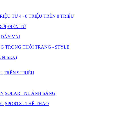
TRIỆU
TỪ 4 - 8 TRIỆU
TRÊN 8 TRIỆU
RỜI
ĐIỆN TỬ
DÂY VẢI
NG TRỌNG
THỜI TRANG - STYLE
UNISEX)
ỆU
TRÊN 9 TRIỆU
IN
SOLAR - NL ÁNH SÁNG
NG
SPORTS - THỂ THAO