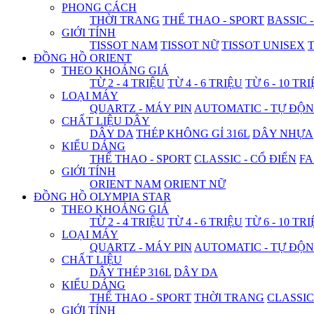
PHONG CÁCH
THỜI TRANG
THỂ THAO - SPORT
BASSIC 
GIỚI TÍNH
TISSOT NAM
TISSOT NỮ
TISSOT UNISEX
T
ĐỒNG HỒ ORIENT
THEO KHOẢNG GIÁ
TỪ 2 - 4 TRIỆU
TỪ 4 - 6 TRIỆU
TỪ 6 - 10 TR
LOẠI MÁY
QUARTZ - MÁY PIN
AUTOMATIC - TỰ ĐỘ
CHẤT LIỆU DÂY
DÂY DA
THÉP KHÔNG GỈ 316L
DÂY NHỰA
KIỂU DÁNG
THỂ THAO - SPORT
CLASSIC - CỔ ĐIỂN
FA
GIỚI TÍNH
ORIENT NAM
ORIENT NỮ
ĐỒNG HỒ OLYMPIA STAR
THEO KHOẢNG GIÁ
TỪ 2 - 4 TRIỆU
TỪ 4 - 6 TRIỆU
TỪ 6 - 10 TR
LOẠI MÁY
QUARTZ - MÁY PIN
AUTOMATIC - TỰ ĐỘ
CHẤT LIỆU
DÂY THÉP 316L
DÂY DA
KIỂU DÁNG
THỂ THAO - SPORT
THỜI TRANG
CLASSIC
GIỚI TÍNH