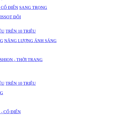
- CỔ ĐIỂN
SANG TRỌNG
ISSOT ĐÔI
IỆU
TRÊN 10 TRIỆU
NG
NĂNG LƯỢNG ÁNH SÁNG
SHION - THỜI TRANG
IỆU
TRÊN 10 TRIỆU
NG
 - CỔ ĐIỂN