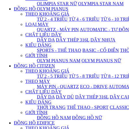
OLIMPIA STAR NỮ
OLYMPIA STAR NAM
ĐỒNG HỒ OLYM PIANUS
THEO KHOẢNG GIÁ
TỪ 2 - 4 TRIỆU
TỪ 4 - 6 TRIỆU
TỪ 6 - 10 TR
LOẠI MÁY
QUARTZ - MÁY PIN
AUTOMATIC - TỰ ĐỘ
CHẤT LIỆU DÂY
DÂY DA
DÂY THÉP 316L
DÂY NHỰA
KIỂU DÁNG
SPORTS - THỂ THAO
BASIC - CỔ ĐIỂN
THỜ
GIỚI TÍNH
OLYM PIANUS NAM
OLYM PIANUS NỮ
ĐỒNG HỒ CITIZEN
THEO KHOẢNG GIÁ
TỪ 2 - 5 TRIỆU
TỪ 5 - 8 TRIỆU
TỪ 8 - 12 TR
THEO MÁY
MÁY PIN - QUARTZ
ECO - DRIVE
AUTOMAT
CHẤT LIỆU DÂY
DÂY DA
DÂY DÙ
DÂY THÉP 316L
DÂY CA
KIỂU DÁNG
THỜI TRANG
THỂ THAO - SPORT
CLASSIC
GIỚI TÍNH
ĐỒNG HỒ NAM
ĐỒNG HỒ NỮ
ĐỒNG HỒ EDIFICE
THEO KHOẢNG GIÁ