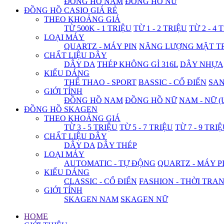
ĐỒNG HỒ NAM
ĐỒNG HỒ NỮ
ĐỒNG HỒ CASIO GIÁ RẺ
THEO KHOẢNG GIÁ
TỪ 500K - 1 TRIỆU
TỪ 1 - 2 TRIỆU
TỪ 2 - 4 
LOẠI MÁY
QUARTZ - MÁY PIN
NĂNG LƯỢNG MẶT T
CHẤT LIỆU DÂY
DÂY DA
THÉP KHÔNG GỈ 316L
DÂY NHỰA
KIỂU DÁNG
THỂ THAO - SPORT
BASSIC - CỔ ĐIỂN
SA
GIỚI TÍNH
ĐỒNG HỒ NAM
ĐỒNG HỒ NỮ
NAM - NỮ (
ĐỒNG HỒ SKAGEN
THEO KHOẢNG GIÁ
TỪ 3 - 5 TRIỆU
TỪ 5 - 7 TRIỆU
TỪ 7 - 9 TRI
CHẤT LIỆU DÂY
DÂY DA
DÂY THÉP
LOẠI MÁY
AUTOMATIC - TỰ ĐỘNG
QUARTZ - MÁY P
KIỂU DÁNG
CLASSIC - CỔ ĐIỂN
FASHION - THỜI TRA
GIỚI TÍNH
SKAGEN NAM
SKAGEN NỮ
HOME