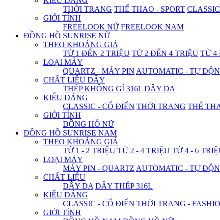
KIỂU DÁNG
THỜI TRANG
THỂ THAO - SPORT
CLASSIC
GIỚI TÍNH
FREELOOK NỮ
FREELOOK NAM
ĐỒNG HỒ SUNRISE NỮ
THEO KHOẢNG GIÁ
TỪ 1 ĐẾN 2 TRIỆU
TỪ 2 ĐẾN 4 TRIỆU
TỪ 4
LOẠI MÁY
QUARTZ - MÁY PIN
AUTOMATIC - TỰ ĐỘ
CHẤT LIỆU DÂY
THÉP KHÔNG GỈ 316L
DÂY DA
KIỂU DÁNG
CLASSIC - CỔ ĐIỂN
THỜI TRANG
THỂ THA
GIỚI TÍNH
ĐỒNG HỒ NỮ
ĐỒNG HỒ SUNRISE NAM
THEO KHOẢNG GIÁ
TỪ 1 - 2 TRIỆU
TỪ 2 - 4 TRIỆU
TỪ 4 - 6 TRI
LOẠI MÁY
MÁY PIN - QUARTZ
AUTOMATIC - TỰ ĐỘ
CHẤT LIỆU
DÂY DA
DÂY THÉP 316L
KIỂU DÁNG
CLASSIC - CỔ ĐIỂN
THỜI TRANG - FASHI
GIỚI TÍNH