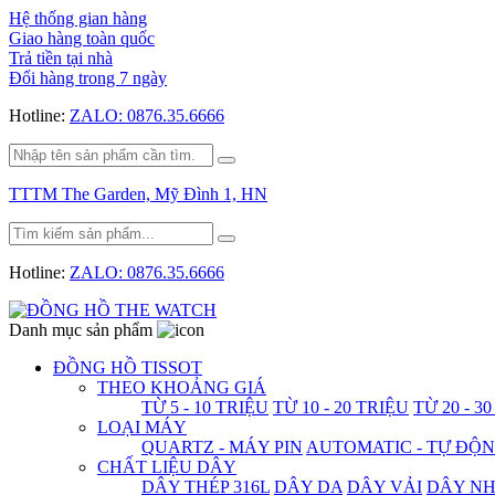
Hệ thống gian hàng
Giao hàng toàn quốc
Trả tiền tại nhà
Đổi hàng trong 7 ngày
Hotline:
ZALO: 0876.35.6666
TTTM The Garden, Mỹ Đình 1, HN
Hotline:
ZALO: 0876.35.6666
Danh mục sản phẩm
ĐỒNG HỒ TISSOT
THEO KHOẢNG GIÁ
TỪ 5 - 10 TRIỆU
TỪ 10 - 20 TRIỆU
TỪ 20 - 3
LOẠI MÁY
QUARTZ - MÁY PIN
AUTOMATIC - TỰ ĐỘ
CHẤT LIỆU DÂY
DÂY THÉP 316L
DÂY DA
DÂY VẢI
DÂY N