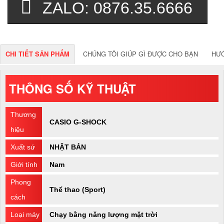
ZALO: 0876.35.6666
CHI TIẾT SẢN PHẨM
CHÚNG TÔI GIÚP GÌ ĐƯỢC CHO BẠN
HƯ
THÔNG SỐ KỸ THUẬT
Thương
CASIO G-SHOCK
hiệu
Xuất sứ
NHẬT BẢN
Giới tính
Nam
Phong
Thể thao (Sport)
cách
Loại máy
Chạy bằng năng lượng mặt trời