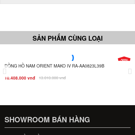
SẢN PHẨM CÙNG LOẠI
-20%
ĐỒNG HỒ NAM ORIENT MAKO IV RA-AA0823L39B
Giá
Đ
10.408.000 vnđ
13.010.000 vnđ
8.
SHOWROOM BÁN HÀNG