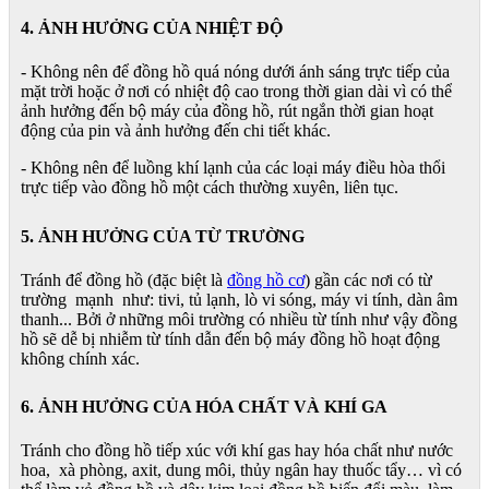
4. ẢNH HƯỞNG CỦA NHIỆT ĐỘ
- Không nên để đồng hồ quá nóng dưới ánh sáng trực tiếp của
mặt trời hoặc ở nơi có nhiệt độ cao trong thời gian dài vì có thể
ảnh hưởng đến bộ máy của đồng hồ, rút ngắn thời gian hoạt
động của pin và ảnh hưởng đến chi tiết khác.
- Không nên để luồng khí lạnh của các loại máy điều hòa thổi
trực tiếp vào đồng hồ một cách thường xuyên, liên tục.
5. ẢNH HƯỞNG CỦA TỪ TRƯỜNG
Tránh để đồng hồ (đặc biệt là
đồng hồ cơ
) gần các nơi có từ
trường mạnh như: tivi, tủ lạnh, lò vi sóng, máy vi tính, dàn âm
thanh... Bởi ở những môi trường có nhiều từ tính như vậy đồng
hồ sẽ dễ bị nhiễm từ tính dẫn đến bộ máy đồng hồ hoạt động
không chính xác.
6. ẢNH HƯỞNG CỦA HÓA CHẤT VÀ KHÍ GA
Tránh cho đồng hồ tiếp xúc với khí gas hay hóa chất như nước
hoa, xà phòng, axit, dung môi, thủy ngân hay thuốc tẩy… vì có