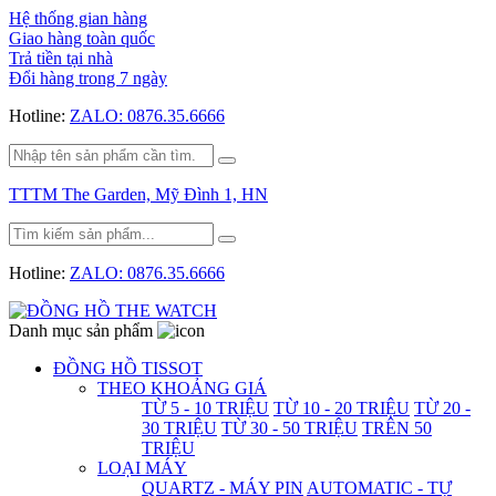
Hệ thống gian hàng
Giao hàng toàn quốc
Trả tiền tại nhà
Đổi hàng trong 7 ngày
Hotline:
ZALO: 0876.35.6666
TTTM The Garden, Mỹ Đình 1, HN
Hotline:
ZALO: 0876.35.6666
Danh mục sản phẩm
ĐỒNG HỒ TISSOT
THEO KHOẢNG GIÁ
TỪ 5 - 10 TRIỆU
TỪ 10 - 20 TRIỆU
TỪ 20 -
30 TRIỆU
TỪ 30 - 50 TRIỆU
TRÊN 50
TRIỆU
LOẠI MÁY
QUARTZ - MÁY PIN
AUTOMATIC - TỰ