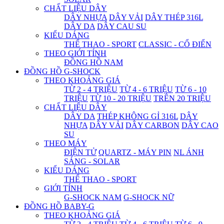
CHẤT LIỆU DÂY
DÂY NHỰA
DÂY VẢI
DÂY THÉP 316L
DÂY DA
DÂY CAU SU
KIỂU DÁNG
THỂ THAO - SPORT
CLASSIC - CỔ ĐIỂN
THEO GIỚI TÍNH
ĐỒNG HỒ NAM
ĐỒNG HỒ G-SHOCK
THEO KHOẢNG GIÁ
TỪ 2 - 4 TRIỆU
TỪ 4 - 6 TRIỆU
TỪ 6 - 10
TRIỆU
TỪ 10 - 20 TRIỆU
TRÊN 20 TRIỆU
CHẤT LIỆU DÂY
DÂY DA
THÉP KHÔNG GỈ 316L
DÂY
NHỰA
DÂY VẢI
DÂY CARBON
DÂY CAO
SU
THEO MÁY
ĐIỆN TỬ
QUARTZ - MÁY PIN
NL ÁNH
SÁNG - SOLAR
KIỂU DÁNG
THỂ THAO - SPORT
GIỚI TÍNH
G-SHOCK NAM
G-SHOCK NỮ
ĐỒNG HỒ BABY-G
THEO KHOẢNG GIÁ