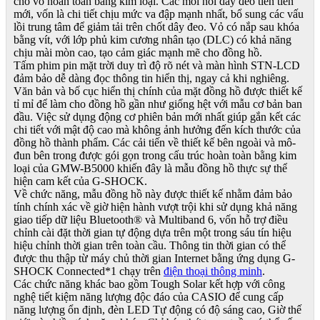
cho vỏ hoàn toàn bằng kim loại. Các mối nối dây đeo tiên tiến
mới, vốn là chi tiết chịu mức va đập mạnh nhất, bổ sung các vấu
lồi trung tâm để giảm tải trên chốt dây đeo. Vỏ có nắp sau khóa
bằng vít, với lớp phủ kim cương nhân tạo (DLC) có khả năng
chịu mài mòn cao, tạo cảm giác mạnh mẽ cho đồng hồ.
Tấm phim pin mặt trời duy trì độ rõ nét và màn hình STN-LCD
đảm bảo dễ dàng đọc thông tin hiển thị, ngay cả khi nghiêng.
Văn bản và bố cục hiển thị chính của mặt đồng hồ được thiết kế
tỉ mỉ để làm cho đồng hồ gần như giống hệt với mẫu cơ bản ban
đầu. Việc sử dụng động cơ phiên bản mới nhất giúp gắn kết các
chi tiết với mật độ cao mà không ảnh hưởng đến kích thước của
đồng hồ thành phẩm. Các cải tiến về thiết kế bên ngoài và mô-
đun bên trong được gói gọn trong cấu trúc hoàn toàn bằng kim
loại của GMW-B5000 khiến đây là mẫu đồng hồ thực sự thể
hiện cam kết của G-SHOCK.
Về chức năng, mẫu đồng hồ này được thiết kế nhằm đảm bảo
tính chính xác về giờ hiện hành vượt trội khi sử dụng khả năng
giao tiếp dữ liệu Bluetooth® và Multiband 6, vốn hỗ trợ điều
chỉnh cài đặt thời gian tự động dựa trên một trong sáu tín hiệu
hiệu chỉnh thời gian trên toàn cầu. Thông tin thời gian có thể
được thu thập từ máy chủ thời gian Internet bằng ứng dụng G-
SHOCK Connected
*1
chạy trên
điện thoại thông minh
.
Các chức năng khác bao gồm Tough Solar kết hợp với công
nghệ tiết kiệm năng lượng độc đáo của CASIO để cung cấp
năng lượng ổn định, đèn LED Tự động có độ sáng cao, Giờ thế