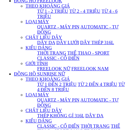
ĐỒNG HỒ FREELOOK
THEO KHOẢNG GIÁ
TỪ 1 - 2 TRIỆU
TỪ 2 - 4 TRIỆU
TỪ 4 - 6
TRIỆU
LOẠI MÁY
QUARTZ - MÁY PIN
AUTOMATIC - TỰ
ĐỘNG
CHẤT LIỆU DÂY
DÂY DA
DÂY LƯỚI
DÂY THÉP 316L
KIỂU DÁNG
THỜI TRANG
THỂ THAO - SPORT
CLASSIC - CỔ ĐIỂN
GIỚI TÍNH
FREELOOK NỮ
FREELOOK NAM
ĐỒNG HỒ SUNRISE NỮ
THEO KHOẢNG GIÁ
TỪ 1 ĐẾN 2 TRIỆU
TỪ 2 ĐẾN 4 TRIỆU
TỪ
4 ĐẾN 8 TRIỆU
LOẠI MÁY
QUARTZ - MÁY PIN
AUTOMATIC - TỰ
ĐỘNG
CHẤT LIỆU DÂY
THÉP KHÔNG GỈ 316L
DÂY DA
KIỂU DÁNG
CLASSIC - CỔ ĐIỂN
THỜI TRANG
THỂ