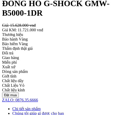
ĐỒNG HỒ G-SHOCK GMW-
B5000-1DR
Giá:
15.628.000 vnđ
Giá KM:
11.721.000 vnđ
Thương hiệu
Bảo hành Vàng
Bảo hiểm Vàng
Thẩm định thật giả
Đổi trả
Giao hàng
Miễn phí
Xuất xứ
Dòng sản phẩm
Giới tính
Chất liệu dây
Chất Liệu Vỏ
Chất liệu kính
Đặt mua
ZALO: 0876.35.6666
Chi tiết sản phẩm
Chúng tôi giúp gì được cho bạn