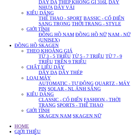
DÂY DA
THÉP KHÔNG GỈ 316L
DÂY
NHỰA
DÂY VẢI
KIỂU DÁNG
THỂ THAO - SPORT
BASSIC - CỔ ĐIỂN
SANG TRỌNG
THỜI TRANG - STYLE
GIỚI TÍNH
ĐỒNG HỒ NAM
ĐỒNG HỒ NỮ
NAM - NỮ
(UNISEX)
ĐỒNG HỒ SKAGEN
THEO KHOẢNG GIÁ
TỪ 3 - 5 TRIỆU
TỪ 5 - 7 TRIỆU
TỪ 7 - 9
TRIỆU
TRÊN 9 TRIỆU
CHẤT LIỆU DÂY
DÂY DA
DÂY THÉP
LOẠI MÁY
AUTOMATIC - TỰ ĐỘNG
QUARTZ - MÁY
PIN
SOLAR - NL ÁNH SÁNG
KIỂU DÁNG
CLASSIC - CỔ ĐIỂN
FASHION - THỜI
TRANG
SPORTS - THỂ THAO
GIỚI TÍNH
SKAGEN NAM
SKAGEN NỮ
HOME
GIỚI THIỆU