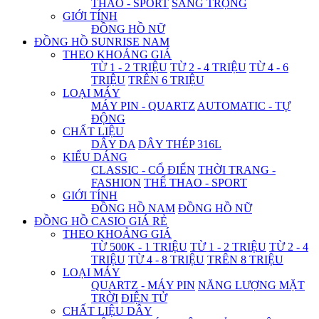
THAO - SPORT
SANG TRỌNG
GIỚI TÍNH
ĐỒNG HỒ NỮ
ĐỒNG HỒ SUNRISE NAM
THEO KHOẢNG GIÁ
TỪ 1 - 2 TRIỆU
TỪ 2 - 4 TRIỆU
TỪ 4 - 6
TRIỆU
TRÊN 6 TRIỆU
LOẠI MÁY
MÁY PIN - QUARTZ
AUTOMATIC - TỰ
ĐỘNG
CHẤT LIỆU
DÂY DA
DÂY THÉP 316L
KIỂU DÁNG
CLASSIC - CỔ ĐIỂN
THỜI TRANG -
FASHION
THỂ THAO - SPORT
GIỚI TÍNH
ĐỒNG HỒ NAM
ĐỒNG HỒ NỮ
ĐỒNG HỒ CASIO GIÁ RẺ
THEO KHOẢNG GIÁ
TỪ 500K - 1 TRIỆU
TỪ 1 - 2 TRIỆU
TỪ 2 - 4
TRIỆU
TỪ 4 - 8 TRIỆU
TRÊN 8 TRIỆU
LOẠI MÁY
QUARTZ - MÁY PIN
NĂNG LƯỢNG MẶT
TRỜI
ĐIỆN TỬ
CHẤT LIỆU DÂY