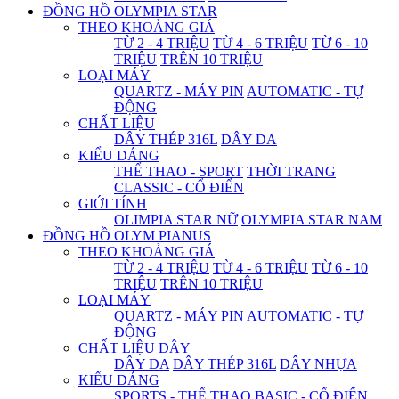
ĐỒNG HỒ OLYMPIA STAR
THEO KHOẢNG GIÁ
TỪ 2 - 4 TRIỆU
TỪ 4 - 6 TRIỆU
TỪ 6 - 10
TRIỆU
TRÊN 10 TRIỆU
LOẠI MÁY
QUARTZ - MÁY PIN
AUTOMATIC - TỰ
ĐỘNG
CHẤT LIỆU
DÂY THÉP 316L
DÂY DA
KIỂU DÁNG
THỂ THAO - SPORT
THỜI TRANG
CLASSIC - CỔ ĐIỂN
GIỚI TÍNH
OLIMPIA STAR NỮ
OLYMPIA STAR NAM
ĐỒNG HỒ OLYM PIANUS
THEO KHOẢNG GIÁ
TỪ 2 - 4 TRIỆU
TỪ 4 - 6 TRIỆU
TỪ 6 - 10
TRIỆU
TRÊN 10 TRIỆU
LOẠI MÁY
QUARTZ - MÁY PIN
AUTOMATIC - TỰ
ĐỘNG
CHẤT LIỆU DÂY
DÂY DA
DÂY THÉP 316L
DÂY NHỰA
KIỂU DÁNG
SPORTS - THỂ THAO
BASIC - CỔ ĐIỂN