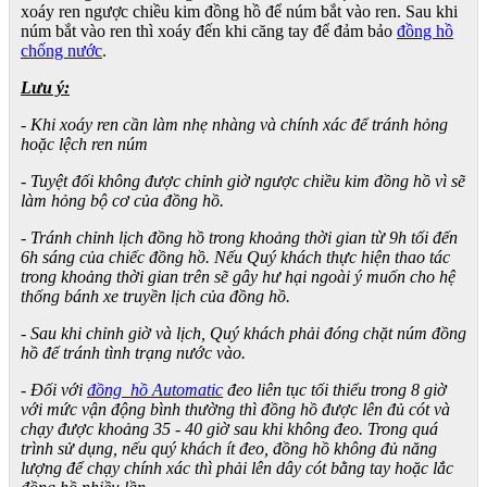
xoáy ren ngược chiều kim đồng hồ để núm bắt vào ren. Sau khi
núm bắt vào ren thì xoáy đến khi căng tay để đảm bảo
đồng hồ
chống nước
.
Lưu ý:
- Khi xoáy ren cần làm nhẹ nhàng và chính xác để tránh hỏng
hoặc lệch ren núm
- Tuyệt đối không được chỉnh giờ ngược chiều kim đồng hồ vì sẽ
làm hỏng bộ cơ của đồng hồ.
- Tránh chỉnh lịch đồng hồ trong khoảng thời gian từ 9h tối đến
6h sáng của chiếc đồng hồ. Nếu Quý khách thực hiện thao tác
trong khoảng thời gian trên sẽ gây hư hại ngoài ý muốn cho hệ
thống bánh xe truyền lịch của đồng hồ.
- Sau khi chỉnh giờ và lịch, Quý khách phải đóng chặt núm đồng
hồ để tránh tình trạng nước vào.
- Đối với
đồng hồ Automatic
đeo liên tục tối thiểu trong 8 giờ
với mức vận động bình thường thì đồng hồ được lên đủ cót và
chạy được khoảng 35 - 40 giờ sau khi không đeo. Trong quá
trình sử dụng, nếu quý khách ít đeo, đồng hồ không đủ năng
lượng để chạy chính xác thì phải lên dây cót bằng tay hoặc lắc