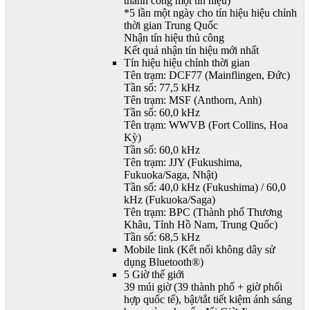
thành công một tín hiệu)
*5 lần một ngày cho tín hiệu hiệu chỉnh
thời gian Trung Quốc
Nhận tín hiệu thủ công
Kết quả nhận tín hiệu mới nhất
Tín hiệu hiệu chỉnh thời gian
Tên trạm: DCF77 (Mainflingen, Đức)
Tần số: 77,5 kHz
Tên trạm: MSF (Anthorn, Anh)
Tần số: 60,0 kHz
Tên trạm: WWVB (Fort Collins, Hoa
Kỳ)
Tần số: 60,0 kHz
Tên trạm: JJY (Fukushima,
Fukuoka/Saga, Nhật)
Tần số: 40,0 kHz (Fukushima) / 60,0
kHz (Fukuoka/Saga)
Tên trạm: BPC (Thành phố Thương
Khâu, Tỉnh Hồ Nam, Trung Quốc)
Tần số: 68,5 kHz
Mobile link (Kết nối không dây sử
dụng Bluetooth®)
5 Giờ thế giới
39 múi giờ (39 thành phố + giờ phối
hợp quốc tế), bật/tắt tiết kiệm ánh sáng