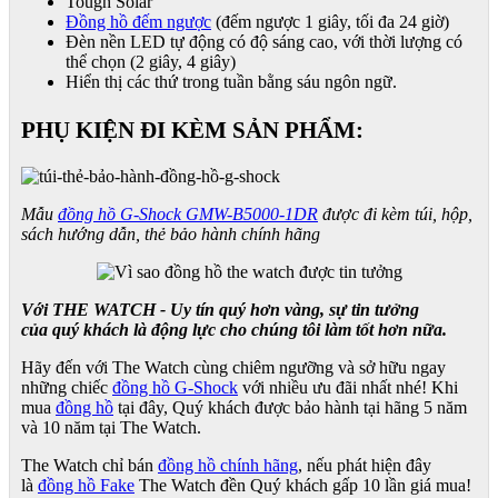
Tough Solar
Đồng hồ đếm ngược
(đếm ngược 1 giây, tối đa 24 giờ)
Đèn nền LED tự động có độ sáng cao, với thời lượng có
thể chọn (2 giây, 4 giây)
Hiển thị các thứ trong tuần bằng sáu ngôn ngữ.
PHỤ KIỆN ĐI KÈM SẢN PHẨM:
Mẫu
đồng hồ G-Shock GMW-B5000-1DR
được đi kèm túi, hộp,
sách hướng dẫn, thẻ bảo hành chính hãng
Với THE WATCH - Uy tín quý hơn vàng, sự tin tưởng
của quý khách là động lực cho chúng tôi làm tốt hơn nữa.
Hãy đến với The Watch cùng chiêm ngưỡng và sở hữu ngay
những chiếc
đồng hồ G-Shock
với nhiều ưu đãi nhất nhé! Khi
mua
đồng hồ
tại đây, Quý khách được bảo hành tại hãng 5 năm
và 10 năm tại The Watch.
The Watch chỉ bán
đồng hồ chính hãng
, nếu phát hiện đây
là
đồng hồ Fake
The Watch đền Quý khách gấp 10 lần giá mua!