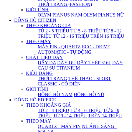
THỜI TRANG (FASHION)
GIỚI TÍNH
OLYM PIANUS NAM
OLYM PIANUS NỮ
ĐỒNG HỒ CITIZEN
THEO KHOẢNG GIÁ
TỪ 2 - 5 TRIỆU
TỪ 5 - 8 TRIỆU
TỪ 8 - 12
TRIỆU
TỪ 12 - 16 TRIỆU
TRÊN 16 TRIỆU
THEO MÁY
MÁY PIN - QUARTZ
ECO - DRIVE
AUTOMATIC - TỰ ĐỘNG
CHẤT LIỆU DÂY
DÂY DA
DÂY DÙ
DÂY THÉP 316L
DÂY
CAU SU
TITANIUM
KIỂU DÁNG
THỜI TRANG
THỂ THAO - SPORT
CLASSIC - CỔ ĐIỂN
GIỚI TÍNH
ĐỒNG HỒ NAM
ĐỒNG HỒ NỮ
ĐỒNG HỒ EDIFICE
THEO KHOẢNG GIÁ
TỪ 2 - 4 TRIỆU
TỪ 4 - 6 TRIỆU
TỪ 6 - 9
TRIỆU
TỪ 9 - 14 TRIỆU
TRÊN 14 TRIỆU
THEO MÁY
QUARTZ - MÁY PIN
NL ÁNH SÁNG -
SOLAR