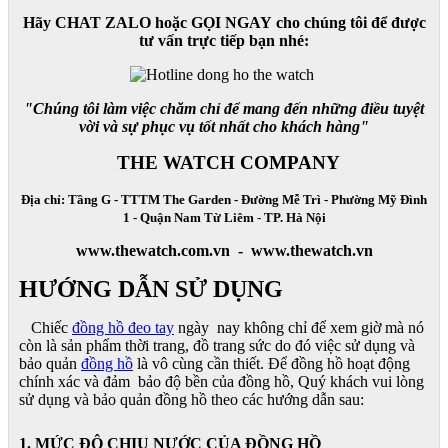
Hãy CHAT ZALO hoặc GỌI NGAY cho chúng tôi để được
tư vấn trực tiếp bạn nhé:
"Chúng tôi làm việc chăm chỉ để mang đến những điều tuyệt
vời và sự phục vụ tốt nhất cho khách hàng"
THE WATCH COMPANY
Địa chỉ: Tầng G - TTTM The Garden - Đường Mễ Trì - Phường Mỹ Đình
1 - Quận Nam Từ Liêm - TP. Hà Nội
www.thewatch.com.vn - www.thewatch.vn
HƯỚNG DẪN SỬ DỤNG
Chiếc
đồng hồ đeo tay
ngày nay không chỉ để xem giờ mà nó
còn là sản phẩm thời trang, đồ trang sức do đó việc sử dụng và
bảo quản
đồng hồ
là vô cùng cần thiết. Để đồng hồ hoạt động
chính xác và đảm bảo độ bền của đồng hồ, Quý khách vui lòng
sử dụng và bảo quản đồng hồ theo các hướng dẫn sau:
1. MỨC ĐỘ CHỊU NƯỚC CỦA ĐỒNG HỒ