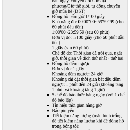
ban ngày, chuyển đổi Giờ địa
phương/Giờ thế giới, tự động chuyển
giờ mùa hè (DST)
Đồng hồ bấm giờ 1/100 giây
Khả năng đo: 00'00"00~59'59"99 (cho
60 phút đầu tiên)
1:00'00~23:59'59 (sau 60 phút)
Đơn vị đo: 1/100 giây (cho 60 phút đầu
tiên)
1 giây (sau 60 phút)
Chế độ đo: Thời gian đã trôi qua, ngắt
giờ, thời gian về đích thứ nhất - thứ hai
Đồng hồ đếm ngược
Đơn vị đo: 1 giây
Khoảng đếm ngược: 24 giờ
Khoảng cài đặt thời gian bắt đầu đếm
ngược: 1 phút đến 24 giờ (khoảng tăng
1 phút và khoảng tăng 1 giờ)
5 chế độ báo thức hàng ngày (với 1 chế
độ báo lặp)
Tín hiệu thời gian hàng giờ
Báo pin yếu
Tiết kiệm năng lượng (màn hình trống
để tiết kiệm năng lượng khi để đồng hồ
trong bóng tối)