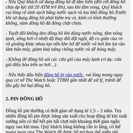
- Nếu Quý khách sử dụng đồng hồ đi tắm biển (đối với đồng hồ
chịu áp lực (từ 20 ATM trở lên), sau khi tắm xong, Quý khách
vui lòng vệ sinh sạch bằng nước sạch và lau khô đồng hồ.Trước
khi sử dụng đồng hồ phải kiểm tra vỏ, kính có bình thường
không, núm đồng hồ đã đóng chặt chưa.
- Tuyệt đối không đeo đồng hồ khi dùng nước nóng, tắm nóng
lạnh, xông hơi vì nhiệt độ thay đổi đột ngột, độ co giãn của vỏ
và gioăng khác nhau tạo nên khe hở để nước và hơi ẩm lọt vào
làm bẩn máy, giảm khả năng chống nước và dễ hỏng máy.
- Không để đồng hồ sát các cửa gió của máy lạnh (ví dụ: cửa
gió điều hòa trên xe hơi…)
- Nếu thấy dấu hiệu
đồng hồ bị vào nước
, vui lòng mang ngay
qua cơ sở The Watch hoặc TTBH gần nhất để xử lý, tránh để
lâu gây hư hại đồng hồ.
2. PIN ĐỒNG HỒ
Đồng hồ pin thường có thời gian sử dụng từ 1,5 – 2 năm. Tuy
nhiên đồng hồ pin được hãng sản xuất cho hoạt động từ khi xuất
xưởng nên có thể hết pin bất chợt một khoảng thời gian ngắn
ngay sau khi mua. Quý khách hàng không cần lo lắng, có thể
mang ngay qua The Watch để được hỗ trợ thay thế miễn phí.