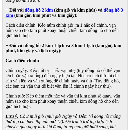
đồng hồ nhiều lần.
+ Đối với
đồng hồ 2 kim
(kim giờ và kim phút) và
đồng hồ 3
kim
(kim giờ, kim phút và kim giây):
Cách điều chỉnh: Kéo núm chỉnh giờ ra 1 nấc để chỉnh, vặn
núm sao cho kim phút xoay thuận chiều kim đồng hồ cho đến
giờ thích hợp.
+ Đối với đồng hồ 2 kim 1 lịch và 3 kim 1 lịch (kim giờ, kim
phút, kim giây và lịch ngày):
Cách điều chỉnh:
Chỉnh ngày: Kéo nút ra 1 nấc vặn nhẹ (tùy đồng hồ có thể vặn
lên hoặc vặn xuống) đến ngày hiện tại. Nếu có lịch thứ thì chỉ
cần vặn lên và vặn xuống để chỉnh ngày và thứ (Tùy đồng hồ,
các bạn cứ vặn thử để biết vặn lên là chỉnh ngày hay thứ).
Chỉnh giờ: Kéo thêm một nấc và vặn thì kim phút sẽ quay, vặn
núm sao cho kim phút xoay thuận chiều kim đồng hồ cho đến
giờ thích hợp.
Lưu ý:
Có 2 múi giờ (múi giờ Ngày và Đêm Vì đồng hồ thông
thường chỉ hiển thị múi giờ 12). Để tránh trường hợp lịch
chuyển qua ngày mới khi đang trong múi giờ buổi sáng, khi