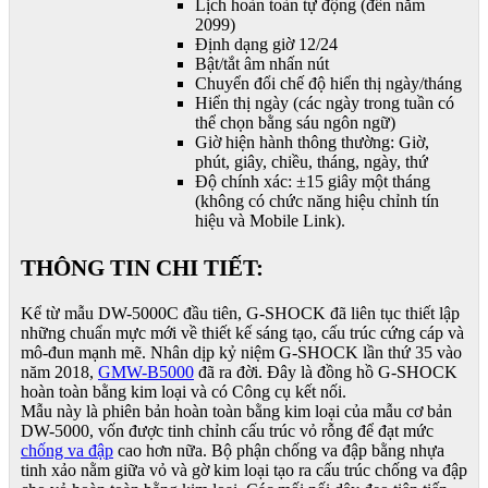
Lịch hoàn toàn tự động (đến năm
2099)
Định dạng giờ 12/24
Bật/tắt âm nhấn nút
Chuyển đổi chế độ hiển thị ngày/tháng
Hiển thị ngày (các ngày trong tuần có
thể chọn bằng sáu ngôn ngữ)
Giờ hiện hành thông thường: Giờ,
phút, giây, chiều, tháng, ngày, thứ
Độ chính xác: ±15 giây một tháng
(không có chức năng hiệu chỉnh tín
hiệu và Mobile Link).
THÔNG TIN CHI TIẾT:
Kể từ mẫu DW-5000C đầu tiên, G-SHOCK đã liên tục thiết lập
những chuẩn mực mới về thiết kế sáng tạo, cấu trúc cứng cáp và
mô-đun mạnh mẽ. Nhân dịp kỷ niệm G-SHOCK lần thứ 35 vào
năm 2018,
GMW-B5000
đã ra đời. Đây là đồng hồ G-SHOCK
hoàn toàn bằng kim loại và có Công cụ kết nối.
Mẫu này là phiên bản hoàn toàn bằng kim loại của mẫu cơ bản
DW-5000, vốn được tinh chỉnh cấu trúc vỏ rỗng để đạt mức
chống va đập
cao hơn nữa. Bộ phận chống va đập bằng nhựa
tinh xảo nằm giữa vỏ và gờ kim loại tạo ra cấu trúc chống va đập