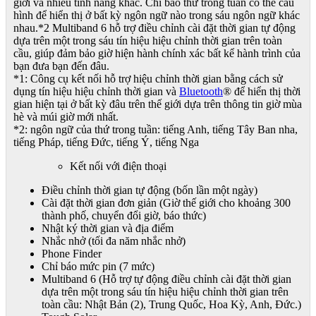
giới và nhiều tính năng khác. Chỉ báo thứ trong tuần có thể cấu
hình để hiển thị ở bất kỳ ngôn ngữ nào trong sáu ngôn ngữ khác
nhau.
*2
Multiband 6 hỗ trợ điều chỉnh cài đặt thời gian tự động
dựa trên một trong sáu tín hiệu hiệu chỉnh thời gian trên toàn
cầu, giúp đảm bảo giờ hiện hành chính xác bất kể hành trình của
bạn đưa bạn đến đâu.
*1
: Công cụ kết nối hỗ trợ hiệu chỉnh thời gian bằng cách sử
dụng tín hiệu hiệu chỉnh thời gian và
Bluetooth
® để hiển thị thời
gian hiện tại ở bất kỳ đâu trên thế giới dựa trên thông tin giờ mùa
hè và múi giờ mới nhất.
*2
: ngôn ngữ của thứ trong tuần: tiếng Anh, tiếng Tây Ban nha,
tiếng Pháp, tiếng Đức, tiếng Ý, tiếng Nga
Kết nối với điện thoại
Điều chỉnh thời gian tự động (bốn lần một ngày)
Cài đặt thời gian đơn giản (Giờ thế giới cho khoảng 300
thành phố, chuyển đổi giờ, báo thức)
Nhật ký thời gian và địa điểm
Nhắc nhở (tối đa năm nhắc nhở)
Phone Finder
Chỉ báo mức pin (7 mức)
Multiband 6 (Hỗ trợ tự động điều chỉnh cài đặt thời gian
dựa trên một trong sáu tín hiệu hiệu chỉnh thời gian trên
toàn cầu: Nhật Bản (2), Trung Quốc, Hoa Kỳ, Anh, Đức.)