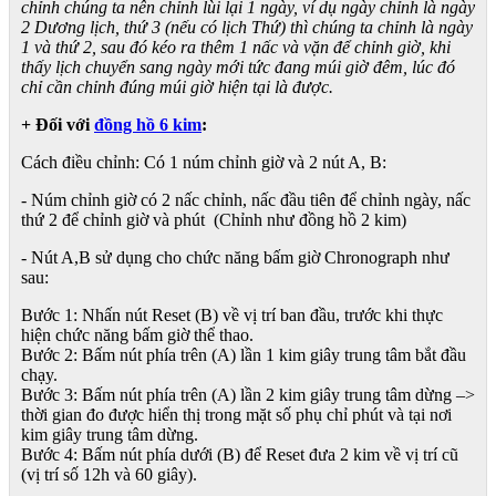
chỉnh chúng ta nên chỉnh lùi lại 1 ngày, ví dụ ngày chỉnh là ngày
2 Dương lịch, thứ 3 (nếu có lịch Thứ) thì chúng ta chỉnh là ngày
1 và thứ 2, sau đó kéo ra thêm 1 nấc và vặn để chỉnh giờ, khi
thấy lịch chuyển sang ngày mới tức đang múi giờ đêm, lúc đó
chỉ cần chỉnh đúng múi giờ hiện tại là được.
+ Đối với
đồng hồ 6 kim
:
Cách điều chỉnh: Có 1 núm chỉnh giờ và 2 nút A, B:
- Núm chỉnh giờ có 2 nấc chỉnh, nấc đầu tiên để chỉnh ngày, nấc
thứ 2 để chỉnh giờ và phút (Chỉnh như đồng hồ 2 kim)
- Nút A,B sử dụng cho chức năng bấm giờ Chronograph như
sau:
Bước 1: Nhấn nút Reset (B) về vị trí ban đầu, trước khi thực
hiện chức năng bấm giờ thể thao.
Bước 2: Bấm nút phía trên (A) lần 1 kim giây trung tâm bắt đầu
chạy.
Bước 3: Bấm nút phía trên (A) lần 2 kim giây trung tâm dừng –>
thời gian đo được hiển thị trong mặt số phụ chỉ phút và tại nơi
kim giây trung tâm dừng.
Bước 4: Bấm nút phía dưới (B) để Reset đưa 2 kim về vị trí cũ
(vị trí số 12h và 60 giây).