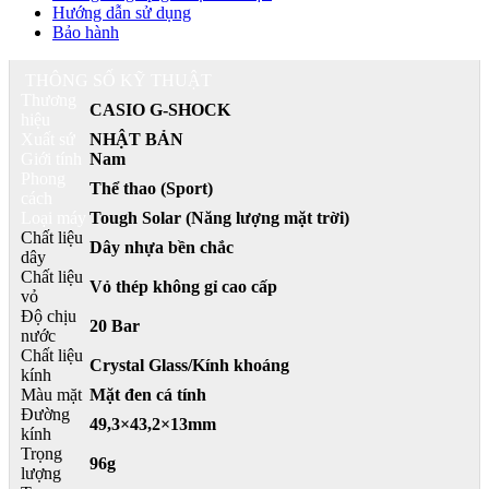
Hướng dẫn sử dụng
Bảo hành
THÔNG SỐ KỸ THUẬT
Thương
CASIO G-SHOCK
hiệu
Xuất sứ
NHẬT BẢN
Giới tính
Nam
Phong
Thể thao (Sport)
cách
Loại máy
Tough Solar (Năng lượng mặt trời)
Chất liệu
Dây nhựa bền chắc
dây
Chất liệu
Vỏ thép không gỉ cao cấp
vỏ
Độ chịu
20 Bar
nước
Chất liệu
Crystal Glass/Kính khoáng
kính
Màu mặt
Mặt đen cá tính
Đường
49,3×43,2×13mm
kính
Trọng
96g
lượng