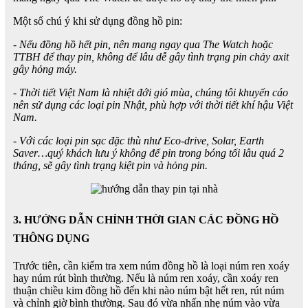
Một số chú ý khi sử dụng đồng hồ pin:
- Nếu đồng hồ hết pin, nên mang ngay qua The Watch hoặc
TTBH để thay pin, không để lâu dễ gây tình trạng pin chảy axit
gây hỏng máy.
- Thời tiết Việt Nam là nhiệt đới gió mùa, chúng tôi khuyến cáo
nên sử dụng các loại pin Nhật, phù hợp với thời tiết khí hậu Việt
Nam.
- Với các loại pin sạc đặc thù như Eco-drive, Solar, Earth
Saver…quý khách lưu ý không để pin trong bóng tối lâu quá 2
tháng, sẽ gây tình trạng kiệt pin và hỏng pin.
3. HƯỚNG DẪN CHỈNH THỜI GIAN CÁC ĐỒNG HỒ
THÔNG DỤNG
Trước tiên, cần kiểm tra xem núm đồng hồ là loại núm ren xoáy
hay núm rút bình thường. Nếu là núm ren xoáy, cần xoáy ren
thuận chiều kim đồng hồ đến khi nào núm bật hết ren, rút núm
và chỉnh giờ bình thường. Sau đó vừa nhấn nhẹ núm vào vừa