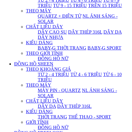
TỪ 2 - 4 TRIỆU
TỪ 4 - 6 TRIỆU
TỪ 6 - 9
TRIỆU
TỪ 9 - 15 TRIỆU
TRÊN 15 TRIỆU
THEO MÁY
QUARTZ + ĐIỆN TỬ
NL ÁNH SÁNG -
SOLAR
CHẤT LIỆU DÂY
DÂY CAO SU
DÂY THÉP 316L
DÂY DA
DÂY NHỰA
KIỂU DÁNG
BABY-G THỜI TRANG
BABY-G SPORT
THEO GIỚI TÍNH
ĐỒNG HỒ NỮ
ĐỒNG HỒ SHEEN
THEO KHOẢNG GIÁ
TỪ 2 - 4 TRIỆU
TỪ 4 - 6 TRIỆU
TỪ 6 - 10
TRIỆU
THEO MÁY
MÁY PIN - QUARTZ
NL ÁNH SÁNG -
SOLAR
CHẤT LIỆU DÂY
DÂY DA
DÂY THÉP 316L
KIỂU DÁNG
THỜI TRANG
THỂ THAO - SPORT
GIỚI TÍNH
ĐỒNG HỒ NỮ