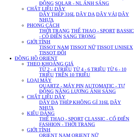
ĐỘNG
SOLAR - NL ÁNH SÁNG
CHẤT LIỆU DÂY
DÂY THÉP 316L
DÂY DA
DÂY VẢI
DÂY
NHỰA
PHONG CÁCH
THỜI TRANG
THỂ THAO - SPORT
BASSIC
- CỔ ĐIỂN
SANG TRỌNG
GIỚI TÍNH
TISSOT NAM
TISSOT NỮ
TISSOT UNISEX
TISSOT ĐÔI
ĐỒNG HỒ ORIENT
THEO KHOẢNG GIÁ
TỪ 2 - 4 TRIỆU
TỪ 4 - 6 TRIỆU
TỪ 6 - 10
TRIỆU
TRÊN 10 TRIỆU
LOẠI MÁY
QUARTZ - MÁY PIN
AUTOMATIC - TỰ
ĐỘNG
NĂNG LƯỢNG ÁNH SÁNG
CHẤT LIỆU DÂY
DÂY DA
THÉP KHÔNG GỈ 316L
DÂY
NHỰA
KIỂU DÁNG
THỂ THAO - SPORT
CLASSIC - CỔ ĐIỂN
FASHION - THỜI TRANG
GIỚI TÍNH
ORIENT NAM
ORIENT NỮ