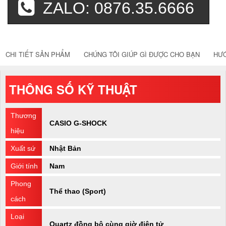
ZALO: 0876.35.6666
CHI TIẾT SẢN PHẨM
CHÚNG TÔI GIÚP GÌ ĐƯỢC CHO BẠN
HƯ
THÔNG SỐ KỸ THUẬT
Thương
CASIO G-SHOCK
hiệu
Xuất sứ
Nhật Bản
Giới tính
Nam
Phong
Thể thao (Sport)
cách
Loại
Quartz đồng bộ cùng giờ điện tử