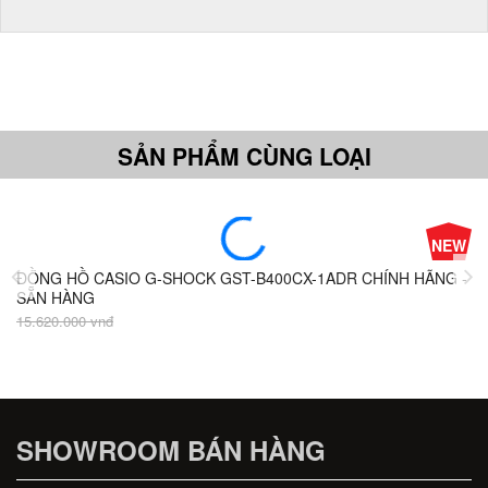
SẢN PHẨM CÙNG LOẠI
NEW
ĐỒNG HỒ CASIO G-SHOCK GST-B400CX-1ADR CHÍNH HÃNG -
Đ
SẴN HÀNG
H
15.620.000 vnđ
7.
SHOWROOM BÁN HÀNG