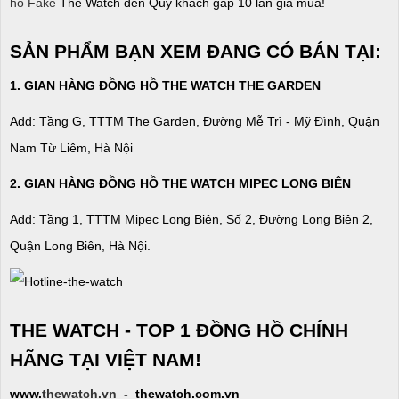
hồ Fake
The Watch đền Quý khách gấp 10 lần giá mua!
SẢN PHẨM BẠN XEM ĐANG CÓ BÁN TẠI:
1. GIAN HÀNG ĐỒNG HỒ THE WATCH THE GARDEN
Add: Tầng G, TTTM The Garden, Đường Mễ Trì - Mỹ Đình, Quận
Nam Từ Liêm, Hà Nội
2. GIAN HÀNG ĐỒNG HỒ
THE WATCH
MIPEC LONG BIÊN
Add: Tầng 1, TTTM Mipec Long Biên, Số 2, Đường Long Biên 2,
Quận Long Biên, Hà Nội.
THE WATCH - TOP 1 ĐỒNG HỒ CHÍNH
HÃNG TẠI VIỆT NAM!
www.
thewatch.vn
- thewatch.com.vn