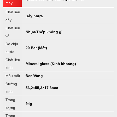
máy
Chất liệu
Dây nhựa
dây
Chất liệu
Nhựa/Thép không gỉ
vỏ
Độ chịu
20 Bar (Mét)
nước
Chất liệu
Mineral glass (Kính khoáng)
kính
Màu mặt
Đen/Vàng
Đường
56,2×55,3×17,3mm
kính
Trọng
94g
lượng
Trạng