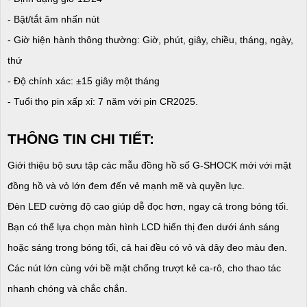
- Bật/tắt âm nhấn nút
- Giờ hiện hành thông thường: Giờ, phút, giây, chiều, tháng, ngày,
thứ
- Độ chính xác: ±15 giây một tháng
- Tuổi thọ pin xấp xỉ: 7 năm với pin CR2025.
THÔNG TIN CHI TIẾT:
Giới thiệu bộ sưu tập các mẫu đồng hồ số G-SHOCK mới với mặt
đồng hồ và vỏ lớn đem đến vẻ mạnh mẽ và quyền lực.
Đèn LED cường độ cao giúp dễ đọc hơn, ngay cả trong bóng tối.
Bạn có thể lựa chọn màn hình LCD hiển thị đen dưới ánh sáng
hoặc sáng trong bóng tối, cả hai đều có vỏ và dây đeo màu đen.
Các nút lớn cùng với bề mặt chống trượt kẻ ca-rô, cho thao tác
nhanh chóng và chắc chắn.