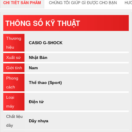
CHI TIẾT SẢN PHẨM
CHÚNG TÔI GIÚP GÌ ĐƯỢC CHO BẠN
HƯ
THÔNG SỐ KỸ THUẬT
Thương
CASIO G-SHOCK
hiệu
Xuất sứ
Nhật Bản
Giới tính
Nam
Phong
Thể thao (Sport)
cách
Loại
Điện tử
máy
Chất liệu
Dây nhựa
dây