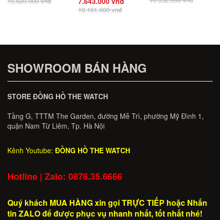
15.620.000 vnđ
7.643.000 vnđ
CHÍNH HÃNG - SẴN
CHÍNH HÃNG
10.191.000 vnđ
HÀNG
SHOWROOM BÁN HÀNG
STORE ĐỒNG HỒ THE WATCH
Tầng G, TTTM The Garden, đường Mễ Trì, phường Mỹ Đình 1,
quận Nam Từ Liêm, Tp. Hà Nội
Kênh Youtube:
ĐỒNG HỒ THE WATCH
Hotline | Zalo: 0876.35.6666
Quý khách MUA HÀNG xin gọi TRỰC TIẾP hoặc Nhắn
tin ZALO để được phục vụ nhanh nhất, tốt nhất nhé!