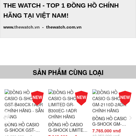
THE WATCH - TOP 1 ĐỒNG HỒ CHÍNH
HÃNG TẠI VIỆT NAM!
www.
thewatch.vn
- thewatch.com.vn
SẢN PHẨM CÙNG LOẠI
-25%
-25%
NEW
NEW
NEW
Giá
Giá
ĐỒNG HỒ CASIO
G-SHOCK GM-
ĐỒNG HỒ CASIO
ĐỒNG HỒ CASIO
2110D-2ADR
G-SHOCK GST-
G-SHOCK LIMITED
7.765.000 vnđ
CHÍNH HÃNG
B400CX-1ADR
GR-B300EC-1ADR
10.352.000 vnđ