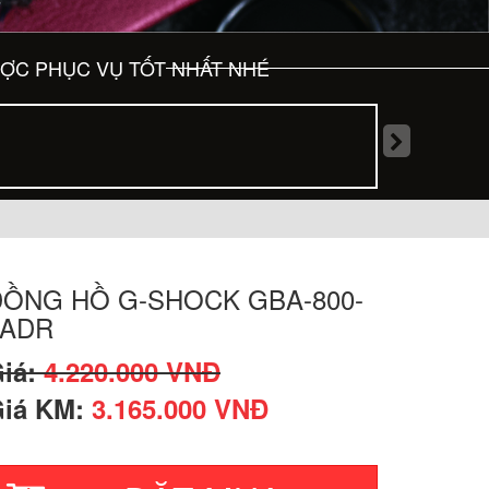
ƯỢC PHỤC VỤ TỐT NHẤT NHÉ
ĐỒNG HỒ G-SHOCK GBA-800-
4ADR
iá:
4.220.000 VNĐ
iá KM:
3.165.000 VNĐ