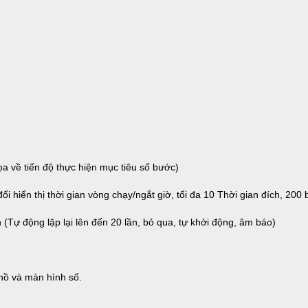
ọa về tiến độ thực hiện mục tiêu số bước)
 hiển thị thời gian vòng chạy/ngắt giờ, tối đa 10 Thời gian đích, 200 
an (Tự động lặp lại lên đến 20 lần, bỏ qua, tự khởi động, âm báo)
hồ và màn hình số.