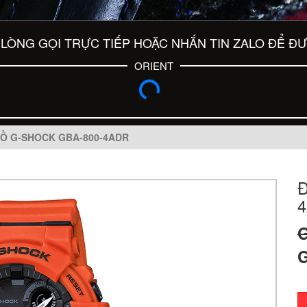
LÒNG GỌI TRỰC TIẾP HOẶC NHẮN TIN ZALO ĐỂ Đ
ORIENT
Ồ G-SHOCK GBA-800-4ADR
G
G