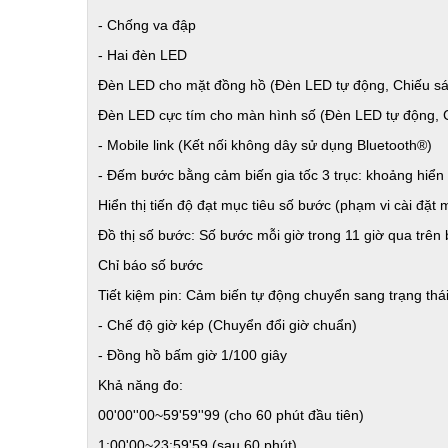
- Chống va đập
- Hai đèn LED
Đèn LED cho mặt đồng hồ (Đèn LED tự động, Chiếu sáng
Đèn LED cực tím cho màn hình số (Đèn LED tự động, Ch
- Mobile link (Kết nối không dây sử dụng Bluetooth®)
- Đếm bước bằng cảm biến gia tốc 3 trục: khoảng hiển 
Hiển thị tiến độ đạt mục tiêu số bước (phạm vi cài đặ
Đồ thị số bước: Số bước mỗi giờ trong 11 giờ qua trên
Chỉ báo số bước
Tiết kiệm pin: Cảm biến tự động chuyển sang trạng thá
- Chế độ giờ kép (Chuyển đổi giờ chuẩn)
- Đồng hồ bấm giờ 1/100 giây
Khả năng đo:
00'00''00~59'59''99 (cho 60 phút đầu tiên)
1:00'00~23:59'59 (sau 60 phút)