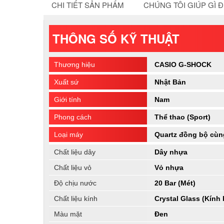
CHI TIẾT SẢN PHẨM
CHÚNG TÔI GIÚP GÌ 
THÔNG SỐ KỸ THUẬT
Thương hiệu
CASIO G-SHOCK
Xuất sứ
Nhật Bản
Giới tính
Nam
Phong cách
Thể thao (Sport)
Loại máy
Quartz đồng bộ cùng
Chất liệu dây
Dây nhựa
Chất liệu vỏ
Vỏ nhựa
Độ chịu nước
20 Bar (Mét)
Chất liệu kính
Crystal Glass (Kính
Màu mặt
Đen