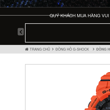
QUÝ KHÁCH MUA HÀNG VUI 
TRANG CHỦ
ĐỒNG HỒ G-SHOCK
ĐỒNG H