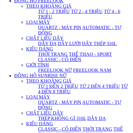
ĐỒNG HỒ FREELOOK
THEO KHOẢNG GIÁ
TỪ 1 - 2 TRIỆU
TỪ 2 - 4 TRIỆU
TỪ 4 - 6
TRIỆU
LOẠI MÁY
QUARTZ - MÁY PIN
AUTOMATIC - TỰ
ĐỘNG
CHẤT LIỆU DÂY
DÂY DA
DÂY LƯỚI
DÂY THÉP 316L
KIỂU DÁNG
THỜI TRANG
THỂ THAO - SPORT
CLASSIC - CỔ ĐIỂN
GIỚI TÍNH
FREELOOK NỮ
FREELOOK NAM
ĐỒNG HỒ SUNRISE NỮ
THEO KHOẢNG GIÁ
TỪ 1 ĐẾN 2 TRIỆU
TỪ 2 ĐẾN 4 TRIỆU
TỪ
4 ĐẾN 8 TRIỆU
LOẠI MÁY
QUARTZ - MÁY PIN
AUTOMATIC - TỰ
ĐỘNG
CHẤT LIỆU DÂY
THÉP KHÔNG GỈ 316L
DÂY DA
KIỂU DÁNG
CLASSIC - CỔ ĐIỂN
THỜI TRANG
THỂ