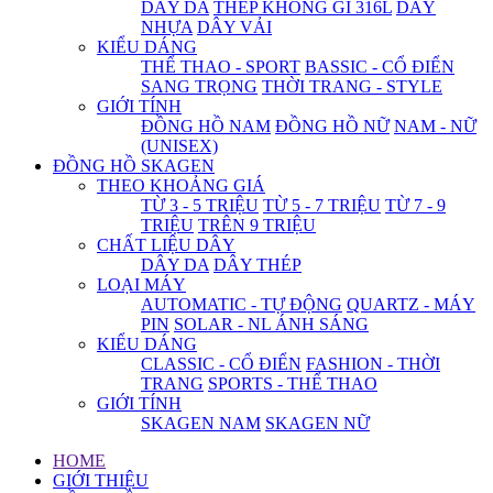
DÂY DA
THÉP KHÔNG GỈ 316L
DÂY
NHỰA
DÂY VẢI
KIỂU DÁNG
THỂ THAO - SPORT
BASSIC - CỔ ĐIỂN
SANG TRỌNG
THỜI TRANG - STYLE
GIỚI TÍNH
ĐỒNG HỒ NAM
ĐỒNG HỒ NỮ
NAM - NỮ
(UNISEX)
ĐỒNG HỒ SKAGEN
THEO KHOẢNG GIÁ
TỪ 3 - 5 TRIỆU
TỪ 5 - 7 TRIỆU
TỪ 7 - 9
TRIỆU
TRÊN 9 TRIỆU
CHẤT LIỆU DÂY
DÂY DA
DÂY THÉP
LOẠI MÁY
AUTOMATIC - TỰ ĐỘNG
QUARTZ - MÁY
PIN
SOLAR - NL ÁNH SÁNG
KIỂU DÁNG
CLASSIC - CỔ ĐIỂN
FASHION - THỜI
TRANG
SPORTS - THỂ THAO
GIỚI TÍNH
SKAGEN NAM
SKAGEN NỮ
HOME
GIỚI THIỆU