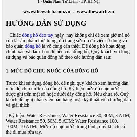
1 - Quận Nam Từ Liêm - TP. Hà Nội
www.thewatch.com.vn - www.thewatch.vn
HƯỚNG DẪN SỬ DỤNG
Chiếc
đồng hồ đeo tay
ngày nay không chỉ để xem giờ mà nó
còn là sản phẩm thời trang, đồ trang sức do đó việc sử dụng và
bảo quản
đồng hồ
là vô cùng cần thiết. Để đồng hồ hoạt động
chính xác và đảm bảo độ bền của đồng hồ, Quý khách vui lòng
sử dụng và bảo quản đồng hồ theo các hướng dẫn sau:
1. MỨC ĐỘ CHỊU NƯỚC CỦA ĐỒNG HỒ
Trước khi sử dụng đồng hồ, đề nghị quý khách xem hướng dẫn
mức độ chịu nước của đồng hồ. Ký hiệu mức độ chịu nước
được ghi trên mặt số hoặc dưới đáy đồng hồ. Nếu chưa rõ, Quý
khách đề nghị nhân viên bán hàng hoặc kỹ thuật viên hướng dẫn
và giải thích.
- Ký hiệu: Water Resistance, Water Resistance 30, 30M, 3 ATM;
Water Resistance 50, 50M, 5 ATM; Water Resistance 100,
100M, 10 ATM: Mức độ chịu nước trung bình, quý khách có
thể đi mưa rửa tay.