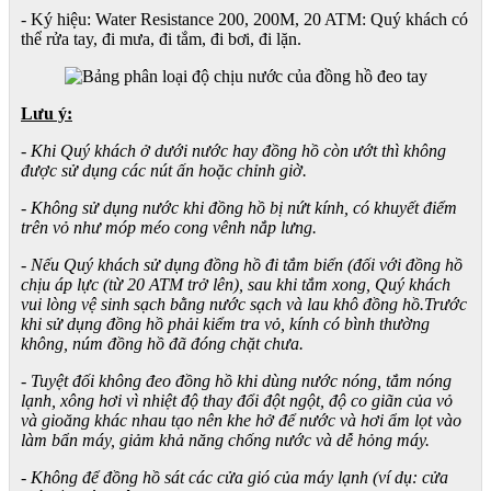
- Ký hiệu: Water Resistance 200, 200M, 20 ATM: Quý khách có
thể rửa tay, đi mưa, đi tắm, đi bơi, đi lặn.
Lưu ý:
- Khi Quý khách ở dưới nước hay đồng hồ còn ướt thì không
được sử dụng các nút ấn hoặc chỉnh giờ.
- Không sử dụng nước khi đồng hồ bị nứt kính, có khuyết điểm
trên vỏ như móp méo cong vênh nắp lưng.
- Nếu Quý khách sử dụng đồng hồ đi tắm biển (đối với đồng hồ
chịu áp lực (từ 20 ATM trở lên), sau khi tắm xong, Quý khách
vui lòng vệ sinh sạch bằng nước sạch và lau khô đồng hồ.Trước
khi sử dụng đồng hồ phải kiểm tra vỏ, kính có bình thường
không, núm đồng hồ đã đóng chặt chưa.
- Tuyệt đối không đeo đồng hồ khi dùng nước nóng, tắm nóng
lạnh, xông hơi vì nhiệt độ thay đổi đột ngột, độ co giãn của vỏ
và gioăng khác nhau tạo nên khe hở để nước và hơi ẩm lọt vào
làm bẩn máy, giảm khả năng chống nước và dễ hỏng máy.
- Không để đồng hồ sát các cửa gió của máy lạnh (ví dụ: cửa