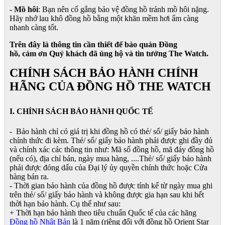
- Mồ hôi
: Bạn nên cố gắng bảo vệ đồng hồ tránh mồ hôi nặng.
Hãy nhớ lau khô đồng hồ bằng một khăn mềm hơi ẩm càng
nhanh càng tốt.
Trên đây là thông tin cần thiết để bảo quản Đồng
hồ, cảm ơn Quý khách đã ủng hộ và tin tưởng The Watch.
CHÍNH SÁCH BẢO HÀNH CHÍNH
HÃNG CỦA ĐỒNG HỒ THE WATCH
I. CHÍNH SÁCH BẢO HÀNH QUỐC TẾ
- Bảo hành chỉ có giá trị khi đồng hồ có thẻ/ sổ/ giấy bảo hành
chính thức đi kèm. Thẻ/ sổ/ giấy bảo hành phải được ghi đầy đủ
và chính xác các thông tin như: Mã số đồng hồ, mã đáy đồng hồ
(nếu có), địa chỉ bán, ngày mua hàng, ....Thẻ/ sổ/ giấy bảo hành
phải được đóng dấu của Đại lý ủy quyền chính thức hoặc Cửa
hàng bán ra.
- Thời gian bảo hành của đồng hồ được tính kể từ ngày mua ghi
trên thẻ/ sổ/ giấy bảo hành và không được gia hạn sau khi hết
thời hạn bảo hành. Cụ thể như sau:
+ Thời hạn bảo hành theo tiêu chuẩn Quốc tế của các hãng
Đồng hồ Nhật Bản
là 1 năm (riêng đối với đồng hồ Orient Star