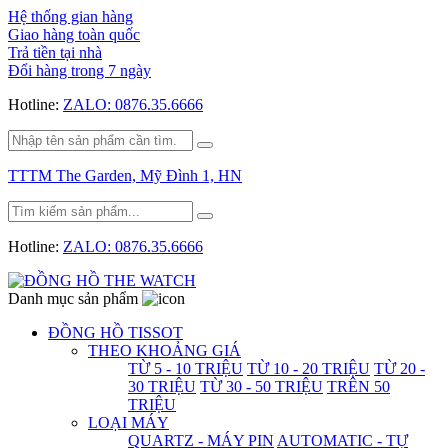
Hệ thống gian hàng
Giao hàng toàn quốc
Trả tiền tại nhà
Đổi hàng trong 7 ngày
Hotline:
ZALO: 0876.35.6666
TTTM The Garden, Mỹ Đình 1, HN
Hotline:
ZALO: 0876.35.6666
Danh mục sản phẩm
ĐỒNG HỒ TISSOT
THEO KHOẢNG GIÁ
TỪ 5 - 10 TRIỆU
TỪ 10 - 20 TRIỆU
TỪ 20 -
30 TRIỆU
TỪ 30 - 50 TRIỆU
TRÊN 50
TRIỆU
LOẠI MÁY
QUARTZ - MÁY PIN
AUTOMATIC - TỰ