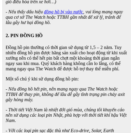
gió điều hòa trên xe hơi…)
- Nếu thấy dấu hiệu
đồng hồ bị vào nước
, vui lòng mang ngay
qua cơ sở The Watch hoặc TTBH gần nhất để xử lý, tránh để
lâu gây hư hại đồng hồ.
2. PIN ĐỒNG HỒ
Đồng hồ pin thường có thời gian sử dụng từ 1,5 – 2 năm. Tuy
nhiên đồng hồ pin được hãng sản xuất cho hoạt động từ khi xuất
xưởng nên có thể hết pin bất chợt một khoảng thời gian ngắn
ngay sau khi mua. Quý khách hàng không cần lo lắng, có thể
mang ngay qua The Watch để được hỗ trợ thay thế miễn phí.
Một số chú ý khi sử dụng đồng hồ pin:
- Nếu đồng hồ hết pin, nên mang ngay qua The Watch hoặc
TTBH để thay pin, không để lâu dễ gây tình trạng pin chảy axit
gây hỏng máy.
- Thời tiết Việt Nam là nhiệt đới gió mùa, chúng tôi khuyến cáo
nên sử dụng các loại pin Nhật, phù hợp với thời tiết khí hậu Việt
Nam.
- Với các loại pin sạc đặc thù như Eco-drive, Solar, Earth