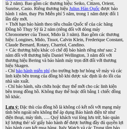
là 2 năm). Bao gồm các thương hiệu: Seiko, Citizen, Orient,
Sunrise, Casio. Riêng thương hiệu
Julius Hàn Quốc
được bảo
hành 1 năm, thay Pin Miễn phí 5 năm, trong 1 năm được đổi 1
lần dây mới.
+ Thời hạn bảo hành theo tiêu chuẩn Quốc tế của các hãng
Đồng hồ Thụy Sỹ là 2 năm (riêng đối với dòng máy
Chronometer của Tissot, Mido là 3 năm). Bao gồm các thương
hiệu: Longines, Mido, Tissot, Calvin Klein, Frederique Constant,
Claude Bernard, Rotary, Charriol, Candino.
+ Các thương hiệu khác có chế độ bảo hành riêng như sau: 2
năm đối với thương hiệu Daniel Wellington, 3 năm đối với
thương hiệu Bering và bảo hành máy trọn đời đối với thương
hiệu Skagen.
- Chỉ
bảo hành miễn phí
cho trường hợp hư hỏng về máy và các
linh kiện bên trong của đồng hồ khi được xác định là do lỗi của
nhà sản xuất.
- Chỉ bảo hành, sửa chữa hoặc thay thế mới cho các linh kiện
bên trong đồng hồ. Không thay thế hoặc đổi bằng 1 chiếc đồng
hồ khác.
Lưu ý
:
Đặc thù của đồng hồ là không có kết nối với mạng máy
tính bên ngoài nên không thể áp dụng Bảo hành điện tử như
điện thoại, máy tính, …. Quý khách vui lòng lưu trữ, bảo quản
kỹ lượng thẻ/ sổ/ giấy bảo hành để được hưởng đầy đủ quyền lợi
bảo hành cam kết mua hàng. Italy Watch và các Trung tâm bảo