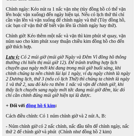
Chỉnh ngày: Kéo nút ra 1 nấc vặn nhẹ (tùy đồng hồ có thể vặn
lên hoặc vặn xuống) đến ngày hiện tại. Nếu có lịch thứ thì chỉ
cần vặn lên và vặn xuống để chỉnh ngày và thứ (Tùy đồng hồ,
các bạn cứ vặn thử để biết vặn lên là chỉnh ngày hay thứ).
Chỉnh giờ: Kéo thêm một nấc và vặn thì kim phút sẽ quay, vặn
núm sao cho kim phút xoay thuận chiều kim đồng hồ cho đến
giờ thích hợp.
Lưu ý:
Có 2 múi giờ (múi giờ Ngày và Đêm Vì đồng hồ thông
thường chỉ hiển thị múi giờ 12). Để tránh trường hợp lịch
chuyển qua ngày mới khi đang trong múi giờ buổi sáng, khi
chỉnh chúng ta nên chỉnh lùi lại 1 ngày, ví dụ ngày chỉnh là ngày
2 Dương lịch, thứ 3 (nếu có lịch Thứ) thì chúng ta chỉnh là ngày
1 và thứ 2, sau đó kéo ra thêm 1 nấc và vặn để chỉnh giờ, khi
thấy lịch chuyển sang ngày mới tức đang múi giờ đêm, lúc đó
chỉ cần chỉnh đúng múi giờ hiện tại là được.
+ Đối với
đồng hồ 6 kim
:
Cách điều chỉnh: Có 1 núm chỉnh giờ và 2 nút A, B:
- Núm chỉnh giờ có 2 nấc chỉnh, nấc đầu tiên để chỉnh ngày, nấc
thứ 2 để chỉnh giờ và phút (Chỉnh như đồng hồ 2 kim)