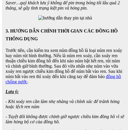
Saver…quý khách lưu ý không để pin trong bóng tối lâu quá 2
tháng, sẽ gây tình trạng kiệt pin và hỏng pin.
3. HƯỚNG DẪN CHỈNH THỜI GIAN CÁC ĐỒNG HỒ
THÔNG DỤNG
Trước tiên, cần kiểm tra xem núm đồng hồ là loại núm ren xoáy
hay núm rút bình thường. Nếu là núm ren xoáy, cần xoáy ren
thuận chiều kim đồng hồ đến khi nào núm bật hết ren, rút núm
và chỉnh giờ bình thường. Sau đó vừa nhấn nhẹ núm vào vừa
xoáy ren ngược chiều kim đồng hồ để núm bắt vào ren. Sau khi
núm bắt vào ren thì xoáy đến khi căng tay để đảm bảo
đồng hồ
chống nước
.
Lưu ý:
- Khi xoáy ren cần làm nhẹ nhàng và chính xác để tránh hỏng
hoặc lệch ren núm
- Tuyệt đối không được chỉnh giờ ngược chiều kim đồng hồ vì sẽ
làm hỏng bộ cơ của đồng hồ.