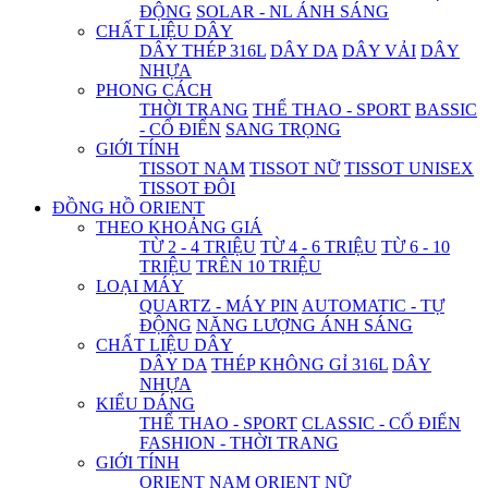
ĐỘNG
SOLAR - NL ÁNH SÁNG
CHẤT LIỆU DÂY
DÂY THÉP 316L
DÂY DA
DÂY VẢI
DÂY
NHỰA
PHONG CÁCH
THỜI TRANG
THỂ THAO - SPORT
BASSIC
- CỔ ĐIỂN
SANG TRỌNG
GIỚI TÍNH
TISSOT NAM
TISSOT NỮ
TISSOT UNISEX
TISSOT ĐÔI
ĐỒNG HỒ ORIENT
THEO KHOẢNG GIÁ
TỪ 2 - 4 TRIỆU
TỪ 4 - 6 TRIỆU
TỪ 6 - 10
TRIỆU
TRÊN 10 TRIỆU
LOẠI MÁY
QUARTZ - MÁY PIN
AUTOMATIC - TỰ
ĐỘNG
NĂNG LƯỢNG ÁNH SÁNG
CHẤT LIỆU DÂY
DÂY DA
THÉP KHÔNG GỈ 316L
DÂY
NHỰA
KIỂU DÁNG
THỂ THAO - SPORT
CLASSIC - CỔ ĐIỂN
FASHION - THỜI TRANG
GIỚI TÍNH
ORIENT NAM
ORIENT NỮ