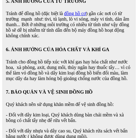
5. ẢNH HƯỞNG CỦA TỪ TRƯỜNG
Tránh để đồng hồ (đặc biệt là
đồng hồ cơ
) gần các nơi có từ
trường mạnh như: tivi, tủ lạnh, lò vi sóng, máy vi tính, dàn âm
thanh... Bởi ở những môi trường có nhiều từ tính như vậy đồng
hồ sẽ dễ bị nhiễm từ tính dẫn đến bộ máy đồng hồ hoạt động
không chính xác.
6. ẢNH HƯỞNG CỦA HÓA CHẤT VÀ KHÍ GA
Tránh cho đồng hồ tiếp xúc với khí gas hay hóa chất như nước
hoa, xà phòng, axit, dung môi, thủy ngân hay thuốc tẩy… vì có
thể làm vỏ đồng hồ và dây kim loại đồng hồ biến đổi màu, làm
mục dây da hay làm hỏng bộ gioăng chống nước của đồng hồ.
7. BẢO QUẢN VÀ VỆ SINH ĐỒNG HỒ
Quý khách nên sử dụng khăn mềm để vệ sinh đồng hồ:
- Đối với dây kim loại, Quý khách dùng bàn chải mềm và xà
bông có chất tẩy nhẹ để rửa vết bẩn.
- Đối với dây nhựa và dây cao su, Quý khách rửa sách vết bẩn
bằng nước ( không được dùng dung môi).