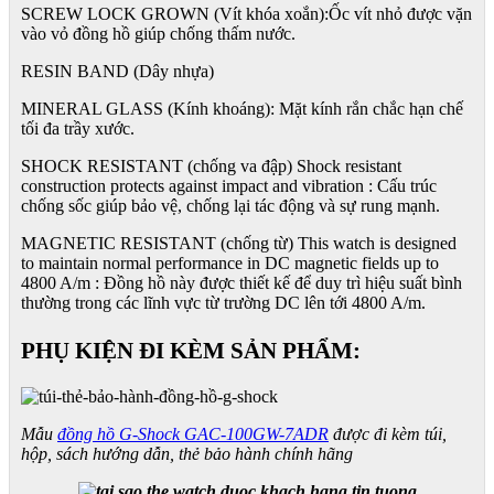
SCREW LOCK GROWN (Vít khóa xoắn):Ốc vít nhỏ được vặn
vào vỏ đồng hồ giúp chống thấm nước.
RESIN BAND (Dây nhựa)
MINERAL GLASS (Kính khoáng): Mặt kính rắn chắc hạn chế
tối đa trầy xước.
SHOCK RESISTANT (chống va đập) Shock resistant
construction protects against impact and vibration : Cấu trúc
chống sốc giúp bảo vệ, chống lại tác động và sự rung mạnh.
MAGNETIC RESISTANT (chống từ) This watch is designed
to maintain normal performance in DC magnetic fields up to
4800 A/m : Đồng hồ này được thiết kế để duy trì hiệu suất bình
thường trong các lĩnh vực từ trường DC lên tới 4800 A/m.
PHỤ KIỆN ĐI KÈM SẢN PHẨM:
Mẫu
đồng hồ G-Shock GAC-100GW-7ADR
được đi kèm túi,
hộp, sách hướng dẫn, thẻ bảo hành chính hãng