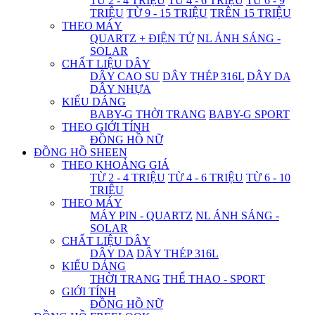
TỪ 2 - 4 TRIỆU
TỪ 4 - 6 TRIỆU
TỪ 6 - 9
TRIỆU
TỪ 9 - 15 TRIỆU
TRÊN 15 TRIỆU
THEO MÁY
QUARTZ + ĐIỆN TỬ
NL ÁNH SÁNG -
SOLAR
CHẤT LIỆU DÂY
DÂY CAO SU
DÂY THÉP 316L
DÂY DA
DÂY NHỰA
KIỂU DÁNG
BABY-G THỜI TRANG
BABY-G SPORT
THEO GIỚI TÍNH
ĐỒNG HỒ NỮ
ĐỒNG HỒ SHEEN
THEO KHOẢNG GIÁ
TỪ 2 - 4 TRIỆU
TỪ 4 - 6 TRIỆU
TỪ 6 - 10
TRIỆU
THEO MÁY
MÁY PIN - QUARTZ
NL ÁNH SÁNG -
SOLAR
CHẤT LIỆU DÂY
DÂY DA
DÂY THÉP 316L
KIỂU DÁNG
THỜI TRANG
THỂ THAO - SPORT
GIỚI TÍNH
ĐỒNG HỒ NỮ