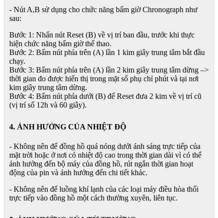
- Nút A,B sử dụng cho chức năng bấm giờ Chronograph như
sau:
Bước 1: Nhấn nút Reset (B) về vị trí ban đầu, trước khi thực
hiện chức năng bấm giờ thể thao.
Bước 2: Bấm nút phía trên (A) lần 1 kim giây trung tâm bắt đầu
chạy.
Bước 3: Bấm nút phía trên (A) lần 2 kim giây trung tâm dừng –>
thời gian đo được hiển thị trong mặt số phụ chỉ phút và tại nơi
kim giây trung tâm dừng.
Bước 4: Bấm nút phía dưới (B) để Reset đưa 2 kim về vị trí cũ
(vị trí số 12h và 60 giây).
4. ẢNH HƯỞNG CỦA NHIỆT ĐỘ
- Không nên để đồng hồ quá nóng dưới ánh sáng trực tiếp của
mặt trời hoặc ở nơi có nhiệt độ cao trong thời gian dài vì có thể
ảnh hưởng đến bộ máy của đồng hồ, rút ngắn thời gian hoạt
động của pin và ảnh hưởng đến chi tiết khác.
- Không nên để luồng khí lạnh của các loại máy điều hòa thổi
trực tiếp vào đồng hồ một cách thường xuyên, liên tục.