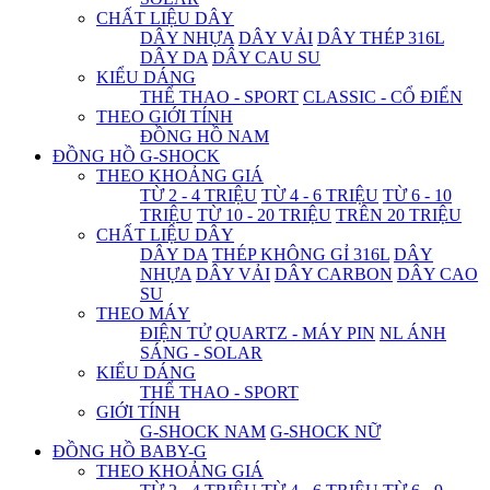
CHẤT LIỆU DÂY
DÂY NHỰA
DÂY VẢI
DÂY THÉP 316L
DÂY DA
DÂY CAU SU
KIỂU DÁNG
THỂ THAO - SPORT
CLASSIC - CỔ ĐIỂN
THEO GIỚI TÍNH
ĐỒNG HỒ NAM
ĐỒNG HỒ G-SHOCK
THEO KHOẢNG GIÁ
TỪ 2 - 4 TRIỆU
TỪ 4 - 6 TRIỆU
TỪ 6 - 10
TRIỆU
TỪ 10 - 20 TRIỆU
TRÊN 20 TRIỆU
CHẤT LIỆU DÂY
DÂY DA
THÉP KHÔNG GỈ 316L
DÂY
NHỰA
DÂY VẢI
DÂY CARBON
DÂY CAO
SU
THEO MÁY
ĐIỆN TỬ
QUARTZ - MÁY PIN
NL ÁNH
SÁNG - SOLAR
KIỂU DÁNG
THỂ THAO - SPORT
GIỚI TÍNH
G-SHOCK NAM
G-SHOCK NỮ
ĐỒNG HỒ BABY-G
THEO KHOẢNG GIÁ