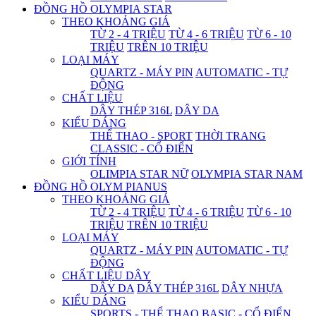
ĐỒNG HỒ OLYMPIA STAR
THEO KHOẢNG GIÁ
TỪ 2 - 4 TRIỆU
TỪ 4 - 6 TRIỆU
TỪ 6 - 10
TRIỆU
TRÊN 10 TRIỆU
LOẠI MÁY
QUARTZ - MÁY PIN
AUTOMATIC - TỰ
ĐỘNG
CHẤT LIỆU
DÂY THÉP 316L
DÂY DA
KIỂU DÁNG
THỂ THAO - SPORT
THỜI TRANG
CLASSIC - CỔ ĐIỂN
GIỚI TÍNH
OLIMPIA STAR NỮ
OLYMPIA STAR NAM
ĐỒNG HỒ OLYM PIANUS
THEO KHOẢNG GIÁ
TỪ 2 - 4 TRIỆU
TỪ 4 - 6 TRIỆU
TỪ 6 - 10
TRIỆU
TRÊN 10 TRIỆU
LOẠI MÁY
QUARTZ - MÁY PIN
AUTOMATIC - TỰ
ĐỘNG
CHẤT LIỆU DÂY
DÂY DA
DÂY THÉP 316L
DÂY NHỰA
KIỂU DÁNG
SPORTS - THỂ THAO
BASIC - CỔ ĐIỂN