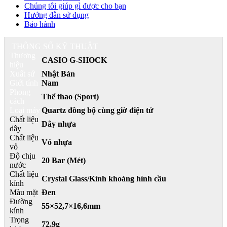
Chúng tôi giúp gì được cho bạn
Hướng dẫn sử dụng
Bảo hành
THÔNG SỐ KỸ THUẬT
Thương
CASIO G-SHOCK
hiệu
Xuất sứ
Nhật Bản
Giới tính
Nam
Phong
Thể thao (Sport)
cách
Loại máy
Quartz đồng bộ cùng giờ điện tử
Chất liệu
Dây nhựa
dây
Chất liệu
Vỏ nhựa
vỏ
Độ chịu
20 Bar (Mét)
nước
Chất liệu
Crystal Glass/Kính khoáng hình cầu
kính
Màu mặt
Đen
Đường
55×52,7×16,6mm
kính
Trọng
72,9g