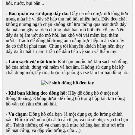
hôi, nước, bụi bẩn,..
- Bảo quản và sử dụng dây da:
Dây da nên được nới lỏng hơn
trong mùa hè vì dây sẽ hấp thu mồ hôi nhiều hơn. Dây đeo chặt
không những ngăn chặn không khí lưu thông qua mặt dưới dây
da mà còn gây ra triệu chứng phát ban mồ hôi trên cổ tay. Nếu
dây da bị ẩm ướt do mồ hôi, lau khô với vải mềm loại thấm
nước. Tránh để đồng hồ trong ánh nắng trực tiếp. màu sắc dây
da có thể bị phai màu. Chúng tôi khuyên khách hàng nên thay
dây da ít nhất 1 năm 1 lần để đảm bảo vệ sinh và thẩm mỹ.
- Làm sạch vỏ/ mặt kính:
Khi bạn muốn tự làm sạch vỏ đồng
hồ của mình, dùng vải mềm và hơi ẩm. Không sử dụng bất kỳ
chất dung môi, tẩy rửa, hoặc xà phòng vì sẽ làm hư hại đồng hồ.
- Khi bạn không đeo đồng hồ:
Hãy để đồng hồ ở một nơi
thông thoáng. Không được để đồng hồ trong hộp kín khi đồng
hồ vẫn còn ẩm ướt mồ hôi.
- Va chạm
: Đồng hồ của bạn là một dụng cụ đo lường chính
xác. Đối xử với nó một cách cẩn thận, và nó sẽ phục vụ cho bạn
tốt. Tránh những cú va chạm quá mức (chẳng hạn như rơi trên
bề mặt cứng, va đập vào tường, cửa…)