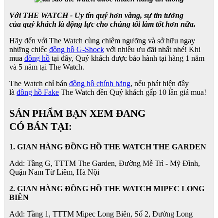
Với THE WATCH - Uy tín quý hơn vàng, sự tin tưởng
của quý khách là động lực cho chúng tôi làm tốt hơn nữa.
Hãy đến với The Watch cùng chiêm ngưỡng và sở hữu ngay
những chiếc
đồng hồ G-Shock
với nhiều ưu đãi nhất nhé! Khi
mua
đồng hồ
tại đây, Quý khách được bảo hành tại hãng 1 năm
và 5 năm tại The Watch.
The Watch chỉ bán
đồng hồ chính hãng
, nếu phát hiện đây
là
đồng hồ Fake
The Watch đền Quý khách gấp 10 lần giá mua!
SẢN PHẨM BẠN XEM ĐANG
CÓ BÁN TẠI:
1. GIAN HÀNG ĐỒNG HỒ THE WATCH THE GARDEN
Add: Tầng G, TTTM The Garden, Đường Mễ Trì - Mỹ Đình,
Quận Nam Từ Liêm, Hà Nội
2. GIAN HÀNG ĐỒNG HỒ
THE WATCH
MIPEC LONG
BIÊN
Add: Tầng 1, TTTM Mipec Long Biên, Số 2, Đường Long