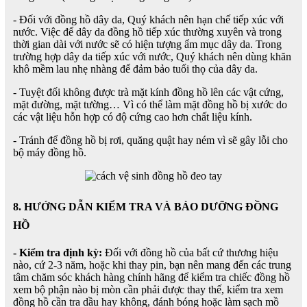
- Đối với đồng hồ dây da, Quý khách nên hạn chế tiếp xúc với
nước. Việc để dây da đồng hồ tiếp xúc thường xuyên và trong
thời gian dài với nước sẽ có hiện tượng ẩm mục dây da. Trong
trường hợp dây da tiếp xúc với nước, Quý khách nên dùng khăn
khô mềm lau nhẹ nhàng để đảm bảo tuổi thọ của dây da.
- Tuyệt đối không được trà mặt kính đồng hồ lên các vật cứng,
mặt đường, mặt tường… Vì có thể làm mặt đồng hồ bị xước do
các vật liệu hỗn hợp có độ cứng cao hơn chất liệu kính.
- Tránh để đồng hồ bị rơi, quăng quật hay ném vì sẽ gây lỗi cho
bộ máy đồng hồ.
8. HƯỚNG DẪN KIỂM TRA VÀ BẢO DƯỠNG ĐỒNG
HỒ
- Kiểm tra định kỳ:
Đối với đồng hồ của bất cứ thương hiệu
nào, cứ 2-3 năm, hoặc khi thay pin, bạn nên mang đến các trung
tâm chăm sóc khách hàng chính hãng để kiểm tra chiếc đồng hồ
xem bộ phận nào bị mòn cần phải được thay thế, kiểm tra xem
đồng hồ cần tra dầu hay không, đánh bóng hoặc làm sạch mồ