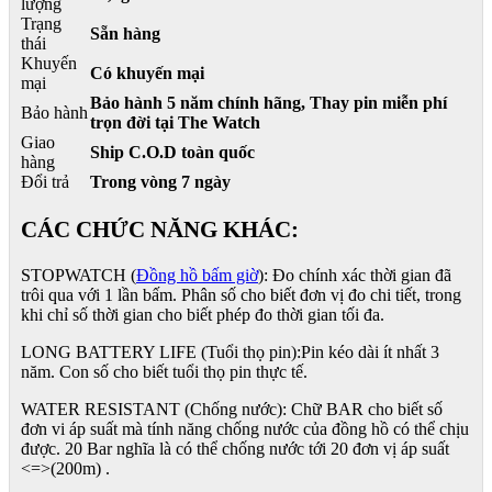
lượng
Trạng
Sẵn hàng
thái
Khuyến
Có khuyến mại
mại
Bảo hành 5 năm chính hãng, Thay pin miễn phí
Bảo hành
trọn đời tại The Watch
Giao
Ship C.O.D toàn quốc
hàng
Đổi trả
Trong vòng 7 ngày
CÁC CHỨC NĂNG KHÁC:
STOPWATCH (
Đồng hồ bấm giờ
): Đo chính xác thời gian đã
trôi qua với 1 lần bấm. Phân số cho biết đơn vị đo chi tiết, trong
khi chỉ số thời gian cho biết phép đo thời gian tối đa.
LONG BATTERY LIFE (Tuổi thọ pin):Pin kéo dài ít nhất 3
năm. Con số cho biết tuổi thọ pin thực tế.
WATER RESISTANT (Chống nước): Chữ BAR cho biết số
đơn vi áp suất mà tính năng chống nước của đồng hồ có thể chịu
được. 20 Bar nghĩa là có thể chống nước tới 20 đơn vị áp suất
<=>(200m) .