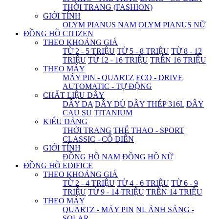
THỜI TRANG (FASHION)
GIỚI TÍNH
OLYM PIANUS NAM
OLYM PIANUS NỮ
ĐỒNG HỒ CITIZEN
THEO KHOẢNG GIÁ
TỪ 2 - 5 TRIỆU
TỪ 5 - 8 TRIỆU
TỪ 8 - 12
TRIỆU
TỪ 12 - 16 TRIỆU
TRÊN 16 TRIỆU
THEO MÁY
MÁY PIN - QUARTZ
ECO - DRIVE
AUTOMATIC - TỰ ĐỘNG
CHẤT LIỆU DÂY
DÂY DA
DÂY DÙ
DÂY THÉP 316L
DÂY
CAU SU
TITANIUM
KIỂU DÁNG
THỜI TRANG
THỂ THAO - SPORT
CLASSIC - CỔ ĐIỂN
GIỚI TÍNH
ĐỒNG HỒ NAM
ĐỒNG HỒ NỮ
ĐỒNG HỒ EDIFICE
THEO KHOẢNG GIÁ
TỪ 2 - 4 TRIỆU
TỪ 4 - 6 TRIỆU
TỪ 6 - 9
TRIỆU
TỪ 9 - 14 TRIỆU
TRÊN 14 TRIỆU
THEO MÁY
QUARTZ - MÁY PIN
NL ÁNH SÁNG -
SOLAR