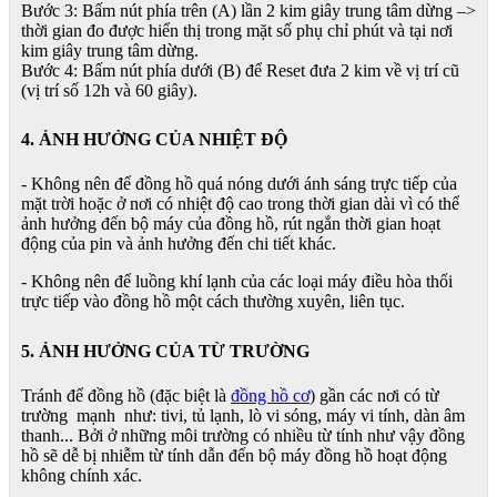
Bước 3: Bấm nút phía trên (A) lần 2 kim giây trung tâm dừng –>
thời gian đo được hiển thị trong mặt số phụ chỉ phút và tại nơi
kim giây trung tâm dừng.
Bước 4: Bấm nút phía dưới (B) để Reset đưa 2 kim về vị trí cũ
(vị trí số 12h và 60 giây).
4. ẢNH HƯỞNG CỦA NHIỆT ĐỘ
- Không nên để đồng hồ quá nóng dưới ánh sáng trực tiếp của
mặt trời hoặc ở nơi có nhiệt độ cao trong thời gian dài vì có thể
ảnh hưởng đến bộ máy của đồng hồ, rút ngắn thời gian hoạt
động của pin và ảnh hưởng đến chi tiết khác.
- Không nên để luồng khí lạnh của các loại máy điều hòa thổi
trực tiếp vào đồng hồ một cách thường xuyên, liên tục.
5. ẢNH HƯỞNG CỦA TỪ TRƯỜNG
Tránh để đồng hồ (đặc biệt là
đồng hồ cơ
) gần các nơi có từ
trường mạnh như: tivi, tủ lạnh, lò vi sóng, máy vi tính, dàn âm
thanh... Bởi ở những môi trường có nhiều từ tính như vậy đồng
hồ sẽ dễ bị nhiễm từ tính dẫn đến bộ máy đồng hồ hoạt động
không chính xác.