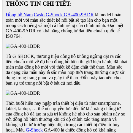
THÔNG TIN CHI TIẾT:
Đồng hồ Nam
Casio G-Shock GA-400-9ADR
là model hoàn
toàn mới với màu sắc thiết kế nổi bật sẽ tạo lên cho bạn một
mong cách riêng và một cá tính riêng của chính mình. Đặc biệt
GA-400-9ADR có khả năng chống từ đạt tiêu chuẩn quốc tế
ISO764.
Từ G-SHOCK, thương hiệu đồng hồ không ngừng đặt ra các
tiêu chuẩn mới về độ bền đồng hồ hiển thị giờ hiện hành, đã phát
triển mẫu đồng hồ mới với thiết kế đậm chất thể thao. Màu sắc
đa dạng của mẫu này là sắc màu hợp thời trang thường được sử
dụng trong trang phục và giày thể thao. Điều này tạo nên cho
bạn sự trẻ trung nổi bật ở bất cứ nơi đâu.
Thời buổi hiện nay ngập tràn thiết bị điện tử như smartphone,
tablet, laptop, … thế nên quyền lực đến từ khả năng chống từ
của đồng hồ đã tạo ra giá trị không hề nhỏ cho sản phẩm này so
với đồng hồ bình thường khi có độ chính xác tăng mạnh và
không sợ bị từ trường hiện diện trong các thiết bị điện tử hủy
hoại. Mẫu
G-Shock
GA-400 là chiếc đồng hồ có khả năng