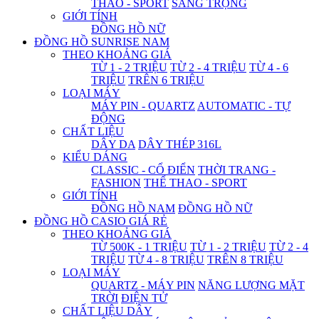
THAO - SPORT
SANG TRỌNG
GIỚI TÍNH
ĐỒNG HỒ NỮ
ĐỒNG HỒ SUNRISE NAM
THEO KHOẢNG GIÁ
TỪ 1 - 2 TRIỆU
TỪ 2 - 4 TRIỆU
TỪ 4 - 6
TRIỆU
TRÊN 6 TRIỆU
LOẠI MÁY
MÁY PIN - QUARTZ
AUTOMATIC - TỰ
ĐỘNG
CHẤT LIỆU
DÂY DA
DÂY THÉP 316L
KIỂU DÁNG
CLASSIC - CỔ ĐIỂN
THỜI TRANG -
FASHION
THỂ THAO - SPORT
GIỚI TÍNH
ĐỒNG HỒ NAM
ĐỒNG HỒ NỮ
ĐỒNG HỒ CASIO GIÁ RẺ
THEO KHOẢNG GIÁ
TỪ 500K - 1 TRIỆU
TỪ 1 - 2 TRIỆU
TỪ 2 - 4
TRIỆU
TỪ 4 - 8 TRIỆU
TRÊN 8 TRIỆU
LOẠI MÁY
QUARTZ - MÁY PIN
NĂNG LƯỢNG MẶT
TRỜI
ĐIỆN TỬ
CHẤT LIỆU DÂY