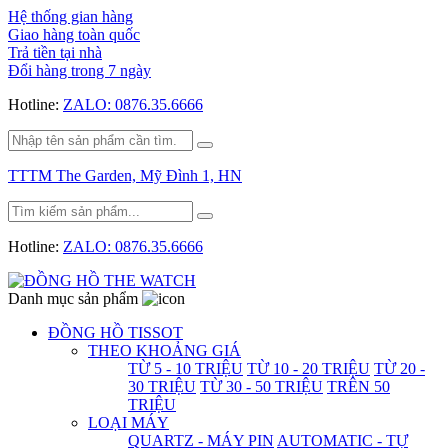
Hệ thống gian hàng
Giao hàng toàn quốc
Trả tiền tại nhà
Đổi hàng trong 7 ngày
Hotline:
ZALO: 0876.35.6666
TTTM The Garden, Mỹ Đình 1, HN
Hotline:
ZALO: 0876.35.6666
Danh mục sản phẩm
ĐỒNG HỒ TISSOT
THEO KHOẢNG GIÁ
TỪ 5 - 10 TRIỆU
TỪ 10 - 20 TRIỆU
TỪ 20 -
30 TRIỆU
TỪ 30 - 50 TRIỆU
TRÊN 50
TRIỆU
LOẠI MÁY
QUARTZ - MÁY PIN
AUTOMATIC - TỰ