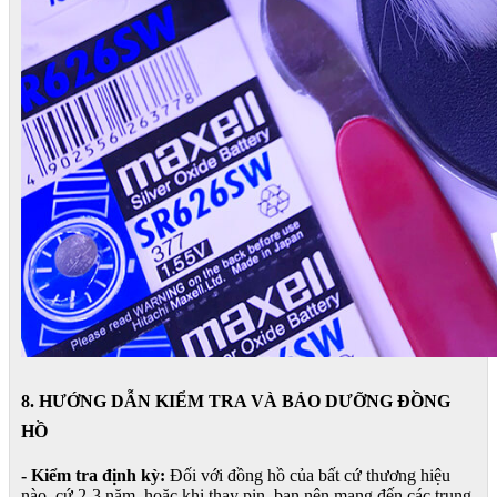
8. HƯỚNG DẪN KIỂM TRA VÀ BẢO DƯỠNG ĐỒNG
HỒ
- Kiểm tra định kỳ:
Đối với đồng hồ của bất cứ thương hiệu
nào, cứ 2-3 năm, hoặc khi thay pin, bạn nên mang đến các trung