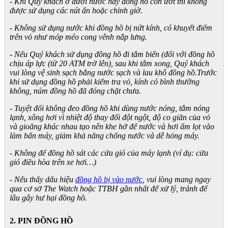
- Khi Quý khách ở dưới nước hay đồng hồ còn ướt thì không
được sử dụng các nút ấn hoặc chỉnh giờ.
- Không sử dụng nước khi đồng hồ bị nứt kính, có khuyết điểm
trên vỏ như móp méo cong vênh nắp lưng.
- Nếu Quý khách sử dụng đồng hồ đi tắm biển (đối với đồng hồ
chịu áp lực (từ 20 ATM trở lên), sau khi tắm xong, Quý khách
vui lòng vệ sinh sạch bằng nước sạch và lau khô đồng hồ.Trước
khi sử dụng đồng hồ phải kiểm tra vỏ, kính có bình thường
không, núm đồng hồ đã đóng chặt chưa.
- Tuyệt đối không đeo đồng hồ khi dùng nước nóng, tắm nóng
lạnh, xông hơi vì nhiệt độ thay đổi đột ngột, độ co giãn của vỏ
và gioăng khác nhau tạo nên khe hở để nước và hơi ẩm lọt vào
làm bẩn máy, giảm khả năng chống nước và dễ hỏng máy.
- Không để đồng hồ sát các cửa gió của máy lạnh (ví dụ: cửa
gió điều hòa trên xe hơi…)
- Nếu thấy dấu hiệu
đồng hồ bị vào nước
, vui lòng mang ngay
qua cơ sở The Watch hoặc TTBH gần nhất để xử lý, tránh để
lâu gây hư hại đồng hồ.
2. PIN ĐỒNG HỒ