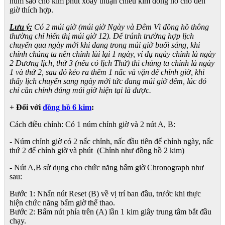
núm sao cho kim phút xoay thuận chiều kim đồng hồ cho đến
giờ thích hợp.
Lưu ý:
Có 2 múi giờ (múi giờ Ngày và Đêm Vì đồng hồ thông
thường chỉ hiển thị múi giờ 12). Để tránh trường hợp lịch
chuyển qua ngày mới khi đang trong múi giờ buổi sáng, khi
chỉnh chúng ta nên chỉnh lùi lại 1 ngày, ví dụ ngày chỉnh là ngày
2 Dương lịch, thứ 3 (nếu có lịch Thứ) thì chúng ta chỉnh là ngày
1 và thứ 2, sau đó kéo ra thêm 1 nấc và vặn để chỉnh giờ, khi
thấy lịch chuyển sang ngày mới tức đang múi giờ đêm, lúc đó
chỉ cần chỉnh đúng múi giờ hiện tại là được.
+ Đối với
đồng hồ 6 kim
:
Cách điều chỉnh: Có 1 núm chỉnh giờ và 2 nút A, B:
- Núm chỉnh giờ có 2 nấc chỉnh, nấc đầu tiên để chỉnh ngày, nấc
thứ 2 để chỉnh giờ và phút (Chỉnh như đồng hồ 2 kim)
- Nút A,B sử dụng cho chức năng bấm giờ Chronograph như
sau:
Bước 1: Nhấn nút Reset (B) về vị trí ban đầu, trước khi thực
hiện chức năng bấm giờ thể thao.
Bước 2: Bấm nút phía trên (A) lần 1 kim giây trung tâm bắt đầu
chạy.