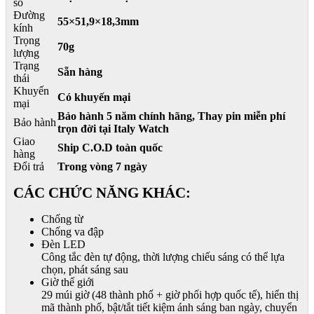
số
Đường
55×51,9×18,3mm
kính
Trọng
70g
lượng
Trạng
Sẵn hàng
thái
Khuyến
Có khuyến mại
mại
Bảo hành 5 năm chính hãng, Thay pin miễn phí
Bảo hành
trọn đời tại Italy Watch
Giao
Ship C.O.D toàn quốc
hàng
Đổi trả
Trong vòng 7 ngày
CÁC CHỨC NĂNG KHÁC:
Chống từ
Chống va đập
Đèn LED
Công tắc đèn tự động, thời lượng chiếu sáng có thể lựa
chọn, phát sáng sau
Giờ thế giới
29 múi giờ (48 thành phố + giờ phối hợp quốc tế), hiển thị
mã thành phố, bật/tắt tiết kiệm ánh sáng ban ngày, chuyển