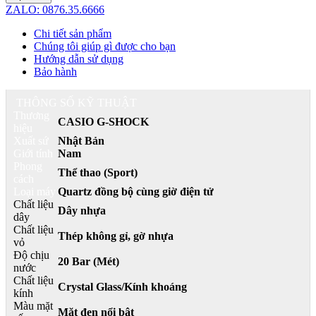
ZALO: 0876.35.6666
Chi tiết sản phẩm
Chúng tôi giúp gì được cho bạn
Hướng dẫn sử dụng
Bảo hành
THÔNG SỐ KỸ THUẬT
Thương
CASIO G-SHOCK
hiệu
Xuất sứ
Nhật Bản
Giới tính
Nam
Phong
Thể thao (Sport)
cách
Loại máy
Quartz đồng bộ cùng giờ điện tử
Chất liệu
Dây nhựa
dây
Chất liệu
Thép không gỉ, gờ nhựa
vỏ
Độ chịu
20 Bar (Mét)
nước
Chất liệu
Crystal Glass/Kính khoáng
kính
Màu mặt
Mặt đen nổi bật