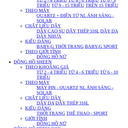
TỪ 2 - 4 TRIỆU
TỪ 4 - 6 TRIỆU
TỪ 6 - 9
TRIỆU
TỪ 9 - 15 TRIỆU
TRÊN 15 TRIỆU
THEO MÁY
QUARTZ + ĐIỆN TỬ
NL ÁNH SÁNG -
SOLAR
CHẤT LIỆU DÂY
DÂY CAO SU
DÂY THÉP 316L
DÂY DA
DÂY NHỰA
KIỂU DÁNG
BABY-G THỜI TRANG
BABY-G SPORT
THEO GIỚI TÍNH
ĐỒNG HỒ NỮ
ĐỒNG HỒ SHEEN
THEO KHOẢNG GIÁ
TỪ 2 - 4 TRIỆU
TỪ 4 - 6 TRIỆU
TỪ 6 - 10
TRIỆU
THEO MÁY
MÁY PIN - QUARTZ
NL ÁNH SÁNG -
SOLAR
CHẤT LIỆU DÂY
DÂY DA
DÂY THÉP 316L
KIỂU DÁNG
THỜI TRANG
THỂ THAO - SPORT
GIỚI TÍNH
ĐỒNG HỒ NỮ