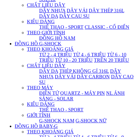
CHẤT LIỆU DÂY
DÂY NHỰA
DÂY VẢI
DÂY THÉP 316L
DÂY DA
DÂY CAU SU
KIỂU DÁNG
THỂ THAO - SPORT
CLASSIC - CỔ ĐIỂN
THEO GIỚI TÍNH
ĐỒNG HỒ NAM
ĐỒNG HỒ G-SHOCK
THEO KHOẢNG GIÁ
TỪ 2 - 4 TRIỆU
TỪ 4 - 6 TRIỆU
TỪ 6 - 10
TRIỆU
TỪ 10 - 20 TRIỆU
TRÊN 20 TRIỆU
CHẤT LIỆU DÂY
DÂY DA
THÉP KHÔNG GỈ 316L
DÂY
NHỰA
DÂY VẢI
DÂY CARBON
DÂY CAO
SU
THEO MÁY
ĐIỆN TỬ
QUARTZ - MÁY PIN
NL ÁNH
SÁNG - SOLAR
KIỂU DÁNG
THỂ THAO - SPORT
GIỚI TÍNH
G-SHOCK NAM
G-SHOCK NỮ
ĐỒNG HỒ BABY-G
THEO KHOẢNG GIÁ