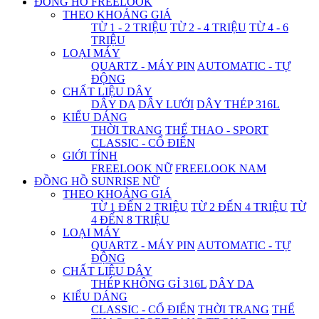
ĐỒNG HỒ FREELOOK
THEO KHOẢNG GIÁ
TỪ 1 - 2 TRIỆU
TỪ 2 - 4 TRIỆU
TỪ 4 - 6
TRIỆU
LOẠI MÁY
QUARTZ - MÁY PIN
AUTOMATIC - TỰ
ĐỘNG
CHẤT LIỆU DÂY
DÂY DA
DÂY LƯỚI
DÂY THÉP 316L
KIỂU DÁNG
THỜI TRANG
THỂ THAO - SPORT
CLASSIC - CỔ ĐIỂN
GIỚI TÍNH
FREELOOK NỮ
FREELOOK NAM
ĐỒNG HỒ SUNRISE NỮ
THEO KHOẢNG GIÁ
TỪ 1 ĐẾN 2 TRIỆU
TỪ 2 ĐẾN 4 TRIỆU
TỪ
4 ĐẾN 8 TRIỆU
LOẠI MÁY
QUARTZ - MÁY PIN
AUTOMATIC - TỰ
ĐỘNG
CHẤT LIỆU DÂY
THÉP KHÔNG GỈ 316L
DÂY DA
KIỂU DÁNG
CLASSIC - CỔ ĐIỂN
THỜI TRANG
THỂ