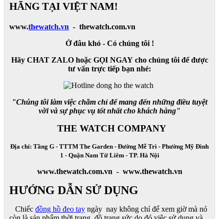
HÃNG TẠI VIỆT NAM!
www.
thewatch.vn
- thewatch.com.vn
Ở đâu khó - Có chúng tôi !
Hãy CHAT ZALO hoặc GỌI NGAY cho chúng tôi để được
tư vấn trực tiếp bạn nhé:
"Chúng tôi làm việc chăm chỉ để mang đến những điều tuyệt
vời và sự phục vụ tốt nhất cho khách hàng"
THE WATCH COMPANY
Địa chỉ: Tầng G - TTTM The Garden - Đường Mễ Trì - Phường Mỹ Đình
1 - Quận Nam Từ Liêm - TP. Hà Nội
www.thewatch.com.vn - www.thewatch.vn
HƯỚNG DẪN SỬ DỤNG
Chiếc
đồng hồ đeo tay
ngày nay không chỉ để xem giờ mà nó
còn là sản phẩm thời trang, đồ trang sức do đó việc sử dụng và