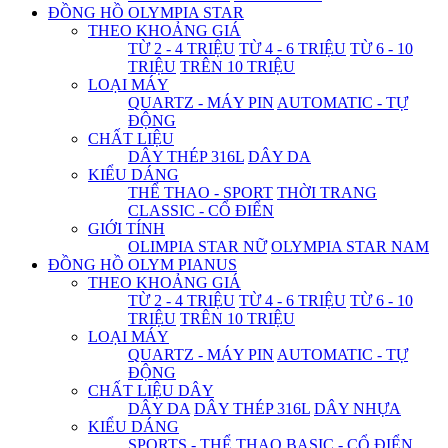
ĐỒNG HỒ OLYMPIA STAR
THEO KHOẢNG GIÁ
TỪ 2 - 4 TRIỆU
TỪ 4 - 6 TRIỆU
TỪ 6 - 10
TRIỆU
TRÊN 10 TRIỆU
LOẠI MÁY
QUARTZ - MÁY PIN
AUTOMATIC - TỰ
ĐỘNG
CHẤT LIỆU
DÂY THÉP 316L
DÂY DA
KIỂU DÁNG
THỂ THAO - SPORT
THỜI TRANG
CLASSIC - CỔ ĐIỂN
GIỚI TÍNH
OLIMPIA STAR NỮ
OLYMPIA STAR NAM
ĐỒNG HỒ OLYM PIANUS
THEO KHOẢNG GIÁ
TỪ 2 - 4 TRIỆU
TỪ 4 - 6 TRIỆU
TỪ 6 - 10
TRIỆU
TRÊN 10 TRIỆU
LOẠI MÁY
QUARTZ - MÁY PIN
AUTOMATIC - TỰ
ĐỘNG
CHẤT LIỆU DÂY
DÂY DA
DÂY THÉP 316L
DÂY NHỰA
KIỂU DÁNG
SPORTS - THỂ THAO
BASIC - CỔ ĐIỂN