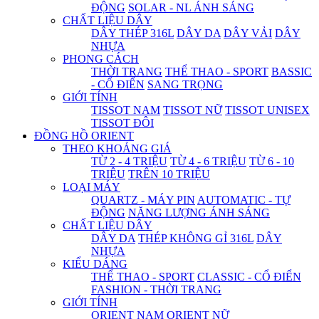
ĐỘNG
SOLAR - NL ÁNH SÁNG
CHẤT LIỆU DÂY
DÂY THÉP 316L
DÂY DA
DÂY VẢI
DÂY
NHỰA
PHONG CÁCH
THỜI TRANG
THỂ THAO - SPORT
BASSIC
- CỔ ĐIỂN
SANG TRỌNG
GIỚI TÍNH
TISSOT NAM
TISSOT NỮ
TISSOT UNISEX
TISSOT ĐÔI
ĐỒNG HỒ ORIENT
THEO KHOẢNG GIÁ
TỪ 2 - 4 TRIỆU
TỪ 4 - 6 TRIỆU
TỪ 6 - 10
TRIỆU
TRÊN 10 TRIỆU
LOẠI MÁY
QUARTZ - MÁY PIN
AUTOMATIC - TỰ
ĐỘNG
NĂNG LƯỢNG ÁNH SÁNG
CHẤT LIỆU DÂY
DÂY DA
THÉP KHÔNG GỈ 316L
DÂY
NHỰA
KIỂU DÁNG
THỂ THAO - SPORT
CLASSIC - CỔ ĐIỂN
FASHION - THỜI TRANG
GIỚI TÍNH
ORIENT NAM
ORIENT NỮ