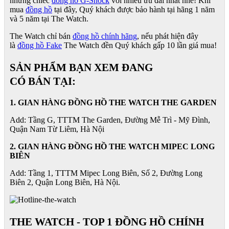
những chiếc
đồng hồ G-Shock
với nhiều ưu đãi nhất nhé! Khi
mua
đồng hồ
tại đây, Quý khách được bảo hành tại hãng 1 năm
và 5 năm tại The Watch.
The Watch chỉ bán
đồng hồ chính hãng
, nếu phát hiện đây
là
đồng hồ Fake
The Watch đền Quý khách gấp 10 lần giá mua!
SẢN PHẨM BẠN XEM ĐANG
CÓ BÁN TẠI:
1. GIAN HÀNG ĐỒNG HỒ THE WATCH THE GARDEN
Add: Tầng G, TTTM The Garden, Đường Mễ Trì - Mỹ Đình,
Quận Nam Từ Liêm, Hà Nội
2. GIAN HÀNG ĐỒNG HỒ
THE WATCH
MIPEC LONG
BIÊN
Add: Tầng 1, TTTM Mipec Long Biên, Số 2, Đường Long
Biên 2, Quận Long Biên, Hà Nội.
THE WATCH - TOP 1 ĐỒNG HỒ CHÍNH