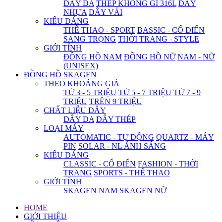
DÂY DA
THÉP KHÔNG GỈ 316L
DÂY
NHỰA
DÂY VẢI
KIỂU DÁNG
THỂ THAO - SPORT
BASSIC - CỔ ĐIỂN
SANG TRỌNG
THỜI TRANG - STYLE
GIỚI TÍNH
ĐỒNG HỒ NAM
ĐỒNG HỒ NỮ
NAM - NỮ
(UNISEX)
ĐỒNG HỒ SKAGEN
THEO KHOẢNG GIÁ
TỪ 3 - 5 TRIỆU
TỪ 5 - 7 TRIỆU
TỪ 7 - 9
TRIỆU
TRÊN 9 TRIỆU
CHẤT LIỆU DÂY
DÂY DA
DÂY THÉP
LOẠI MÁY
AUTOMATIC - TỰ ĐỘNG
QUARTZ - MÁY
PIN
SOLAR - NL ÁNH SÁNG
KIỂU DÁNG
CLASSIC - CỔ ĐIỂN
FASHION - THỜI
TRANG
SPORTS - THỂ THAO
GIỚI TÍNH
SKAGEN NAM
SKAGEN NỮ
HOME
GIỚI THIỆU