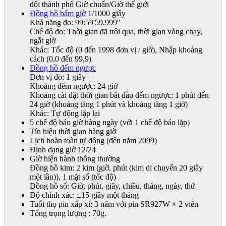
đổi thành phố Giờ chuẩn/Giờ thế giới
Đồng hồ bấm giờ
1/1000 giây
Khả năng đo: 99:59'59,999''
Chế độ đo: Thời gian đã trôi qua, thời gian vòng chạy,
ngắt giờ
Khác: Tốc độ (0 đến 1998 đơn vị / giờ), Nhập khoảng
cách (0,0 đến 99,9)
Đồng hồ đếm ngược
Đơn vị đo: 1 giây
Khoảng đếm ngược: 24 giờ
Khoảng cài đặt thời gian bắt đầu đếm ngược: 1 phút đến
24 giờ (khoảng tăng 1 phút và khoảng tăng 1 giờ)
Khác: Tự động lặp lại
5 chế độ báo giờ hàng ngày (với 1 chế độ báo lặp)
Tín hiệu thời gian hàng giờ
Lịch hoàn toàn tự động (đến năm 2099)
Định dạng giờ 12/24
Giờ hiện hành thông thường
Đồng hồ kim: 2 kim (giờ, phút (kim di chuyển 20 giây
một lần)), 1 mặt số (tốc độ)
Đồng hồ số: Giờ, phút, giây, chiều, tháng, ngày, thứ
Độ chính xác: ±15 giây một tháng
Tuổi thọ pin xấp xỉ: 3 năm với pin SR927W × 2 viên
Tổng trọng lượng : 70g.