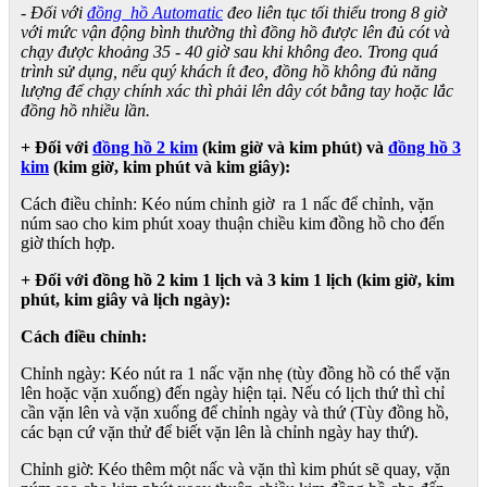
- Đối với
đồng hồ Automatic
đeo liên tục tối thiểu trong 8 giờ
với mức vận động bình thường thì đồng hồ được lên đủ cót và
chạy được khoảng 35 - 40 giờ sau khi không đeo. Trong quá
trình sử dụng, nếu quý khách ít đeo, đồng hồ không đủ năng
lượng để chạy chính xác thì phải lên dây cót bằng tay hoặc lắc
đồng hồ nhiều lần.
+ Đối với
đồng hồ 2 kim
(kim giờ và kim phút) và
đồng hồ 3
kim
(kim giờ, kim phút và kim giây):
Cách điều chỉnh: Kéo núm chỉnh giờ ra 1 nấc để chỉnh, vặn
núm sao cho kim phút xoay thuận chiều kim đồng hồ cho đến
giờ thích hợp.
+ Đối với đồng hồ 2 kim 1 lịch và 3 kim 1 lịch (kim giờ, kim
phút, kim giây và lịch ngày):
Cách điều chỉnh:
Chỉnh ngày: Kéo nút ra 1 nấc vặn nhẹ (tùy đồng hồ có thể vặn
lên hoặc vặn xuống) đến ngày hiện tại. Nếu có lịch thứ thì chỉ
cần vặn lên và vặn xuống để chỉnh ngày và thứ (Tùy đồng hồ,
các bạn cứ vặn thử để biết vặn lên là chỉnh ngày hay thứ).
Chỉnh giờ: Kéo thêm một nấc và vặn thì kim phút sẽ quay, vặn