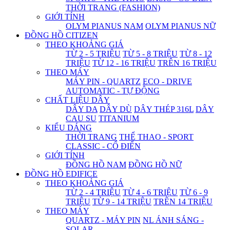
THỜI TRANG (FASHION)
GIỚI TÍNH
OLYM PIANUS NAM
OLYM PIANUS NỮ
ĐỒNG HỒ CITIZEN
THEO KHOẢNG GIÁ
TỪ 2 - 5 TRIỆU
TỪ 5 - 8 TRIỆU
TỪ 8 - 12
TRIỆU
TỪ 12 - 16 TRIỆU
TRÊN 16 TRIỆU
THEO MÁY
MÁY PIN - QUARTZ
ECO - DRIVE
AUTOMATIC - TỰ ĐỘNG
CHẤT LIỆU DÂY
DÂY DA
DÂY DÙ
DÂY THÉP 316L
DÂY
CAU SU
TITANIUM
KIỂU DÁNG
THỜI TRANG
THỂ THAO - SPORT
CLASSIC - CỔ ĐIỂN
GIỚI TÍNH
ĐỒNG HỒ NAM
ĐỒNG HỒ NỮ
ĐỒNG HỒ EDIFICE
THEO KHOẢNG GIÁ
TỪ 2 - 4 TRIỆU
TỪ 4 - 6 TRIỆU
TỪ 6 - 9
TRIỆU
TỪ 9 - 14 TRIỆU
TRÊN 14 TRIỆU
THEO MÁY
QUARTZ - MÁY PIN
NL ÁNH SÁNG -
SOLAR