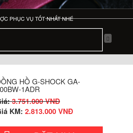
ƯỢC PHỤC VỤ TỐT NHẤT NHÉ
ĐỒNG HỒ G-SHOCK GA-
100BW-1ADR
iá:
3.751.000 VNĐ
iá KM:
2.813.000 VNĐ