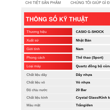
CHI TIẾT SẢN PHẨM
CHÚNG TÔI GIÚP GÌ 
THÔNG SỐ KỸ THUẬT
Thương hiệu
CASIO G-SHOCK
Xuất sứ
Nhật Bản
Giới tính
Nam
Phong cách
Thể thao (Sport)
Loại máy
Quartz đồng bộ cùng
Chất liệu dây
Dây nhựa
Chất liệu vỏ
Vỏ nhựa
Độ chịu nước
20 Bar
Chất liệu kính
Crystal Glass/Kính
Màu mặt
Trắng/đen