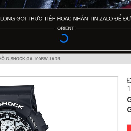
LÒNG GỌI TRỰC TIẾP HOẶC NHẮN TIN ZALO ĐỂ Đ
ORIENT
HỒ G-SHOCK GA-100BW-1ADR
G
G