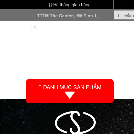
Hệ thống gian hàng
TTTM The Garden, Mỹ Đình 1,
HN
DANH MỤC SẢN PHẨM
HO