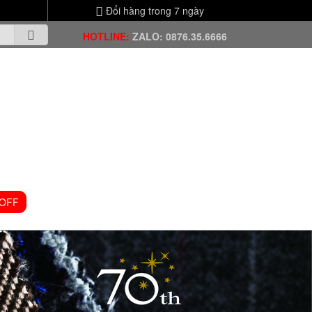
Đổi hàng trong 7 ngày
HOTLINE:
ZALO: 0876.35.6666
 OFF
VIDEO CHANNEL
TIN TỨC
LIÊN HỆ