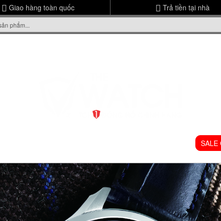
Giao hàng toàn quốc
Trả tiền tại nhà
ME
GIỚI THIỆU
ĐỒNG HỒ NAM
ĐỒNG HỒ NỮ
SALE