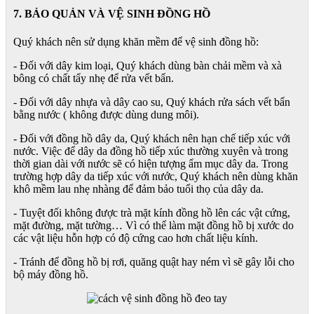
7. BẢO QUẢN VÀ VỆ SINH ĐỒNG HỒ
Quý khách nên sử dụng khăn mềm để vệ sinh đồng hồ:
- Đối với dây kim loại, Quý khách dùng bàn chải mềm và xà
bông có chất tẩy nhẹ để rửa vết bẩn.
- Đối với dây nhựa và dây cao su, Quý khách rửa sách vết bẩn
bằng nước ( không được dùng dung môi).
- Đối với đồng hồ dây da, Quý khách nên hạn chế tiếp xúc với
nước. Việc để dây da đồng hồ tiếp xúc thường xuyên và trong
thời gian dài với nước sẽ có hiện tượng ẩm mục dây da. Trong
trường hợp dây da tiếp xúc với nước, Quý khách nên dùng khăn
khô mềm lau nhẹ nhàng để đảm bảo tuổi thọ của dây da.
- Tuyệt đối không được trà mặt kính đồng hồ lên các vật cứng,
mặt đường, mặt tường… Vì có thể làm mặt đồng hồ bị xước do
các vật liệu hỗn hợp có độ cứng cao hơn chất liệu kính.
- Tránh để đồng hồ bị rơi, quăng quật hay ném vì sẽ gây lỗi cho
bộ máy đồng hồ.