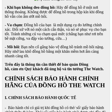
- Khi bạn không đeo đồng hồ:
Hãy để đồng hồ ở một nơi
thông thoáng. Không được để đồng hồ trong hộp kín khi đồng
hồ vẫn còn ẩm ướt mồ hôi.
- Va chạm
: Đồng hồ của bạn là một dụng cụ đo lường chính
xác. Đối xử với nó một cách cẩn thận, và nó sẽ phục vụ cho bạn
tốt. Tránh những cú va chạm quá mức (chẳng hạn như rơi trên
bề mặt cứng, va đập vào tường, cửa…)
- Mồ hôi
: Bạn nên cố gắng bảo vệ đồng hồ tránh mồ hôi nặng.
Hãy nhớ lau khô đồng hồ bằng một khăn mềm hơi ẩm càng
nhanh càng tốt.
Trên đây là thông tin cần thiết để bảo quản Đồng
hồ, cảm ơn Quý khách đã ủng hộ và tin tưởng The Watch.
CHÍNH SÁCH BẢO HÀNH CHÍNH
HÃNG CỦA ĐỒNG HỒ THE WATCH
I. CHÍNH SÁCH BẢO HÀNH QUỐC TẾ
- Bảo hành chỉ có giá trị khi đồng hồ có thẻ/ sổ/ giấy bảo hành