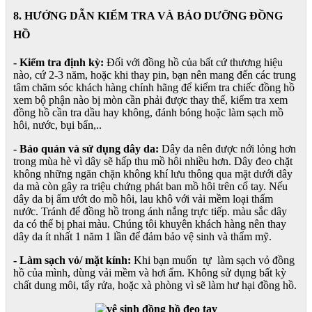
8. HƯỚNG DẪN KIỂM TRA VÀ BẢO DƯỠNG ĐỒNG
HỒ
- Kiểm tra định kỳ:
Đối với đồng hồ của bất cứ thương hiệu
nào, cứ 2-3 năm, hoặc khi thay pin, bạn nên mang đến các trung
tâm chăm sóc khách hàng chính hãng để kiểm tra chiếc đồng hồ
xem bộ phận nào bị mòn cần phải được thay thế, kiểm tra xem
đồng hồ cần tra dầu hay không, đánh bóng hoặc làm sạch mồ
hôi, nước, bụi bẩn,..
- Bảo quản và sử dụng dây da:
Dây da nên được nới lỏng hơn
trong mùa hè vì dây sẽ hấp thu mồ hôi nhiều hơn. Dây đeo chặt
không những ngăn chặn không khí lưu thông qua mặt dưới dây
da mà còn gây ra triệu chứng phát ban mồ hôi trên cổ tay. Nếu
dây da bị ẩm ướt do mồ hôi, lau khô với vải mềm loại thấm
nước. Tránh để đồng hồ trong ánh nắng trực tiếp. màu sắc dây
da có thể bị phai màu. Chúng tôi khuyên khách hàng nên thay
dây da ít nhất 1 năm 1 lần để đảm bảo vệ sinh và thẩm mỹ.
- Làm sạch vỏ/ mặt kính:
Khi bạn muốn tự làm sạch vỏ đồng
hồ của mình, dùng vải mềm và hơi ẩm. Không sử dụng bất kỳ
chất dung môi, tẩy rửa, hoặc xà phòng vì sẽ làm hư hại đồng hồ.