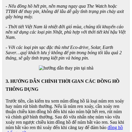
- Nếu đồng hồ hết pin, nên mang ngay qua The Watch hoặc
TTBH để thay pin, không để lâu dễ gây tình trạng pin chảy axit
gây hỏng máy.
- Thời tiết Việt Nam là nhiệt đới gió mùa, chúng tôi khuyến cáo
nên sử dụng các loại pin Nhật, phù hợp với thời tiết khí hậu Việt
Nam.
- Với các loại pin sạc đặc thù như Eco-drive, Solar, Earth
Saver…quý khách lưu ý không để pin trong bóng tối lâu quá 2
tháng, sẽ gây tình trạng kiệt pin và hỏng pin.
3. HƯỚNG DẪN CHỈNH THỜI GIAN CÁC ĐỒNG HỒ
THÔNG DỤNG
Trước tiên, cần kiểm tra xem núm đồng hồ là loại núm ren xoáy
hay núm rút bình thường. Nếu là núm ren xoáy, cần xoáy ren
thuận chiều kim đồng hồ đến khi nào núm bật hết ren, rút núm
và chỉnh giờ bình thường. Sau đó vừa nhấn nhẹ núm vào vừa
xoáy ren ngược chiều kim đồng hồ để núm bắt vào ren. Sau khi
núm bắt vào ren thì xoáy đến khi căng tay để đảm bảo
đồng hồ