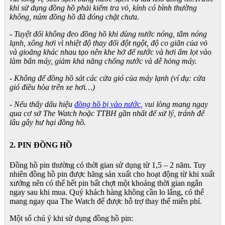
khi sử dụng đồng hồ phải kiểm tra vỏ, kính có bình thường
không, núm đồng hồ đã đóng chặt chưa.
- Tuyệt đối không đeo đồng hồ khi dùng nước nóng, tắm nóng
lạnh, xông hơi vì nhiệt độ thay đổi đột ngột, độ co giãn của vỏ
và gioăng khác nhau tạo nên khe hở để nước và hơi ẩm lọt vào
làm bẩn máy, giảm khả năng chống nước và dễ hỏng máy.
- Không để đồng hồ sát các cửa gió của máy lạnh (ví dụ: cửa
gió điều hòa trên xe hơi…)
- Nếu thấy dấu hiệu
đồng hồ bị vào nước
, vui lòng mang ngay
qua cơ sở The Watch hoặc TTBH gần nhất để xử lý, tránh để
lâu gây hư hại đồng hồ.
2. PIN ĐỒNG HỒ
Đồng hồ pin thường có thời gian sử dụng từ 1,5 – 2 năm. Tuy
nhiên đồng hồ pin được hãng sản xuất cho hoạt động từ khi xuất
xưởng nên có thể hết pin bất chợt một khoảng thời gian ngắn
ngay sau khi mua. Quý khách hàng không cần lo lắng, có thể
mang ngay qua The Watch để được hỗ trợ thay thế miễn phí.
Một số chú ý khi sử dụng đồng hồ pin: