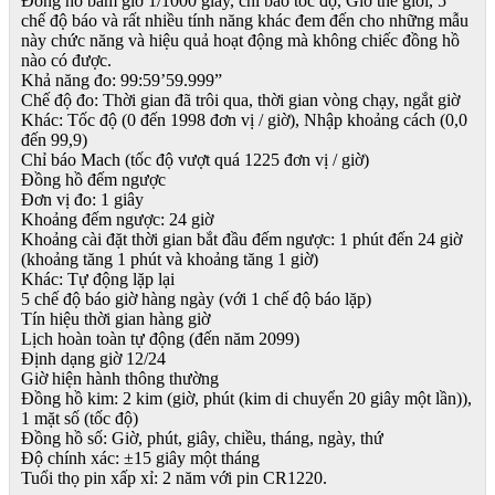
Đồng hồ bấm giờ 1/1000 giây, chỉ báo tốc độ, Giờ thế giới, 5
chế độ báo và rất nhiều tính năng khác đem đến cho những mẫu
này chức năng và hiệu quả hoạt động mà không chiếc đồng hồ
nào có được.
Khả năng đo: 99:59’59.999”
Chế độ đo: Thời gian đã trôi qua, thời gian vòng chạy, ngắt giờ
Khác: Tốc độ (0 đến 1998 đơn vị / giờ), Nhập khoảng cách (0,0
đến 99,9)
Chỉ báo Mach (tốc độ vượt quá 1225 đơn vị / giờ)
Đồng hồ đếm ngược
Đơn vị đo: 1 giây
Khoảng đếm ngược: 24 giờ
Khoảng cài đặt thời gian bắt đầu đếm ngược: 1 phút đến 24 giờ
(khoảng tăng 1 phút và khoảng tăng 1 giờ)
Khác: Tự động lặp lại
5 chế độ báo giờ hàng ngày (với 1 chế độ báo lặp)
Tín hiệu thời gian hàng giờ
Lịch hoàn toàn tự động (đến năm 2099)
Định dạng giờ 12/24
Giờ hiện hành thông thường
Đồng hồ kim: 2 kim (giờ, phút (kim di chuyển 20 giây một lần)),
1 mặt số (tốc độ)
Đồng hồ số: Giờ, phút, giây, chiều, tháng, ngày, thứ
Độ chính xác: ±15 giây một tháng
Tuổi thọ pin xấp xỉ: 2 năm với pin CR1220.