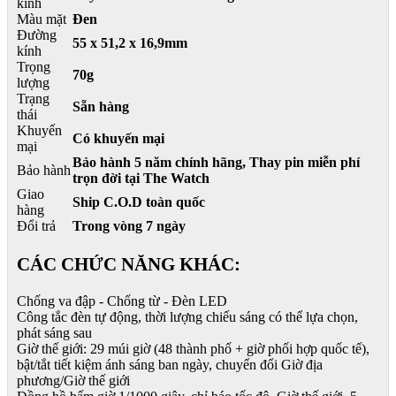
kính
Màu mặt
Đen
Đường
55 x 51,2 x 16,9mm
kính
Trọng
70g
lượng
Trạng
Sẵn hàng
thái
Khuyến
Có khuyến mại
mại
Bảo hành 5 năm chính hãng, Thay pin miễn phí
Bảo hành
trọn đời tại The Watch
Giao
Ship C.O.D toàn quốc
hàng
Đổi trả
Trong vòng 7 ngày
CÁC CHỨC NĂNG KHÁC:
Chống va đập - Chống từ - Đèn LED
Công tắc đèn tự động, thời lượng chiếu sáng có thể lựa chọn,
phát sáng sau
Giờ thế giới: 29 múi giờ (48 thành phố + giờ phối hợp quốc tế),
bật/tắt tiết kiệm ánh sáng ban ngày, chuyển đổi Giờ địa
phương/Giờ thế giới