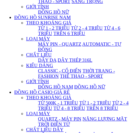
THAO - SPORT
SANG TRỌNG
GIỚI TÍNH
ĐỒNG HỒ NỮ
ĐỒNG HỒ SUNRISE NAM
THEO KHOẢNG GIÁ
TỪ 1 - 2 TRIỆU
TỪ 2 - 4 TRIỆU
TỪ 4 - 6
TRIỆU
TRÊN 6 TRIỆU
LOẠI MÁY
MÁY PIN - QUARTZ
AUTOMATIC - TỰ
ĐỘNG
CHẤT LIỆU
DÂY DA
DÂY THÉP 316L
KIỂU DÁNG
CLASSIC - CỔ ĐIỂN
THỜI TRANG -
FASHION
THỂ THAO - SPORT
GIỚI TÍNH
ĐỒNG HỒ NAM
ĐỒNG HỒ NỮ
ĐỒNG HỒ CASIO GIÁ RẺ
THEO KHOẢNG GIÁ
TỪ 500K - 1 TRIỆU
TỪ 1 - 2 TRIỆU
TỪ 2 - 4
TRIỆU
TỪ 4 - 8 TRIỆU
TRÊN 8 TRIỆU
LOẠI MÁY
QUARTZ - MÁY PIN
NĂNG LƯỢNG MẶT
TRỜI
ĐIỆN TỬ
CHẤT LIỆU DÂY