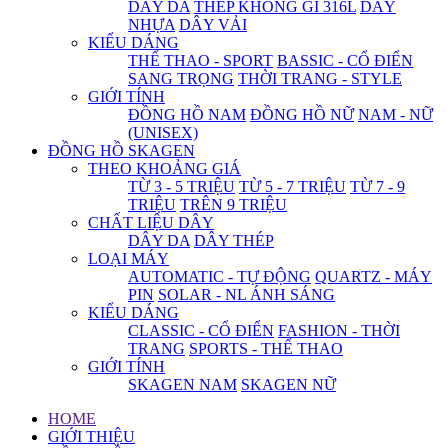
DÂY DA
THÉP KHÔNG GỈ 316L
DÂY
NHỰA
DÂY VẢI
KIỂU DÁNG
THỂ THAO - SPORT
BASSIC - CỔ ĐIỂN
SANG TRỌNG
THỜI TRANG - STYLE
GIỚI TÍNH
ĐỒNG HỒ NAM
ĐỒNG HỒ NỮ
NAM - NỮ
(UNISEX)
ĐỒNG HỒ SKAGEN
THEO KHOẢNG GIÁ
TỪ 3 - 5 TRIỆU
TỪ 5 - 7 TRIỆU
TỪ 7 - 9
TRIỆU
TRÊN 9 TRIỆU
CHẤT LIỆU DÂY
DÂY DA
DÂY THÉP
LOẠI MÁY
AUTOMATIC - TỰ ĐỘNG
QUARTZ - MÁY
PIN
SOLAR - NL ÁNH SÁNG
KIỂU DÁNG
CLASSIC - CỔ ĐIỂN
FASHION - THỜI
TRANG
SPORTS - THỂ THAO
GIỚI TÍNH
SKAGEN NAM
SKAGEN NỮ
HOME
GIỚI THIỆU