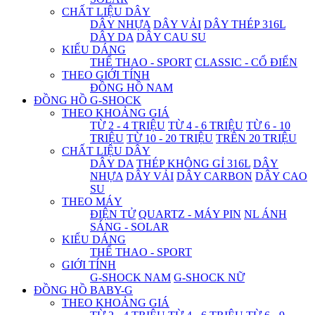
CHẤT LIỆU DÂY
DÂY NHỰA
DÂY VẢI
DÂY THÉP 316L
DÂY DA
DÂY CAU SU
KIỂU DÁNG
THỂ THAO - SPORT
CLASSIC - CỔ ĐIỂN
THEO GIỚI TÍNH
ĐỒNG HỒ NAM
ĐỒNG HỒ G-SHOCK
THEO KHOẢNG GIÁ
TỪ 2 - 4 TRIỆU
TỪ 4 - 6 TRIỆU
TỪ 6 - 10
TRIỆU
TỪ 10 - 20 TRIỆU
TRÊN 20 TRIỆU
CHẤT LIỆU DÂY
DÂY DA
THÉP KHÔNG GỈ 316L
DÂY
NHỰA
DÂY VẢI
DÂY CARBON
DÂY CAO
SU
THEO MÁY
ĐIỆN TỬ
QUARTZ - MÁY PIN
NL ÁNH
SÁNG - SOLAR
KIỂU DÁNG
THỂ THAO - SPORT
GIỚI TÍNH
G-SHOCK NAM
G-SHOCK NỮ
ĐỒNG HỒ BABY-G
THEO KHOẢNG GIÁ