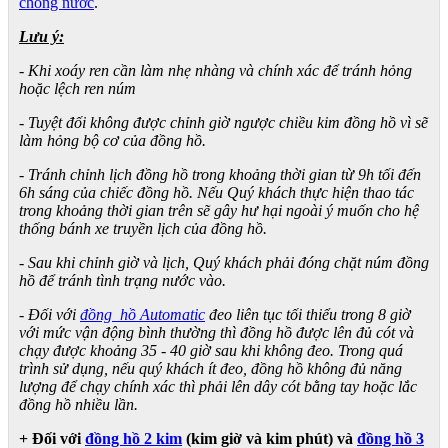
chống nước
.
Lưu ý:
- Khi xoáy ren cần làm nhẹ nhàng và chính xác để tránh hỏng
hoặc lệch ren núm
- Tuyệt đối không được chỉnh giờ ngược chiều kim đồng hồ vì sẽ
làm hỏng bộ cơ của đồng hồ.
- Tránh chỉnh lịch đồng hồ trong khoảng thời gian từ 9h tối đến
6h sáng của chiếc đồng hồ. Nếu Quý khách thực hiện thao tác
trong khoảng thời gian trên sẽ gây hư hại ngoài ý muốn cho hệ
thống bánh xe truyền lịch của đồng hồ.
- Sau khi chỉnh giờ và lịch, Quý khách phải đóng chặt núm đồng
hồ để tránh tình trạng nước vào.
- Đối với
đồng hồ Automatic
đeo liên tục tối thiểu trong 8 giờ
với mức vận động bình thường thì đồng hồ được lên đủ cót và
chạy được khoảng 35 - 40 giờ sau khi không đeo. Trong quá
trình sử dụng, nếu quý khách ít đeo, đồng hồ không đủ năng
lượng để chạy chính xác thì phải lên dây cót bằng tay hoặc lắc
đồng hồ nhiều lần.
+ Đối với
đồng hồ 2 kim
(kim giờ và kim phút) và
đồng hồ 3