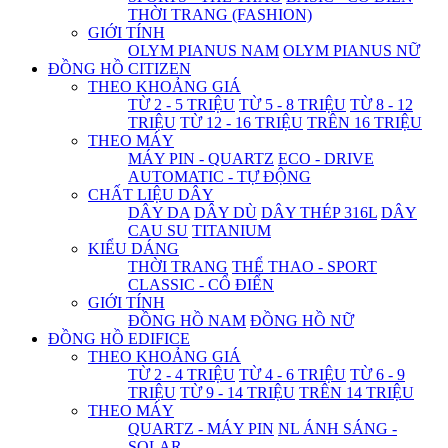
THỜI TRANG (FASHION)
GIỚI TÍNH
OLYM PIANUS NAM
OLYM PIANUS NỮ
ĐỒNG HỒ CITIZEN
THEO KHOẢNG GIÁ
TỪ 2 - 5 TRIỆU
TỪ 5 - 8 TRIỆU
TỪ 8 - 12
TRIỆU
TỪ 12 - 16 TRIỆU
TRÊN 16 TRIỆU
THEO MÁY
MÁY PIN - QUARTZ
ECO - DRIVE
AUTOMATIC - TỰ ĐỘNG
CHẤT LIỆU DÂY
DÂY DA
DÂY DÙ
DÂY THÉP 316L
DÂY
CAU SU
TITANIUM
KIỂU DÁNG
THỜI TRANG
THỂ THAO - SPORT
CLASSIC - CỔ ĐIỂN
GIỚI TÍNH
ĐỒNG HỒ NAM
ĐỒNG HỒ NỮ
ĐỒNG HỒ EDIFICE
THEO KHOẢNG GIÁ
TỪ 2 - 4 TRIỆU
TỪ 4 - 6 TRIỆU
TỪ 6 - 9
TRIỆU
TỪ 9 - 14 TRIỆU
TRÊN 14 TRIỆU
THEO MÁY
QUARTZ - MÁY PIN
NL ÁNH SÁNG -
SOLAR