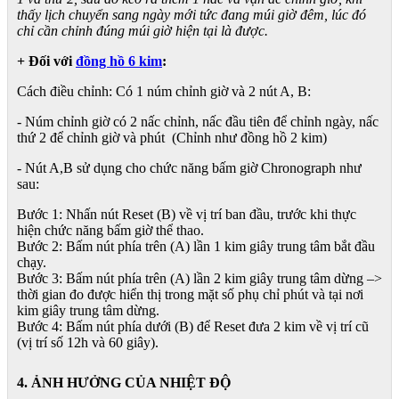
thấy lịch chuyển sang ngày mới tức đang múi giờ đêm, lúc đó
chỉ cần chỉnh đúng múi giờ hiện tại là được.
+ Đối với
đồng hồ 6 kim
:
Cách điều chỉnh: Có 1 núm chỉnh giờ và 2 nút A, B:
- Núm chỉnh giờ có 2 nấc chỉnh, nấc đầu tiên để chỉnh ngày, nấc
thứ 2 để chỉnh giờ và phút (Chỉnh như đồng hồ 2 kim)
- Nút A,B sử dụng cho chức năng bấm giờ Chronograph như
sau:
Bước 1: Nhấn nút Reset (B) về vị trí ban đầu, trước khi thực
hiện chức năng bấm giờ thể thao.
Bước 2: Bấm nút phía trên (A) lần 1 kim giây trung tâm bắt đầu
chạy.
Bước 3: Bấm nút phía trên (A) lần 2 kim giây trung tâm dừng –>
thời gian đo được hiển thị trong mặt số phụ chỉ phút và tại nơi
kim giây trung tâm dừng.
Bước 4: Bấm nút phía dưới (B) để Reset đưa 2 kim về vị trí cũ
(vị trí số 12h và 60 giây).
4. ẢNH HƯỞNG CỦA NHIỆT ĐỘ