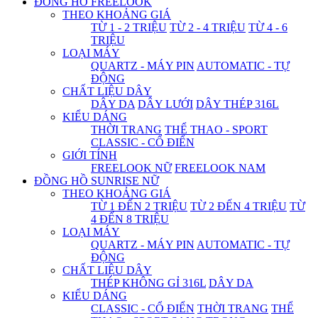
ĐỒNG HỒ FREELOOK
THEO KHOẢNG GIÁ
TỪ 1 - 2 TRIỆU
TỪ 2 - 4 TRIỆU
TỪ 4 - 6
TRIỆU
LOẠI MÁY
QUARTZ - MÁY PIN
AUTOMATIC - TỰ
ĐỘNG
CHẤT LIỆU DÂY
DÂY DA
DÂY LƯỚI
DÂY THÉP 316L
KIỂU DÁNG
THỜI TRANG
THỂ THAO - SPORT
CLASSIC - CỔ ĐIỂN
GIỚI TÍNH
FREELOOK NỮ
FREELOOK NAM
ĐỒNG HỒ SUNRISE NỮ
THEO KHOẢNG GIÁ
TỪ 1 ĐẾN 2 TRIỆU
TỪ 2 ĐẾN 4 TRIỆU
TỪ
4 ĐẾN 8 TRIỆU
LOẠI MÁY
QUARTZ - MÁY PIN
AUTOMATIC - TỰ
ĐỘNG
CHẤT LIỆU DÂY
THÉP KHÔNG GỈ 316L
DÂY DA
KIỂU DÁNG
CLASSIC - CỔ ĐIỂN
THỜI TRANG
THỂ