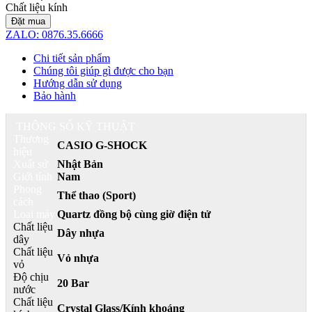
Chất liệu kính
Đặt mua
ZALO: 0876.35.6666
Chi tiết sản phẩm
Chúng tôi giúp gì được cho bạn
Hướng dẫn sử dụng
Bảo hành
THÔNG SỐ KỸ THUẬT
Thương
CASIO G-SHOCK
hiệu
Xuất sứ
Nhật Bản
Giới tính
Nam
Phong
Thể thao (Sport)
cách
Loại máy
Quartz đồng bộ cùng giờ điện tử
Chất liệu
Dây nhựa
dây
Chất liệu
Vỏ nhựa
vỏ
Độ chịu
20 Bar
nước
Chất liệu
Crystal Glass/Kính khoáng