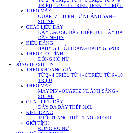
TỪ 2 - 4 TRIỆU
TỪ 4 - 6 TRIỆU
TỪ 6 - 9
TRIỆU
TỪ 9 - 15 TRIỆU
TRÊN 15 TRIỆU
THEO MÁY
QUARTZ + ĐIỆN TỬ
NL ÁNH SÁNG -
SOLAR
CHẤT LIỆU DÂY
DÂY CAO SU
DÂY THÉP 316L
DÂY DA
DÂY NHỰA
KIỂU DÁNG
BABY-G THỜI TRANG
BABY-G SPORT
THEO GIỚI TÍNH
ĐỒNG HỒ NỮ
ĐỒNG HỒ SHEEN
THEO KHOẢNG GIÁ
TỪ 2 - 4 TRIỆU
TỪ 4 - 6 TRIỆU
TỪ 6 - 10
TRIỆU
THEO MÁY
MÁY PIN - QUARTZ
NL ÁNH SÁNG -
SOLAR
CHẤT LIỆU DÂY
DÂY DA
DÂY THÉP 316L
KIỂU DÁNG
THỜI TRANG
THỂ THAO - SPORT
GIỚI TÍNH
ĐỒNG HỒ NỮ