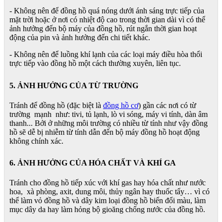
- Không nên để đồng hồ quá nóng dưới ánh sáng trực tiếp của
mặt trời hoặc ở nơi có nhiệt độ cao trong thời gian dài vì có thể
ảnh hưởng đến bộ máy của đồng hồ, rút ngắn thời gian hoạt
động của pin và ảnh hưởng đến chi tiết khác.
- Không nên để luồng khí lạnh của các loại máy điều hòa thổi
trực tiếp vào đồng hồ một cách thường xuyên, liên tục.
5. ẢNH HƯỞNG CỦA TỪ TRƯỜNG
Tránh để đồng hồ (đặc biệt là
đồng hồ cơ
) gần các nơi có từ
trường mạnh như: tivi, tủ lạnh, lò vi sóng, máy vi tính, dàn âm
thanh... Bởi ở những môi trường có nhiều từ tính như vậy đồng
hồ sẽ dễ bị nhiễm từ tính dẫn đến bộ máy đồng hồ hoạt động
không chính xác.
6. ẢNH HƯỞNG CỦA HÓA CHẤT VÀ KHÍ GA
Tránh cho đồng hồ tiếp xúc với khí gas hay hóa chất như nước
hoa, xà phòng, axit, dung môi, thủy ngân hay thuốc tẩy… vì có
thể làm vỏ đồng hồ và dây kim loại đồng hồ biến đổi màu, làm
mục dây da hay làm hỏng bộ gioăng chống nước của đồng hồ.