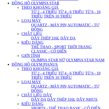
ĐỒNG HỒ OLYMPIA STAR
THEO KHOẢNG GIÁ
TỪ 2 - 4 TRIỆU
TỪ 4 - 6 TRIỆU
TỪ 6 - 10
TRIỆU
TRÊN 10 TRIỆU
LOẠI MÁY
QUARTZ - MÁY PIN
AUTOMATIC - TỰ
ĐỘNG
CHẤT LIỆU
DÂY THÉP 316L
DÂY DA
KIỂU DÁNG
THỂ THAO - SPORT
THỜI TRANG
CLASSIC - CỔ ĐIỂN
GIỚI TÍNH
OLIMPIA STAR NỮ
OLYMPIA STAR NAM
ĐỒNG HỒ OLYM PIANUS
THEO KHOẢNG GIÁ
TỪ 2 - 4 TRIỆU
TỪ 4 - 6 TRIỆU
TỪ 6 - 10
TRIỆU
TRÊN 10 TRIỆU
LOẠI MÁY
QUARTZ - MÁY PIN
AUTOMATIC - TỰ
ĐỘNG
CHẤT LIỆU DÂY
DÂY DA
DÂY THÉP 316L
DÂY NHỰA
KIỂU DÁNG
SPORTS - THỂ THAO
BASIC - CỔ ĐIỂN