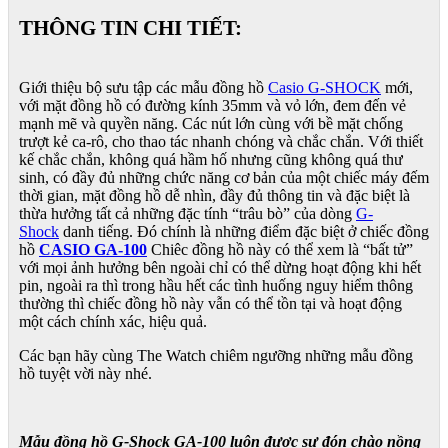
THÔNG TIN CHI TIẾT:
Giới thiệu bộ sưu tập các mẫu đồng hồ
Casio G-SHOCK
mới,
với mặt đồng hồ có đường kính 35mm và vỏ lớn, đem đến vẻ
mạnh mẽ và quyền năng. Các nút lớn cùng với bề mặt chống
trượt kẻ ca-rô, cho thao tác nhanh chóng và chắc chắn. Với thiết
kế chắc chắn, không quá hầm hố nhưng cũng không quá thư
sinh, có đầy đủ những chức năng cơ bản của một chiếc máy đếm
thời gian, mặt đồng hồ dễ nhìn, đầy đủ thông tin và đặc biệt là
thừa hưởng tất cả những đặc tính “trâu bò” của dòng
G-
Shock
danh tiếng. Đó chính là những điểm đặc biệt ở chiếc đồng
hồ
CASIO GA-100
Chiêc đồng hồ này có thể xem là “bất tử”
với mọi ảnh hưởng bên ngoài chỉ có thể dừng hoạt động khi hết
pin, ngoài ra thì trong hầu hết các tình huống nguy hiểm thông
thường thì chiếc đồng hồ này vẫn có thể tồn tại và hoạt động
một cách chính xác, hiệu quả.
Các bạn hãy cùng The Watch chiêm ngưỡng những mẫu đồng
hồ tuyệt vời này nhé.
Mẫu đồng hồ G-Shock GA-100 luôn được sự đón chào nồng