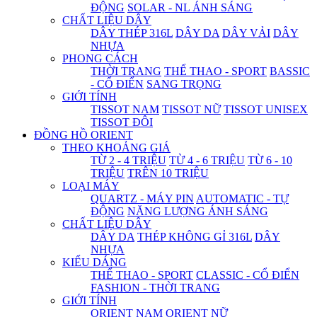
ĐỘNG
SOLAR - NL ÁNH SÁNG
CHẤT LIỆU DÂY
DÂY THÉP 316L
DÂY DA
DÂY VẢI
DÂY
NHỰA
PHONG CÁCH
THỜI TRANG
THỂ THAO - SPORT
BASSIC
- CỔ ĐIỂN
SANG TRỌNG
GIỚI TÍNH
TISSOT NAM
TISSOT NỮ
TISSOT UNISEX
TISSOT ĐÔI
ĐỒNG HỒ ORIENT
THEO KHOẢNG GIÁ
TỪ 2 - 4 TRIỆU
TỪ 4 - 6 TRIỆU
TỪ 6 - 10
TRIỆU
TRÊN 10 TRIỆU
LOẠI MÁY
QUARTZ - MÁY PIN
AUTOMATIC - TỰ
ĐỘNG
NĂNG LƯỢNG ÁNH SÁNG
CHẤT LIỆU DÂY
DÂY DA
THÉP KHÔNG GỈ 316L
DÂY
NHỰA
KIỂU DÁNG
THỂ THAO - SPORT
CLASSIC - CỔ ĐIỂN
FASHION - THỜI TRANG
GIỚI TÍNH
ORIENT NAM
ORIENT NỮ