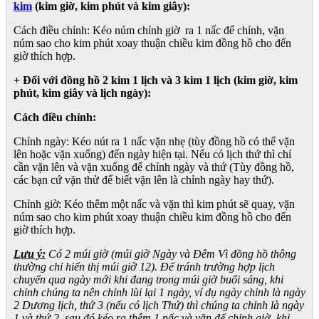
kim
(kim giờ, kim phút và kim giây):
Cách điều chỉnh: Kéo núm chỉnh giờ ra 1 nấc để chỉnh, vặn
núm sao cho kim phút xoay thuận chiều kim đồng hồ cho đến
giờ thích hợp.
+ Đối với đồng hồ 2 kim 1 lịch và 3 kim 1 lịch (kim giờ, kim
phút, kim giây và lịch ngày):
Cách điều chỉnh:
Chỉnh ngày: Kéo nút ra 1 nấc vặn nhẹ (tùy đồng hồ có thể vặn
lên hoặc vặn xuống) đến ngày hiện tại. Nếu có lịch thứ thì chỉ
cần vặn lên và vặn xuống để chỉnh ngày và thứ (Tùy đồng hồ,
các bạn cứ vặn thử để biết vặn lên là chỉnh ngày hay thứ).
Chỉnh giờ: Kéo thêm một nấc và vặn thì kim phút sẽ quay, vặn
núm sao cho kim phút xoay thuận chiều kim đồng hồ cho đến
giờ thích hợp.
Lưu ý:
Có 2 múi giờ (múi giờ Ngày và Đêm Vì đồng hồ thông
thường chỉ hiển thị múi giờ 12). Để tránh trường hợp lịch
chuyển qua ngày mới khi đang trong múi giờ buổi sáng, khi
chỉnh chúng ta nên chỉnh lùi lại 1 ngày, ví dụ ngày chỉnh là ngày
2 Dương lịch, thứ 3 (nếu có lịch Thứ) thì chúng ta chỉnh là ngày
1 và thứ 2, sau đó kéo ra thêm 1 nấc và vặn để chỉnh giờ, khi