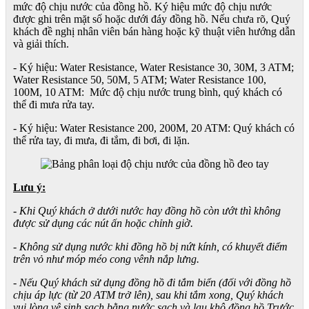
mức độ chịu nước của đồng hồ. Ký hiệu mức độ chịu nước
được ghi trên mặt số hoặc dưới đáy đồng hồ. Nếu chưa rõ, Quý
khách đề nghị nhân viên bán hàng hoặc kỹ thuật viên hướng dẫn
và giải thích.
- Ký hiệu: Water Resistance, Water Resistance 30, 30M, 3 ATM;
Water Resistance 50, 50M, 5 ATM; Water Resistance 100,
100M, 10 ATM: Mức độ chịu nước trung bình, quý khách có
thể đi mưa rửa tay.
- Ký hiệu: Water Resistance 200, 200M, 20 ATM: Quý khách có
thể rửa tay, đi mưa, đi tắm, đi bơi, đi lặn.
Lưu ý:
- Khi Quý khách ở dưới nước hay đồng hồ còn ướt thì không
được sử dụng các nút ấn hoặc chỉnh giờ.
- Không sử dụng nước khi đồng hồ bị nứt kính, có khuyết điểm
trên vỏ như móp méo cong vênh nắp lưng.
- Nếu Quý khách sử dụng đồng hồ đi tắm biển (đối với đồng hồ
chịu áp lực (từ 20 ATM trở lên), sau khi tắm xong, Quý khách
vui lòng vệ sinh sạch bằng nước sạch và lau khô đồng hồ.Trước