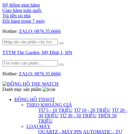
Hệ thống gian hàng
Giao hàng toàn quốc
Trả tiền tại nhà
Đổi hàng trong 7 ngày
Hotline:
ZALO: 0876.35.6666
TTTM The Garden, Mỹ Đình 1, HN
Hotline:
ZALO: 0876.35.6666
Danh mục sản phẩm
ĐỒNG HỒ TISSOT
THEO KHOẢNG GIÁ
TỪ 5 - 10 TRIỆU
TỪ 10 - 20 TRIỆU
TỪ 20 -
30 TRIỆU
TỪ 30 - 50 TRIỆU
TRÊN 50
TRIỆU
LOẠI MÁY
QUARTZ - MÁY PIN
AUTOMATIC - TỰ