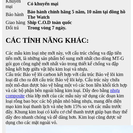
Khuyến
Có khuyến mại
mại
Bảo hành chính hãng 5 năm, 10 năm tại đồng hồ
Bảo hành
The Watch
Giao hàng
Ship C.O.D toàn quốc
Đổi trả
Trong vòng 7 ngày.
CÁC TÍNH NĂNG KHÁC:
Các mẫu kim loại nhẹ mới này, với cấu trúc chống va đập tiên
tiến mới, là những sản phẩm bổ sung mới nhất cho dòng MT-G
gói gọn công nghệ mới nhất vào trong thiết kế chống va đập
bằng kết hợp giữa vật liệu kim loại và nhựa.
Cấu trúc Bảo vệ lõi carbon kết hợp với cấu trúc Bảo vệ lõi kim
loại đã cho ra đời cấu trúc Bảo vệ lõi kép. Cấu trúc này chứa
một mô-đun được bảo vệ bằng một vỏ các bon liền khối tích hợp
và các bộ phận bên ngoài bằng kim loại. Dây đeo bằng
nhựa
composite
chia lớp mới của các mẫu này sử dụng các đoạn kim
loại rỗng bao bọc các bộ phận nhỏ bằng nhựa, mang đến diện
mạo kim loại thanh lịch và nhẹ hơn 15% so với các mẫu trước
đây. Khung kim loại có kiểu cơ chế thanh trượt giúp bạn thay thế
dây đeo nhanh chóng và dễ dàng hơn. Kim loại cũng được sử
dụng cho các mặt ngoài vỏ.