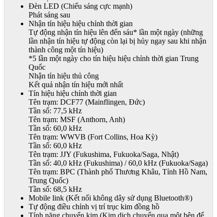
Đèn LED (Chiếu sáng cực mạnh)
Phát sáng sau
Nhận tín hiệu hiệu chỉnh thời gian
Tự động nhận tín hiệu lên đến sáu* lần một ngày (những
lần nhận tín hiệu tự động còn lại bị hủy ngay sau khi nhận
thành công một tín hiệu)
*5 lần một ngày cho tín hiệu hiệu chỉnh thời gian Trung
Quốc
Nhận tín hiệu thủ công
Kết quả nhận tín hiệu mới nhất
Tín hiệu hiệu chỉnh thời gian
Tên trạm: DCF77 (Mainflingen, Đức)
Tần số: 77,5 kHz
Tên trạm: MSF (Anthorn, Anh)
Tần số: 60,0 kHz
Tên trạm: WWVB (Fort Collins, Hoa Kỳ)
Tần số: 60,0 kHz
Tên trạm: JJY (Fukushima, Fukuoka/Saga, Nhật)
Tần số: 40,0 kHz (Fukushima) / 60,0 kHz (Fukuoka/Saga)
Tên trạm: BPC (Thành phố Thương Khâu, Tỉnh Hồ Nam,
Trung Quốc)
Tần số: 68,5 kHz
Mobile link (Kết nối không dây sử dụng Bluetooth®)
Tự động điều chỉnh vị trí trục kim đồng hồ
Tính năng chuyển kim (Kim dịch chuyển qua một bên để