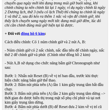
chuyển qua ngày mới khi đang trong múi giờ buổi sáng, khi
chỉnh chúng ta nên chỉnh lùi lại 1 ngày, ví dụ ngày chỉnh là ngày
2 Dương lịch, thứ 3 (nếu có lịch Thứ) thì chúng ta chỉnh là ngày
1 và thứ 2, sau đó kéo ra thêm 1 nấc và vặn để chỉnh giờ, khi
thấy lịch chuyển sang ngày mới tức đang múi giờ đêm, lúc đó
chỉ cần chỉnh đúng múi giờ hiện tại là được.
+ Đối với
đồng hồ 6 kim
:
Cách điều chỉnh: Có 1 núm chỉnh giờ và 2 nút A, B:
- Núm chỉnh giờ có 2 nấc chỉnh, nấc đầu tiên để chỉnh ngày, nấc
thứ 2 để chỉnh giờ và phút (Chỉnh như đồng hồ 2 kim)
- Nút A,B sử dụng cho chức năng bấm giờ Chronograph như
sau:
Bước 1: Nhấn nút Reset (B) về vị trí ban đầu, trước khi thực
hiện chức năng bấm giờ thể thao.
Bước 2: Bấm nút phía trên (A) lần 1 kim giây trung tâm bắt đầu
chạy.
Bước 3: Bấm nút phía trên (A) lần 2 kim giây trung tâm dừng –>
thời gian đo được hiển thị trong mặt số phụ chỉ phút và tại nơi
kim giây trung tâm dừng.
Bước 4: Bấm nút phía dưới (B) để Reset đưa 2 kim về vị trí cũ