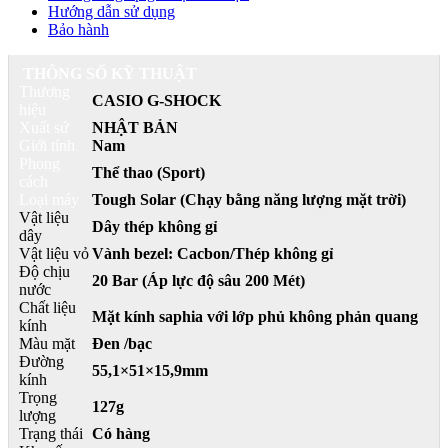
Hướng dẫn sử dụng
Bảo hành
THÔNG SỐ KỸ THUẬT
Thương
CASIO G-SHOCK
hiệu
Xuất sứ
NHẬT BẢN
Giới tính
Nam
Phong
Thể thao (Sport)
cách
Loại máy
Tough Solar (Chạy bằng năng lượng mặt trời)
Vật liệu
Dây thép không gỉ
dây
Vật liệu vỏ
Vành bezel: Cacbon/Thép không gỉ
Độ chịu
20 Bar (Áp lực độ sâu 200 Mét)
nước
Chất liệu
Mặt kính saphia với lớp phủ không phản quang
kính
Màu mặt
Đen /bạc
Đường
55,1×51×15,9mm
kính
Trọng
127g
lượng
Trạng thái
Có hàng