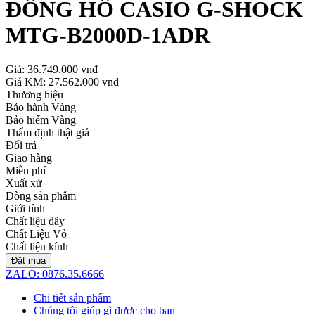
ĐỒNG HỒ CASIO G-SHOCK
MTG-B2000D-1ADR
Giá:
36.749.000 vnđ
Giá KM:
27.562.000 vnđ
Thương hiệu
Bảo hành Vàng
Bảo hiểm Vàng
Thẩm định thật giả
Đổi trả
Giao hàng
Miễn phí
Xuất xứ
Dòng sản phẩm
Giới tính
Chất liệu dây
Chất Liệu Vỏ
Chất liệu kính
Đặt mua
ZALO: 0876.35.6666
Chi tiết sản phẩm
Chúng tôi giúp gì được cho bạn