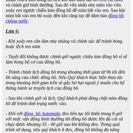
và chỉnh giờ bình thường. Sau đó vừa nhấn nhẹ núm vào vừa
xoáy ren ngược chiều kim đồng hồ để núm bắt vào ren. Sau khi
núm bắt vào ren thì xoáy đến khi căng tay để đảm bảo
đồng hồ
chống nước
.
Lưu ý:
- Khi xoáy ren cần làm nhẹ nhàng và chính xác để tránh hỏng
hoặc lệch ren núm
- Tuyệt đối không được chỉnh giờ ngược chiều kim đồng hồ vì sẽ
làm hỏng bộ cơ của đồng hồ.
- Tránh chỉnh lịch đồng hồ trong khoảng thời gian từ 9h tối đến
6h sáng của chiếc đồng hồ. Nếu Quý khách thực hiện thao tác
trong khoảng thời gian trên sẽ gây hư hại ngoài ý muốn cho hệ
thống bánh xe truyền lịch của đồng hồ.
- Sau khi chỉnh giờ và lịch, Quý khách phải đóng chặt núm đồng
hồ để tránh tình trạng nước vào.
- Đối với
đồng hồ Automatic
đeo liên tục tối thiểu trong 8 giờ
với mức vận động bình thường thì đồng hồ được lên đủ cót và
chạy được khoảng 35 - 40 giờ sau khi không đeo. Trong quá
trình sử dụng, nếu quý khách ít đeo, đồng hồ không đủ năng