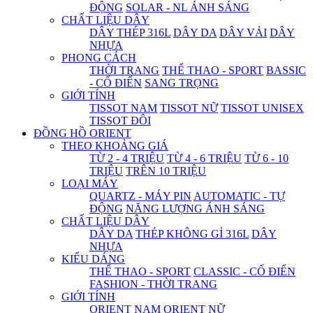
ĐỘNG
SOLAR - NL ÁNH SÁNG
CHẤT LIỆU DÂY
DÂY THÉP 316L
DÂY DA
DÂY VẢI
DÂY
NHỰA
PHONG CÁCH
THỜI TRANG
THỂ THAO - SPORT
BASSIC
- CỔ ĐIỂN
SANG TRỌNG
GIỚI TÍNH
TISSOT NAM
TISSOT NỮ
TISSOT UNISEX
TISSOT ĐÔI
ĐỒNG HỒ ORIENT
THEO KHOẢNG GIÁ
TỪ 2 - 4 TRIỆU
TỪ 4 - 6 TRIỆU
TỪ 6 - 10
TRIỆU
TRÊN 10 TRIỆU
LOẠI MÁY
QUARTZ - MÁY PIN
AUTOMATIC - TỰ
ĐỘNG
NĂNG LƯỢNG ÁNH SÁNG
CHẤT LIỆU DÂY
DÂY DA
THÉP KHÔNG GỈ 316L
DÂY
NHỰA
KIỂU DÁNG
THỂ THAO - SPORT
CLASSIC - CỔ ĐIỂN
FASHION - THỜI TRANG
GIỚI TÍNH
ORIENT NAM
ORIENT NỮ