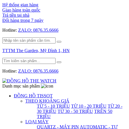
Hệ thống gian hàng
Giao hàng toàn quốc
Trả tiền tại nhà
Đổi hàng trong 7 ngày
Hotline:
ZALO: 0876.35.6666
TTTM The Garden, Mỹ Đình 1, HN
Hotline:
ZALO: 0876.35.6666
Danh mục sản phẩm
ĐỒNG HỒ TISSOT
THEO KHOẢNG GIÁ
TỪ 5 - 10 TRIỆU
TỪ 10 - 20 TRIỆU
TỪ 20 -
30 TRIỆU
TỪ 30 - 50 TRIỆU
TRÊN 50
TRIỆU
LOẠI MÁY
QUARTZ - MÁY PIN
AUTOMATIC - TỰ