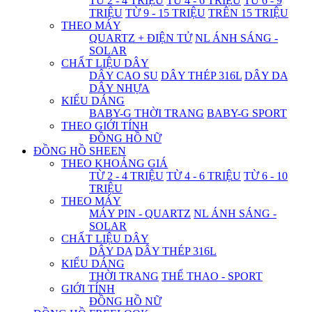
TỪ 2 - 4 TRIỆU
TỪ 4 - 6 TRIỆU
TỪ 6 - 9
TRIỆU
TỪ 9 - 15 TRIỆU
TRÊN 15 TRIỆU
THEO MÁY
QUARTZ + ĐIỆN TỬ
NL ÁNH SÁNG -
SOLAR
CHẤT LIỆU DÂY
DÂY CAO SU
DÂY THÉP 316L
DÂY DA
DÂY NHỰA
KIỂU DÁNG
BABY-G THỜI TRANG
BABY-G SPORT
THEO GIỚI TÍNH
ĐỒNG HỒ NỮ
ĐỒNG HỒ SHEEN
THEO KHOẢNG GIÁ
TỪ 2 - 4 TRIỆU
TỪ 4 - 6 TRIỆU
TỪ 6 - 10
TRIỆU
THEO MÁY
MÁY PIN - QUARTZ
NL ÁNH SÁNG -
SOLAR
CHẤT LIỆU DÂY
DÂY DA
DÂY THÉP 316L
KIỂU DÁNG
THỜI TRANG
THỂ THAO - SPORT
GIỚI TÍNH
ĐỒNG HỒ NỮ