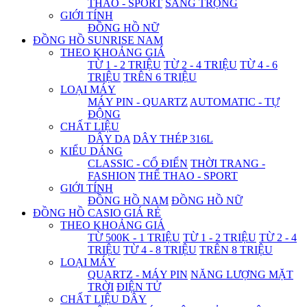
THAO - SPORT
SANG TRỌNG
GIỚI TÍNH
ĐỒNG HỒ NỮ
ĐỒNG HỒ SUNRISE NAM
THEO KHOẢNG GIÁ
TỪ 1 - 2 TRIỆU
TỪ 2 - 4 TRIỆU
TỪ 4 - 6
TRIỆU
TRÊN 6 TRIỆU
LOẠI MÁY
MÁY PIN - QUARTZ
AUTOMATIC - TỰ
ĐỘNG
CHẤT LIỆU
DÂY DA
DÂY THÉP 316L
KIỂU DÁNG
CLASSIC - CỔ ĐIỂN
THỜI TRANG -
FASHION
THỂ THAO - SPORT
GIỚI TÍNH
ĐỒNG HỒ NAM
ĐỒNG HỒ NỮ
ĐỒNG HỒ CASIO GIÁ RẺ
THEO KHOẢNG GIÁ
TỪ 500K - 1 TRIỆU
TỪ 1 - 2 TRIỆU
TỪ 2 - 4
TRIỆU
TỪ 4 - 8 TRIỆU
TRÊN 8 TRIỆU
LOẠI MÁY
QUARTZ - MÁY PIN
NĂNG LƯỢNG MẶT
TRỜI
ĐIỆN TỬ
CHẤT LIỆU DÂY