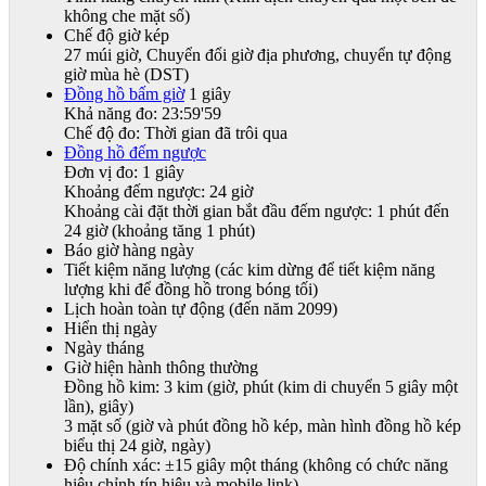
không che mặt số)
Chế độ giờ kép
27 múi giờ, Chuyển đổi giờ địa phương, chuyển tự động
giờ mùa hè (DST)
Đồng hồ bấm giờ
1 giây
Khả năng đo: 23:59'59
Chế độ đo: Thời gian đã trôi qua
Đồng hồ đếm ngược
Đơn vị đo: 1 giây
Khoảng đếm ngược: 24 giờ
Khoảng cài đặt thời gian bắt đầu đếm ngược: 1 phút đến
24 giờ (khoảng tăng 1 phút)
Báo giờ hàng ngày
Tiết kiệm năng lượng (các kim dừng để tiết kiệm năng
lượng khi để đồng hồ trong bóng tối)
Lịch hoàn toàn tự động (đến năm 2099)
Hiển thị ngày
Ngày tháng
Giờ hiện hành thông thường
Đồng hồ kim: 3 kim (giờ, phút (kim di chuyển 5 giây một
lần), giây)
3 mặt số (giờ và phút đồng hồ kép, màn hình đồng hồ kép
biểu thị 24 giờ, ngày)
Độ chính xác: ±15 giây một tháng (không có chức năng
hiệu chỉnh tín hiệu và mobile link)