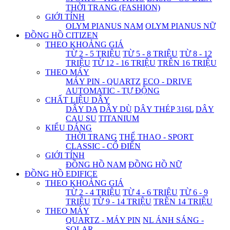
THỜI TRANG (FASHION)
GIỚI TÍNH
OLYM PIANUS NAM
OLYM PIANUS NỮ
ĐỒNG HỒ CITIZEN
THEO KHOẢNG GIÁ
TỪ 2 - 5 TRIỆU
TỪ 5 - 8 TRIỆU
TỪ 8 - 12
TRIỆU
TỪ 12 - 16 TRIỆU
TRÊN 16 TRIỆU
THEO MÁY
MÁY PIN - QUARTZ
ECO - DRIVE
AUTOMATIC - TỰ ĐỘNG
CHẤT LIỆU DÂY
DÂY DA
DÂY DÙ
DÂY THÉP 316L
DÂY
CAU SU
TITANIUM
KIỂU DÁNG
THỜI TRANG
THỂ THAO - SPORT
CLASSIC - CỔ ĐIỂN
GIỚI TÍNH
ĐỒNG HỒ NAM
ĐỒNG HỒ NỮ
ĐỒNG HỒ EDIFICE
THEO KHOẢNG GIÁ
TỪ 2 - 4 TRIỆU
TỪ 4 - 6 TRIỆU
TỪ 6 - 9
TRIỆU
TỪ 9 - 14 TRIỆU
TRÊN 14 TRIỆU
THEO MÁY
QUARTZ - MÁY PIN
NL ÁNH SÁNG -
SOLAR