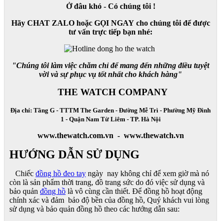
Ở đâu khó - Có chúng tôi !
Hãy CHAT ZALO hoặc GỌI NGAY cho chúng tôi để được
tư vấn trực tiếp bạn nhé:
"Chúng tôi làm việc chăm chỉ để mang đến những điều tuyệt
vời và sự phục vụ tốt nhất cho khách hàng"
THE WATCH COMPANY
Địa chỉ: Tầng G - TTTM The Garden - Đường Mễ Trì - Phường Mỹ Đình
1 - Quận Nam Từ Liêm - TP. Hà Nội
www.thewatch.com.vn - www.thewatch.vn
HƯỚNG DẪN SỬ DỤNG
Chiếc
đồng hồ đeo tay
ngày nay không chỉ để xem giờ mà nó
còn là sản phẩm thời trang, đồ trang sức do đó việc sử dụng và
bảo quản
đồng hồ
là vô cùng cần thiết. Để đồng hồ hoạt động
chính xác và đảm bảo độ bền của đồng hồ, Quý khách vui lòng
sử dụng và bảo quản đồng hồ theo các hướng dẫn sau: