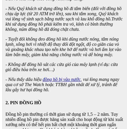
- Nếu Quý khách sử dụng đồng hồ đi tắm biển (đối với đồng hồ
chịu áp lực (từ 20 ATM trở lên), sau khi tắm xong, Quý khách
vui lòng vệ sinh sạch bằng nước sạch và lau khô đồng hồ.Trước
khi sử dụng đồng hồ phải kiểm tra vỏ, kính có bình thường
không, núm đồng hồ đã đóng chặt chưa.
- Tuyệt đối không đeo đồng hồ khi dùng nước nóng, tắm nóng
lạnh, xông hơi vì nhiệt độ thay đổi đột ngột, độ co giãn của vỏ
và gioăng khác nhau tạo nên khe hở để nước và hơi ẩm lọt vào
làm bẩn máy, giảm khả năng chống nước và dễ hỏng máy.
- Không để đồng hồ sát các cửa gió của máy lạnh (ví dụ: cửa
gió điều hòa trên xe hơi…)
- Nếu thấy dấu hiệu
đồng hồ bị vào nước
, vui lòng mang ngay
qua cơ sở The Watch hoặc TTBH gần nhất để xử lý, tránh để
lâu gây hư hại đồng hồ.
2. PIN ĐỒNG HỒ
Đồng hồ pin thường có thời gian sử dụng từ 1,5 – 2 năm. Tuy
nhiên đồng hồ pin được hãng sản xuất cho hoạt động từ khi xuất
xưởng nên có thể hết pin bất chợt một khoảng thời gian ngắn