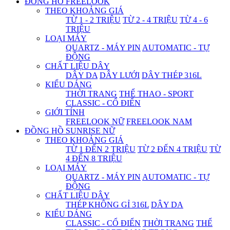
ĐỒNG HỒ FREELOOK
THEO KHOẢNG GIÁ
TỪ 1 - 2 TRIỆU
TỪ 2 - 4 TRIỆU
TỪ 4 - 6
TRIỆU
LOẠI MÁY
QUARTZ - MÁY PIN
AUTOMATIC - TỰ
ĐỘNG
CHẤT LIỆU DÂY
DÂY DA
DÂY LƯỚI
DÂY THÉP 316L
KIỂU DÁNG
THỜI TRANG
THỂ THAO - SPORT
CLASSIC - CỔ ĐIỂN
GIỚI TÍNH
FREELOOK NỮ
FREELOOK NAM
ĐỒNG HỒ SUNRISE NỮ
THEO KHOẢNG GIÁ
TỪ 1 ĐẾN 2 TRIỆU
TỪ 2 ĐẾN 4 TRIỆU
TỪ
4 ĐẾN 8 TRIỆU
LOẠI MÁY
QUARTZ - MÁY PIN
AUTOMATIC - TỰ
ĐỘNG
CHẤT LIỆU DÂY
THÉP KHÔNG GỈ 316L
DÂY DA
KIỂU DÁNG
CLASSIC - CỔ ĐIỂN
THỜI TRANG
THỂ