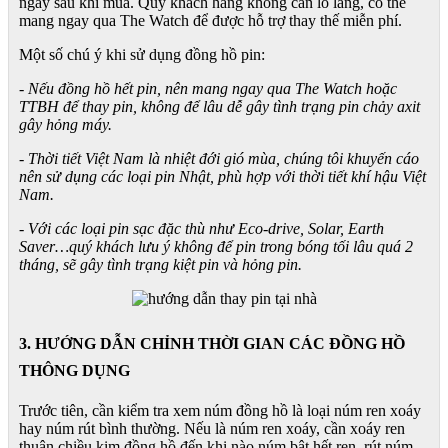
ngay sau khi mua. Quý khách hàng không cần lo lắng, có thể
mang ngay qua The Watch để được hỗ trợ thay thế miễn phí.
Một số chú ý khi sử dụng đồng hồ pin:
- Nếu đồng hồ hết pin, nên mang ngay qua The Watch hoặc
TTBH để thay pin, không để lâu dễ gây tình trạng pin chảy axit
gây hỏng máy.
- Thời tiết Việt Nam là nhiệt đới gió mùa, chúng tôi khuyến cáo
nên sử dụng các loại pin Nhật, phù hợp với thời tiết khí hậu Việt
Nam.
- Với các loại pin sạc đặc thù như Eco-drive, Solar, Earth
Saver…quý khách lưu ý không để pin trong bóng tối lâu quá 2
tháng, sẽ gây tình trạng kiệt pin và hỏng pin.
3. HƯỚNG DẪN CHỈNH THỜI GIAN CÁC ĐỒNG HỒ
THÔNG DỤNG
Trước tiên, cần kiểm tra xem núm đồng hồ là loại núm ren xoáy
hay núm rút bình thường. Nếu là núm ren xoáy, cần xoáy ren
thuận chiều kim đồng hồ đến khi nào núm bật hết ren, rút núm