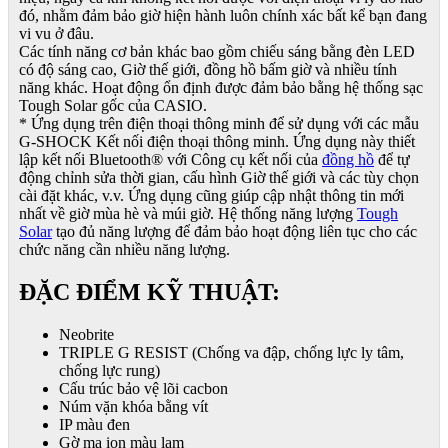
đó, nhằm đảm bảo giờ hiện hành luôn chính xác bất kể bạn đang
vi vu ở đâu.
Các tính năng cơ bản khác bao gồm chiếu sáng bằng đèn LED
có độ sáng cao, Giờ thế giới, đồng hồ bấm giờ và nhiều tính
năng khác. Hoạt động ổn định được đảm bảo bằng hệ thống sạc
Tough Solar gốc của CASIO.
* Ứng dụng trên điện thoại thông minh để sử dụng với các mẫu
G-SHOCK Kết nối điện thoại thông minh. Ứng dụng này thiết
lập kết nối Bluetooth® với Công cụ kết nối của
đồng hồ
để tự
động chỉnh sửa thời gian, cấu hình Giờ thế giới và các tùy chọn
cài đặt khác, v.v. Ứng dụng cũng giúp cập nhật thông tin mới
nhất về giờ mùa hè và múi giờ. Hệ thống năng lượng
Tough
Solar
tạo đủ năng lượng để đảm bảo hoạt động liên tục cho các
chức năng cần nhiều năng lượng.
ĐẶC ĐIỂM KỸ THUẬT:
Neobrite
TRIPLE G RESIST (Chống va đập, chống lực ly tâm,
chống lực rung)
Cấu trúc bảo vệ lõi cacbon
Núm vặn khóa bằng vít
IP màu đen
Gờ mạ ion màu lam