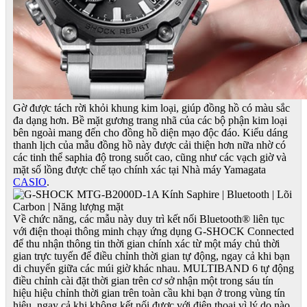
Gờ được tách rời khỏi khung kim loại, giúp đồng hồ có màu sắc
đa dạng hơn. Bề mặt gương trang nhã của các bộ phận kim loại
bên ngoài mang đến cho đồng hồ diện mạo độc đáo. Kiểu dáng
thanh lịch của mẫu đồng hồ này được cải thiện hơn nữa nhờ có
các tinh thể saphia độ trong suốt cao, cũng như các vạch giờ và
mặt số lồng được chế tạo chính xác tại Nhà máy Yamagata
CASIO
.
Về chức năng, các mẫu này duy trì kết nối Bluetooth® liên tục
với điện thoại thông minh chạy ứng dụng G-SHOCK Connected
để thu nhận thông tin thời gian chính xác từ một máy chủ thời
gian trực tuyến để điều chỉnh thời gian tự động, ngay cả khi bạn
di chuyển giữa các múi giờ khác nhau. MULTIBAND 6 tự động
điều chỉnh cài đặt thời gian trên cơ sở nhận một trong sáu tín
hiệu hiệu chỉnh thời gian trên toàn cầu khi bạn ở trong vùng tín
hiệu, ngay cả khi không kết nối được với điện thoại vì lý do nào