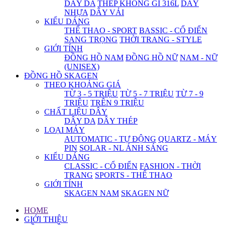
DÂY DA
THÉP KHÔNG GỈ 316L
DÂY
NHỰA
DÂY VẢI
KIỂU DÁNG
THỂ THAO - SPORT
BASSIC - CỔ ĐIỂN
SANG TRỌNG
THỜI TRANG - STYLE
GIỚI TÍNH
ĐỒNG HỒ NAM
ĐỒNG HỒ NỮ
NAM - NỮ
(UNISEX)
ĐỒNG HỒ SKAGEN
THEO KHOẢNG GIÁ
TỪ 3 - 5 TRIỆU
TỪ 5 - 7 TRIỆU
TỪ 7 - 9
TRIỆU
TRÊN 9 TRIỆU
CHẤT LIỆU DÂY
DÂY DA
DÂY THÉP
LOẠI MÁY
AUTOMATIC - TỰ ĐỘNG
QUARTZ - MÁY
PIN
SOLAR - NL ÁNH SÁNG
KIỂU DÁNG
CLASSIC - CỔ ĐIỂN
FASHION - THỜI
TRANG
SPORTS - THỂ THAO
GIỚI TÍNH
SKAGEN NAM
SKAGEN NỮ
HOME
GIỚI THIỆU