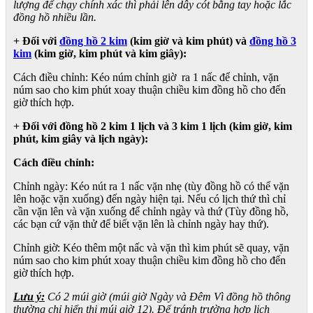
lượng để chạy chính xác thì phải lên dây cót bằng tay hoặc lắc
đồng hồ nhiều lần.
+ Đối với
đồng hồ 2 kim
(kim giờ và kim phút) và
đồng hồ 3
kim
(kim giờ, kim phút và kim giây):
Cách điều chỉnh: Kéo núm chỉnh giờ ra 1 nấc để chỉnh, vặn
núm sao cho kim phút xoay thuận chiều kim đồng hồ cho đến
giờ thích hợp.
+ Đối với đồng hồ 2 kim 1 lịch và 3 kim 1 lịch (kim giờ, kim
phút, kim giây và lịch ngày):
Cách điều chỉnh:
Chỉnh ngày: Kéo nút ra 1 nấc vặn nhẹ (tùy đồng hồ có thể vặn
lên hoặc vặn xuống) đến ngày hiện tại. Nếu có lịch thứ thì chỉ
cần vặn lên và vặn xuống để chỉnh ngày và thứ (Tùy đồng hồ,
các bạn cứ vặn thử để biết vặn lên là chỉnh ngày hay thứ).
Chỉnh giờ: Kéo thêm một nấc và vặn thì kim phút sẽ quay, vặn
núm sao cho kim phút xoay thuận chiều kim đồng hồ cho đến
giờ thích hợp.
Lưu ý:
Có 2 múi giờ (múi giờ Ngày và Đêm Vì đồng hồ thông
thường chỉ hiển thị múi giờ 12). Để tránh trường hợp lịch