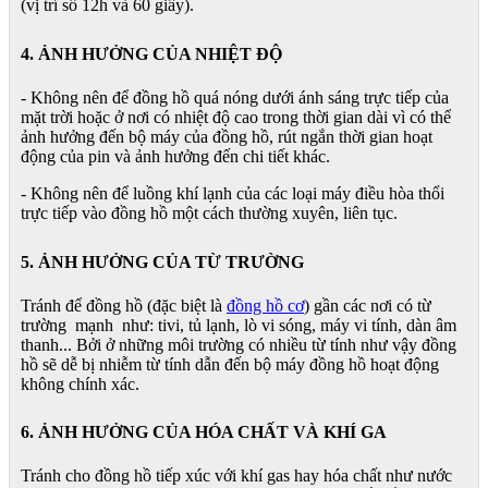
(vị trí số 12h và 60 giây).
4. ẢNH HƯỞNG CỦA NHIỆT ĐỘ
- Không nên để đồng hồ quá nóng dưới ánh sáng trực tiếp của
mặt trời hoặc ở nơi có nhiệt độ cao trong thời gian dài vì có thể
ảnh hưởng đến bộ máy của đồng hồ, rút ngắn thời gian hoạt
động của pin và ảnh hưởng đến chi tiết khác.
- Không nên để luồng khí lạnh của các loại máy điều hòa thổi
trực tiếp vào đồng hồ một cách thường xuyên, liên tục.
5. ẢNH HƯỞNG CỦA TỪ TRƯỜNG
Tránh để đồng hồ (đặc biệt là
đồng hồ cơ
) gần các nơi có từ
trường mạnh như: tivi, tủ lạnh, lò vi sóng, máy vi tính, dàn âm
thanh... Bởi ở những môi trường có nhiều từ tính như vậy đồng
hồ sẽ dễ bị nhiễm từ tính dẫn đến bộ máy đồng hồ hoạt động
không chính xác.
6. ẢNH HƯỞNG CỦA HÓA CHẤT VÀ KHÍ GA
Tránh cho đồng hồ tiếp xúc với khí gas hay hóa chất như nước