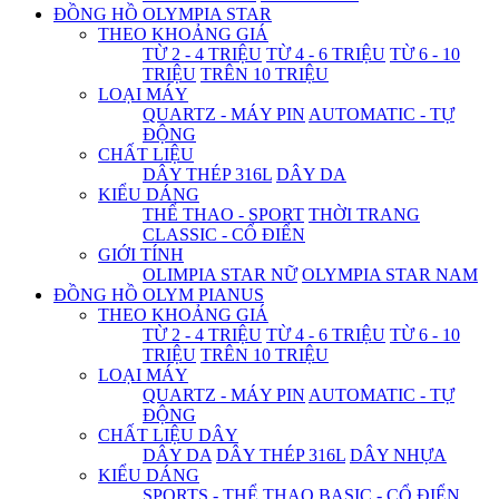
ĐỒNG HỒ OLYMPIA STAR
THEO KHOẢNG GIÁ
TỪ 2 - 4 TRIỆU
TỪ 4 - 6 TRIỆU
TỪ 6 - 10
TRIỆU
TRÊN 10 TRIỆU
LOẠI MÁY
QUARTZ - MÁY PIN
AUTOMATIC - TỰ
ĐỘNG
CHẤT LIỆU
DÂY THÉP 316L
DÂY DA
KIỂU DÁNG
THỂ THAO - SPORT
THỜI TRANG
CLASSIC - CỔ ĐIỂN
GIỚI TÍNH
OLIMPIA STAR NỮ
OLYMPIA STAR NAM
ĐỒNG HỒ OLYM PIANUS
THEO KHOẢNG GIÁ
TỪ 2 - 4 TRIỆU
TỪ 4 - 6 TRIỆU
TỪ 6 - 10
TRIỆU
TRÊN 10 TRIỆU
LOẠI MÁY
QUARTZ - MÁY PIN
AUTOMATIC - TỰ
ĐỘNG
CHẤT LIỆU DÂY
DÂY DA
DÂY THÉP 316L
DÂY NHỰA
KIỂU DÁNG
SPORTS - THỂ THAO
BASIC - CỔ ĐIỂN