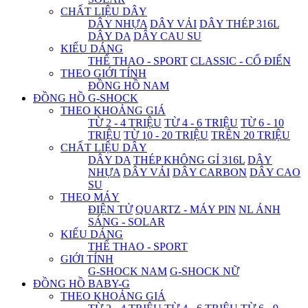
CHẤT LIỆU DÂY
DÂY NHỰA
DÂY VẢI
DÂY THÉP 316L
DÂY DA
DÂY CAU SU
KIỂU DÁNG
THỂ THAO - SPORT
CLASSIC - CỔ ĐIỂN
THEO GIỚI TÍNH
ĐỒNG HỒ NAM
ĐỒNG HỒ G-SHOCK
THEO KHOẢNG GIÁ
TỪ 2 - 4 TRIỆU
TỪ 4 - 6 TRIỆU
TỪ 6 - 10
TRIỆU
TỪ 10 - 20 TRIỆU
TRÊN 20 TRIỆU
CHẤT LIỆU DÂY
DÂY DA
THÉP KHÔNG GỈ 316L
DÂY
NHỰA
DÂY VẢI
DÂY CARBON
DÂY CAO
SU
THEO MÁY
ĐIỆN TỬ
QUARTZ - MÁY PIN
NL ÁNH
SÁNG - SOLAR
KIỂU DÁNG
THỂ THAO - SPORT
GIỚI TÍNH
G-SHOCK NAM
G-SHOCK NỮ
ĐỒNG HỒ BABY-G
THEO KHOẢNG GIÁ