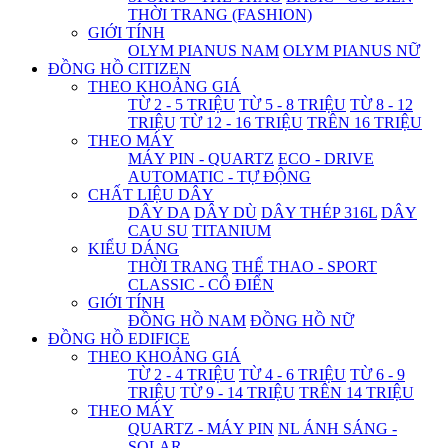
THỜI TRANG (FASHION)
GIỚI TÍNH
OLYM PIANUS NAM
OLYM PIANUS NỮ
ĐỒNG HỒ CITIZEN
THEO KHOẢNG GIÁ
TỪ 2 - 5 TRIỆU
TỪ 5 - 8 TRIỆU
TỪ 8 - 12
TRIỆU
TỪ 12 - 16 TRIỆU
TRÊN 16 TRIỆU
THEO MÁY
MÁY PIN - QUARTZ
ECO - DRIVE
AUTOMATIC - TỰ ĐỘNG
CHẤT LIỆU DÂY
DÂY DA
DÂY DÙ
DÂY THÉP 316L
DÂY
CAU SU
TITANIUM
KIỂU DÁNG
THỜI TRANG
THỂ THAO - SPORT
CLASSIC - CỔ ĐIỂN
GIỚI TÍNH
ĐỒNG HỒ NAM
ĐỒNG HỒ NỮ
ĐỒNG HỒ EDIFICE
THEO KHOẢNG GIÁ
TỪ 2 - 4 TRIỆU
TỪ 4 - 6 TRIỆU
TỪ 6 - 9
TRIỆU
TỪ 9 - 14 TRIỆU
TRÊN 14 TRIỆU
THEO MÁY
QUARTZ - MÁY PIN
NL ÁNH SÁNG -
SOLAR