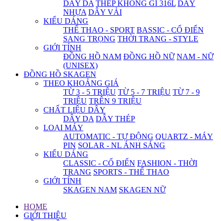
DÂY DA
THÉP KHÔNG GỈ 316L
DÂY
NHỰA
DÂY VẢI
KIỂU DÁNG
THỂ THAO - SPORT
BASSIC - CỔ ĐIỂN
SANG TRỌNG
THỜI TRANG - STYLE
GIỚI TÍNH
ĐỒNG HỒ NAM
ĐỒNG HỒ NỮ
NAM - NỮ
(UNISEX)
ĐỒNG HỒ SKAGEN
THEO KHOẢNG GIÁ
TỪ 3 - 5 TRIỆU
TỪ 5 - 7 TRIỆU
TỪ 7 - 9
TRIỆU
TRÊN 9 TRIỆU
CHẤT LIỆU DÂY
DÂY DA
DÂY THÉP
LOẠI MÁY
AUTOMATIC - TỰ ĐỘNG
QUARTZ - MÁY
PIN
SOLAR - NL ÁNH SÁNG
KIỂU DÁNG
CLASSIC - CỔ ĐIỂN
FASHION - THỜI
TRANG
SPORTS - THỂ THAO
GIỚI TÍNH
SKAGEN NAM
SKAGEN NỮ
HOME
GIỚI THIỆU