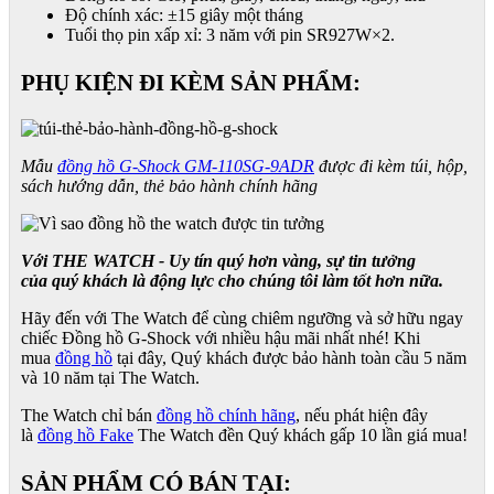
Độ chính xác: ±15 giây một tháng
Tuổi thọ pin xấp xỉ: 3 năm với pin SR927W×2.
PHỤ KIỆN ĐI KÈM SẢN PHẨM:
Mẫu
đồng hồ G-Shock GM-110SG-9ADR
được đi kèm túi, hộp,
sách hướng dẫn, thẻ bảo hành chính hãng
Với THE WATCH - Uy tín quý hơn vàng, sự tin tưởng
của quý khách là động lực cho chúng tôi làm tốt hơn nữa.
Hãy đến với The Watch để cùng chiêm ngưỡng và sở hữu ngay
chiếc Đồng hồ G-Shock với nhiều hậu mãi nhất nhé! Khi
mua
đồng hồ
tại đây, Quý khách được bảo hành toàn cầu 5 năm
và 10 năm tại The Watch.
The Watch chỉ bán
đồng hồ chính hãng
, nếu phát hiện đây
là
đồng hồ Fake
The Watch đền Quý khách gấp 10 lần giá mua!
SẢN PHẨM CÓ BÁN TẠI: