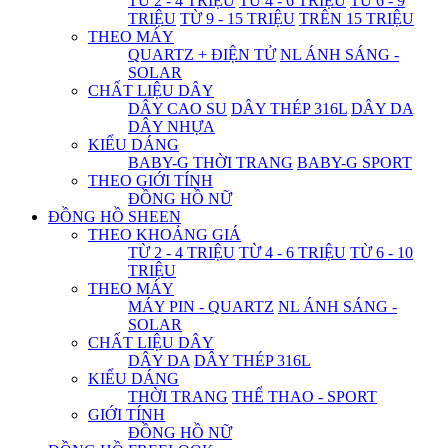
TỪ 2 - 4 TRIỆU
TỪ 4 - 6 TRIỆU
TỪ 6 - 9
TRIỆU
TỪ 9 - 15 TRIỆU
TRÊN 15 TRIỆU
THEO MÁY
QUARTZ + ĐIỆN TỬ
NL ÁNH SÁNG -
SOLAR
CHẤT LIỆU DÂY
DÂY CAO SU
DÂY THÉP 316L
DÂY DA
DÂY NHỰA
KIỂU DÁNG
BABY-G THỜI TRANG
BABY-G SPORT
THEO GIỚI TÍNH
ĐỒNG HỒ NỮ
ĐỒNG HỒ SHEEN
THEO KHOẢNG GIÁ
TỪ 2 - 4 TRIỆU
TỪ 4 - 6 TRIỆU
TỪ 6 - 10
TRIỆU
THEO MÁY
MÁY PIN - QUARTZ
NL ÁNH SÁNG -
SOLAR
CHẤT LIỆU DÂY
DÂY DA
DÂY THÉP 316L
KIỂU DÁNG
THỜI TRANG
THỂ THAO - SPORT
GIỚI TÍNH
ĐỒNG HỒ NỮ