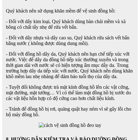
Quý khách nên sử dụng khăn mềm để vệ sinh đồng hồ:
- Đối với dây kim loại, Quý khách dùng bàn chải mềm và xà
bông có chất tẩy nhẹ để rửa vết bẩn.
- Đối với dây nhựa và dây cao su, Quý khách rửa sách vết bẩn
bằng nước ( không được dùng dung môi).
- Đối với đồng hồ dây da, Quý khách nên hạn chế tiếp xúc với
nước. Việc để dây da đồng hồ tiếp xúc thường xuyên và trong
thời gian dài với nước sẽ có hiện tượng ẩm mục dây da. Trong
trường hợp dây da tiếp xúc với nước, Quý khách nên dùng khăn
khô mềm lau nhẹ nhàng để đảm bảo tuổi thọ của dây da.
- Tuyệt đối không được trà mặt kính đồng hồ lên các vật cứng,
mặt đường, mặt tường… Vì có thể làm mặt đồng hồ bị xước do
các vật liệu hỗn hợp có độ cứng cao hơn chất liệu kính.
- Tránh để đồng hồ bị rơi, quăng quật hay ném vì sẽ gây lỗi cho
bộ máy đồng hồ.
8. HƯỚNG DẪN KIỂM TRA VÀ BẢO DƯỠNG ĐỒNG