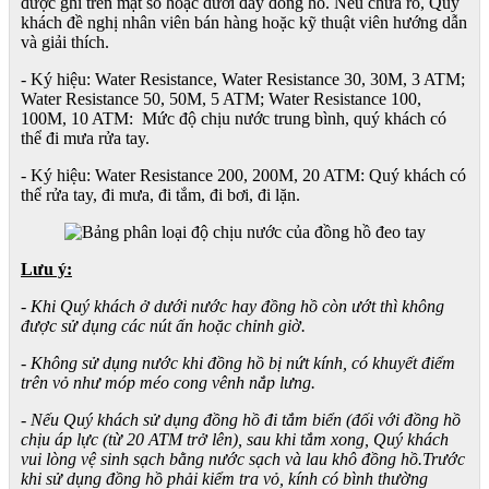
được ghi trên mặt số hoặc dưới đáy đồng hồ. Nếu chưa rõ, Quý
khách đề nghị nhân viên bán hàng hoặc kỹ thuật viên hướng dẫn
và giải thích.
- Ký hiệu: Water Resistance, Water Resistance 30, 30M, 3 ATM;
Water Resistance 50, 50M, 5 ATM; Water Resistance 100,
100M, 10 ATM: Mức độ chịu nước trung bình, quý khách có
thể đi mưa rửa tay.
- Ký hiệu: Water Resistance 200, 200M, 20 ATM: Quý khách có
thể rửa tay, đi mưa, đi tắm, đi bơi, đi lặn.
Lưu ý:
- Khi Quý khách ở dưới nước hay đồng hồ còn ướt thì không
được sử dụng các nút ấn hoặc chỉnh giờ.
- Không sử dụng nước khi đồng hồ bị nứt kính, có khuyết điểm
trên vỏ như móp méo cong vênh nắp lưng.
- Nếu Quý khách sử dụng đồng hồ đi tắm biển (đối với đồng hồ
chịu áp lực (từ 20 ATM trở lên), sau khi tắm xong, Quý khách
vui lòng vệ sinh sạch bằng nước sạch và lau khô đồng hồ.Trước
khi sử dụng đồng hồ phải kiểm tra vỏ, kính có bình thường