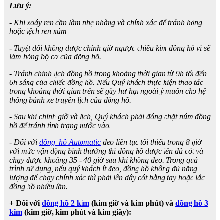
Lưu ý:
- Khi xoáy ren cần làm nhẹ nhàng và chính xác để tránh hỏng
hoặc lệch ren núm
- Tuyệt đối không được chỉnh giờ ngược chiều kim đồng hồ vì sẽ
làm hỏng bộ cơ của đồng hồ.
- Tránh chỉnh lịch đồng hồ trong khoảng thời gian từ 9h tối đến
6h sáng của chiếc đồng hồ. Nếu Quý khách thực hiện thao tác
trong khoảng thời gian trên sẽ gây hư hại ngoài ý muốn cho hệ
thống bánh xe truyền lịch của đồng hồ.
- Sau khi chỉnh giờ và lịch, Quý khách phải đóng chặt núm đồng
hồ để tránh tình trạng nước vào.
- Đối với
đồng hồ Automatic
đeo liên tục tối thiểu trong 8 giờ
với mức vận động bình thường thì đồng hồ được lên đủ cót và
chạy được khoảng 35 - 40 giờ sau khi không đeo. Trong quá
trình sử dụng, nếu quý khách ít đeo, đồng hồ không đủ năng
lượng để chạy chính xác thì phải lên dây cót bằng tay hoặc lắc
đồng hồ nhiều lần.
+ Đối với
đồng hồ 2 kim
(kim giờ và kim phút) và
đồng hồ 3
kim
(kim giờ, kim phút và kim giây):