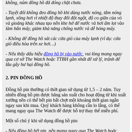
không, núm đồng hồ đã đóng chặt chưa.
- Tuyệt đối không đeo đồng hồ khi dùng nước nóng, tắm nóng
lạnh, xông hơi vì nhiệt độ thay đổi đột ngột, độ co giãn của vỏ
và gioăng khác nhau tạo nên khe hở để nước và hơi ẩm lọt vào
làm bẩn máy, giảm khả năng chống nước và dễ hỏng máy.
- Không để đồng hồ sát các cửa gió của máy lạnh (ví dụ: cửa
gió điều hòa trên xe hơi…)
- Nếu thấy dấu hiệu
đồng hồ bị vào nước
, vui lòng mang ngay
qua cơ sở The Watch hoặc TTBH gần nhất để xử lý, tránh để
lâu gây hư hại đồng hồ.
2. PIN ĐỒNG HỒ
Đồng hồ pin thường có thời gian sử dụng từ 1,5 – 2 năm. Tuy
nhiên đồng hồ pin được hãng sản xuất cho hoạt động từ khi xuất
xưởng nên có thể hết pin bất chợt một khoảng thời gian ngắn
ngay sau khi mua. Quý khách hàng không cần lo lắng, có thể
mang ngay qua The Watch để được hỗ trợ thay thế miễn phí.
Một số chú ý khi sử dụng đồng hồ pin:
- Nếu đồng hồ hết pin, nên mang ngay qua The Watch hoặc