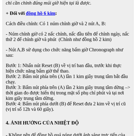
chỉ cần chỉnh đúng múi giờ hiện tại là được.
+ Đối với
đồng hồ 6 kim
:
Cách điều chỉnh: Có 1 núm chỉnh giờ và 2 nút A, B:
- Núm chỉnh giờ có 2 nấc chỉnh, nấc đầu tiên để chỉnh ngày, nấc
thứ 2 để chỉnh giờ và phút (Chỉnh như đồng hồ 2 kim)
- Nút A,B sử dụng cho chức năng bấm giờ Chronograph như
sau:
Bước 1: Nhấn nút Reset (B) về vị trí ban đầu, trước khi thực
hiện chức năng bấm giờ thể thao.
Bước 2: Bấm nút phía trên (A) lần 1 kim giây trung tâm bắt đầu
chạy.
Bước 3: Bấm nút phía trên (A) lần 2 kim giây trung tâm dừng –>
thời gian đo được hiển thị trong mặt số phụ chỉ phút và tại nơi
kim giây trung tâm dừng.
Bước 4: Bấm nút phía dưới (B) để Reset đưa 2 kim về vị trí cũ
(vị trí số 12h và 60 giây).
4. ẢNH HƯỞNG CỦA NHIỆT ĐỘ
- Không nên để đồng hồ quá nóng dưới ánh sáng trực tiếp của