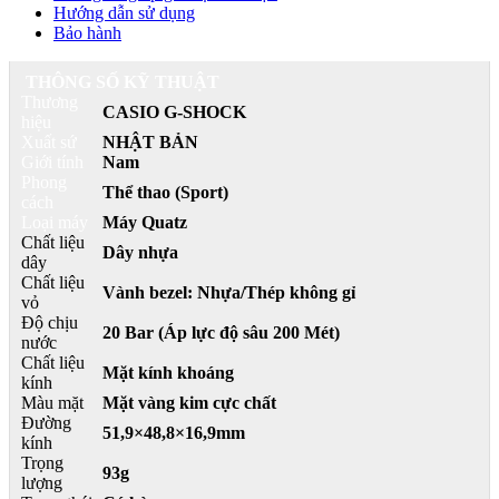
Hướng dẫn sử dụng
Bảo hành
THÔNG SỐ KỸ THUẬT
Thương
CASIO G-SHOCK
hiệu
Xuất sứ
NHẬT BẢN
Giới tính
Nam
Phong
Thể thao (Sport)
cách
Loại máy
Máy Quatz
Chất liệu
Dây nhựa
dây
Chất liệu
Vành bezel: Nhựa/Thép không gỉ
vỏ
Độ chịu
20 Bar (Áp lực độ sâu 200 Mét)
nước
Chất liệu
Mặt kính khoáng
kính
Màu mặt
Mặt vàng kim cực chất
Đường
51,9×48,8×16,9mm
kính
Trọng
93g
lượng