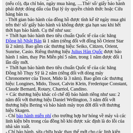
(nếu có), địa chỉ bán, ngày mua hàng, ....Thẻ/ sổ/ giấy bảo hành
phải được đóng dấu của Đại lý ủy quyền chính thức hoặc Cửa
hàng bán ra.
- Thời gian bảo hành của đồng hồ được tính kể từ ngày mua ghi
trên thẻ/ sổ/ giấy bảo hành và không được gia hạn sau khi hết
thời hạn bảo hành. Cụ thể như sau:
+ Thời hạn bảo hành theo tiêu chuẩn Quốc tế của các hãng
Đồng hồ Nhật Bản
là 1 năm (riêng đối với đồng hồ Orient Star
là 2 năm). Bao gồm các thương hiệu: Seiko, Citizen, Orient,
Sunrise, Casio. Riêng thương hiệu
Julius Hàn Quốc
được bảo
hành 1 năm, thay Pin Miễn phí 5 năm, trong 1 năm được đổi 1
lần dây mới.
+ Thời hạn bảo hành theo tiêu chuẩn Quốc tế của các hãng
Đồng hồ Thụy Sỹ là 2 năm (riêng đối với dòng máy
Chronometer của Tissot, Mido là 3 năm). Bao gồm các thương
hiệu: Longines, Mido, Tissot, Calvin Klein, Frederique Constant,
Claude Bernard, Rotary, Charriol, Candino.
+ Các thương hiệu khác có chế độ bảo hành riêng như sau: 2
năm đối với thương hiệu Daniel Wellington, 3 năm đối với
thương hiệu Bering và bảo hành máy trọn đời đối với thương
hiệu Skagen.
- Chỉ
bảo hành miễn phí
cho trường hợp hư hỏng về máy và các
linh kiện bên trong của đồng hồ khi được xác định là do lỗi của
nhà sản xuất.
- Chỉ bảo hành, sửa chữa hoặc thay thế mới cho các linh kiện