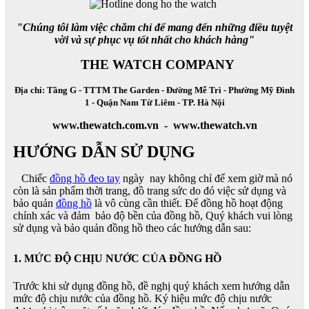
"Chúng tôi làm việc chăm chỉ để mang đến những điều tuyệt
vời và sự phục vụ tốt nhất cho khách hàng"
THE WATCH COMPANY
Địa chỉ: Tầng G - TTTM The Garden - Đường Mễ Trì - Phường Mỹ Đình
1 - Quận Nam Từ Liêm - TP. Hà Nội
www.thewatch.com.vn - www.thewatch.vn
HƯỚNG DẪN SỬ DỤNG
Chiếc
đồng hồ đeo tay
ngày nay không chỉ để xem giờ mà nó
còn là sản phẩm thời trang, đồ trang sức do đó việc sử dụng và
bảo quản
đồng hồ
là vô cùng cần thiết. Để đồng hồ hoạt động
chính xác và đảm bảo độ bền của đồng hồ, Quý khách vui lòng
sử dụng và bảo quản đồng hồ theo các hướng dẫn sau:
1. MỨC ĐỘ CHỊU NƯỚC CỦA ĐỒNG HỒ
Trước khi sử dụng đồng hồ, đề nghị quý khách xem hướng dẫn
mức độ chịu nước của đồng hồ. Ký hiệu mức độ chịu nước