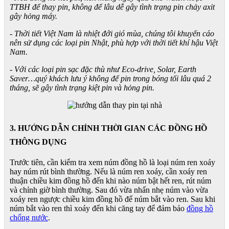
TTBH để thay pin, không để lâu dễ gây tình trạng pin chảy axit
gây hỏng máy.
- Thời tiết Việt Nam là nhiệt đới gió mùa, chúng tôi khuyến cáo
nên sử dụng các loại pin Nhật, phù hợp với thời tiết khí hậu Việt
Nam.
- Với các loại pin sạc đặc thù như Eco-drive, Solar, Earth
Saver…quý khách lưu ý không để pin trong bóng tối lâu quá 2
tháng, sẽ gây tình trạng kiệt pin và hỏng pin.
3. HƯỚNG DẪN CHỈNH THỜI GIAN CÁC ĐỒNG HỒ
THÔNG DỤNG
Trước tiên, cần kiểm tra xem núm đồng hồ là loại núm ren xoáy
hay núm rút bình thường. Nếu là núm ren xoáy, cần xoáy ren
thuận chiều kim đồng hồ đến khi nào núm bật hết ren, rút núm
và chỉnh giờ bình thường. Sau đó vừa nhấn nhẹ núm vào vừa
xoáy ren ngược chiều kim đồng hồ để núm bắt vào ren. Sau khi
núm bắt vào ren thì xoáy đến khi căng tay để đảm bảo
đồng hồ
chống nước
.