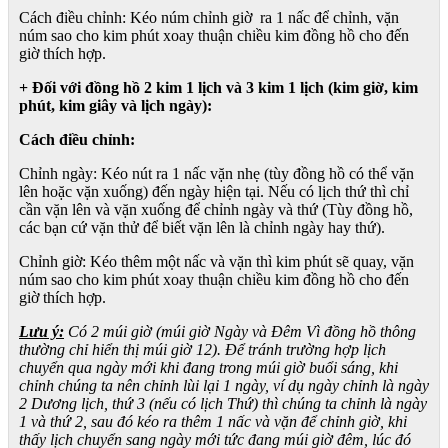
Cách điều chỉnh: Kéo núm chỉnh giờ ra 1 nấc để chỉnh, vặn
núm sao cho kim phút xoay thuận chiều kim đồng hồ cho đến
giờ thích hợp.
+ Đối với đồng hồ 2 kim 1 lịch và 3 kim 1 lịch (kim giờ, kim
phút, kim giây và lịch ngày):
Cách điều chỉnh:
Chỉnh ngày: Kéo nút ra 1 nấc vặn nhẹ (tùy đồng hồ có thể vặn
lên hoặc vặn xuống) đến ngày hiện tại. Nếu có lịch thứ thì chỉ
cần vặn lên và vặn xuống để chỉnh ngày và thứ (Tùy đồng hồ,
các bạn cứ vặn thử để biết vặn lên là chỉnh ngày hay thứ).
Chỉnh giờ: Kéo thêm một nấc và vặn thì kim phút sẽ quay, vặn
núm sao cho kim phút xoay thuận chiều kim đồng hồ cho đến
giờ thích hợp.
Lưu ý:
Có 2 múi giờ (múi giờ Ngày và Đêm Vì đồng hồ thông
thường chỉ hiển thị múi giờ 12). Để tránh trường hợp lịch
chuyển qua ngày mới khi đang trong múi giờ buổi sáng, khi
chỉnh chúng ta nên chỉnh lùi lại 1 ngày, ví dụ ngày chỉnh là ngày
2 Dương lịch, thứ 3 (nếu có lịch Thứ) thì chúng ta chỉnh là ngày
1 và thứ 2, sau đó kéo ra thêm 1 nấc và vặn để chỉnh giờ, khi
thấy lịch chuyển sang ngày mới tức đang múi giờ đêm, lúc đó