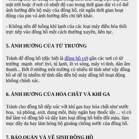
mặt trời hoặc ở nơi có nhiệt độ cao trong thời gian dài vì có thể
ảnh hưởng đến bộ máy của đồng hồ, rút ngắn thời gian hoạt
động của pin và ảnh hưởng đến chi tiết khác.
- Không nên để luồng khí lạnh của các loại máy điều hòa thổi
trực tiếp vào đồng hồ một cách thường xuyên, liên tục.
5. ẢNH HƯỞNG CỦA TỪ TRƯỜNG
Tránh để đồng hồ (đặc biệt là
đồng hồ cơ
) gần các nơi có từ
trường mạnh như: tivi, tủ lạnh, lò vi sóng, máy vi tính, dàn âm
thanh... Bởi ở những môi trường có nhiều từ tính như vậy đồng
hồ sẽ dễ bị nhiễm từ tính dẫn đến bộ máy đồng hồ hoạt động
không chính xác.
6. ẢNH HƯỞNG CỦA HÓA CHẤT VÀ KHÍ GA
Tránh cho đồng hồ tiếp xúc với khí gas hay hóa chất như nước
hoa, xà phòng, axit, dung môi, thủy ngân hay thuốc tẩy… vì có
thể làm vỏ đồng hồ và dây kim loại đồng hồ biến đổi màu, làm
mục dây da hay làm hỏng bộ gioăng chống nước của đồng hồ.
7. BẢO QUẢN VÀ VỆ SINH ĐỒNG HỒ