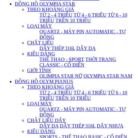
ĐỒNG HỒ OLYMPIA STAR
THEO KHOẢNG GIÁ
TỪ 2 - 4 TRIỆU
TỪ 4 - 6 TRIỆU
TỪ 6 - 10
TRIỆU
TRÊN 10 TRIỆU
LOẠI MÁY
QUARTZ - MÁY PIN
AUTOMATIC - TỰ
ĐỘNG
CHẤT LIỆU
DÂY THÉP 316L
DÂY DA
KIỂU DÁNG
THỂ THAO - SPORT
THỜI TRANG
CLASSIC - CỔ ĐIỂN
GIỚI TÍNH
OLIMPIA STAR NỮ
OLYMPIA STAR NAM
ĐỒNG HỒ OLYM PIANUS
THEO KHOẢNG GIÁ
TỪ 2 - 4 TRIỆU
TỪ 4 - 6 TRIỆU
TỪ 6 - 10
TRIỆU
TRÊN 10 TRIỆU
LOẠI MÁY
QUARTZ - MÁY PIN
AUTOMATIC - TỰ
ĐỘNG
CHẤT LIỆU DÂY
DÂY DA
DÂY THÉP 316L
DÂY NHỰA
KIỂU DÁNG
SPORTS - THỂ THAO
BASIC - CỔ ĐIỂN