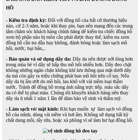
HỒ
- Kiểm tra định kỳ:
Đối với đồng hồ của bất cứ thương hiệu
nào, cứ 2-3 năm, hoặc khi thay pin, bạn nên mang đến các trung
tâm chăm sóc khách hàng chính hãng để kiểm tra chiếc đồng hồ
xem bộ phận nào bị mòn cần phải được thay thế, kiểm tra xem
đồng hồ cần tra dầu hay không, đánh bóng hoặc làm sạch mồ
hôi, nước, bụi bẩn,..
- Bảo quản và sử dụng dây da:
Dây da nên được nới lỏng hơn
trong mùa hè vì dây sẽ hấp thu mồ hôi nhiều hơn. Dây đeo chặt
không những ngăn chặn không khí lưu thông qua mặt dưới dây
da mà còn gây ra triệu chứng phát ban mồ hôi trên cổ tay. Nếu
dây da bị ẩm ướt do mồ hôi, lau khô với vải mềm loại thấm
nước. Tránh để đồng hồ trong ánh nắng trực tiếp. màu sắc dây
da có thể bị phai màu. Chúng tôi khuyên khách hàng nên thay
dây da ít nhất 1 năm 1 lần để đảm bảo vệ sinh và thẩm mỹ.
- Làm sạch vỏ/ mặt kính:
Khi bạn muốn tự làm sạch vỏ đồng
hồ của mình, dùng vải mềm và hơi ẩm. Không sử dụng bất kỳ
chất dung môi, tẩy rửa, hoặc xà phòng vì sẽ làm hư hại đồng hồ.