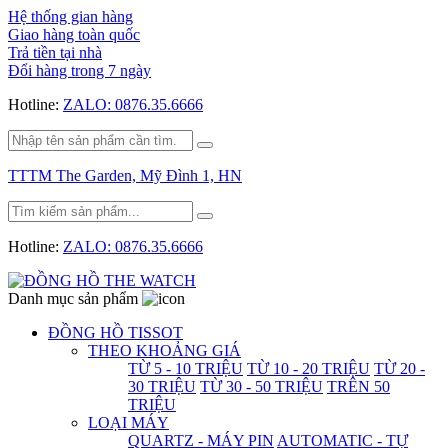
Hệ thống gian hàng
Giao hàng toàn quốc
Trả tiền tại nhà
Đổi hàng trong 7 ngày
Hotline:
ZALO: 0876.35.6666
TTTM The Garden, Mỹ Đình 1, HN
Hotline:
ZALO: 0876.35.6666
Danh mục sản phẩm
ĐỒNG HỒ TISSOT
THEO KHOẢNG GIÁ
TỪ 5 - 10 TRIỆU
TỪ 10 - 20 TRIỆU
TỪ 20 -
30 TRIỆU
TỪ 30 - 50 TRIỆU
TRÊN 50
TRIỆU
LOẠI MÁY
QUARTZ - MÁY PIN
AUTOMATIC - TỰ