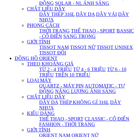
ĐỘNG
SOLAR - NL ÁNH SÁNG
CHẤT LIỆU DÂY
DÂY THÉP 316L
DÂY DA
DÂY VẢI
DÂY
NHỰA
PHONG CÁCH
THỜI TRANG
THỂ THAO - SPORT
BASSIC
- CỔ ĐIỂN
SANG TRỌNG
GIỚI TÍNH
TISSOT NAM
TISSOT NỮ
TISSOT UNISEX
TISSOT ĐÔI
ĐỒNG HỒ ORIENT
THEO KHOẢNG GIÁ
TỪ 2 - 4 TRIỆU
TỪ 4 - 6 TRIỆU
TỪ 6 - 10
TRIỆU
TRÊN 10 TRIỆU
LOẠI MÁY
QUARTZ - MÁY PIN
AUTOMATIC - TỰ
ĐỘNG
NĂNG LƯỢNG ÁNH SÁNG
CHẤT LIỆU DÂY
DÂY DA
THÉP KHÔNG GỈ 316L
DÂY
NHỰA
KIỂU DÁNG
THỂ THAO - SPORT
CLASSIC - CỔ ĐIỂN
FASHION - THỜI TRANG
GIỚI TÍNH
ORIENT NAM
ORIENT NỮ