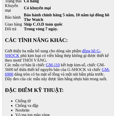
Trạng thái
Có hàng
Khuyến
Có khuyến mại
mại
Bảo hành chính hãng 5 năm, 10 năm tại đồng hồ
Bảo hành
The Watch
Giao hàng
Ship C.O.D toàn quốc
Đổi trả
Trong vòng 7 ngày.
CÁC TÍNH NĂNG KHÁC:
Giới thiệu ba mẫu bổ sung cho dòng sản phẩm
đồng hồ G-
SHOCK
phủ kim loại có viền bằng thép không gỉ được thiết kế
theo motif THỎI VÀNG.
Các mẫu cơ bản là chiếc
GM-110
kết hợp kim-số, chiếc GM-
5600 kế thừa thiết kế nguyên bản của G-SHOCK và chiếc
GM-
6900
dáng tròn có ba mặt số lồng và một nút bấm phía trước.
Dây đeo của các mẫu này được làm bằng nhựa bán trong suốt.
ĐẶC ĐIỂM KỸ THUẬT:
Chống từ
Chống va đập
Neobrite
Vỏ mạ ion màu vàng