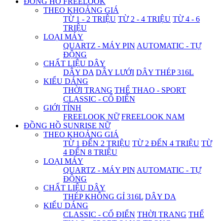
ĐỒNG HỒ FREELOOK
THEO KHOẢNG GIÁ
TỪ 1 - 2 TRIỆU
TỪ 2 - 4 TRIỆU
TỪ 4 - 6
TRIỆU
LOẠI MÁY
QUARTZ - MÁY PIN
AUTOMATIC - TỰ
ĐỘNG
CHẤT LIỆU DÂY
DÂY DA
DÂY LƯỚI
DÂY THÉP 316L
KIỂU DÁNG
THỜI TRANG
THỂ THAO - SPORT
CLASSIC - CỔ ĐIỂN
GIỚI TÍNH
FREELOOK NỮ
FREELOOK NAM
ĐỒNG HỒ SUNRISE NỮ
THEO KHOẢNG GIÁ
TỪ 1 ĐẾN 2 TRIỆU
TỪ 2 ĐẾN 4 TRIỆU
TỪ
4 ĐẾN 8 TRIỆU
LOẠI MÁY
QUARTZ - MÁY PIN
AUTOMATIC - TỰ
ĐỘNG
CHẤT LIỆU DÂY
THÉP KHÔNG GỈ 316L
DÂY DA
KIỂU DÁNG
CLASSIC - CỔ ĐIỂN
THỜI TRANG
THỂ