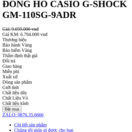
ĐỒNG HỒ CASIO G-SHOCK
GM-110SG-9ADR
Giá:
9.059.000 vnđ
Giá KM:
6.794.000 vnđ
Thương hiệu
Bảo hành Vàng
Bảo hiểm Vàng
Thẩm định thật giả
Đổi trả
Giao hàng
Miễn phí
Xuất xứ
Dòng sản phẩm
Giới tính
Chất liệu dây
Chất Liệu Vỏ
Chất liệu kính
Đặt mua
ZALO: 0876.35.6666
Chi tiết sản phẩm
Chúng tôi giúp gì được cho bạn