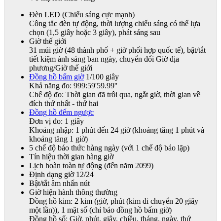
Đèn LED (Chiếu sáng cực mạnh)
Công tắc đèn tự động, thời lượng chiếu sáng có thể lựa
chọn (1,5 giây hoặc 3 giây), phát sáng sau
Giờ thế giới
31 múi giờ (48 thành phố + giờ phối hợp quốc tế), bật/tắt
tiết kiệm ánh sáng ban ngày, chuyển đổi Giờ địa
phương/Giờ thế giới
Đồng hồ bấm giờ
1/100 giây
Khả năng đo: 999:59'59.99''
Chế độ đo: Thời gian đã trôi qua, ngắt giờ, thời gian về
đích thứ nhất - thứ hai
Đồng hồ đếm ngược
Đơn vị đo: 1 giây
Khoảng nhập: 1 phút đến 24 giờ (khoảng tăng 1 phút và
khoảng tăng 1 giờ)
5 chế độ báo thức hàng ngày (với 1 chế độ báo lặp)
Tín hiệu thời gian hàng giờ
Lịch hoàn toàn tự động (đến năm 2099)
Định dạng giờ 12/24
Bật/tắt âm nhấn nút
Giờ hiện hành thông thường
Đồng hồ kim: 2 kim (giờ, phút (kim di chuyển 20 giây
một lần)), 1 mặt số (chỉ báo đồng hồ bấm giờ)
Đồng hồ số: Giờ, phút, giây, chiều, tháng, ngày, thứ