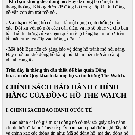
- Khi bạn không đeo đồng hồ:
Hãy để đồng hồ ở một nơi
thông thoáng. Không được để đồng hồ trong hộp kín khi đồng
hồ vẫn còn ẩm ướt mồ hôi.
- Va chạm
: Đồng hồ của bạn là một dụng cụ đo lường chính
xác. Đối xử với nó một cách cẩn thận, và nó sẽ phục vụ cho bạn
tốt. Tránh những cú va chạm quá mức (chẳng hạn như rơi trên
bề mặt cứng, va đập vào tường, cửa…)
- Mồ hôi
: Bạn nên cố gắng bảo vệ đồng hồ tránh mồ hôi nặng.
Hãy nhớ lau khô đồng hồ bằng một khăn mềm hơi ẩm càng
nhanh càng tốt.
Trên đây là thông tin cần thiết để bảo quản Đồng
hồ, cảm ơn Quý khách đã ủng hộ và tin tưởng The Watch.
CHÍNH SÁCH BẢO HÀNH CHÍNH
HÃNG CỦA ĐỒNG HỒ THE WATCH
I. CHÍNH SÁCH BẢO HÀNH QUỐC TẾ
- Bảo hành chỉ có giá trị khi đồng hồ có thẻ/ sổ/ giấy bảo hành
chính thức đi kèm. Thẻ/ sổ/ giấy bảo hành phải được ghi đầy đủ
và chính xác các thông tin như: Mã số đồng hồ, mã đáy đồng hồ