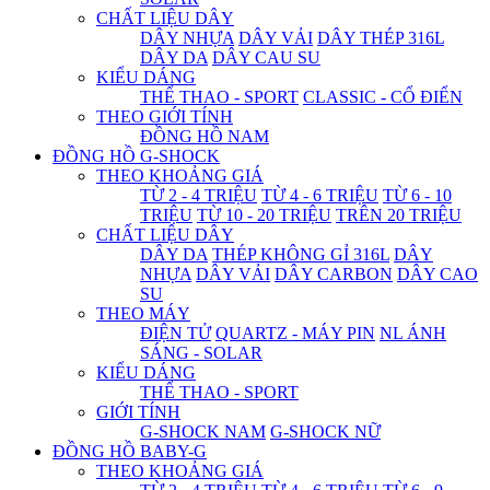
CHẤT LIỆU DÂY
DÂY NHỰA
DÂY VẢI
DÂY THÉP 316L
DÂY DA
DÂY CAU SU
KIỂU DÁNG
THỂ THAO - SPORT
CLASSIC - CỔ ĐIỂN
THEO GIỚI TÍNH
ĐỒNG HỒ NAM
ĐỒNG HỒ G-SHOCK
THEO KHOẢNG GIÁ
TỪ 2 - 4 TRIỆU
TỪ 4 - 6 TRIỆU
TỪ 6 - 10
TRIỆU
TỪ 10 - 20 TRIỆU
TRÊN 20 TRIỆU
CHẤT LIỆU DÂY
DÂY DA
THÉP KHÔNG GỈ 316L
DÂY
NHỰA
DÂY VẢI
DÂY CARBON
DÂY CAO
SU
THEO MÁY
ĐIỆN TỬ
QUARTZ - MÁY PIN
NL ÁNH
SÁNG - SOLAR
KIỂU DÁNG
THỂ THAO - SPORT
GIỚI TÍNH
G-SHOCK NAM
G-SHOCK NỮ
ĐỒNG HỒ BABY-G
THEO KHOẢNG GIÁ