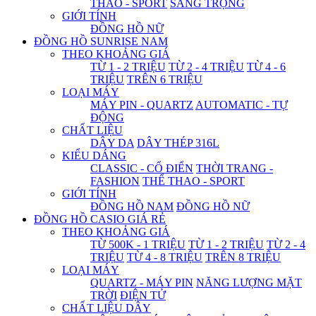
THAO - SPORT
SANG TRỌNG
GIỚI TÍNH
ĐỒNG HỒ NỮ
ĐỒNG HỒ SUNRISE NAM
THEO KHOẢNG GIÁ
TỪ 1 - 2 TRIỆU
TỪ 2 - 4 TRIỆU
TỪ 4 - 6
TRIỆU
TRÊN 6 TRIỆU
LOẠI MÁY
MÁY PIN - QUARTZ
AUTOMATIC - TỰ
ĐỘNG
CHẤT LIỆU
DÂY DA
DÂY THÉP 316L
KIỂU DÁNG
CLASSIC - CỔ ĐIỂN
THỜI TRANG -
FASHION
THỂ THAO - SPORT
GIỚI TÍNH
ĐỒNG HỒ NAM
ĐỒNG HỒ NỮ
ĐỒNG HỒ CASIO GIÁ RẺ
THEO KHOẢNG GIÁ
TỪ 500K - 1 TRIỆU
TỪ 1 - 2 TRIỆU
TỪ 2 - 4
TRIỆU
TỪ 4 - 8 TRIỆU
TRÊN 8 TRIỆU
LOẠI MÁY
QUARTZ - MÁY PIN
NĂNG LƯỢNG MẶT
TRỜI
ĐIỆN TỬ
CHẤT LIỆU DÂY