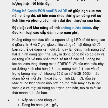
lượng mặt trời hiện đại.
Đồng hồ Casio EQB-900DB-2ADR
sẽ giúp bạn xua tan
nỗi lo lắng đó, sẽ bền màu theo thời gian cùng với sự
lịch lãm và phong cách hiện đại thời thượng của bạn.
Đặc biệt với khả năng có thể
chống nước 200m
, dây
đeo kim loại cao cấp dành cho nam giới.
Khảng năng mới đầu tiên là nguồn sáng LED có độ sáng cao
ở giữa vị trí 6 và 7 giờ, giúp chiếu sáng rõ mặt đồng hồ để
bạn có thể dễ dàng xem giờ cả ngày lẫn đêm. Tính năng thứ
hai là hình dạng gọn nhẹ. Đây là dòng đồng hồ có độ dày và
độ rộng của vỏ nhỏ nhất trong số tất cả các mẫu đồng hồ
kết nối điện thoại thông minh EDIFICE. Vỏ của các mẫu này
có đường kính nhỏ hơn 2,3 mm, mỏng hơn 2,1 mm và có
trọng lượng nhẹ hơn khoảng 25% so với EQB-500D, mẫu
đồng hồ kết nối điện thoại thông minh EDIFICE đầu tiên.
Mặc dù có kích thước nhỏ hơn nhưng mẫu máy này lại có
vạch giờ và mặt số trông ấn tượng hơn hẳn, tạo ra thiết kế
thật mạnh mẽ, táo bạo.
Nắp sau khóa bằng vít
Đồng hồ bấm giờ 1 giây