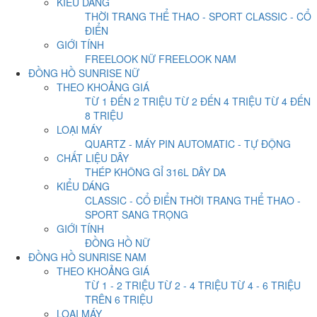
KIỂU DÁNG
THỜI TRANG
THỂ THAO - SPORT
CLASSIC - CỔ
ĐIỂN
GIỚI TÍNH
FREELOOK NỮ
FREELOOK NAM
ĐỒNG HỒ SUNRISE NỮ
THEO KHOẢNG GIÁ
TỪ 1 ĐẾN 2 TRIỆU
TỪ 2 ĐẾN 4 TRIỆU
TỪ 4 ĐẾN
8 TRIỆU
LOẠI MÁY
QUARTZ - MÁY PIN
AUTOMATIC - TỰ ĐỘNG
CHẤT LIỆU DÂY
THÉP KHÔNG GỈ 316L
DÂY DA
KIỂU DÁNG
CLASSIC - CỔ ĐIỂN
THỜI TRANG
THỂ THAO -
SPORT
SANG TRỌNG
GIỚI TÍNH
ĐỒNG HỒ NỮ
ĐỒNG HỒ SUNRISE NAM
THEO KHOẢNG GIÁ
TỪ 1 - 2 TRIỆU
TỪ 2 - 4 TRIỆU
TỪ 4 - 6 TRIỆU
TRÊN 6 TRIỆU
LOẠI MÁY