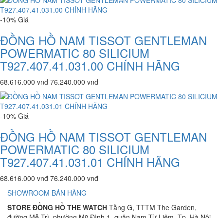
-10%
Giá
ĐỒNG HỒ NAM TISSOT GENTLEMAN
POWERMATIC 80 SILICIUM
T927.407.41.031.00 CHÍNH HÃNG
68.616.000 vnđ
76.240.000 vnđ
-10%
Giá
ĐỒNG HỒ NAM TISSOT GENTLEMAN
POWERMATIC 80 SILICIUM
T927.407.41.031.01 CHÍNH HÃNG
68.616.000 vnđ
76.240.000 vnđ
SHOWROOM BÁN HÀNG
STORE ĐỒNG HỒ THE WATCH
Tầng G, TTTM The Garden,
đường Mễ Trì, phường Mỹ Đình 1, quận Nam Từ Liêm, Tp. Hà Nội