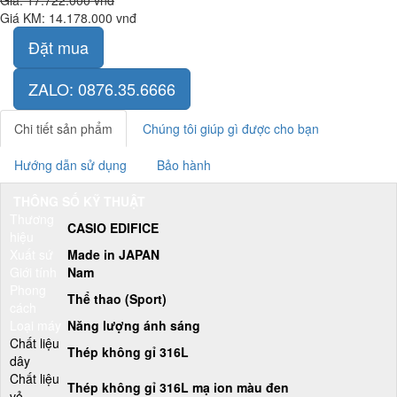
Giá:
17.722.000 vnđ
Giá KM:
14.178.000 vnđ
Đặt mua
ZALO: 0876.35.6666
Chi tiết sản phẩm
Chúng tôi giúp gì được cho bạn
Hướng dẫn sử dụng
Bảo hành
THÔNG SỐ KỸ THUẬT
Thương
CASIO EDIFICE
hiệu
Xuất sứ
Made in JAPAN
Giới tính
Nam
Phong
Thể thao (Sport)
cách
Loại máy
Năng lượng ánh sáng
Chất liệu
Thép không gỉ 316L
dây
Chất liệu
Thép không gỉ 316L mạ ion màu đen
vỏ