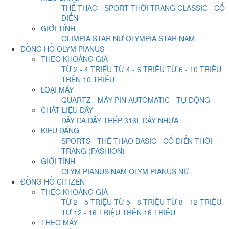
THỂ THAO - SPORT
THỜI TRANG
CLASSIC - CỔ
ĐIỂN
GIỚI TÍNH
OLIMPIA STAR NỮ
OLYMPIA STAR NAM
ĐỒNG HỒ OLYM PIANUS
THEO KHOẢNG GIÁ
TỪ 2 - 4 TRIỆU
TỪ 4 - 6 TRIỆU
TỪ 6 - 10 TRIỆU
TRÊN 10 TRIỆU
LOẠI MÁY
QUARTZ - MÁY PIN
AUTOMATIC - TỰ ĐỘNG
CHẤT LIỆU DÂY
DÂY DA
DÂY THÉP 316L
DÂY NHỰA
KIỂU DÁNG
SPORTS - THỂ THAO
BASIC - CỔ ĐIỂN
THỜI
TRANG (FASHION)
GIỚI TÍNH
OLYM PIANUS NAM
OLYM PIANUS NỮ
ĐỒNG HỒ CITIZEN
THEO KHOẢNG GIÁ
TỪ 2 - 5 TRIỆU
TỪ 5 - 8 TRIỆU
TỪ 8 - 12 TRIỆU
TỪ 12 - 16 TRIỆU
TRÊN 16 TRIỆU
THEO MÁY