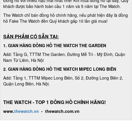
Đồng hồ với nhiều hậu mãi nhất nhé! Khi mua đồng hồ tại đây, Quý
khách được bảo hành toàn cầu 1 năm và 5 năm tại The Watch.
The Watch chỉ bán đồng hồ chính hãng, nếu phát hiện đây là đồng
hồ Fake The Watch đền Quý khách gấp 10 lần giá mua!
SẢN PHẨM CÓ SẴN TẠI:
1. GIAN HÀNG ĐỒNG HỒ THE WATCH THE GARDEN
Add: Tầng G, TTTM The Garden, Đường Mễ Trì - Mỹ Đình, Quận
Nam Từ Liêm, Hà Nội
2. GIAN HÀNG ĐỒNG HỒ
THE WATCH
MIPEC LONG BIÊN
Add: Tầng 1, TTTM Mipec Long Biên, Số 2, Đường Long Biên 2,
Quận Long Biên, Hà Nội.
THE WATCH - TOP 1 ĐỒNG HỒ CHÍNH HÃNG!
www.
thewatch.vn
- thewatch.com.vn