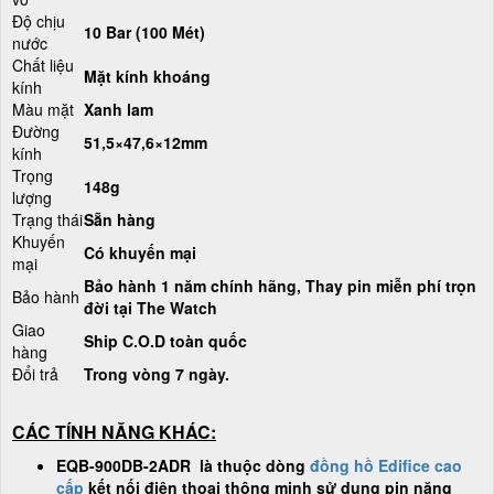
Độ chịu
10 Bar (100 Mét)
nước
Chất liệu
Mặt kính khoáng
kính
Màu mặt
Xanh lam
Đường
51,5×47,6×12mm
kính
Trọng
148g
lượng
Trạng thái
Sẵn hàng
Khuyến
Có khuyến mại
mại
Bảo hành 1 năm chính hãng, Thay pin miễn phí trọn
Bảo hành
đời tại The Watch
Giao
Ship C.O.D toàn quốc
hàng
Đổi trả
Trong vòng 7 ngày.
CÁC TÍNH NĂNG KHÁC:
EQB-900DB-2ADR là thuộc dòng
đồng hồ Edifice cao
cấp
kết nối điện thoại thông minh sử dụng pin năng