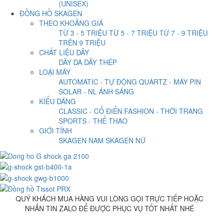
(UNISEX)
ĐỒNG HỒ SKAGEN
THEO KHOẢNG GIÁ
TỪ 3 - 5 TRIỆU
TỪ 5 - 7 TRIỆU
TỪ 7 - 9 TRIỆU
TRÊN 9 TRIỆU
CHẤT LIỆU DÂY
DÂY DA
DÂY THÉP
LOẠI MÁY
AUTOMATIC - TỰ ĐỘNG
QUARTZ - MÁY PIN
SOLAR - NL ÁNH SÁNG
KIỂU DÁNG
CLASSIC - CỔ ĐIỂN
FASHION - THỜI TRANG
SPORTS - THỂ THAO
GIỚI TÍNH
SKAGEN NAM
SKAGEN NỮ
QUÝ KHÁCH MUA HÀNG VUI LÒNG GỌI TRỰC TIẾP HOẶC
NHẮN TIN ZALO ĐỂ ĐƯỢC PHỤC VỤ TỐT NHẤT NHÉ