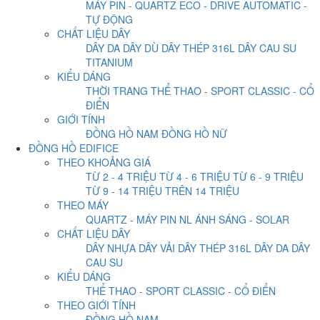
MÁY PIN - QUARTZ
ECO - DRIVE
AUTOMATIC -
TỰ ĐỘNG
CHẤT LIỆU DÂY
DÂY DA
DÂY DÙ
DÂY THÉP 316L
DÂY CAU SU
TITANIUM
KIỂU DÁNG
THỜI TRANG
THỂ THAO - SPORT
CLASSIC - CỔ
ĐIỂN
GIỚI TÍNH
ĐỒNG HỒ NAM
ĐỒNG HỒ NỮ
ĐỒNG HỒ EDIFICE
THEO KHOẢNG GIÁ
TỪ 2 - 4 TRIỆU
TỪ 4 - 6 TRIỆU
TỪ 6 - 9 TRIỆU
TỪ 9 - 14 TRIỆU
TRÊN 14 TRIỆU
THEO MÁY
QUARTZ - MÁY PIN
NL ÁNH SÁNG - SOLAR
CHẤT LIỆU DÂY
DÂY NHỰA
DÂY VẢI
DÂY THÉP 316L
DÂY DA
DÂY
CAU SU
KIỂU DÁNG
THỂ THAO - SPORT
CLASSIC - CỔ ĐIỂN
THEO GIỚI TÍNH
ĐỒNG HỒ NAM