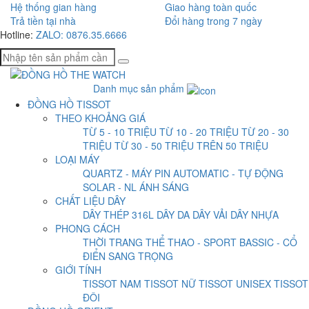
Hệ thống gian hàng
Giao hàng toàn quốc
Trả tiền tại nhà
Đổi hàng trong 7 ngày
Hotline:
ZALO: 0876.35.6666
Danh mục sản phẩm
ĐỒNG HỒ TISSOT
THEO KHOẢNG GIÁ
TỪ 5 - 10 TRIỆU
TỪ 10 - 20 TRIỆU
TỪ 20 - 30
TRIỆU
TỪ 30 - 50 TRIỆU
TRÊN 50 TRIỆU
LOẠI MÁY
QUARTZ - MÁY PIN
AUTOMATIC - TỰ ĐỘNG
SOLAR - NL ÁNH SÁNG
CHẤT LIỆU DÂY
DÂY THÉP 316L
DÂY DA
DÂY VẢI
DÂY NHỰA
PHONG CÁCH
THỜI TRANG
THỂ THAO - SPORT
BASSIC - CỔ
ĐIỂN
SANG TRỌNG
GIỚI TÍNH
TISSOT NAM
TISSOT NỮ
TISSOT UNISEX
TISSOT
ĐÔI