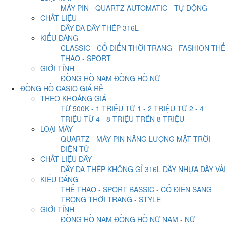
MÁY PIN - QUARTZ
AUTOMATIC - TỰ ĐỘNG
CHẤT LIỆU
DÂY DA
DÂY THÉP 316L
KIỂU DÁNG
CLASSIC - CỔ ĐIỂN
THỜI TRANG - FASHION
THỂ
THAO - SPORT
GIỚI TÍNH
ĐỒNG HỒ NAM
ĐỒNG HỒ NỮ
ĐỒNG HỒ CASIO GIÁ RẺ
THEO KHOẢNG GIÁ
TỪ 500K - 1 TRIỆU
TỪ 1 - 2 TRIỆU
TỪ 2 - 4
TRIỆU
TỪ 4 - 8 TRIỆU
TRÊN 8 TRIỆU
LOẠI MÁY
QUARTZ - MÁY PIN
NĂNG LƯỢNG MẶT TRỜI
ĐIỆN TỬ
CHẤT LIỆU DÂY
DÂY DA
THÉP KHÔNG GỈ 316L
DÂY NHỰA
DÂY VẢI
KIỂU DÁNG
THỂ THAO - SPORT
BASSIC - CỔ ĐIỂN
SANG
TRỌNG
THỜI TRANG - STYLE
GIỚI TÍNH
ĐỒNG HỒ NAM
ĐỒNG HỒ NỮ
NAM - NỮ