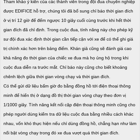
Tham khảo ý kiến ​​của các thành viên trong đội đua chuyên nghiệp
được EDIFICE hỗ trợ, chúng tôi đã bổ sung chỉ báo thời gian đích
ở vị trí 12 giờ để đếm ngược 10 giây cuối cùng trước khi hết thời
gian đích đã chỉ định. Trong cuộc đua, tính năng này cho phép kỹ
sư đội đua xác định thời gian cần tiếp cận với xe để có thể ghi giá
trị chính xác hơn trên bảng điểm. Khán giả cũng sẽ đánh giá cao
khả năng đo thời gian của chiếc xe đua mà họ ủng hộ trong khi
cuộc đua diễn ra trước mắt. Chỉ báo này cũng cho biết khoảng
chênh lệch giữa thời gian vòng chạy và thời gian đích.
Có thể gửi dữ liệu bấm giờ đo bằng đồng hồ tới điện thoại thông
minh để hiển thị ở dạng đồ thị thời gian vòng chạy theo đơn vị
1/1000 giây. Tính năng kết nối cặp điện thoại thông minh cũng cho
phép người dùng kiểm tra dữ liệu cuộc đua bằng nhiều cách khác
nhau, vốn khó thực hiện nếu chỉ dùng đồng hồ, chẳng hạn như làm
nổi bật vòng chạy trong đó xe đua vượt quá thời gian đích.