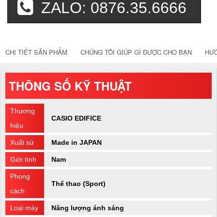
ZALO: 0876.35.6666
CHI TIẾT SẢN PHẨM
CHÚNG TÔI GIÚP GÌ ĐƯỢC CHO BẠN
HƯ
THÔNG SỐ KỸ THUẬT
Thương
CASIO EDIFICE
hiệu
Xuất sứ
Made in JAPAN
Giới tính
Nam
Phong
Thể thao (Sport)
cách
Loại máy
Năng lượng ánh sáng