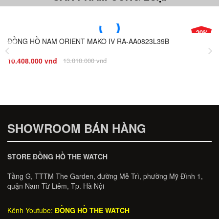
-20%
ĐỒNG HỒ NAM ORIENT MAKO IV RA-AA0823L39B
Giá
Đ
10.408.000 vnđ
13.010.000 vnđ
8.
SHOWROOM BÁN HÀNG
STORE ĐỒNG HỒ THE WATCH
Tầng G, TTTM The Garden, đường Mễ Trì, phường Mỹ Đình 1,
quận Nam Từ Liêm, Tp. Hà Nội
Kênh Youtube:
ĐỒNG HỒ THE WATCH