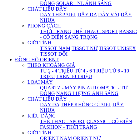
ĐỘNG
SOLAR - NL ÁNH SÁNG
CHẤT LIỆU DÂY
DÂY THÉP 316L
DÂY DA
DÂY VẢI
DÂY
NHỰA
PHONG CÁCH
THỜI TRANG
THỂ THAO - SPORT
BASSIC
- CỔ ĐIỂN
SANG TRỌNG
GIỚI TÍNH
TISSOT NAM
TISSOT NỮ
TISSOT UNISEX
TISSOT ĐÔI
ĐỒNG HỒ ORIENT
THEO KHOẢNG GIÁ
TỪ 2 - 4 TRIỆU
TỪ 4 - 6 TRIỆU
TỪ 6 - 10
TRIỆU
TRÊN 10 TRIỆU
LOẠI MÁY
QUARTZ - MÁY PIN
AUTOMATIC - TỰ
ĐỘNG
NĂNG LƯỢNG ÁNH SÁNG
CHẤT LIỆU DÂY
DÂY DA
THÉP KHÔNG GỈ 316L
DÂY
NHỰA
KIỂU DÁNG
THỂ THAO - SPORT
CLASSIC - CỔ ĐIỂN
FASHION - THỜI TRANG
GIỚI TÍNH
ORIENT NAM
ORIENT NỮ