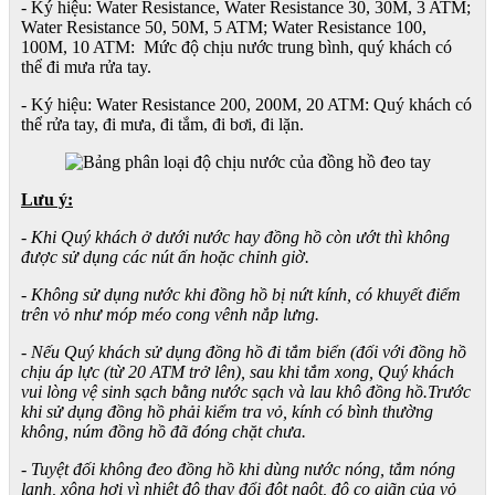
- Ký hiệu: Water Resistance, Water Resistance 30, 30M, 3 ATM;
Water Resistance 50, 50M, 5 ATM; Water Resistance 100,
100M, 10 ATM: Mức độ chịu nước trung bình, quý khách có
thể đi mưa rửa tay.
- Ký hiệu: Water Resistance 200, 200M, 20 ATM: Quý khách có
thể rửa tay, đi mưa, đi tắm, đi bơi, đi lặn.
Lưu ý:
- Khi Quý khách ở dưới nước hay đồng hồ còn ướt thì không
được sử dụng các nút ấn hoặc chỉnh giờ.
- Không sử dụng nước khi đồng hồ bị nứt kính, có khuyết điểm
trên vỏ như móp méo cong vênh nắp lưng.
- Nếu Quý khách sử dụng đồng hồ đi tắm biển (đối với đồng hồ
chịu áp lực (từ 20 ATM trở lên), sau khi tắm xong, Quý khách
vui lòng vệ sinh sạch bằng nước sạch và lau khô đồng hồ.Trước
khi sử dụng đồng hồ phải kiểm tra vỏ, kính có bình thường
không, núm đồng hồ đã đóng chặt chưa.
- Tuyệt đối không đeo đồng hồ khi dùng nước nóng, tắm nóng
lạnh, xông hơi vì nhiệt độ thay đổi đột ngột, độ co giãn của vỏ