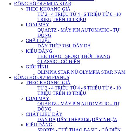
ĐỒNG HỒ OLYMPIA STAR
THEO KHOẢNG GIÁ
TỪ 2 - 4 TRIỆU
TỪ 4 - 6 TRIỆU
TỪ 6 - 10
TRIỆU
TRÊN 10 TRIỆU
LOẠI MÁY
QUARTZ - MÁY PIN
AUTOMATIC - TỰ
ĐỘNG
CHẤT LIỆU
DÂY THÉP 316L
DÂY DA
KIỂU DÁNG
THỂ THAO - SPORT
THỜI TRANG
CLASSIC - CỔ ĐIỂN
GIỚI TÍNH
OLIMPIA STAR NỮ
OLYMPIA STAR NAM
ĐỒNG HỒ OLYM PIANUS
THEO KHOẢNG GIÁ
TỪ 2 - 4 TRIỆU
TỪ 4 - 6 TRIỆU
TỪ 6 - 10
TRIỆU
TRÊN 10 TRIỆU
LOẠI MÁY
QUARTZ - MÁY PIN
AUTOMATIC - TỰ
ĐỘNG
CHẤT LIỆU DÂY
DÂY DA
DÂY THÉP 316L
DÂY NHỰA
KIỂU DÁNG
SPORTS - THỂ THAO
BASIC - CỔ ĐIỂN