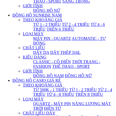
THAO - SPORT
SANG TRỌNG
GIỚI TÍNH
ĐỒNG HỒ NỮ
ĐỒNG HỒ SUNRISE NAM
THEO KHOẢNG GIÁ
TỪ 1 - 2 TRIỆU
TỪ 2 - 4 TRIỆU
TỪ 4 - 6
TRIỆU
TRÊN 6 TRIỆU
LOẠI MÁY
MÁY PIN - QUARTZ
AUTOMATIC - TỰ
ĐỘNG
CHẤT LIỆU
DÂY DA
DÂY THÉP 316L
KIỂU DÁNG
CLASSIC - CỔ ĐIỂN
THỜI TRANG -
FASHION
THỂ THAO - SPORT
GIỚI TÍNH
ĐỒNG HỒ NAM
ĐỒNG HỒ NỮ
ĐỒNG HỒ CASIO GIÁ RẺ
THEO KHOẢNG GIÁ
TỪ 500K - 1 TRIỆU
TỪ 1 - 2 TRIỆU
TỪ 2 - 4
TRIỆU
TỪ 4 - 8 TRIỆU
TRÊN 8 TRIỆU
LOẠI MÁY
QUARTZ - MÁY PIN
NĂNG LƯỢNG MẶT
TRỜI
ĐIỆN TỬ
CHẤT LIỆU DÂY