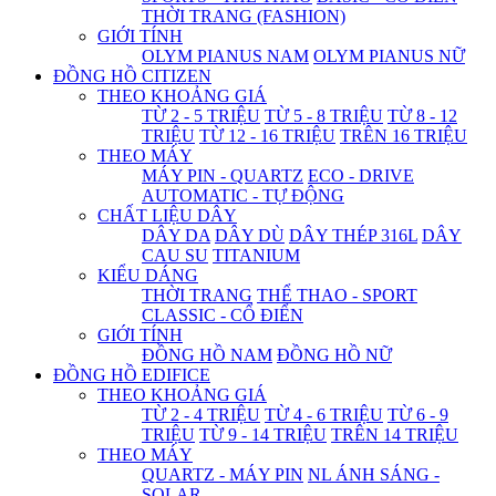
THỜI TRANG (FASHION)
GIỚI TÍNH
OLYM PIANUS NAM
OLYM PIANUS NỮ
ĐỒNG HỒ CITIZEN
THEO KHOẢNG GIÁ
TỪ 2 - 5 TRIỆU
TỪ 5 - 8 TRIỆU
TỪ 8 - 12
TRIỆU
TỪ 12 - 16 TRIỆU
TRÊN 16 TRIỆU
THEO MÁY
MÁY PIN - QUARTZ
ECO - DRIVE
AUTOMATIC - TỰ ĐỘNG
CHẤT LIỆU DÂY
DÂY DA
DÂY DÙ
DÂY THÉP 316L
DÂY
CAU SU
TITANIUM
KIỂU DÁNG
THỜI TRANG
THỂ THAO - SPORT
CLASSIC - CỔ ĐIỂN
GIỚI TÍNH
ĐỒNG HỒ NAM
ĐỒNG HỒ NỮ
ĐỒNG HỒ EDIFICE
THEO KHOẢNG GIÁ
TỪ 2 - 4 TRIỆU
TỪ 4 - 6 TRIỆU
TỪ 6 - 9
TRIỆU
TỪ 9 - 14 TRIỆU
TRÊN 14 TRIỆU
THEO MÁY
QUARTZ - MÁY PIN
NL ÁNH SÁNG -
SOLAR