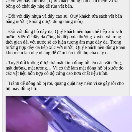
- Đối với dây kim loại, Quý khách dùng bàn chải mềm và xà
bông có chất tẩy nhẹ để rửa vết bẩn.
- Đối với dây nhựa và dây cao su, Quý khách rửa sách vết bẩn
bằng nước ( không được dùng dung môi).
- Đối với đồng hồ dây da, Quý khách nên hạn chế tiếp xúc với
nước. Việc để dây da đồng hồ tiếp xúc thường xuyên và trong
thời gian dài với nước sẽ có hiện tượng ẩm mục dây da. Trong
trường hợp dây da tiếp xúc với nước, Quý khách nên dùng khăn
khô mềm lau nhẹ nhàng để đảm bảo tuổi thọ của dây da.
- Tuyệt đối không được trà mặt kính đồng hồ lên các vật cứng,
mặt đường, mặt tường… Vì có thể làm mặt đồng hồ bị xước do
các vật liệu hỗn hợp có độ cứng cao hơn chất liệu kính.
- Tránh để đồng hồ bị rơi, quăng quật hay ném vì sẽ gây lỗi cho
bộ máy đồng hồ.