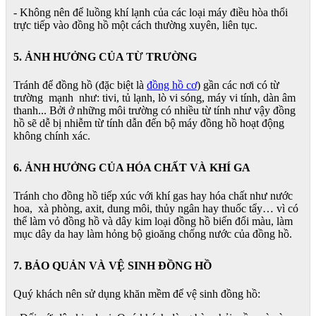
- Không nên để luồng khí lạnh của các loại máy điều hòa thổi
trực tiếp vào đồng hồ một cách thường xuyên, liên tục.
5. ẢNH HƯỞNG CỦA TỪ TRƯỜNG
Tránh để đồng hồ (đặc biệt là
đồng hồ cơ
) gần các nơi có từ
trường mạnh như: tivi, tủ lạnh, lò vi sóng, máy vi tính, dàn âm
thanh... Bởi ở những môi trường có nhiều từ tính như vậy đồng
hồ sẽ dễ bị nhiễm từ tính dẫn đến bộ máy đồng hồ hoạt động
không chính xác.
6. ẢNH HƯỞNG CỦA HÓA CHẤT VÀ KHÍ GA
Tránh cho đồng hồ tiếp xúc với khí gas hay hóa chất như nước
hoa, xà phòng, axit, dung môi, thủy ngân hay thuốc tẩy… vì có
thể làm vỏ đồng hồ và dây kim loại đồng hồ biến đổi màu, làm
mục dây da hay làm hỏng bộ gioăng chống nước của đồng hồ.
7. BẢO QUẢN VÀ VỆ SINH ĐỒNG HỒ
Quý khách nên sử dụng khăn mềm để vệ sinh đồng hồ: