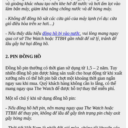
và gioăng khác nhau tạo nên khe hở để nước và hơi ẩm lọt vào
làm bẩn máy, giảm khả năng chống nước và dễ hỏng máy.
- Không để đồng hồ sát các cửa gió của máy lạnh (ví dụ: cửa
gió điều hòa trên xe hơi…)
- Nếu thấy dấu hiệu
đồng hồ bị vào nước
, vui lòng mang ngay
qua cơ sở The Watch hoặc TTBH gần nhất để xử lý, tránh để
lâu gây hư hại đồng hồ.
2. PIN ĐỒNG HỒ
Đồng hồ pin thường có thời gian sử dụng từ 1,5 – 2 năm. Tuy
nhiên đồng hồ pin được hãng sản xuất cho hoạt động từ khi xuất
xưởng nên có thể hết pin bất chợt một khoảng thời gian ngắn
ngay sau khi mua. Quý khách hàng không cần lo lắng, có thể
mang ngay qua The Watch để được hỗ trợ thay thế miễn phí.
Một số chú ý khi sử dụng đồng hồ pin:
- Nếu đồng hồ hết pin, nên mang ngay qua The Watch hoặc
TTBH để thay pin, không để lâu dễ gây tình trạng pin chảy axit
gây hỏng máy.
- Thời tiết Việt Nam là nhiệt đới gió mùa, chúng tôi khuyến cáo