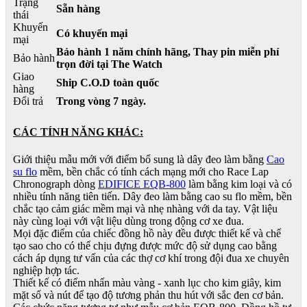
Trạng
Sẵn hàng
thái
Khuyến
Có khuyến mại
mại
Bảo hành 1 năm chính hãng, Thay pin miễn phí
Bảo hành
trọn đời tại The Watch
Giao
Ship C.O.D toàn quốc
hàng
Đổi trả
Trong vòng 7 ngày.
CÁC TÍNH NĂNG KHÁC:
Giới thiệu mẫu mới với điểm bổ sung là dây đeo làm bằng
Cao
su flo
mềm, bền chắc có tính cách mạng mới cho Race Lap
Chronograph dòng
EDIFICE EQB-800
làm bằng kim loại và có
nhiều tính năng tiên tiến. Dây đeo làm bằng cao su flo mềm, bền
chắc tạo cảm giác mềm mại và nhẹ nhàng với da tay. Vật liệu
này cùng loại với vật liệu dùng trong động cơ xe đua.
Mọi đặc điểm của chiếc đồng hồ này đều được thiết kế và chế
tạo sao cho có thể chịu đựng được mức độ sử dụng cao bằng
cách áp dụng tư vấn của các thợ cơ khí trong đội đua xe chuyên
nghiệp hợp tác.
Thiết kế có điểm nhấn màu vàng - xanh lục cho kim giây, kim
mặt số và nút để tạo độ tương phản thu hút với sắc đen cơ bản.