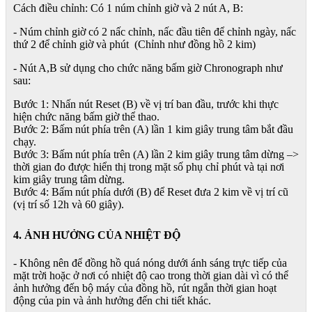
Cách điều chỉnh: Có 1 núm chỉnh giờ và 2 nút A, B:
- Núm chỉnh giờ có 2 nấc chỉnh, nấc đầu tiên để chỉnh ngày, nấc
thứ 2 để chỉnh giờ và phút (Chỉnh như đồng hồ 2 kim)
- Nút A,B sử dụng cho chức năng bấm giờ Chronograph như
sau:
Bước 1: Nhấn nút Reset (B) về vị trí ban đầu, trước khi thực
hiện chức năng bấm giờ thể thao.
Bước 2: Bấm nút phía trên (A) lần 1 kim giây trung tâm bắt đầu
chạy.
Bước 3: Bấm nút phía trên (A) lần 2 kim giây trung tâm dừng –>
thời gian đo được hiển thị trong mặt số phụ chỉ phút và tại nơi
kim giây trung tâm dừng.
Bước 4: Bấm nút phía dưới (B) để Reset đưa 2 kim về vị trí cũ
(vị trí số 12h và 60 giây).
4. ẢNH HƯỞNG CỦA NHIỆT ĐỘ
- Không nên để đồng hồ quá nóng dưới ánh sáng trực tiếp của
mặt trời hoặc ở nơi có nhiệt độ cao trong thời gian dài vì có thể
ảnh hưởng đến bộ máy của đồng hồ, rút ngắn thời gian hoạt
động của pin và ảnh hưởng đến chi tiết khác.