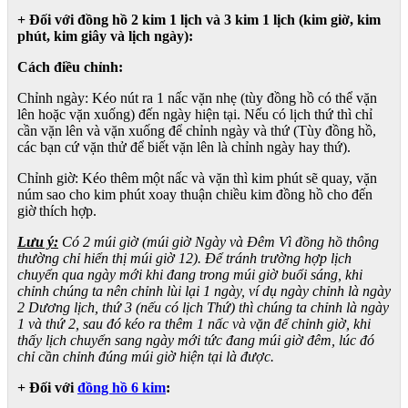
+ Đối với đồng hồ 2 kim 1 lịch và 3 kim 1 lịch (kim giờ, kim
phút, kim giây và lịch ngày):
Cách điều chỉnh:
Chỉnh ngày: Kéo nút ra 1 nấc vặn nhẹ (tùy đồng hồ có thể vặn
lên hoặc vặn xuống) đến ngày hiện tại. Nếu có lịch thứ thì chỉ
cần vặn lên và vặn xuống để chỉnh ngày và thứ (Tùy đồng hồ,
các bạn cứ vặn thử để biết vặn lên là chỉnh ngày hay thứ).
Chỉnh giờ: Kéo thêm một nấc và vặn thì kim phút sẽ quay, vặn
núm sao cho kim phút xoay thuận chiều kim đồng hồ cho đến
giờ thích hợp.
Lưu ý:
Có 2 múi giờ (múi giờ Ngày và Đêm Vì đồng hồ thông
thường chỉ hiển thị múi giờ 12). Để tránh trường hợp lịch
chuyển qua ngày mới khi đang trong múi giờ buổi sáng, khi
chỉnh chúng ta nên chỉnh lùi lại 1 ngày, ví dụ ngày chỉnh là ngày
2 Dương lịch, thứ 3 (nếu có lịch Thứ) thì chúng ta chỉnh là ngày
1 và thứ 2, sau đó kéo ra thêm 1 nấc và vặn để chỉnh giờ, khi
thấy lịch chuyển sang ngày mới tức đang múi giờ đêm, lúc đó
chỉ cần chỉnh đúng múi giờ hiện tại là được.
+ Đối với
đồng hồ 6 kim
: