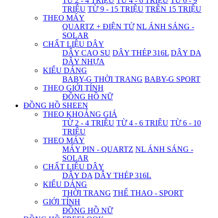
TỪ 2 - 4 TRIỆU
TỪ 4 - 6 TRIỆU
TỪ 6 - 9
TRIỆU
TỪ 9 - 15 TRIỆU
TRÊN 15 TRIỆU
THEO MÁY
QUARTZ + ĐIỆN TỬ
NL ÁNH SÁNG -
SOLAR
CHẤT LIỆU DÂY
DÂY CAO SU
DÂY THÉP 316L
DÂY DA
DÂY NHỰA
KIỂU DÁNG
BABY-G THỜI TRANG
BABY-G SPORT
THEO GIỚI TÍNH
ĐỒNG HỒ NỮ
ĐỒNG HỒ SHEEN
THEO KHOẢNG GIÁ
TỪ 2 - 4 TRIỆU
TỪ 4 - 6 TRIỆU
TỪ 6 - 10
TRIỆU
THEO MÁY
MÁY PIN - QUARTZ
NL ÁNH SÁNG -
SOLAR
CHẤT LIỆU DÂY
DÂY DA
DÂY THÉP 316L
KIỂU DÁNG
THỜI TRANG
THỂ THAO - SPORT
GIỚI TÍNH
ĐỒNG HỒ NỮ