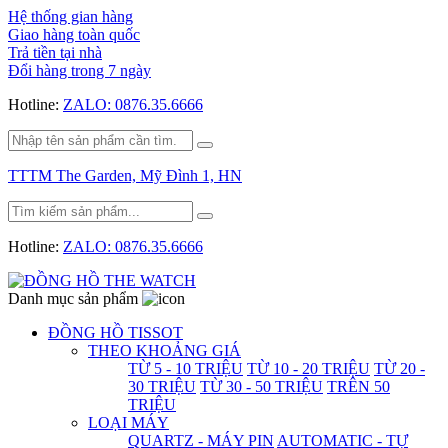
Hệ thống gian hàng
Giao hàng toàn quốc
Trả tiền tại nhà
Đổi hàng trong 7 ngày
Hotline:
ZALO: 0876.35.6666
TTTM The Garden, Mỹ Đình 1, HN
Hotline:
ZALO: 0876.35.6666
Danh mục sản phẩm
ĐỒNG HỒ TISSOT
THEO KHOẢNG GIÁ
TỪ 5 - 10 TRIỆU
TỪ 10 - 20 TRIỆU
TỪ 20 -
30 TRIỆU
TỪ 30 - 50 TRIỆU
TRÊN 50
TRIỆU
LOẠI MÁY
QUARTZ - MÁY PIN
AUTOMATIC - TỰ