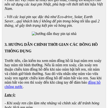
nên sử dụng các loại pin Nhật, phù hợp với thời tiết khí hậu Việt
Nam.
- Với các loại pin sạc đặc thù như Eco-drive, Solar, Earth
Saver…quý khách lưu ý không để pin trong bóng tối lâu quá 2
tháng, sẽ gây tình trạng kiệt pin và hỏng pin.
3. HƯỚNG DẪN CHỈNH THỜI GIAN CÁC ĐỒNG HỒ
THÔNG DỤNG
Trước tiên, cần kiểm tra xem núm đồng hồ là loại núm ren xoáy
hay núm rút bình thường. Nếu là núm ren xoáy, cần xoáy ren
thuận chiều kim đồng hồ đến khi nào núm bật hết ren, rút núm
và chỉnh giờ bình thường. Sau đó vừa nhấn nhẹ núm vào vừa
xoáy ren ngược chiều kim đồng hồ để núm bắt vào ren. Sau khi
núm bắt vào ren thì xoáy đến khi căng tay để đảm bảo
đồng hồ
chống nước
.
Lưu ý:
- Khi xoáy ren cần làm nhẹ nhàng và chính xác để tránh hỏng
hoặc lệch ren núm