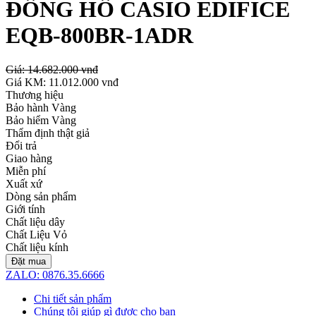
ĐỒNG HỒ CASIO EDIFICE
EQB-800BR-1ADR
Giá:
14.682.000 vnđ
Giá KM:
11.012.000 vnđ
Thương hiệu
Bảo hành Vàng
Bảo hiểm Vàng
Thẩm định thật giả
Đổi trả
Giao hàng
Miễn phí
Xuất xứ
Dòng sản phẩm
Giới tính
Chất liệu dây
Chất Liệu Vỏ
Chất liệu kính
Đặt mua
ZALO: 0876.35.6666
Chi tiết sản phẩm
Chúng tôi giúp gì được cho bạn