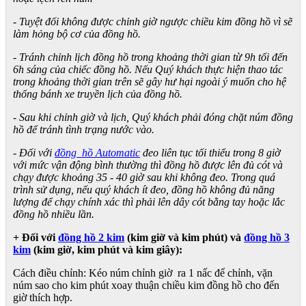
- Tuyệt đối không được chỉnh giờ ngược chiều kim đồng hồ vì sẽ
làm hỏng bộ cơ của đồng hồ.
- Tránh chỉnh lịch đồng hồ trong khoảng thời gian từ 9h tối đến
6h sáng của chiếc đồng hồ. Nếu Quý khách thực hiện thao tác
trong khoảng thời gian trên sẽ gây hư hại ngoài ý muốn cho hệ
thống bánh xe truyền lịch của đồng hồ.
- Sau khi chỉnh giờ và lịch, Quý khách phải đóng chặt núm đồng
hồ để tránh tình trạng nước vào.
- Đối với
đồng hồ Automatic
đeo liên tục tối thiểu trong 8 giờ
với mức vận động bình thường thì đồng hồ được lên đủ cót và
chạy được khoảng 35 - 40 giờ sau khi không đeo. Trong quá
trình sử dụng, nếu quý khách ít đeo, đồng hồ không đủ năng
lượng để chạy chính xác thì phải lên dây cót bằng tay hoặc lắc
đồng hồ nhiều lần.
+ Đối với
đồng hồ 2 kim
(kim giờ và kim phút) và
đồng hồ 3
kim
(kim giờ, kim phút và kim giây):
Cách điều chỉnh: Kéo núm chỉnh giờ ra 1 nấc để chỉnh, vặn
núm sao cho kim phút xoay thuận chiều kim đồng hồ cho đến
giờ thích hợp.