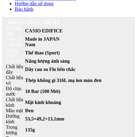
Hướng dẫn sử dụng
Bảo hành
THÔNG SỐ KỸ THUẬT
Thương
CASIO EDIFICE
hiệu
Xuất sứ
Made in JAPAN
Giới tính
Nam
Phong
Thể thao (Sport)
cách
Loại máy
Năng lượng ánh sáng
Chất liệu
Dây cau su Flo bền chắc
dây
Chất liệu
Thép không gỉ 316L mạ ion màu đen
vỏ
Độ chịu
10 Bar (100 Mét)
nước
Chất liệu
Mặt kính khoáng
kính
Màu mặt
Đen
Đường
53,5×49,2×13,1mm
kính
Trọng
135g
lượng