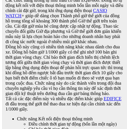
Các chức năng tương tự như mẫu cơ bản EQB-800. Đồng hồ tự
động kết nối với điện thoại thông minh bốn lần mỗi ngày và điều
chỉnh cài đặt giờ, trong khi ứng dụng điện thoại
CASIO
WATCH
+ giúp dễ dàng chọn Thành phố giờ thế giới của đồng
hồ trong tổng số khoảng 300 thành phố Giờ thế giới trên toàn
cầu. Cài đặt giờ mùa hè cũng được cập nhật tự động. Thao tác
chuyển đổi giữa Giờ địa phương và Giờ thế giới đơn giản khiến
mẫu này là lựa chọn hoàn hảo cho những doanh nhân hay phải
đi công tác nước ngoài ở nhiều múi giờ khác nhau.
Đồng hồ này cũng có nhiều tính năng khác nhau dành cho đua
xe. Đồng hồ bấm giờ 1/1000 giây có thể ghi nhớ 100 bản ghi
thời gian vòng chạy. Chỉ báo thời gian đích hiển thị chênh lệch
tương đối giữa thời gian vòng chạy và thời gian đích được thiết
lập bằng ứng dụng điện thoại để phản hồi trực quan tức thì trong
khi đồng hồ đếm ngược bắt đầu trước thời gian đích 10 giây cho
bạn biết thời điểm chiếc ô tô bạn muốn đi theo sẽ vượt qua bạn
trong cuộc đua. Chức năng này do các thành viên trong đội đua
chuyên nghiệp yêu cầu vì họ cần thông tin này để xác định thời
gian đội kỹ thuật trên đường đua cần giơ bảng thông báo.
Tất cả các đặc điểm này và nhiều đặc điểm khác giúp
EDIFICE
đi đầu trong thế giới thể thao đua xe hiện đại cần chính xác đến
1/1000 giây.
Chức năng Kết nối điện thoại thông minh
Điều chỉnh thời gian tự động (bốn lần một ngày)