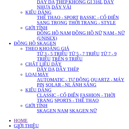
DÂY DA
THÉP KHÔNG GỈ 316L
DÂY
NHỰA
DÂY VẢI
KIỂU DÁNG
THỂ THAO - SPORT
BASSIC - CỔ ĐIỂN
SANG TRỌNG
THỜI TRANG - STYLE
GIỚI TÍNH
ĐỒNG HỒ NAM
ĐỒNG HỒ NỮ
NAM - NỮ
(UNISEX)
ĐỒNG HỒ SKAGEN
THEO KHOẢNG GIÁ
TỪ 3 - 5 TRIỆU
TỪ 5 - 7 TRIỆU
TỪ 7 - 9
TRIỆU
TRÊN 9 TRIỆU
CHẤT LIỆU DÂY
DÂY DA
DÂY THÉP
LOẠI MÁY
AUTOMATIC - TỰ ĐỘNG
QUARTZ - MÁY
PIN
SOLAR - NL ÁNH SÁNG
KIỂU DÁNG
CLASSIC - CỔ ĐIỂN
FASHION - THỜI
TRANG
SPORTS - THỂ THAO
GIỚI TÍNH
SKAGEN NAM
SKAGEN NỮ
HOME
GIỚI THIỆU