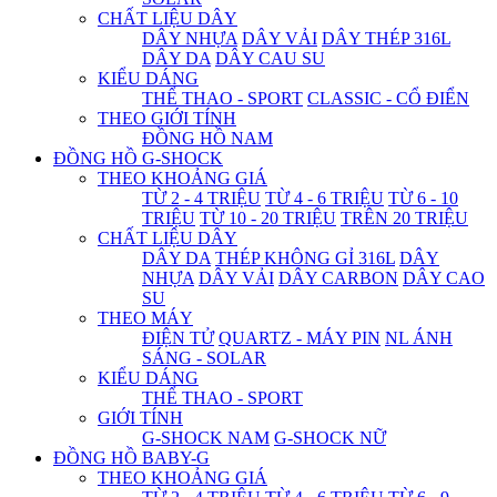
CHẤT LIỆU DÂY
DÂY NHỰA
DÂY VẢI
DÂY THÉP 316L
DÂY DA
DÂY CAU SU
KIỂU DÁNG
THỂ THAO - SPORT
CLASSIC - CỔ ĐIỂN
THEO GIỚI TÍNH
ĐỒNG HỒ NAM
ĐỒNG HỒ G-SHOCK
THEO KHOẢNG GIÁ
TỪ 2 - 4 TRIỆU
TỪ 4 - 6 TRIỆU
TỪ 6 - 10
TRIỆU
TỪ 10 - 20 TRIỆU
TRÊN 20 TRIỆU
CHẤT LIỆU DÂY
DÂY DA
THÉP KHÔNG GỈ 316L
DÂY
NHỰA
DÂY VẢI
DÂY CARBON
DÂY CAO
SU
THEO MÁY
ĐIỆN TỬ
QUARTZ - MÁY PIN
NL ÁNH
SÁNG - SOLAR
KIỂU DÁNG
THỂ THAO - SPORT
GIỚI TÍNH
G-SHOCK NAM
G-SHOCK NỮ
ĐỒNG HỒ BABY-G
THEO KHOẢNG GIÁ