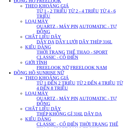
ĐỒNG HỒ FREELOOK
THEO KHOẢNG GIÁ
TỪ 1 - 2 TRIỆU
TỪ 2 - 4 TRIỆU
TỪ 4 - 6
TRIỆU
LOẠI MÁY
QUARTZ - MÁY PIN
AUTOMATIC - TỰ
ĐỘNG
CHẤT LIỆU DÂY
DÂY DA
DÂY LƯỚI
DÂY THÉP 316L
KIỂU DÁNG
THỜI TRANG
THỂ THAO - SPORT
CLASSIC - CỔ ĐIỂN
GIỚI TÍNH
FREELOOK NỮ
FREELOOK NAM
ĐỒNG HỒ SUNRISE NỮ
THEO KHOẢNG GIÁ
TỪ 1 ĐẾN 2 TRIỆU
TỪ 2 ĐẾN 4 TRIỆU
TỪ
4 ĐẾN 8 TRIỆU
LOẠI MÁY
QUARTZ - MÁY PIN
AUTOMATIC - TỰ
ĐỘNG
CHẤT LIỆU DÂY
THÉP KHÔNG GỈ 316L
DÂY DA
KIỂU DÁNG
CLASSIC - CỔ ĐIỂN
THỜI TRANG
THỂ