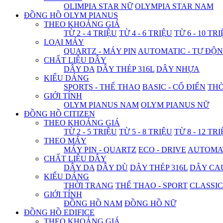
OLIMPIA STAR NỮ
OLYMPIA STAR NAM
ĐỒNG HỒ OLYM PIANUS
THEO KHOẢNG GIÁ
TỪ 2 - 4 TRIỆU
TỪ 4 - 6 TRIỆU
TỪ 6 - 10 TR
LOẠI MÁY
QUARTZ - MÁY PIN
AUTOMATIC - TỰ ĐỘ
CHẤT LIỆU DÂY
DÂY DA
DÂY THÉP 316L
DÂY NHỰA
KIỂU DÁNG
SPORTS - THỂ THAO
BASIC - CỔ ĐIỂN
THỜ
GIỚI TÍNH
OLYM PIANUS NAM
OLYM PIANUS NỮ
ĐỒNG HỒ CITIZEN
THEO KHOẢNG GIÁ
TỪ 2 - 5 TRIỆU
TỪ 5 - 8 TRIỆU
TỪ 8 - 12 TR
THEO MÁY
MÁY PIN - QUARTZ
ECO - DRIVE
AUTOMAT
CHẤT LIỆU DÂY
DÂY DA
DÂY DÙ
DÂY THÉP 316L
DÂY CA
KIỂU DÁNG
THỜI TRANG
THỂ THAO - SPORT
CLASSIC
GIỚI TÍNH
ĐỒNG HỒ NAM
ĐỒNG HỒ NỮ
ĐỒNG HỒ EDIFICE
THEO KHOẢNG GIÁ