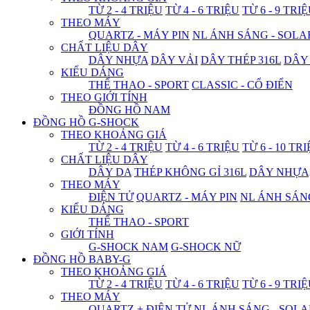
TỪ 2 - 4 TRIỆU
TỪ 4 - 6 TRIỆU
TỪ 6 - 9 TRI
THEO MÁY
QUARTZ - MÁY PIN
NL ÁNH SÁNG - SOLA
CHẤT LIỆU DÂY
DÂY NHỰA
DÂY VẢI
DÂY THÉP 316L
DÂY
KIỂU DÁNG
THỂ THAO - SPORT
CLASSIC - CỔ ĐIỂN
THEO GIỚI TÍNH
ĐỒNG HỒ NAM
ĐỒNG HỒ G-SHOCK
THEO KHOẢNG GIÁ
TỪ 2 - 4 TRIỆU
TỪ 4 - 6 TRIỆU
TỪ 6 - 10 TR
CHẤT LIỆU DÂY
DÂY DA
THÉP KHÔNG GỈ 316L
DÂY NHỰA
THEO MÁY
ĐIỆN TỬ
QUARTZ - MÁY PIN
NL ÁNH SÁN
KIỂU DÁNG
THỂ THAO - SPORT
GIỚI TÍNH
G-SHOCK NAM
G-SHOCK NỮ
ĐỒNG HỒ BABY-G
THEO KHOẢNG GIÁ
TỪ 2 - 4 TRIỆU
TỪ 4 - 6 TRIỆU
TỪ 6 - 9 TRI
THEO MÁY
QUARTZ + ĐIỆN TỬ
NL ÁNH SÁNG - SOLA