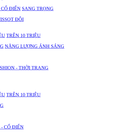
- CỔ ĐIỂN
SANG TRỌNG
ISSOT ĐÔI
IỆU
TRÊN 10 TRIỆU
NG
NĂNG LƯỢNG ÁNH SÁNG
SHION - THỜI TRANG
IỆU
TRÊN 10 TRIỆU
NG
 - CỔ ĐIỂN