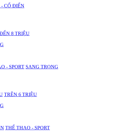
 - CỔ ĐIỂN
 ĐẾN 8 TRIỆU
NG
O - SPORT
SANG TRỌNG
ỆU
TRÊN 6 TRIỆU
NG
ON
THỂ THAO - SPORT