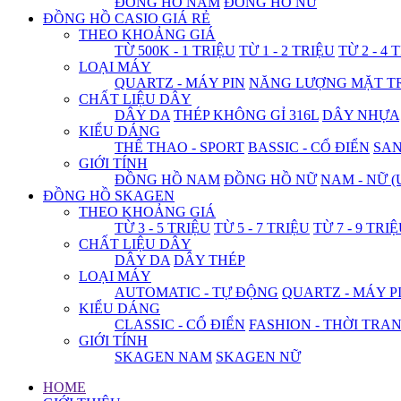
ĐỒNG HỒ NAM
ĐỒNG HỒ NỮ
ĐỒNG HỒ CASIO GIÁ RẺ
THEO KHOẢNG GIÁ
TỪ 500K - 1 TRIỆU
TỪ 1 - 2 TRIỆU
TỪ 2 - 4 
LOẠI MÁY
QUARTZ - MÁY PIN
NĂNG LƯỢNG MẶT T
CHẤT LIỆU DÂY
DÂY DA
THÉP KHÔNG GỈ 316L
DÂY NHỰA
KIỂU DÁNG
THỂ THAO - SPORT
BASSIC - CỔ ĐIỂN
SA
GIỚI TÍNH
ĐỒNG HỒ NAM
ĐỒNG HỒ NỮ
NAM - NỮ (
ĐỒNG HỒ SKAGEN
THEO KHOẢNG GIÁ
TỪ 3 - 5 TRIỆU
TỪ 5 - 7 TRIỆU
TỪ 7 - 9 TRI
CHẤT LIỆU DÂY
DÂY DA
DÂY THÉP
LOẠI MÁY
AUTOMATIC - TỰ ĐỘNG
QUARTZ - MÁY P
KIỂU DÁNG
CLASSIC - CỔ ĐIỂN
FASHION - THỜI TRA
GIỚI TÍNH
SKAGEN NAM
SKAGEN NỮ
HOME