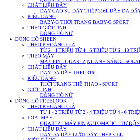
CHẤT LIỆU DÂY
DÂY CAO SU
DÂY THÉP 316L
DÂY DA
DÂ
KIỂU DÁNG
BABY-G THỜI TRANG
BABY-G SPORT
THEO GIỚI TÍNH
ĐỒNG HỒ NỮ
ĐỒNG HỒ SHEEN
THEO KHOẢNG GIÁ
TỪ 2 - 4 TRIỆU
TỪ 4 - 6 TRIỆU
TỪ 6 - 10 TR
THEO MÁY
MÁY PIN - QUARTZ
NL ÁNH SÁNG - SOLA
CHẤT LIỆU DÂY
DÂY DA
DÂY THÉP 316L
KIỂU DÁNG
THỜI TRANG
THỂ THAO - SPORT
GIỚI TÍNH
ĐỒNG HỒ NỮ
ĐỒNG HỒ FREELOOK
THEO KHOẢNG GIÁ
TỪ 1 - 2 TRIỆU
TỪ 2 - 4 TRIỆU
TỪ 4 - 6 TRI
LOẠI MÁY
QUARTZ - MÁY PIN
AUTOMATIC - TỰ ĐỘ
CHẤT LIỆU DÂY
DÂY DA
DÂY LƯỚI
DÂY THÉP 316L