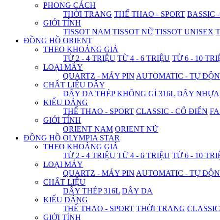
PHONG CÁCH
THỜI TRANG
THỂ THAO - SPORT
BASSIC 
GIỚI TÍNH
TISSOT NAM
TISSOT NỮ
TISSOT UNISEX
T
ĐỒNG HỒ ORIENT
THEO KHOẢNG GIÁ
TỪ 2 - 4 TRIỆU
TỪ 4 - 6 TRIỆU
TỪ 6 - 10 TR
LOẠI MÁY
QUARTZ - MÁY PIN
AUTOMATIC - TỰ ĐỘ
CHẤT LIỆU DÂY
DÂY DA
THÉP KHÔNG GỈ 316L
DÂY NHỰA
KIỂU DÁNG
THỂ THAO - SPORT
CLASSIC - CỔ ĐIỂN
FA
GIỚI TÍNH
ORIENT NAM
ORIENT NỮ
ĐỒNG HỒ OLYMPIA STAR
THEO KHOẢNG GIÁ
TỪ 2 - 4 TRIỆU
TỪ 4 - 6 TRIỆU
TỪ 6 - 10 TR
LOẠI MÁY
QUARTZ - MÁY PIN
AUTOMATIC - TỰ ĐỘ
CHẤT LIỆU
DÂY THÉP 316L
DÂY DA
KIỂU DÁNG
THỂ THAO - SPORT
THỜI TRANG
CLASSIC
GIỚI TÍNH