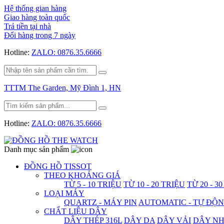
Hệ thống gian hàng
Giao hàng toàn quốc
Trả tiền tại nhà
Đổi hàng trong 7 ngày
Hotline:
ZALO: 0876.35.6666
TTTM The Garden, Mỹ Đình 1, HN
Hotline:
ZALO: 0876.35.6666
Danh mục sản phẩm
ĐỒNG HỒ TISSOT
THEO KHOẢNG GIÁ
TỪ 5 - 10 TRIỆU
TỪ 10 - 20 TRIỆU
TỪ 20 - 3
LOẠI MÁY
QUARTZ - MÁY PIN
AUTOMATIC - TỰ ĐỘ
CHẤT LIỆU DÂY
DÂY THÉP 316L
DÂY DA
DÂY VẢI
DÂY N