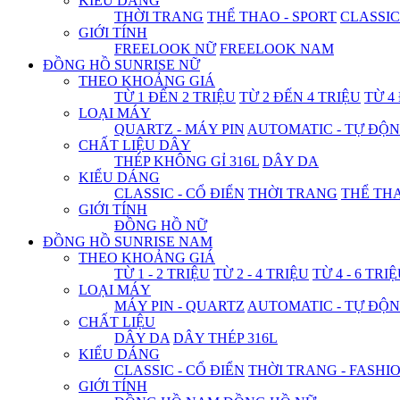
KIỂU DÁNG
THỜI TRANG
THỂ THAO - SPORT
CLASSIC
GIỚI TÍNH
FREELOOK NỮ
FREELOOK NAM
ĐỒNG HỒ SUNRISE NỮ
THEO KHOẢNG GIÁ
TỪ 1 ĐẾN 2 TRIỆU
TỪ 2 ĐẾN 4 TRIỆU
TỪ 4
LOẠI MÁY
QUARTZ - MÁY PIN
AUTOMATIC - TỰ ĐỘ
CHẤT LIỆU DÂY
THÉP KHÔNG GỈ 316L
DÂY DA
KIỂU DÁNG
CLASSIC - CỔ ĐIỂN
THỜI TRANG
THỂ THA
GIỚI TÍNH
ĐỒNG HỒ NỮ
ĐỒNG HỒ SUNRISE NAM
THEO KHOẢNG GIÁ
TỪ 1 - 2 TRIỆU
TỪ 2 - 4 TRIỆU
TỪ 4 - 6 TRI
LOẠI MÁY
MÁY PIN - QUARTZ
AUTOMATIC - TỰ ĐỘ
CHẤT LIỆU
DÂY DA
DÂY THÉP 316L
KIỂU DÁNG
CLASSIC - CỔ ĐIỂN
THỜI TRANG - FASHI
GIỚI TÍNH