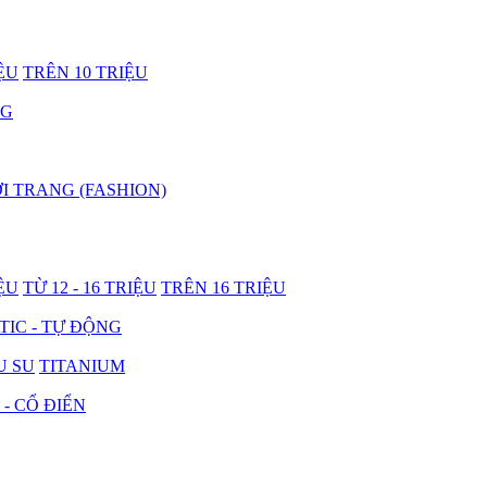
IỆU
TRÊN 10 TRIỆU
NG
I TRANG (FASHION)
IỆU
TỪ 12 - 16 TRIỆU
TRÊN 16 TRIỆU
IC - TỰ ĐỘNG
U SU
TITANIUM
 - CỔ ĐIỂN