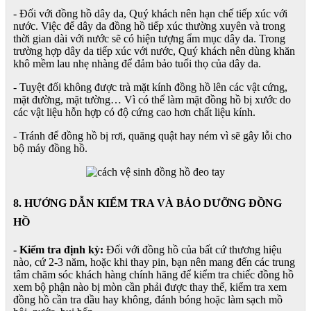
- Đối với đồng hồ dây da, Quý khách nên hạn chế tiếp xúc với
nước. Việc để dây da đồng hồ tiếp xúc thường xuyên và trong
thời gian dài với nước sẽ có hiện tượng ẩm mục dây da. Trong
trường hợp dây da tiếp xúc với nước, Quý khách nên dùng khăn
khô mềm lau nhẹ nhàng để đảm bảo tuổi thọ của dây da.
- Tuyệt đối không được trà mặt kính đồng hồ lên các vật cứng,
mặt đường, mặt tường… Vì có thể làm mặt đồng hồ bị xước do
các vật liệu hỗn hợp có độ cứng cao hơn chất liệu kính.
- Tránh để đồng hồ bị rơi, quăng quật hay ném vì sẽ gây lỗi cho
bộ máy đồng hồ.
8. HƯỚNG DẪN KIỂM TRA VÀ BẢO DƯỠNG ĐỒNG
HỒ
- Kiểm tra định kỳ:
Đối với đồng hồ của bất cứ thương hiệu
nào, cứ 2-3 năm, hoặc khi thay pin, bạn nên mang đến các trung
tâm chăm sóc khách hàng chính hãng để kiểm tra chiếc đồng hồ
xem bộ phận nào bị mòn cần phải được thay thế, kiểm tra xem
đồng hồ cần tra dầu hay không, đánh bóng hoặc làm sạch mồ