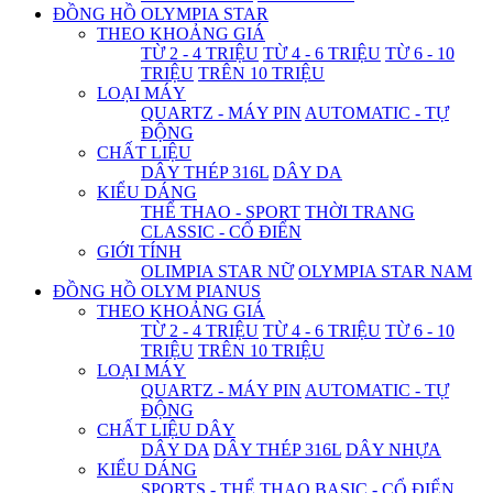
ĐỒNG HỒ OLYMPIA STAR
THEO KHOẢNG GIÁ
TỪ 2 - 4 TRIỆU
TỪ 4 - 6 TRIỆU
TỪ 6 - 10
TRIỆU
TRÊN 10 TRIỆU
LOẠI MÁY
QUARTZ - MÁY PIN
AUTOMATIC - TỰ
ĐỘNG
CHẤT LIỆU
DÂY THÉP 316L
DÂY DA
KIỂU DÁNG
THỂ THAO - SPORT
THỜI TRANG
CLASSIC - CỔ ĐIỂN
GIỚI TÍNH
OLIMPIA STAR NỮ
OLYMPIA STAR NAM
ĐỒNG HỒ OLYM PIANUS
THEO KHOẢNG GIÁ
TỪ 2 - 4 TRIỆU
TỪ 4 - 6 TRIỆU
TỪ 6 - 10
TRIỆU
TRÊN 10 TRIỆU
LOẠI MÁY
QUARTZ - MÁY PIN
AUTOMATIC - TỰ
ĐỘNG
CHẤT LIỆU DÂY
DÂY DA
DÂY THÉP 316L
DÂY NHỰA
KIỂU DÁNG
SPORTS - THỂ THAO
BASIC - CỔ ĐIỂN