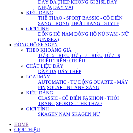
DÂY DA
THÉP KHÔNG GỈ 316L
DÂY
NHỰA
DÂY VẢI
KIỂU DÁNG
THỂ THAO - SPORT
BASSIC - CỔ ĐIỂN
SANG TRỌNG
THỜI TRANG - STYLE
GIỚI TÍNH
ĐỒNG HỒ NAM
ĐỒNG HỒ NỮ
NAM - NỮ
(UNISEX)
ĐỒNG HỒ SKAGEN
THEO KHOẢNG GIÁ
TỪ 3 - 5 TRIỆU
TỪ 5 - 7 TRIỆU
TỪ 7 - 9
TRIỆU
TRÊN 9 TRIỆU
CHẤT LIỆU DÂY
DÂY DA
DÂY THÉP
LOẠI MÁY
AUTOMATIC - TỰ ĐỘNG
QUARTZ - MÁY
PIN
SOLAR - NL ÁNH SÁNG
KIỂU DÁNG
CLASSIC - CỔ ĐIỂN
FASHION - THỜI
TRANG
SPORTS - THỂ THAO
GIỚI TÍNH
SKAGEN NAM
SKAGEN NỮ
HOME
GIỚI THIỆU