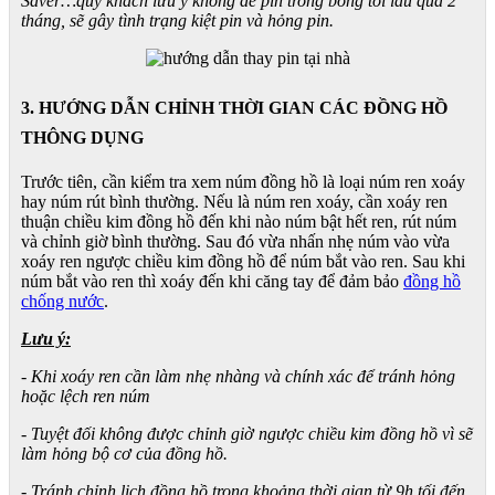
Saver…quý khách lưu ý không để pin trong bóng tối lâu quá 2
tháng, sẽ gây tình trạng kiệt pin và hỏng pin.
3. HƯỚNG DẪN CHỈNH THỜI GIAN CÁC ĐỒNG HỒ
THÔNG DỤNG
Trước tiên, cần kiểm tra xem núm đồng hồ là loại núm ren xoáy
hay núm rút bình thường. Nếu là núm ren xoáy, cần xoáy ren
thuận chiều kim đồng hồ đến khi nào núm bật hết ren, rút núm
và chỉnh giờ bình thường. Sau đó vừa nhấn nhẹ núm vào vừa
xoáy ren ngược chiều kim đồng hồ để núm bắt vào ren. Sau khi
núm bắt vào ren thì xoáy đến khi căng tay để đảm bảo
đồng hồ
chống nước
.
Lưu ý:
- Khi xoáy ren cần làm nhẹ nhàng và chính xác để tránh hỏng
hoặc lệch ren núm
- Tuyệt đối không được chỉnh giờ ngược chiều kim đồng hồ vì sẽ
làm hỏng bộ cơ của đồng hồ.
- Tránh chỉnh lịch đồng hồ trong khoảng thời gian từ 9h tối đến