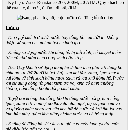
- Ký hiệu: Water Resistance 200, 200M, 20 ATM: Quý khách có
thể rửa tay, đi mưa, đi tắm, đi bơi, đi lặn.
Lưu ý:
- Khi Quý khách ở dưới nước hay đồng hồ còn ướt thì không
được sử dụng các nút ấn hoặc chỉnh giờ.
- Không sử dụng nước khi đồng hồ bị nứt kính, có khuyết điểm
trên vỏ như móp méo cong vênh nắp lưng.
- Nếu Quý khách sử dụng đồng hồ đi tắm biển (đối với đồng hồ
chịu áp lực (từ 20 ATM trở lên), sau khi tắm xong, Quý khách
vui lòng vệ sinh sạch bằng nước sạch và lau khô đồng hồ.Trước
khi sử dụng đồng hồ phải kiểm tra vỏ, kính có bình thường
không, núm đồng hồ đã đóng chặt chưa.
- Tuyệt đối không đeo đồng hồ khi dùng nước nóng, tắm nóng
lạnh, xông hơi vì nhiệt độ thay đổi đột ngột, độ co giãn của vỏ
và gioăng khác nhau tạo nên khe hở để nước và hơi ẩm lọt vào
làm bẩn máy, giảm khả năng chống nước và dễ hỏng máy.
- Không để đồng hồ sát các cửa gió của máy lạnh (ví dụ: cửa
gió điều hòa trên xe hơi…)