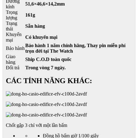
Đường
51,6×46,6×14,2mm
kính
Trọng
161g
lượng
Trạng
Sẵn hàng
thái
Khuyến
Có khuyến mại
mại
Bảo hành 1 năm chính hãng, Thay pin miễn phí
Bảo hành
trọn đời tại The Watch
Giao
Ship C.O.D toàn quốc
hàng
Đổi trả
Trong vòng 7 ngày.
CÁC TÍNH NĂNG KHÁC:
Chốt gập 3 chỉ với một lần bấm
Đồng hồ bấm giờ 1/100 giây