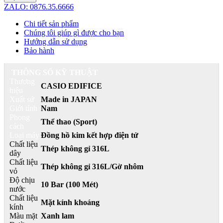
ZALO: 0876.35.6666
Chi tiết sản phẩm
Chúng tôi giúp gì được cho bạn
Hướng dẫn sử dụng
Bảo hành
THÔNG SỐ KỸ THUẬT
Thương
CASIO EDIFICE
hiệu
Xuất sứ
Made in JAPAN
Giới tính
Nam
Phong
Thể thao (Sport)
cách
Loại máy
Đồng hồ kim kết hợp điện tử
Chất liệu
Thép không gỉ 316L
dây
Chất liệu
Thép không gỉ 316L/Gờ nhôm
vỏ
Độ chịu
10 Bar (100 Mét)
nước
Chất liệu
Mặt kính khoáng
kính
Màu mặt
Xanh lam