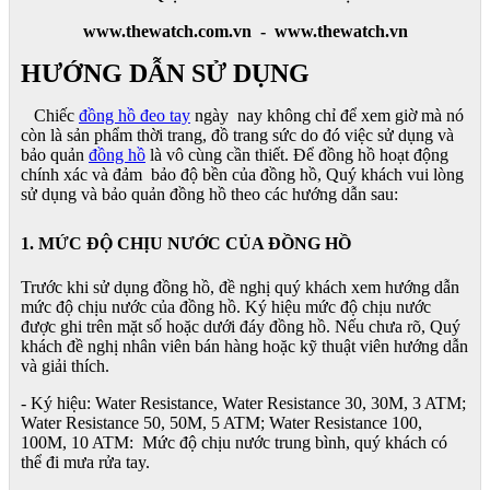
www.thewatch.com.vn - www.thewatch.vn
HƯỚNG DẪN SỬ DỤNG
Chiếc
đồng hồ đeo tay
ngày nay không chỉ để xem giờ mà nó
còn là sản phẩm thời trang, đồ trang sức do đó việc sử dụng và
bảo quản
đồng hồ
là vô cùng cần thiết. Để đồng hồ hoạt động
chính xác và đảm bảo độ bền của đồng hồ, Quý khách vui lòng
sử dụng và bảo quản đồng hồ theo các hướng dẫn sau:
1. MỨC ĐỘ CHỊU NƯỚC CỦA ĐỒNG HỒ
Trước khi sử dụng đồng hồ, đề nghị quý khách xem hướng dẫn
mức độ chịu nước của đồng hồ. Ký hiệu mức độ chịu nước
được ghi trên mặt số hoặc dưới đáy đồng hồ. Nếu chưa rõ, Quý
khách đề nghị nhân viên bán hàng hoặc kỹ thuật viên hướng dẫn
và giải thích.
- Ký hiệu: Water Resistance, Water Resistance 30, 30M, 3 ATM;
Water Resistance 50, 50M, 5 ATM; Water Resistance 100,
100M, 10 ATM: Mức độ chịu nước trung bình, quý khách có
thể đi mưa rửa tay.