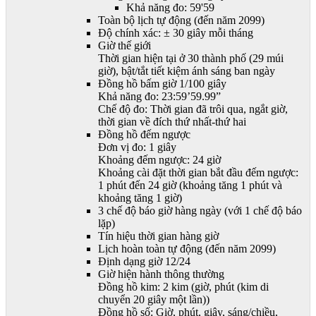
Khả năng đo: 59'59
Toàn bộ lịch tự động (đến năm 2099)
Độ chính xác: ± 30 giây mỗi tháng
Giờ thế giới
Thời gian hiện tại ở 30 thành phố (29 múi
giờ), bật/tắt tiết kiệm ánh sáng ban ngày
Đồng hồ bấm giờ 1/100 giây
Khả năng đo: 23:59’59.99”
Chế độ đo: Thời gian đã trôi qua, ngắt giờ,
thời gian về đích thứ nhất-thứ hai
Đồng hồ đếm ngược
Đơn vị đo: 1 giây
Khoảng đếm ngược: 24 giờ
Khoảng cài đặt thời gian bắt đầu đếm ngược:
1 phút đến 24 giờ (khoảng tăng 1 phút và
khoảng tăng 1 giờ)
3 chế độ báo giờ hàng ngày (với 1 chế độ báo
lặp)
Tín hiệu thời gian hàng giờ
Lịch hoàn toàn tự động (đến năm 2099)
Định dạng giờ 12/24
Giờ hiện hành thông thường
Đồng hồ kim: 2 kim (giờ, phút (kim di
chuyển 20 giây một lần))
Đồng hồ số: Giờ, phút, giây, sáng/chiều,