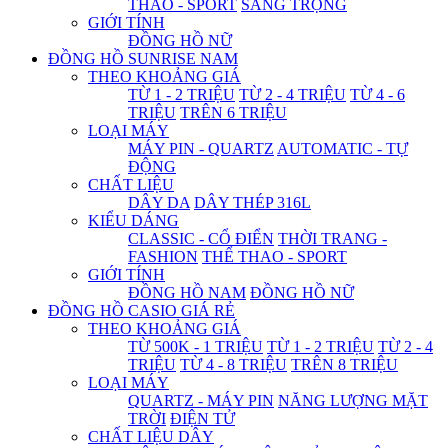
THAO - SPORT
SANG TRỌNG
GIỚI TÍNH
ĐỒNG HỒ NỮ
ĐỒNG HỒ SUNRISE NAM
THEO KHOẢNG GIÁ
TỪ 1 - 2 TRIỆU
TỪ 2 - 4 TRIỆU
TỪ 4 - 6
TRIỆU
TRÊN 6 TRIỆU
LOẠI MÁY
MÁY PIN - QUARTZ
AUTOMATIC - TỰ
ĐỘNG
CHẤT LIỆU
DÂY DA
DÂY THÉP 316L
KIỂU DÁNG
CLASSIC - CỔ ĐIỂN
THỜI TRANG -
FASHION
THỂ THAO - SPORT
GIỚI TÍNH
ĐỒNG HỒ NAM
ĐỒNG HỒ NỮ
ĐỒNG HỒ CASIO GIÁ RẺ
THEO KHOẢNG GIÁ
TỪ 500K - 1 TRIỆU
TỪ 1 - 2 TRIỆU
TỪ 2 - 4
TRIỆU
TỪ 4 - 8 TRIỆU
TRÊN 8 TRIỆU
LOẠI MÁY
QUARTZ - MÁY PIN
NĂNG LƯỢNG MẶT
TRỜI
ĐIỆN TỬ
CHẤT LIỆU DÂY