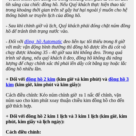
6h sáng của chiếc đồng hồ. Nếu Quý khách thực hiện thao tác
trong khoảng thời gian trên sẽ gây hư hại ngoài ý muốn cho hệ
thống bánh xe truyền lịch của đồng hồ.
- Sau khi chỉnh giờ và lịch, Quý khách phải đóng chặt núm đồng
hồ để tránh tình trạng nước vào.
- Đối với
đồng hồ Automatic
đeo liên tục tối thiểu trong 8 giờ
với mức vận động bình thường thì đồng hồ được lên đủ cót và
chạy được khoảng 35 - 40 giờ sau khi không đeo. Trong quá
trình sử dụng, nếu quý khách ít đeo, đồng hồ không đủ năng
lượng để chạy chính xác thì phải lên dây cót bằng tay hoặc lắc
đồng hồ nhiều lần.
+ Đối với
đồng hồ 2 kim
(kim giờ và kim phút) và
đồng hồ 3
kim
(kim giờ, kim phút và kim giây):
Cách điều chỉnh: Kéo núm chỉnh giờ ra 1 nấc để chỉnh, vặn
núm sao cho kim phút xoay thuận chiều kim đồng hồ cho đến
giờ thích hợp.
+ Đối với đồng hồ 2 kim 1 lịch và 3 kim 1 lịch (kim giờ, kim
phút, kim giây và lịch ngày):
Cách điều chỉnh: