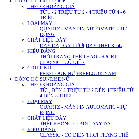
ĐỒNG HỒ FREELOOK
THEO KHOẢNG GIÁ
TỪ 1 - 2 TRIỆU
TỪ 2 - 4 TRIỆU
TỪ 4 - 6
TRIỆU
LOẠI MÁY
QUARTZ - MÁY PIN
AUTOMATIC - TỰ
ĐỘNG
CHẤT LIỆU DÂY
DÂY DA
DÂY LƯỚI
DÂY THÉP 316L
KIỂU DÁNG
THỜI TRANG
THỂ THAO - SPORT
CLASSIC - CỔ ĐIỂN
GIỚI TÍNH
FREELOOK NỮ
FREELOOK NAM
ĐỒNG HỒ SUNRISE NỮ
THEO KHOẢNG GIÁ
TỪ 1 ĐẾN 2 TRIỆU
TỪ 2 ĐẾN 4 TRIỆU
TỪ
4 ĐẾN 8 TRIỆU
LOẠI MÁY
QUARTZ - MÁY PIN
AUTOMATIC - TỰ
ĐỘNG
CHẤT LIỆU DÂY
THÉP KHÔNG GỈ 316L
DÂY DA
KIỂU DÁNG
CLASSIC - CỔ ĐIỂN
THỜI TRANG
THỂ