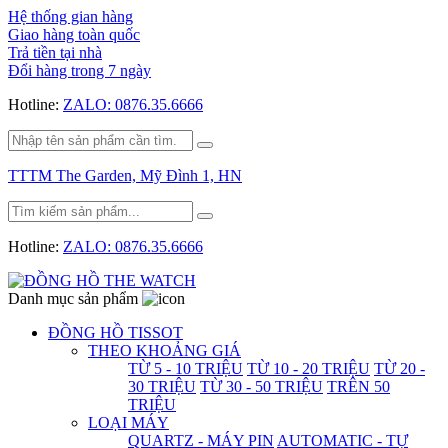
Hệ thống gian hàng
Giao hàng toàn quốc
Trả tiền tại nhà
Đổi hàng trong 7 ngày
Hotline:
ZALO: 0876.35.6666
TTTM The Garden, Mỹ Đình 1, HN
Hotline:
ZALO: 0876.35.6666
Danh mục sản phẩm
ĐỒNG HỒ TISSOT
THEO KHOẢNG GIÁ
TỪ 5 - 10 TRIỆU
TỪ 10 - 20 TRIỆU
TỪ 20 -
30 TRIỆU
TỪ 30 - 50 TRIỆU
TRÊN 50
TRIỆU
LOẠI MÁY
QUARTZ - MÁY PIN
AUTOMATIC - TỰ