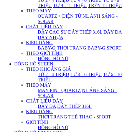
TỪ 2 - 4 TRIỆU
TỪ 4 - 6 TRIỆU
TỪ 6 - 9
TRIỆU
TỪ 9 - 15 TRIỆU
TRÊN 15 TRIỆU
THEO MÁY
QUARTZ + ĐIỆN TỬ
NL ÁNH SÁNG -
SOLAR
CHẤT LIỆU DÂY
DÂY CAO SU
DÂY THÉP 316L
DÂY DA
DÂY NHỰA
KIỂU DÁNG
BABY-G THỜI TRANG
BABY-G SPORT
THEO GIỚI TÍNH
ĐỒNG HỒ NỮ
ĐỒNG HỒ SHEEN
THEO KHOẢNG GIÁ
TỪ 2 - 4 TRIỆU
TỪ 4 - 6 TRIỆU
TỪ 6 - 10
TRIỆU
THEO MÁY
MÁY PIN - QUARTZ
NL ÁNH SÁNG -
SOLAR
CHẤT LIỆU DÂY
DÂY DA
DÂY THÉP 316L
KIỂU DÁNG
THỜI TRANG
THỂ THAO - SPORT
GIỚI TÍNH
ĐỒNG HỒ NỮ