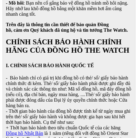
- Mồ hôi
: Bạn nên cố gắng bảo vệ đồng hồ tránh mồ hôi nặng.
Hãy nhớ lau khô đồng hồ bằng một khăn mềm hơi ẩm càng
nhanh càng tốt.
Trên đây là thông tin cần thiết để bảo quản Đồng
hồ, cảm ơn Quý khách đã ủng hộ và tin tưởng The Watch.
CHÍNH SÁCH BẢO HÀNH CHÍNH
HÃNG CỦA ĐỒNG HỒ THE WATCH
I. CHÍNH SÁCH BẢO HÀNH QUỐC TẾ
- Bảo hành chỉ có giá trị khi đồng hồ có thẻ/ sổ/ giấy bảo hành
chính thức đi kèm. Thẻ/ sổ/ giấy bảo hành phải được ghi đầy đủ
và chính xác các thông tin như: Mã số đồng hồ, mã đáy đồng hồ
(nếu có), địa chỉ bán, ngày mua hàng, ....Thẻ/ sổ/ giấy bảo hành
phải được đóng dấu của Đại lý ủy quyền chính thức hoặc Cửa
hàng bán ra.
- Thời gian bảo hành của đồng hồ được tính kể từ ngày mua ghi
trên thẻ/ sổ/ giấy bảo hành và không được gia hạn sau khi hết
thời hạn bảo hành. Cụ thể như sau:
+ Thời hạn bảo hành theo tiêu chuẩn Quốc tế của các hãng
Đồng hồ Nhật Bản
là 1 năm (riêng đối với đồng hồ Orient Star