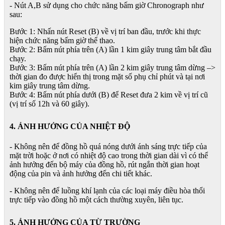
- Nút A,B sử dụng cho chức năng bấm giờ Chronograph như
sau:
Bước 1: Nhấn nút Reset (B) về vị trí ban đầu, trước khi thực
hiện chức năng bấm giờ thể thao.
Bước 2: Bấm nút phía trên (A) lần 1 kim giây trung tâm bắt đầu
chạy.
Bước 3: Bấm nút phía trên (A) lần 2 kim giây trung tâm dừng –>
thời gian đo được hiển thị trong mặt số phụ chỉ phút và tại nơi
kim giây trung tâm dừng.
Bước 4: Bấm nút phía dưới (B) để Reset đưa 2 kim về vị trí cũ
(vị trí số 12h và 60 giây).
4. ẢNH HƯỞNG CỦA NHIỆT ĐỘ
- Không nên để đồng hồ quá nóng dưới ánh sáng trực tiếp của
mặt trời hoặc ở nơi có nhiệt độ cao trong thời gian dài vì có thể
ảnh hưởng đến bộ máy của đồng hồ, rút ngắn thời gian hoạt
động của pin và ảnh hưởng đến chi tiết khác.
- Không nên để luồng khí lạnh của các loại máy điều hòa thổi
trực tiếp vào đồng hồ một cách thường xuyên, liên tục.
5. ẢNH HƯỞNG CỦA TỪ TRƯỜNG