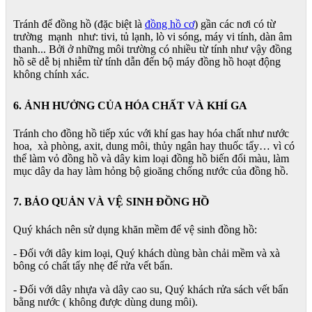
Tránh để đồng hồ (đặc biệt là
đồng hồ cơ
) gần các nơi có từ
trường mạnh như: tivi, tủ lạnh, lò vi sóng, máy vi tính, dàn âm
thanh... Bởi ở những môi trường có nhiều từ tính như vậy đồng
hồ sẽ dễ bị nhiễm từ tính dẫn đến bộ máy đồng hồ hoạt động
không chính xác.
6. ẢNH HƯỞNG CỦA HÓA CHẤT VÀ KHÍ GA
Tránh cho đồng hồ tiếp xúc với khí gas hay hóa chất như nước
hoa, xà phòng, axit, dung môi, thủy ngân hay thuốc tẩy… vì có
thể làm vỏ đồng hồ và dây kim loại đồng hồ biến đổi màu, làm
mục dây da hay làm hỏng bộ gioăng chống nước của đồng hồ.
7. BẢO QUẢN VÀ VỆ SINH ĐỒNG HỒ
Quý khách nên sử dụng khăn mềm để vệ sinh đồng hồ:
- Đối với dây kim loại, Quý khách dùng bàn chải mềm và xà
bông có chất tẩy nhẹ để rửa vết bẩn.
- Đối với dây nhựa và dây cao su, Quý khách rửa sách vết bẩn
bằng nước ( không được dùng dung môi).