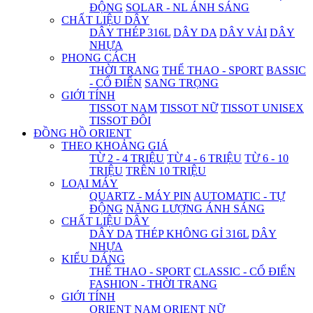
ĐỘNG
SOLAR - NL ÁNH SÁNG
CHẤT LIỆU DÂY
DÂY THÉP 316L
DÂY DA
DÂY VẢI
DÂY
NHỰA
PHONG CÁCH
THỜI TRANG
THỂ THAO - SPORT
BASSIC
- CỔ ĐIỂN
SANG TRỌNG
GIỚI TÍNH
TISSOT NAM
TISSOT NỮ
TISSOT UNISEX
TISSOT ĐÔI
ĐỒNG HỒ ORIENT
THEO KHOẢNG GIÁ
TỪ 2 - 4 TRIỆU
TỪ 4 - 6 TRIỆU
TỪ 6 - 10
TRIỆU
TRÊN 10 TRIỆU
LOẠI MÁY
QUARTZ - MÁY PIN
AUTOMATIC - TỰ
ĐỘNG
NĂNG LƯỢNG ÁNH SÁNG
CHẤT LIỆU DÂY
DÂY DA
THÉP KHÔNG GỈ 316L
DÂY
NHỰA
KIỂU DÁNG
THỂ THAO - SPORT
CLASSIC - CỔ ĐIỂN
FASHION - THỜI TRANG
GIỚI TÍNH
ORIENT NAM
ORIENT NỮ