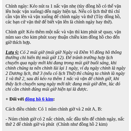
Chỉnh ngày: Kéo nút ra 1 nấc vặn nhẹ (tùy đồng hồ có thể vặn
lên hoặc vặn xuống) đến ngày hiện tại. Nếu có lịch thứ thì chỉ
cần vặn lên và vặn xuống để chỉnh ngày và thứ (Tùy đồng hồ,
các bạn cứ vặn thử để biết vặn lên là chỉnh ngày hay thứ).
Chỉnh giờ: Kéo thêm một nấc và vặn thì kim phút sẽ quay, vặn
núm sao cho kim phút xoay thuận chiều kim đồng hồ cho đến
giờ thích hợp.
Lưu ý:
Có 2 múi giờ (múi giờ Ngày và Đêm Vì đồng hồ thông
thường chỉ hiển thị múi giờ 12). Để tránh trường hợp lịch
chuyển qua ngày mới khi đang trong múi giờ buổi sáng, khi
chỉnh chúng ta nên chỉnh lùi lại 1 ngày, ví dụ ngày chỉnh là ngày
2 Dương lịch, thứ 3 (nếu có lịch Thứ) thì chúng ta chỉnh là ngày
1 và thứ 2, sau đó kéo ra thêm 1 nấc và vặn để chỉnh giờ, khi
thấy lịch chuyển sang ngày mới tức đang múi giờ đêm, lúc đó
chỉ cần chỉnh đúng múi giờ hiện tại là được.
+ Đối với
đồng hồ 6 kim
:
Cách điều chỉnh: Có 1 núm chỉnh giờ và 2 nút A, B:
- Núm chỉnh giờ có 2 nấc chỉnh, nấc đầu tiên để chỉnh ngày, nấc
thứ 2 để chỉnh giờ và phút (Chỉnh như đồng hồ 2 kim)