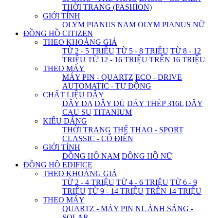
THỜI TRANG (FASHION)
GIỚI TÍNH
OLYM PIANUS NAM
OLYM PIANUS NỮ
ĐỒNG HỒ CITIZEN
THEO KHOẢNG GIÁ
TỪ 2 - 5 TRIỆU
TỪ 5 - 8 TRIỆU
TỪ 8 - 12
TRIỆU
TỪ 12 - 16 TRIỆU
TRÊN 16 TRIỆU
THEO MÁY
MÁY PIN - QUARTZ
ECO - DRIVE
AUTOMATIC - TỰ ĐỘNG
CHẤT LIỆU DÂY
DÂY DA
DÂY DÙ
DÂY THÉP 316L
DÂY
CAU SU
TITANIUM
KIỂU DÁNG
THỜI TRANG
THỂ THAO - SPORT
CLASSIC - CỔ ĐIỂN
GIỚI TÍNH
ĐỒNG HỒ NAM
ĐỒNG HỒ NỮ
ĐỒNG HỒ EDIFICE
THEO KHOẢNG GIÁ
TỪ 2 - 4 TRIỆU
TỪ 4 - 6 TRIỆU
TỪ 6 - 9
TRIỆU
TỪ 9 - 14 TRIỆU
TRÊN 14 TRIỆU
THEO MÁY
QUARTZ - MÁY PIN
NL ÁNH SÁNG -
SOLAR