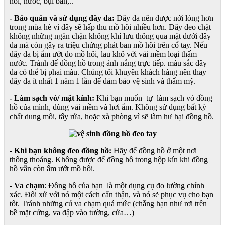
hôi, nước, bụi bẩn,..
- Bảo quản và sử dụng dây da:
Dây da nên được nới lỏng hơn
trong mùa hè vì dây sẽ hấp thu mồ hôi nhiều hơn. Dây đeo chặt
không những ngăn chặn không khí lưu thông qua mặt dưới dây
da mà còn gây ra triệu chứng phát ban mồ hôi trên cổ tay. Nếu
dây da bị ẩm ướt do mồ hôi, lau khô với vải mềm loại thấm
nước. Tránh để đồng hồ trong ánh nắng trực tiếp. màu sắc dây
da có thể bị phai màu. Chúng tôi khuyên khách hàng nên thay
dây da ít nhất 1 năm 1 lần để đảm bảo vệ sinh và thẩm mỹ.
- Làm sạch vỏ/ mặt kính:
Khi bạn muốn tự làm sạch vỏ đồng
hồ của mình, dùng vải mềm và hơi ẩm. Không sử dụng bất kỳ
chất dung môi, tẩy rửa, hoặc xà phòng vì sẽ làm hư hại đồng hồ.
- Khi bạn không đeo đồng hồ:
Hãy để đồng hồ ở một nơi
thông thoáng. Không được để đồng hồ trong hộp kín khi đồng
hồ vẫn còn ẩm ướt mồ hôi.
- Va chạm
: Đồng hồ của bạn là một dụng cụ đo lường chính
xác. Đối xử với nó một cách cẩn thận, và nó sẽ phục vụ cho bạn
tốt. Tránh những cú va chạm quá mức (chẳng hạn như rơi trên
bề mặt cứng, va đập vào tường, cửa…)