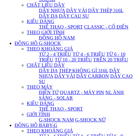
CHẤT LIỆU DÂY
DÂY NHỰA
DÂY VẢI
DÂY THÉP 316L
DÂY DA
DÂY CAU SU
KIỂU DÁNG
THỂ THAO - SPORT
CLASSIC - CỔ ĐIỂN
THEO GIỚI TÍNH
ĐỒNG HỒ NAM
ĐỒNG HỒ G-SHOCK
THEO KHOẢNG GIÁ
TỪ 2 - 4 TRIỆU
TỪ 4 - 6 TRIỆU
TỪ 6 - 10
TRIỆU
TỪ 10 - 20 TRIỆU
TRÊN 20 TRIỆU
CHẤT LIỆU DÂY
DÂY DA
THÉP KHÔNG GỈ 316L
DÂY
NHỰA
DÂY VẢI
DÂY CARBON
DÂY CAO
SU
THEO MÁY
ĐIỆN TỬ
QUARTZ - MÁY PIN
NL ÁNH
SÁNG - SOLAR
KIỂU DÁNG
THỂ THAO - SPORT
GIỚI TÍNH
G-SHOCK NAM
G-SHOCK NỮ
ĐỒNG HỒ BABY-G
THEO KHOẢNG GIÁ