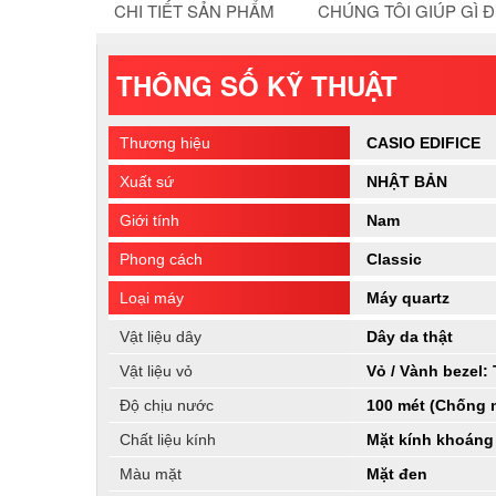
CHI TIẾT SẢN PHẨM
CHÚNG TÔI GIÚP GÌ 
THÔNG SỐ KỸ THUẬT
Thương hiệu
CASIO EDIFICE
Xuất sứ
NHẬT BẢN
Giới tính
Nam
Phong cách
Classic
Loại máy
Máy quartz
Vật liệu dây
Dây da thật
Vật liệu vỏ
Vỏ / Vành bezel:
Độ chịu nước
100 mét (Chống 
Chất liệu kính
Mặt kính khoáng
Màu mặt
Mặt đen