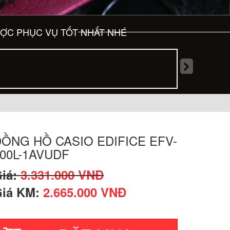
ƯỢC PHỤC VỤ TỐT NHẤT NHÉ
ỒNG HỒ CASIO EDIFICE EFV-
00L-1AVUDF
iá:
3.331.000 VNĐ
iá KM:
2.665.000 VNĐ