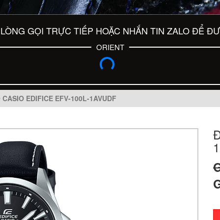
LÒNG GỌI TRỰC TIẾP HOẶC NHẮN TIN ZALO ĐỂ Đ
ORIENT
CASIO EDIFICE EFV-100L-1AVUDF
Đ
1
G
G