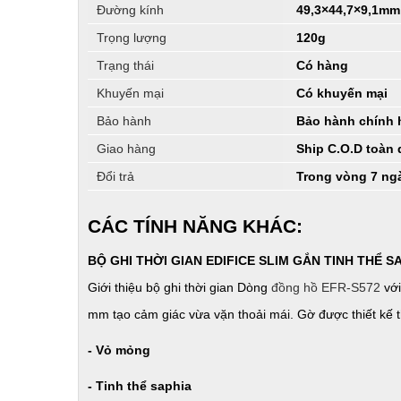
Đường kính
49,3×44,7×9,1mm
Trọng lượng
120g
Trạng thái
Có hàng
Khuyến mại
Có khuyến mại
Bảo hành
Bảo hành chính 
Giao hàng
Ship C.O.D toàn
Đổi trả
Trong vòng 7 ng
CÁC TÍNH NĂNG KHÁC:
BỘ GHI THỜI GIAN EDIFICE SLIM GẮN TINH THỂ S
Giới thiệu bộ ghi thời gian Dòng
đồng hồ EFR-S572
với
mm tạo cảm giác vừa vặn thoải mái. Gờ được thiết kế t
- Vỏ mỏng
- Tinh thể saphia