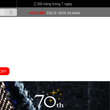
Đổi hàng trong 7 ngày
HOTLINE:
ZALO: 0876.35.6666
 OFF
VIDEO CHANNEL
TIN TỨC
LIÊN HỆ