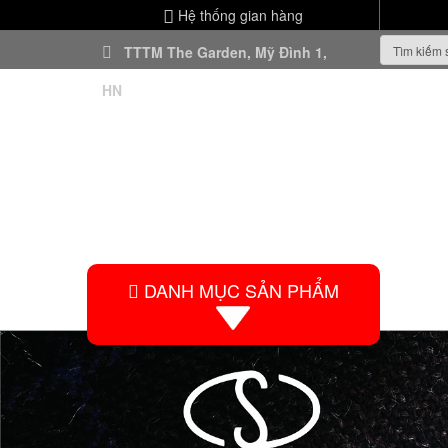
Hệ thống gian hàng
TTTM The Garden, Mỹ Đình 1,
HN
DANH MỤC SẢN PHẨM
HO