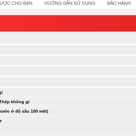
ĐƯỢC CHO BẠN
HƯỚNG DẪN SỬ DỤNG
BẢO HÀNH
gỉ
 Thép không gỉ
nước ở độ sâu 100 mét)
e