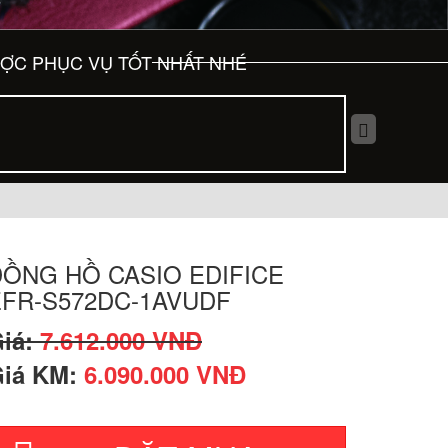
ƯỢC PHỤC VỤ TỐT NHẤT NHÉ
ĐỒNG HỒ CASIO EDIFICE
EFR-S572DC-1AVUDF
iá:
7.612.000 VNĐ
iá KM:
6.090.000 VNĐ