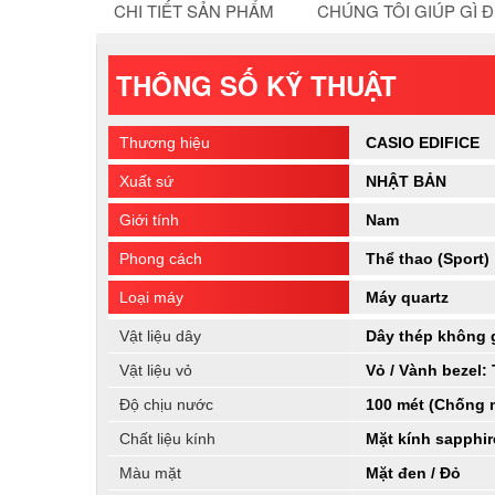
CHI TIẾT SẢN PHẨM
CHÚNG TÔI GIÚP GÌ 
THÔNG SỐ KỸ THUẬT
Thương hiệu
CASIO EDIFICE
Xuất sứ
NHẬT BẢN
Giới tính
Nam
Phong cách
Thể thao (Sport)
Loại máy
Máy quartz
Vật liệu dây
Dây thép không 
Vật liệu vỏ
Vỏ / Vành bezel:
Độ chịu nước
100 mét (Chống 
Chất liệu kính
Mặt kính sapphir
Màu mặt
Mặt đen / Đỏ