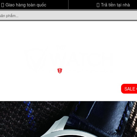
Giao hàng toàn quốc
Trả tiền tại nhà
ME
GIỚI THIỆU
ĐỒNG HỒ NAM
ĐỒNG HỒ NỮ
SALE