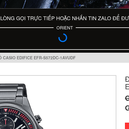
LÒNG GỌI TRỰC TIẾP HOẶC NHẮN TIN ZALO ĐỂ Đ
ORIENT
 CASIO EDIFICE EFR-S572DC-1AVUDF
G
G