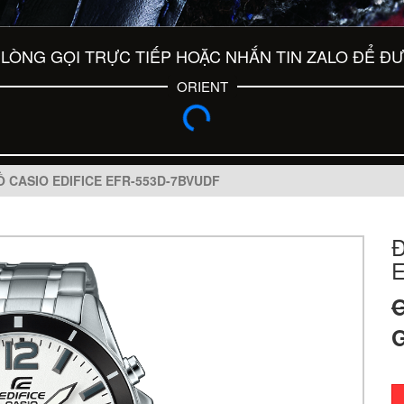
LÒNG GỌI TRỰC TIẾP HOẶC NHẮN TIN ZALO ĐỂ Đ
ORIENT
 CASIO EDIFICE EFR-553D-7BVUDF
G
G