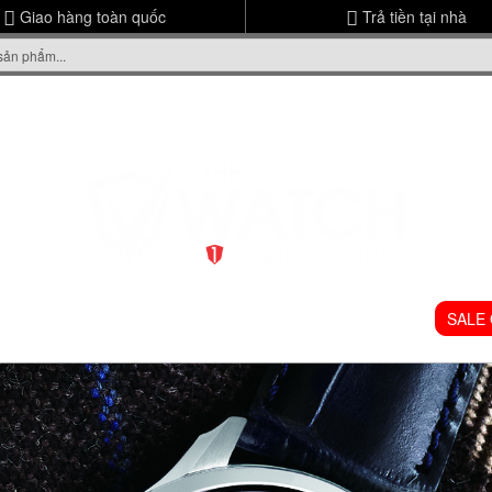
Giao hàng toàn quốc
Trả tiền tại nhà
ME
GIỚI THIỆU
ĐỒNG HỒ NAM
ĐỒNG HỒ NỮ
SALE