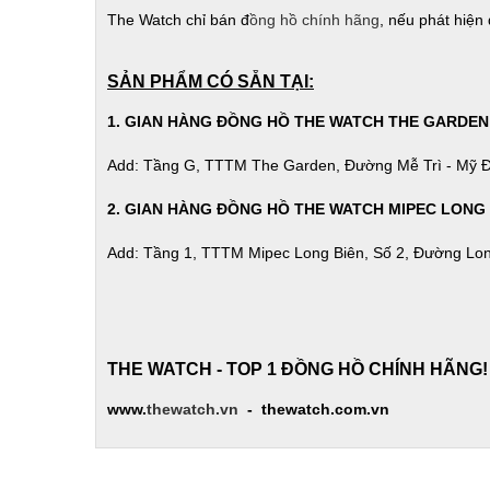
The Watch chỉ bán đ
ồng hồ chính hãng
, nếu phát hiện
SẢN PHẨM CÓ SẴN TẠI:
1. GIAN HÀNG ĐỒNG HỒ THE WATCH THE GARDEN
Add: Tầng G, TTTM The Garden, Đường Mễ Trì - Mỹ Đ
2. GIAN HÀNG ĐỒNG HỒ
THE WATCH
MIPEC LONG 
Add: Tầng 1, TTTM Mipec Long Biên, Số 2, Đường Lon
THE WATCH - TOP 1 ĐỒNG HỒ CHÍNH HÃNG!
www.
thewatch.vn
- thewatch.com.vn