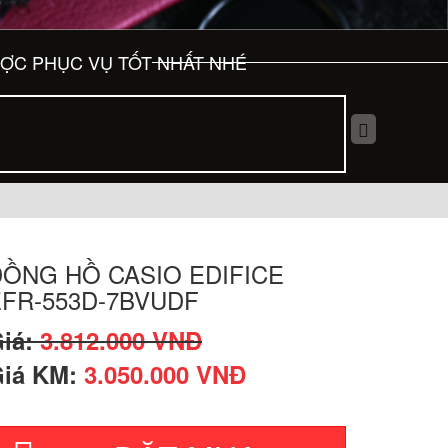
ƯỢC PHỤC VỤ TỐT NHẤT NHÉ
ĐỒNG HỒ CASIO EDIFICE
EFR-553D-7BVUDF
iá:
3.812.000 VNĐ
iá KM:
3.050.000 VNĐ