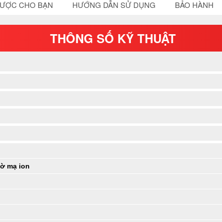
ĐƯỢC CHO BẠN
HƯỚNG DẪN SỬ DỤNG
BẢO HÀNH
THÔNG SỐ KỸ THUẬT
gờ mạ ion