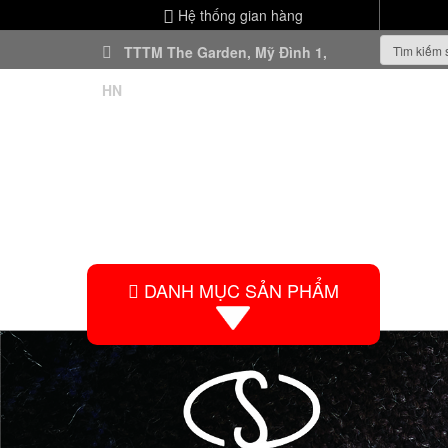
Hệ thống gian hàng
TTTM The Garden, Mỹ Đình 1,
HN
DANH MỤC SẢN PHẨM
HO