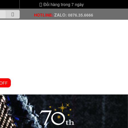
Đổi hàng trong 7 ngày
HOTLINE:
ZALO: 0876.35.6666
 OFF
VIDEO CHANNEL
TIN TỨC
LIÊN HỆ