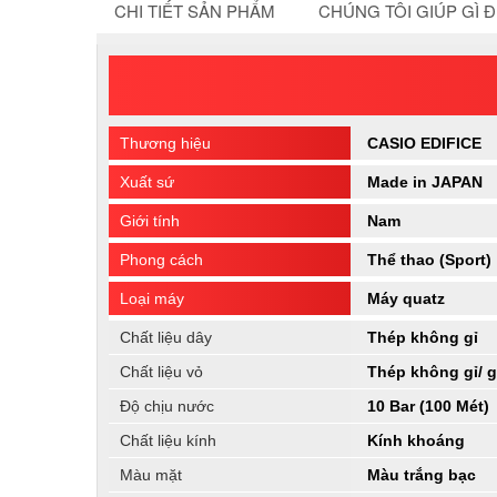
CHI TIẾT SẢN PHẨM
CHÚNG TÔI GIÚP GÌ 
Thương hiệu
CASIO EDIFICE
Xuất sứ
Made in JAPAN
Giới tính
Nam
Phong cách
Thể thao (Sport)
Loại máy
Máy quatz
Chất liệu dây
Thép không gỉ
Chất liệu vỏ
Thép không gỉ/ 
Độ chịu nước
10 Bar (100 Mét)
Chất liệu kính
Kính khoáng
Màu mặt
Màu trắng bạc