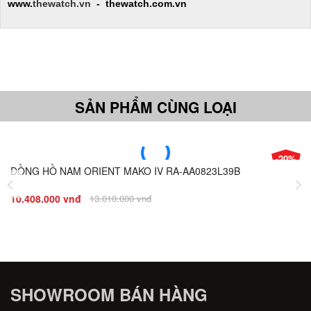
www.
thewatch.vn
- thewatch.com.vn
SẢN PHẨM CÙNG LOẠI
-20%
ĐỒNG HỒ NAM ORIENT MAKO IV RA-AA0823L39B
Giá
Đ
10.408.000 vnđ
13.010.000 vnđ
8.
SHOWROOM BÁN HÀNG