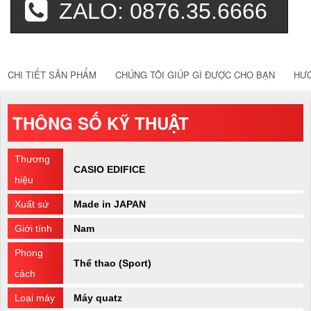
ZALO: 0876.35.6666
CHI TIẾT SẢN PHẨM
CHÚNG TÔI GIÚP GÌ ĐƯỢC CHO BẠN
HƯ
THÔNG SỐ KỸ THUẬT
Thương
CASIO EDIFICE
hiệu
Xuất sứ
Made in JAPAN
Giới tính
Nam
Phong
Thể thao (Sport)
cách
Loại máy
Máy quatz