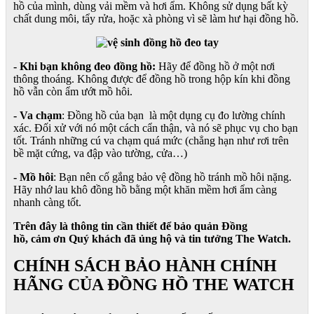
hồ của mình, dùng vải mềm và hơi ẩm. Không sử dụng bất kỳ
chất dung môi, tẩy rửa, hoặc xà phòng vì sẽ làm hư hại đồng hồ.
- Khi bạn không đeo đồng hồ:
Hãy để đồng hồ ở một nơi
thông thoáng. Không được để đồng hồ trong hộp kín khi đồng
hồ vẫn còn ẩm ướt mồ hôi.
- Va chạm
: Đồng hồ của bạn là một dụng cụ đo lường chính
xác. Đối xử với nó một cách cẩn thận, và nó sẽ phục vụ cho bạn
tốt. Tránh những cú va chạm quá mức (chẳng hạn như rơi trên
bề mặt cứng, va đập vào tường, cửa…)
- Mồ hôi
: Bạn nên cố gắng bảo vệ đồng hồ tránh mồ hôi nặng.
Hãy nhớ lau khô đồng hồ bằng một khăn mềm hơi ẩm càng
nhanh càng tốt.
Trên đây là thông tin cần thiết để bảo quản Đồng
hồ, cảm ơn Quý khách đã ủng hộ và tin tưởng The Watch.
CHÍNH SÁCH BẢO HÀNH CHÍNH
HÃNG CỦA ĐỒNG HỒ THE WATCH