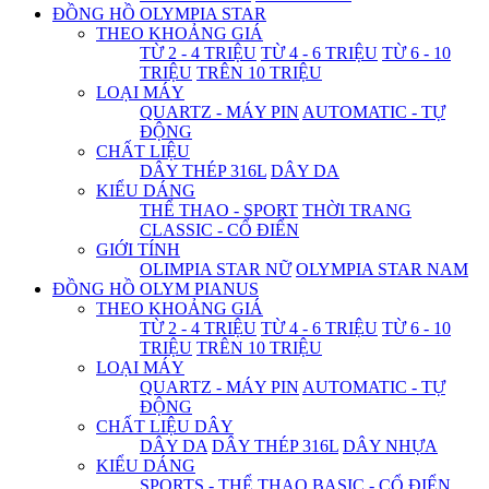
ĐỒNG HỒ OLYMPIA STAR
THEO KHOẢNG GIÁ
TỪ 2 - 4 TRIỆU
TỪ 4 - 6 TRIỆU
TỪ 6 - 10
TRIỆU
TRÊN 10 TRIỆU
LOẠI MÁY
QUARTZ - MÁY PIN
AUTOMATIC - TỰ
ĐỘNG
CHẤT LIỆU
DÂY THÉP 316L
DÂY DA
KIỂU DÁNG
THỂ THAO - SPORT
THỜI TRANG
CLASSIC - CỔ ĐIỂN
GIỚI TÍNH
OLIMPIA STAR NỮ
OLYMPIA STAR NAM
ĐỒNG HỒ OLYM PIANUS
THEO KHOẢNG GIÁ
TỪ 2 - 4 TRIỆU
TỪ 4 - 6 TRIỆU
TỪ 6 - 10
TRIỆU
TRÊN 10 TRIỆU
LOẠI MÁY
QUARTZ - MÁY PIN
AUTOMATIC - TỰ
ĐỘNG
CHẤT LIỆU DÂY
DÂY DA
DÂY THÉP 316L
DÂY NHỰA
KIỂU DÁNG
SPORTS - THỂ THAO
BASIC - CỔ ĐIỂN