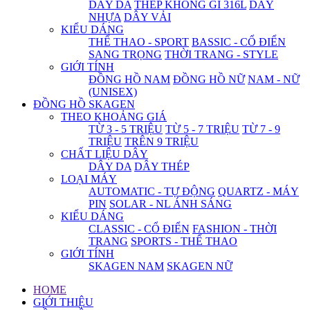
DÂY DA
THÉP KHÔNG GỈ 316L
DÂY
NHỰA
DÂY VẢI
KIỂU DÁNG
THỂ THAO - SPORT
BASSIC - CỔ ĐIỂN
SANG TRỌNG
THỜI TRANG - STYLE
GIỚI TÍNH
ĐỒNG HỒ NAM
ĐỒNG HỒ NỮ
NAM - NỮ
(UNISEX)
ĐỒNG HỒ SKAGEN
THEO KHOẢNG GIÁ
TỪ 3 - 5 TRIỆU
TỪ 5 - 7 TRIỆU
TỪ 7 - 9
TRIỆU
TRÊN 9 TRIỆU
CHẤT LIỆU DÂY
DÂY DA
DÂY THÉP
LOẠI MÁY
AUTOMATIC - TỰ ĐỘNG
QUARTZ - MÁY
PIN
SOLAR - NL ÁNH SÁNG
KIỂU DÁNG
CLASSIC - CỔ ĐIỂN
FASHION - THỜI
TRANG
SPORTS - THỂ THAO
GIỚI TÍNH
SKAGEN NAM
SKAGEN NỮ
HOME
GIỚI THIỆU