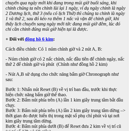
chuyển qua ngày mới khi đang trong múi giờ buổi sáng, khi
chỉnh chúng ta nên chỉnh lùi lại 1 ngày, ví dụ ngày chỉnh là ngày
2 Dương lịch, thứ 3 (nếu có lịch Thứ) thì chúng ta chỉnh là ngày
1 và thứ 2, sau đó kéo ra thêm 1 nấc và vặn để chỉnh giờ, khi
thấy lịch chuyển sang ngày mới tức đang múi giờ đêm, lúc đó
chỉ cần chỉnh đúng múi giờ hiện tại là được.
+ Đối với
đồng hồ 6 kim
:
Cách điều chỉnh: Có 1 núm chỉnh giờ và 2 nút A, B:
- Núm chỉnh giờ có 2 nấc chỉnh, nấc đầu tiên để chỉnh ngày, nấc
thứ 2 để chỉnh giờ và phút (Chỉnh như đồng hồ 2 kim)
- Nút A,B sử dụng cho chức năng bấm giờ Chronograph như
sau:
Bước 1: Nhấn nút Reset (B) về vị trí ban đầu, trước khi thực
hiện chức năng bấm giờ thể thao.
Bước 2: Bấm nút phía trên (A) lần 1 kim giây trung tâm bắt đầu
chạy.
Bước 3: Bấm nút phía trên (A) lần 2 kim giây trung tâm dừng –>
thời gian đo được hiển thị trong mặt số phụ chỉ phút và tại nơi
kim giây trung tâm dừng.
Bước 4: Bấm nút phía dưới (B) để Reset đưa 2 kim về vị trí cũ