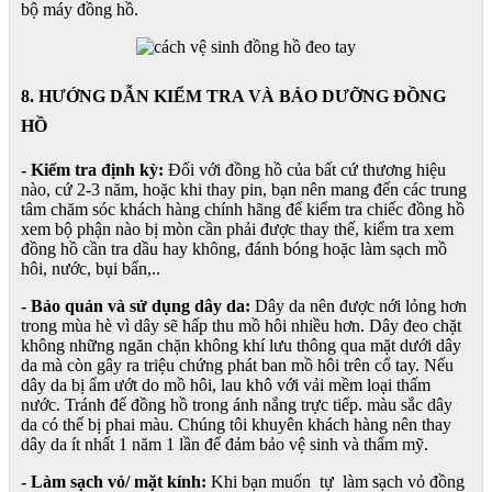
bộ máy đồng hồ.
8. HƯỚNG DẪN KIỂM TRA VÀ BẢO DƯỠNG ĐỒNG
HỒ
- Kiểm tra định kỳ:
Đối với đồng hồ của bất cứ thương hiệu
nào, cứ 2-3 năm, hoặc khi thay pin, bạn nên mang đến các trung
tâm chăm sóc khách hàng chính hãng để kiểm tra chiếc đồng hồ
xem bộ phận nào bị mòn cần phải được thay thế, kiểm tra xem
đồng hồ cần tra dầu hay không, đánh bóng hoặc làm sạch mồ
hôi, nước, bụi bẩn,..
- Bảo quản và sử dụng dây da:
Dây da nên được nới lỏng hơn
trong mùa hè vì dây sẽ hấp thu mồ hôi nhiều hơn. Dây đeo chặt
không những ngăn chặn không khí lưu thông qua mặt dưới dây
da mà còn gây ra triệu chứng phát ban mồ hôi trên cổ tay. Nếu
dây da bị ẩm ướt do mồ hôi, lau khô với vải mềm loại thấm
nước. Tránh để đồng hồ trong ánh nắng trực tiếp. màu sắc dây
da có thể bị phai màu. Chúng tôi khuyên khách hàng nên thay
dây da ít nhất 1 năm 1 lần để đảm bảo vệ sinh và thẩm mỹ.
- Làm sạch vỏ/ mặt kính:
Khi bạn muốn tự làm sạch vỏ đồng