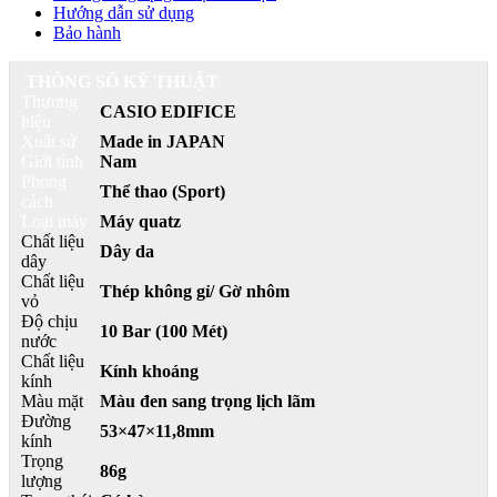
Hướng dẫn sử dụng
Bảo hành
THÔNG SỐ KỸ THUẬT
Thương
CASIO EDIFICE
hiệu
Xuất sứ
Made in JAPAN
Giới tính
Nam
Phong
Thể thao (Sport)
cách
Loại máy
Máy quatz
Chất liệu
Dây da
dây
Chất liệu
Thép không gỉ/ Gờ nhôm
vỏ
Độ chịu
10 Bar (100 Mét)
nước
Chất liệu
Kính khoáng
kính
Màu mặt
Màu đen sang trọng lịch lãm
Đường
53×47×11,8mm
kính
Trọng
86g
lượng