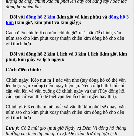
lượng để chạy chính xác thì phải lên dây cót bằng tay hoặc lắc
đồng hồ nhiều lần.
+ Đối với
đồng hồ 2 kim
(kim giờ và kim phút) và
đồng hồ 3
kim
(kim giờ, kim phút và kim giây):
Cách điều chỉnh: Kéo núm chỉnh giờ ra 1 nấc để chỉnh, vặn
núm sao cho kim phút xoay thuận chiều kim đồng hồ cho đến
giờ thích hợp.
+ Đối với đồng hồ 2 kim 1 lịch và 3 kim 1 lịch (kim giờ, kim
phút, kim giây và lịch ngày):
Cách điều chỉnh:
Chỉnh ngày: Kéo nút ra 1 nấc vặn nhẹ (tùy đồng hồ có thể vặn
lên hoặc vặn xuống) đến ngày hiện tại. Nếu có lịch thứ thì chỉ
cần vặn lên và vặn xuống để chỉnh ngày và thứ (Tùy đồng hồ,
các bạn cứ vặn thử để biết vặn lên là chỉnh ngày hay thứ).
Chỉnh giờ: Kéo thêm một nấc và vặn thì kim phút sẽ quay, vặn
núm sao cho kim phút xoay thuận chiều kim đồng hồ cho đến
giờ thích hợp.
Lưu ý:
Có 2 múi giờ (múi giờ Ngày và Đêm Vì đồng hồ thông
thường chỉ hiển thị múi giờ 12). Để tránh trường hợp lịch