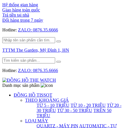
Hệ thống gian hàng
Giao hàng toàn quốc
Trả tiền tại nhà
Đổi hàng trong 7 ngày
Hotline:
ZALO: 0876.35.6666
TTTM The Garden, Mỹ Đình 1, HN
Hotline:
ZALO: 0876.35.6666
Danh mục sản phẩm
ĐỒNG HỒ TISSOT
THEO KHOẢNG GIÁ
TỪ 5 - 10 TRIỆU
TỪ 10 - 20 TRIỆU
TỪ 20 -
30 TRIỆU
TỪ 30 - 50 TRIỆU
TRÊN 50
TRIỆU
LOẠI MÁY
QUARTZ - MÁY PIN
AUTOMATIC - TỰ