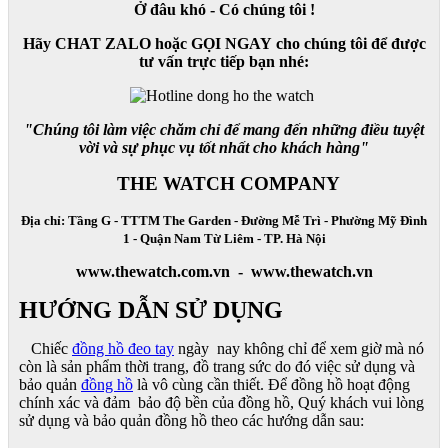
Ở đâu khó - Có chúng tôi !
Hãy CHAT ZALO hoặc GỌI NGAY cho chúng tôi để được
tư vấn trực tiếp bạn nhé:
"Chúng tôi làm việc chăm chỉ để mang đến những điều tuyệt
vời và sự phục vụ tốt nhất cho khách hàng"
THE WATCH COMPANY
Địa chỉ: Tầng G - TTTM The Garden - Đường Mễ Trì - Phường Mỹ Đình
1 - Quận Nam Từ Liêm - TP. Hà Nội
www.thewatch.com.vn - www.thewatch.vn
HƯỚNG DẪN SỬ DỤNG
Chiếc
đồng hồ đeo tay
ngày nay không chỉ để xem giờ mà nó
còn là sản phẩm thời trang, đồ trang sức do đó việc sử dụng và
bảo quản
đồng hồ
là vô cùng cần thiết. Để đồng hồ hoạt động
chính xác và đảm bảo độ bền của đồng hồ, Quý khách vui lòng
sử dụng và bảo quản đồng hồ theo các hướng dẫn sau: