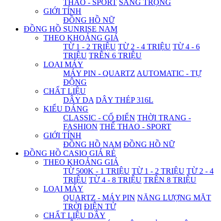
THAO - SPORT
SANG TRỌNG
GIỚI TÍNH
ĐỒNG HỒ NỮ
ĐỒNG HỒ SUNRISE NAM
THEO KHOẢNG GIÁ
TỪ 1 - 2 TRIỆU
TỪ 2 - 4 TRIỆU
TỪ 4 - 6
TRIỆU
TRÊN 6 TRIỆU
LOẠI MÁY
MÁY PIN - QUARTZ
AUTOMATIC - TỰ
ĐỘNG
CHẤT LIỆU
DÂY DA
DÂY THÉP 316L
KIỂU DÁNG
CLASSIC - CỔ ĐIỂN
THỜI TRANG -
FASHION
THỂ THAO - SPORT
GIỚI TÍNH
ĐỒNG HỒ NAM
ĐỒNG HỒ NỮ
ĐỒNG HỒ CASIO GIÁ RẺ
THEO KHOẢNG GIÁ
TỪ 500K - 1 TRIỆU
TỪ 1 - 2 TRIỆU
TỪ 2 - 4
TRIỆU
TỪ 4 - 8 TRIỆU
TRÊN 8 TRIỆU
LOẠI MÁY
QUARTZ - MÁY PIN
NĂNG LƯỢNG MẶT
TRỜI
ĐIỆN TỬ
CHẤT LIỆU DÂY