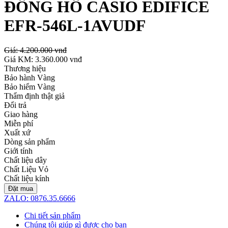
ĐỒNG HỒ CASIO EDIFICE
EFR-546L-1AVUDF
Giá:
4.200.000 vnđ
Giá KM:
3.360.000 vnđ
Thương hiệu
Bảo hành Vàng
Bảo hiểm Vàng
Thẩm định thật giả
Đổi trả
Giao hàng
Miễn phí
Xuất xứ
Dòng sản phẩm
Giới tính
Chất liệu dây
Chất Liệu Vỏ
Chất liệu kính
Đặt mua
ZALO: 0876.35.6666
Chi tiết sản phẩm
Chúng tôi giúp gì được cho bạn