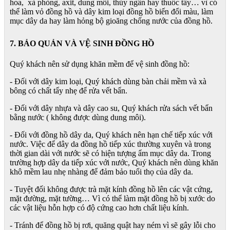
hoa, xà phòng, axit, dung môi, thủy ngân hay thuốc tẩy… vì có
thể làm vỏ đồng hồ và dây kim loại đồng hồ biến đổi màu, làm
mục dây da hay làm hỏng bộ gioăng chống nước của đồng hồ.
7. BẢO QUẢN VÀ VỆ SINH ĐỒNG HỒ
Quý khách nên sử dụng khăn mềm để vệ sinh đồng hồ:
- Đối với dây kim loại, Quý khách dùng bàn chải mềm và xà
bông có chất tẩy nhẹ để rửa vết bẩn.
- Đối với dây nhựa và dây cao su, Quý khách rửa sách vết bẩn
bằng nước ( không được dùng dung môi).
- Đối với đồng hồ dây da, Quý khách nên hạn chế tiếp xúc với
nước. Việc để dây da đồng hồ tiếp xúc thường xuyên và trong
thời gian dài với nước sẽ có hiện tượng ẩm mục dây da. Trong
trường hợp dây da tiếp xúc với nước, Quý khách nên dùng khăn
khô mềm lau nhẹ nhàng để đảm bảo tuổi thọ của dây da.
- Tuyệt đối không được trà mặt kính đồng hồ lên các vật cứng,
mặt đường, mặt tường… Vì có thể làm mặt đồng hồ bị xước do
các vật liệu hỗn hợp có độ cứng cao hơn chất liệu kính.
- Tránh để đồng hồ bị rơi, quăng quật hay ném vì sẽ gây lỗi cho