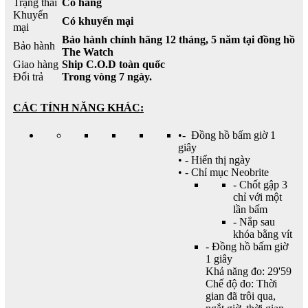
Trạng thái
Có hàng
Khuyến
Có khuyến mại
mại
Bảo hành chính hãng 12 tháng, 5 năm tại đồng hồ
Bảo hành
The Watch
Giao hàng
Ship C.O.D toàn quốc
Đổi trả
Trong vòng 7 ngày.
CÁC TÍNH NĂNG KHÁC:
•- Đồng hồ bấm giờ 1
giây
• - Hiển thị ngày
• - Chỉ mục Neobrite
- Chốt gập 3
chỉ với một
lần bấm
- Nắp sau
khóa bằng vít
- Đồng hồ bấm giờ
1 giây
Khả năng đo: 29'59
Chế độ đo: Thời
gian đã trôi qua,