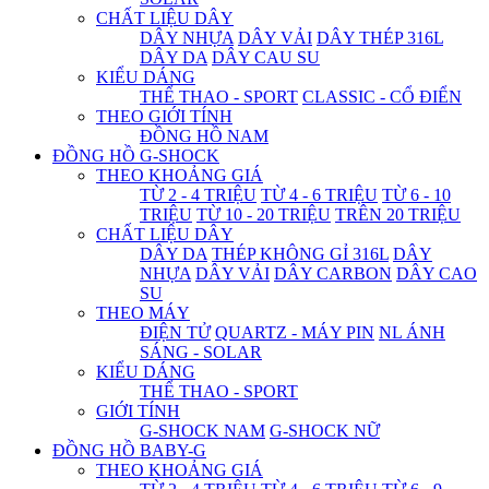
CHẤT LIỆU DÂY
DÂY NHỰA
DÂY VẢI
DÂY THÉP 316L
DÂY DA
DÂY CAU SU
KIỂU DÁNG
THỂ THAO - SPORT
CLASSIC - CỔ ĐIỂN
THEO GIỚI TÍNH
ĐỒNG HỒ NAM
ĐỒNG HỒ G-SHOCK
THEO KHOẢNG GIÁ
TỪ 2 - 4 TRIỆU
TỪ 4 - 6 TRIỆU
TỪ 6 - 10
TRIỆU
TỪ 10 - 20 TRIỆU
TRÊN 20 TRIỆU
CHẤT LIỆU DÂY
DÂY DA
THÉP KHÔNG GỈ 316L
DÂY
NHỰA
DÂY VẢI
DÂY CARBON
DÂY CAO
SU
THEO MÁY
ĐIỆN TỬ
QUARTZ - MÁY PIN
NL ÁNH
SÁNG - SOLAR
KIỂU DÁNG
THỂ THAO - SPORT
GIỚI TÍNH
G-SHOCK NAM
G-SHOCK NỮ
ĐỒNG HỒ BABY-G
THEO KHOẢNG GIÁ