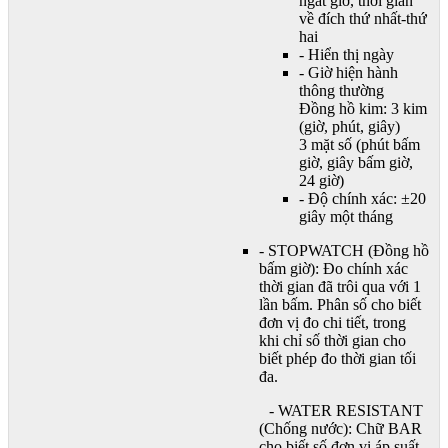
ngắt giờ, thời gian
về đích thứ nhất-thứ
hai
- Hiển thị ngày
- Giờ hiện hành
thông thường
Đồng hồ kim: 3 kim
(giờ, phút, giây)
3 mặt số (phút bấm
giờ, giây bấm giờ,
24 giờ)
- Độ chính xác: ±20
giây một tháng
- STOPWATCH (Đồng hồ
bấm giờ): Đo chính xác
thời gian đã trôi qua với 1
lần bấm. Phân số cho biết
đơn vị đo chi tiết, trong
khi chỉ số thời gian cho
biết phép đo thời gian tối
đa.
- WATER RESISTANT
(Chống nước): Chữ BAR
cho biết số đơn vi áp suất