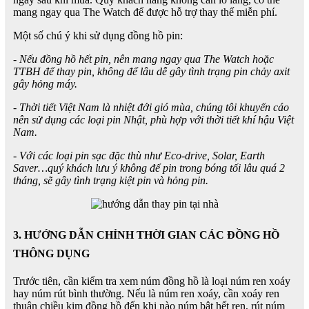
mang ngay qua The Watch để được hỗ trợ thay thế miễn phí.
Một số chú ý khi sử dụng đồng hồ pin:
- Nếu đồng hồ hết pin, nên mang ngay qua The Watch hoặc
TTBH để thay pin, không để lâu dễ gây tình trạng pin chảy axit
gây hỏng máy.
- Thời tiết Việt Nam là nhiệt đới gió mùa, chúng tôi khuyến cáo
nên sử dụng các loại pin Nhật, phù hợp với thời tiết khí hậu Việt
Nam.
- Với các loại pin sạc đặc thù như Eco-drive, Solar, Earth
Saver…quý khách lưu ý không để pin trong bóng tối lâu quá 2
tháng, sẽ gây tình trạng kiệt pin và hỏng pin.
3. HƯỚNG DẪN CHỈNH THỜI GIAN CÁC ĐỒNG HỒ
THÔNG DỤNG
Trước tiên, cần kiểm tra xem núm đồng hồ là loại núm ren xoáy
hay núm rút bình thường. Nếu là núm ren xoáy, cần xoáy ren
thuận chiều kim đồng hồ đến khi nào núm bật hết ren, rút núm