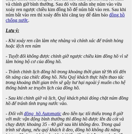
và chỉnh giờ bình thường. Sau đó vừa nhấn nhẹ núm vào vừa
xoáy ren ngược chiều kim đồng hồ để núm bắt vào ren. Sau khi
núm bắt vào ren thì xoáy đến khi căng tay để đảm bảo
đồng hồ
chống nước
.
Lưu ý:
- Khi xoáy ren cần làm nhẹ nhàng và chính xác để tránh hỏng
hoặc lệch ren núm
- Tuyệt đối không được chỉnh giờ ngược chiều kim đồng hồ vì sẽ
làm hỏng bộ cơ của đồng hồ.
- Tránh chỉnh lịch đồng hồ trong khoảng thời gian từ 9h tối đến
6h sáng của chiếc đồng hồ. Nếu Quý khách thực hiện thao tác
trong khoảng thời gian trên sẽ gây hư hại ngoài ý muốn cho hệ
thống bánh xe truyền lịch của đồng hồ.
- Sau khi chỉnh giờ và lịch, Quý khách phải đóng chặt núm đồng
hồ để tránh tình trạng nước vào.
- Đối với
đồng hồ Automatic
đeo liên tục tối thiểu trong 8 giờ
với mức vận động bình thường thì đồng hồ được lên đủ cót và
chạy được khoảng 35 - 40 giờ sau khi không đeo. Trong quá
trình sử dụng, nếu quý khách ít đeo, đồng hồ không đủ năng