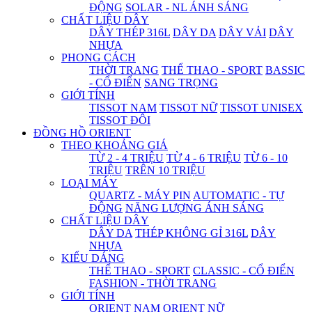
ĐỘNG
SOLAR - NL ÁNH SÁNG
CHẤT LIỆU DÂY
DÂY THÉP 316L
DÂY DA
DÂY VẢI
DÂY
NHỰA
PHONG CÁCH
THỜI TRANG
THỂ THAO - SPORT
BASSIC
- CỔ ĐIỂN
SANG TRỌNG
GIỚI TÍNH
TISSOT NAM
TISSOT NỮ
TISSOT UNISEX
TISSOT ĐÔI
ĐỒNG HỒ ORIENT
THEO KHOẢNG GIÁ
TỪ 2 - 4 TRIỆU
TỪ 4 - 6 TRIỆU
TỪ 6 - 10
TRIỆU
TRÊN 10 TRIỆU
LOẠI MÁY
QUARTZ - MÁY PIN
AUTOMATIC - TỰ
ĐỘNG
NĂNG LƯỢNG ÁNH SÁNG
CHẤT LIỆU DÂY
DÂY DA
THÉP KHÔNG GỈ 316L
DÂY
NHỰA
KIỂU DÁNG
THỂ THAO - SPORT
CLASSIC - CỔ ĐIỂN
FASHION - THỜI TRANG
GIỚI TÍNH
ORIENT NAM
ORIENT NỮ