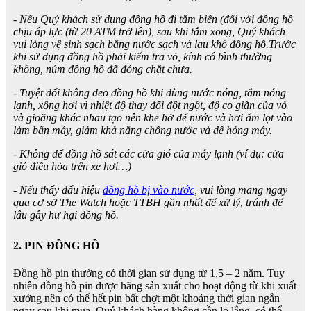
- Nếu Quý khách sử dụng đồng hồ đi tắm biển (đối với đồng hồ
chịu áp lực (từ 20 ATM trở lên), sau khi tắm xong, Quý khách
vui lòng vệ sinh sạch bằng nước sạch và lau khô đồng hồ.Trước
khi sử dụng đồng hồ phải kiểm tra vỏ, kính có bình thường
không, núm đồng hồ đã đóng chặt chưa.
- Tuyệt đối không đeo đồng hồ khi dùng nước nóng, tắm nóng
lạnh, xông hơi vì nhiệt độ thay đổi đột ngột, độ co giãn của vỏ
và gioăng khác nhau tạo nên khe hở để nước và hơi ẩm lọt vào
làm bẩn máy, giảm khả năng chống nước và dễ hỏng máy.
- Không để đồng hồ sát các cửa gió của máy lạnh (ví dụ: cửa
gió điều hòa trên xe hơi…)
- Nếu thấy dấu hiệu
đồng hồ bị vào nước
, vui lòng mang ngay
qua cơ sở The Watch hoặc TTBH gần nhất để xử lý, tránh để
lâu gây hư hại đồng hồ.
2. PIN ĐỒNG HỒ
Đồng hồ pin thường có thời gian sử dụng từ 1,5 – 2 năm. Tuy
nhiên đồng hồ pin được hãng sản xuất cho hoạt động từ khi xuất
xưởng nên có thể hết pin bất chợt một khoảng thời gian ngắn
ngay sau khi mua. Quý khách hàng không cần lo lắng, có thể