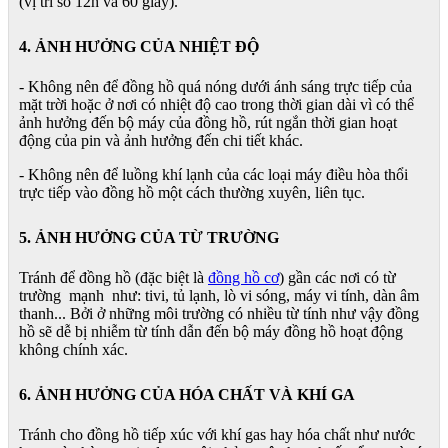
(vị trí số 12h và 60 giây).
4. ẢNH HƯỞNG CỦA NHIỆT ĐỘ
- Không nên để đồng hồ quá nóng dưới ánh sáng trực tiếp của
mặt trời hoặc ở nơi có nhiệt độ cao trong thời gian dài vì có thể
ảnh hưởng đến bộ máy của đồng hồ, rút ngắn thời gian hoạt
động của pin và ảnh hưởng đến chi tiết khác.
- Không nên để luồng khí lạnh của các loại máy điều hòa thổi
trực tiếp vào đồng hồ một cách thường xuyên, liên tục.
5. ẢNH HƯỞNG CỦA TỪ TRƯỜNG
Tránh để đồng hồ (đặc biệt là
đồng hồ cơ
) gần các nơi có từ
trường mạnh như: tivi, tủ lạnh, lò vi sóng, máy vi tính, dàn âm
thanh... Bởi ở những môi trường có nhiều từ tính như vậy đồng
hồ sẽ dễ bị nhiễm từ tính dẫn đến bộ máy đồng hồ hoạt động
không chính xác.
6. ẢNH HƯỞNG CỦA HÓA CHẤT VÀ KHÍ GA
Tránh cho đồng hồ tiếp xúc với khí gas hay hóa chất như nước