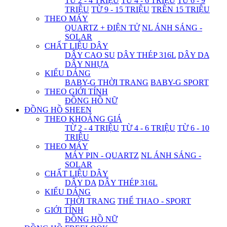
TỪ 2 - 4 TRIỆU
TỪ 4 - 6 TRIỆU
TỪ 6 - 9
TRIỆU
TỪ 9 - 15 TRIỆU
TRÊN 15 TRIỆU
THEO MÁY
QUARTZ + ĐIỆN TỬ
NL ÁNH SÁNG -
SOLAR
CHẤT LIỆU DÂY
DÂY CAO SU
DÂY THÉP 316L
DÂY DA
DÂY NHỰA
KIỂU DÁNG
BABY-G THỜI TRANG
BABY-G SPORT
THEO GIỚI TÍNH
ĐỒNG HỒ NỮ
ĐỒNG HỒ SHEEN
THEO KHOẢNG GIÁ
TỪ 2 - 4 TRIỆU
TỪ 4 - 6 TRIỆU
TỪ 6 - 10
TRIỆU
THEO MÁY
MÁY PIN - QUARTZ
NL ÁNH SÁNG -
SOLAR
CHẤT LIỆU DÂY
DÂY DA
DÂY THÉP 316L
KIỂU DÁNG
THỜI TRANG
THỂ THAO - SPORT
GIỚI TÍNH
ĐỒNG HỒ NỮ