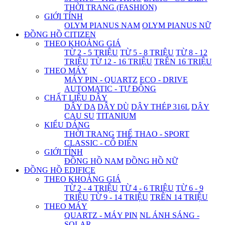
THỜI TRANG (FASHION)
GIỚI TÍNH
OLYM PIANUS NAM
OLYM PIANUS NỮ
ĐỒNG HỒ CITIZEN
THEO KHOẢNG GIÁ
TỪ 2 - 5 TRIỆU
TỪ 5 - 8 TRIỆU
TỪ 8 - 12
TRIỆU
TỪ 12 - 16 TRIỆU
TRÊN 16 TRIỆU
THEO MÁY
MÁY PIN - QUARTZ
ECO - DRIVE
AUTOMATIC - TỰ ĐỘNG
CHẤT LIỆU DÂY
DÂY DA
DÂY DÙ
DÂY THÉP 316L
DÂY
CAU SU
TITANIUM
KIỂU DÁNG
THỜI TRANG
THỂ THAO - SPORT
CLASSIC - CỔ ĐIỂN
GIỚI TÍNH
ĐỒNG HỒ NAM
ĐỒNG HỒ NỮ
ĐỒNG HỒ EDIFICE
THEO KHOẢNG GIÁ
TỪ 2 - 4 TRIỆU
TỪ 4 - 6 TRIỆU
TỪ 6 - 9
TRIỆU
TỪ 9 - 14 TRIỆU
TRÊN 14 TRIỆU
THEO MÁY
QUARTZ - MÁY PIN
NL ÁNH SÁNG -
SOLAR