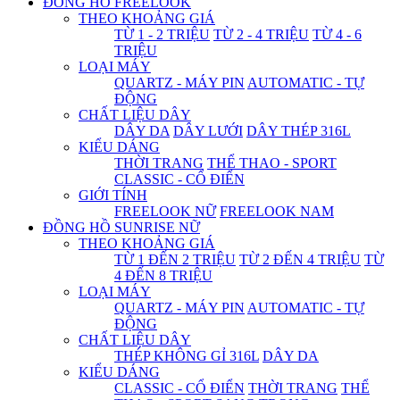
ĐỒNG HỒ FREELOOK
THEO KHOẢNG GIÁ
TỪ 1 - 2 TRIỆU
TỪ 2 - 4 TRIỆU
TỪ 4 - 6
TRIỆU
LOẠI MÁY
QUARTZ - MÁY PIN
AUTOMATIC - TỰ
ĐỘNG
CHẤT LIỆU DÂY
DÂY DA
DÂY LƯỚI
DÂY THÉP 316L
KIỂU DÁNG
THỜI TRANG
THỂ THAO - SPORT
CLASSIC - CỔ ĐIỂN
GIỚI TÍNH
FREELOOK NỮ
FREELOOK NAM
ĐỒNG HỒ SUNRISE NỮ
THEO KHOẢNG GIÁ
TỪ 1 ĐẾN 2 TRIỆU
TỪ 2 ĐẾN 4 TRIỆU
TỪ
4 ĐẾN 8 TRIỆU
LOẠI MÁY
QUARTZ - MÁY PIN
AUTOMATIC - TỰ
ĐỘNG
CHẤT LIỆU DÂY
THÉP KHÔNG GỈ 316L
DÂY DA
KIỂU DÁNG
CLASSIC - CỔ ĐIỂN
THỜI TRANG
THỂ