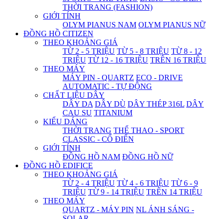
THỜI TRANG (FASHION)
GIỚI TÍNH
OLYM PIANUS NAM
OLYM PIANUS NỮ
ĐỒNG HỒ CITIZEN
THEO KHOẢNG GIÁ
TỪ 2 - 5 TRIỆU
TỪ 5 - 8 TRIỆU
TỪ 8 - 12
TRIỆU
TỪ 12 - 16 TRIỆU
TRÊN 16 TRIỆU
THEO MÁY
MÁY PIN - QUARTZ
ECO - DRIVE
AUTOMATIC - TỰ ĐỘNG
CHẤT LIỆU DÂY
DÂY DA
DÂY DÙ
DÂY THÉP 316L
DÂY
CAU SU
TITANIUM
KIỂU DÁNG
THỜI TRANG
THỂ THAO - SPORT
CLASSIC - CỔ ĐIỂN
GIỚI TÍNH
ĐỒNG HỒ NAM
ĐỒNG HỒ NỮ
ĐỒNG HỒ EDIFICE
THEO KHOẢNG GIÁ
TỪ 2 - 4 TRIỆU
TỪ 4 - 6 TRIỆU
TỪ 6 - 9
TRIỆU
TỪ 9 - 14 TRIỆU
TRÊN 14 TRIỆU
THEO MÁY
QUARTZ - MÁY PIN
NL ÁNH SÁNG -
SOLAR