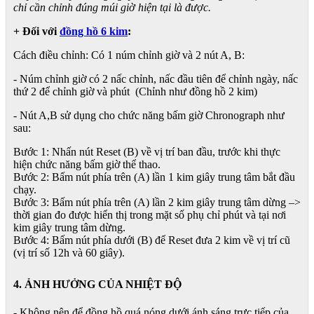
chỉ cần chỉnh đúng múi giờ hiện tại là được.
+ Đối với
đồng hồ 6 kim
:
Cách điều chỉnh: Có 1 núm chỉnh giờ và 2 nút A, B:
- Núm chỉnh giờ có 2 nấc chỉnh, nấc đầu tiên để chỉnh ngày, nấc
thứ 2 để chỉnh giờ và phút (Chỉnh như đồng hồ 2 kim)
- Nút A,B sử dụng cho chức năng bấm giờ Chronograph như
sau:
Bước 1: Nhấn nút Reset (B) về vị trí ban đầu, trước khi thực
hiện chức năng bấm giờ thể thao.
Bước 2: Bấm nút phía trên (A) lần 1 kim giây trung tâm bắt đầu
chạy.
Bước 3: Bấm nút phía trên (A) lần 2 kim giây trung tâm dừng –>
thời gian đo được hiển thị trong mặt số phụ chỉ phút và tại nơi
kim giây trung tâm dừng.
Bước 4: Bấm nút phía dưới (B) để Reset đưa 2 kim về vị trí cũ
(vị trí số 12h và 60 giây).
4. ẢNH HƯỞNG CỦA NHIỆT ĐỘ
- Không nên để đồng hồ quá nóng dưới ánh sáng trực tiếp của