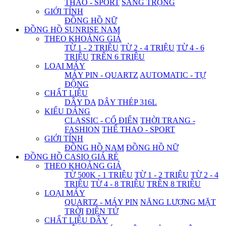
THAO - SPORT
SANG TRỌNG
GIỚI TÍNH
ĐỒNG HỒ NỮ
ĐỒNG HỒ SUNRISE NAM
THEO KHOẢNG GIÁ
TỪ 1 - 2 TRIỆU
TỪ 2 - 4 TRIỆU
TỪ 4 - 6
TRIỆU
TRÊN 6 TRIỆU
LOẠI MÁY
MÁY PIN - QUARTZ
AUTOMATIC - TỰ
ĐỘNG
CHẤT LIỆU
DÂY DA
DÂY THÉP 316L
KIỂU DÁNG
CLASSIC - CỔ ĐIỂN
THỜI TRANG -
FASHION
THỂ THAO - SPORT
GIỚI TÍNH
ĐỒNG HỒ NAM
ĐỒNG HỒ NỮ
ĐỒNG HỒ CASIO GIÁ RẺ
THEO KHOẢNG GIÁ
TỪ 500K - 1 TRIỆU
TỪ 1 - 2 TRIỆU
TỪ 2 - 4
TRIỆU
TỪ 4 - 8 TRIỆU
TRÊN 8 TRIỆU
LOẠI MÁY
QUARTZ - MÁY PIN
NĂNG LƯỢNG MẶT
TRỜI
ĐIỆN TỬ
CHẤT LIỆU DÂY