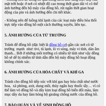
mặt trời hoặc ở nơi có nhiệt độ cao trong thời gian dài vì có thể
ảnh hưởng đến bộ máy của đồng hồ, rút ngắn thời gian hoạt
động của pin và ảnh hưởng đến chi tiết khác.
- Không nên để luồng khí lạnh của các loại máy điều hòa thổi
trực tiếp vào đồng hồ một cách thường xuyên, liên tục.
5. ẢNH HƯỞNG CỦA TỪ TRƯỜNG
Tránh để đồng hồ (đặc biệt là
đồng hồ cơ
) gần các nơi có từ
trường mạnh như: tivi, tủ lạnh, lò vi sóng, máy vi tính, dàn âm
thanh... Bởi ở những môi trường có nhiều từ tính như vậy đồng
hồ sẽ dễ bị nhiễm từ tính dẫn đến bộ máy đồng hồ hoạt động
không chính xác.
6. ẢNH HƯỞNG CỦA HÓA CHẤT VÀ KHÍ GA
Tránh cho đồng hồ tiếp xúc với khí gas hay hóa chất như nước
hoa, xà phòng, axit, dung môi, thủy ngân hay thuốc tẩy… vì có
thể làm vỏ đồng hồ và dây kim loại đồng hồ biến đổi màu, làm
mục dây da hay làm hỏng bộ gioăng chống nước của đồng hồ.
7. BẢO QUẢN VÀ VỆ SINH ĐỒNG HỒ