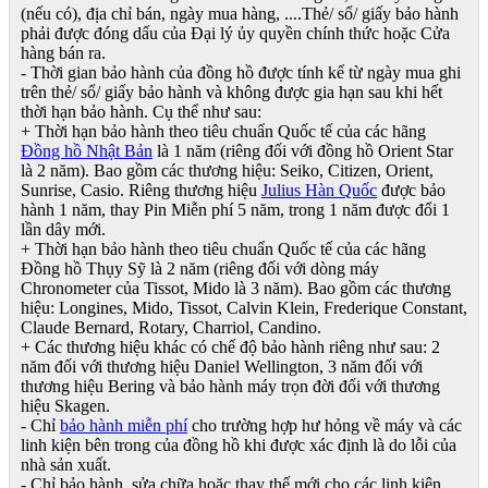
(nếu có), địa chỉ bán, ngày mua hàng, ....Thẻ/ sổ/ giấy bảo hành
phải được đóng dấu của Đại lý ủy quyền chính thức hoặc Cửa
hàng bán ra.
- Thời gian bảo hành của đồng hồ được tính kể từ ngày mua ghi
trên thẻ/ sổ/ giấy bảo hành và không được gia hạn sau khi hết
thời hạn bảo hành. Cụ thể như sau:
+ Thời hạn bảo hành theo tiêu chuẩn Quốc tế của các hãng
Đồng hồ Nhật Bản
là 1 năm (riêng đối với đồng hồ Orient Star
là 2 năm). Bao gồm các thương hiệu: Seiko, Citizen, Orient,
Sunrise, Casio. Riêng thương hiệu
Julius Hàn Quốc
được bảo
hành 1 năm, thay Pin Miễn phí 5 năm, trong 1 năm được đổi 1
lần dây mới.
+ Thời hạn bảo hành theo tiêu chuẩn Quốc tế của các hãng
Đồng hồ Thụy Sỹ là 2 năm (riêng đối với dòng máy
Chronometer của Tissot, Mido là 3 năm). Bao gồm các thương
hiệu: Longines, Mido, Tissot, Calvin Klein, Frederique Constant,
Claude Bernard, Rotary, Charriol, Candino.
+ Các thương hiệu khác có chế độ bảo hành riêng như sau: 2
năm đối với thương hiệu Daniel Wellington, 3 năm đối với
thương hiệu Bering và bảo hành máy trọn đời đối với thương
hiệu Skagen.
- Chỉ
bảo hành miễn phí
cho trường hợp hư hỏng về máy và các
linh kiện bên trong của đồng hồ khi được xác định là do lỗi của
nhà sản xuất.
- Chỉ bảo hành, sửa chữa hoặc thay thế mới cho các linh kiện