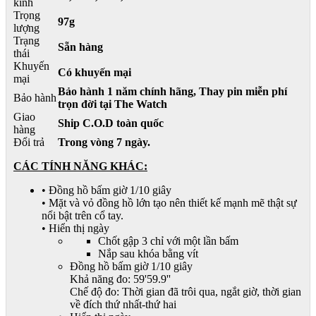
kính
Trọng
97g
lượng
Trạng
Sẵn hàng
thái
Khuyến
Có khuyến mại
mại
Bảo hành 1 năm chính hãng, Thay pin miễn phí
Bảo hành
trọn đời tại The Watch
Giao
Ship C.O.D toàn quốc
hàng
Đổi trả
Trong vòng 7 ngày.
CÁC TÍNH NĂNG KHÁC:
• Đồng hồ bấm giờ 1/10 giây
• Mặt và vỏ đồng hồ lớn tạo nên thiết kế mạnh mẽ thật sự
nổi bật trên cổ tay.
• Hiển thị ngày
Chốt gập 3 chỉ với một lần bấm
Nắp sau khóa bằng vít
Đồng hồ bấm giờ 1/10 giây
Khả năng đo: 59'59.9''
Chế độ đo: Thời gian đã trôi qua, ngắt giờ, thời gian
về đích thứ nhất-thứ hai