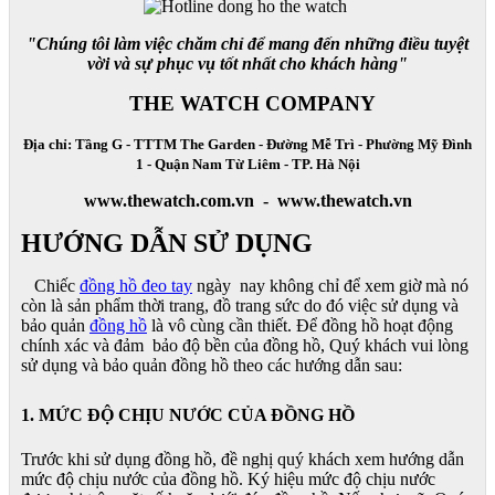
"Chúng tôi làm việc chăm chỉ để mang đến những điều tuyệt
vời và sự phục vụ tốt nhất cho khách hàng"
THE WATCH COMPANY
Địa chỉ: Tầng G - TTTM The Garden - Đường Mễ Trì - Phường Mỹ Đình
1 - Quận Nam Từ Liêm - TP. Hà Nội
www.thewatch.com.vn - www.thewatch.vn
HƯỚNG DẪN SỬ DỤNG
Chiếc
đồng hồ đeo tay
ngày nay không chỉ để xem giờ mà nó
còn là sản phẩm thời trang, đồ trang sức do đó việc sử dụng và
bảo quản
đồng hồ
là vô cùng cần thiết. Để đồng hồ hoạt động
chính xác và đảm bảo độ bền của đồng hồ, Quý khách vui lòng
sử dụng và bảo quản đồng hồ theo các hướng dẫn sau:
1. MỨC ĐỘ CHỊU NƯỚC CỦA ĐỒNG HỒ
Trước khi sử dụng đồng hồ, đề nghị quý khách xem hướng dẫn
mức độ chịu nước của đồng hồ. Ký hiệu mức độ chịu nước