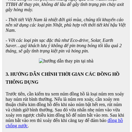
TTBH để thay pin, không để lâu dễ gây tình trạng pin chảy axit
gây hỏng máy.
- Thời tiết Việt Nam là nhiệt đới gió mùa, chúng tôi khuyến cáo
nên sử dụng các loại pin Nhật, phù hợp với thời tiết khí hậu Việt
Nam.
- Với các loại pin sạc đặc thù như Eco-drive, Solar, Earth
Saver…quý khách lưu ý không để pin trong bóng tối lâu quá 2
tháng, sẽ gây tình trạng kiệt pin và hỏng pin.
3. HƯỚNG DẪN CHỈNH THỜI GIAN CÁC ĐỒNG HỒ
THÔNG DỤNG
Trước tiên, cần kiểm tra xem núm đồng hồ là loại núm ren xoáy
hay núm rút bình thường. Nếu là núm ren xoáy, cần xoáy ren
thuận chiều kim đồng hồ đến khi nào núm bật hết ren, rút núm
và chỉnh giờ bình thường. Sau đó vừa nhấn nhẹ núm vào vừa
xoáy ren ngược chiều kim đồng hồ để núm bắt vào ren. Sau khi
núm bắt vào ren thì xoáy đến khi căng tay để đảm bảo
đồng hồ
chống nước
.