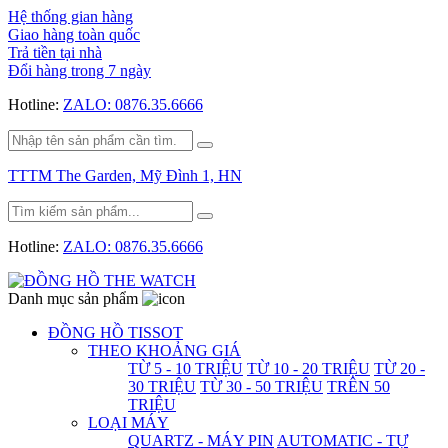
Hệ thống gian hàng
Giao hàng toàn quốc
Trả tiền tại nhà
Đổi hàng trong 7 ngày
Hotline:
ZALO: 0876.35.6666
TTTM The Garden, Mỹ Đình 1, HN
Hotline:
ZALO: 0876.35.6666
Danh mục sản phẩm
ĐỒNG HỒ TISSOT
THEO KHOẢNG GIÁ
TỪ 5 - 10 TRIỆU
TỪ 10 - 20 TRIỆU
TỪ 20 -
30 TRIỆU
TỪ 30 - 50 TRIỆU
TRÊN 50
TRIỆU
LOẠI MÁY
QUARTZ - MÁY PIN
AUTOMATIC - TỰ