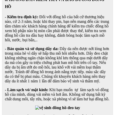
HỒ
- Kiểm tra định kỳ:
Đối với đồng hồ của bất cứ thương hiệu
nào, cứ 2-3 năm, hoặc khi thay pin, bạn nên mang đến các trung
tâm chăm sóc khách hàng chính hãng để kiểm tra chiếc đồng hồ
xem bộ phận nào bị mòn cần phải được thay thế, kiểm tra xem
đồng hồ cần tra dầu hay không, đánh bóng hoặc làm sạch mồ
hôi, nước, bụi bẩn,..
- Bảo quản và sử dụng dây da:
Dây da nên được nới lỏng hơn
trong mùa hè vì dây sẽ hấp thu mồ hôi nhiều hơn. Dây đeo chặt
không những ngăn chặn không khí lưu thông qua mặt dưới dây
da mà còn gây ra triệu chứng phát ban mồ hôi trên cổ tay. Nếu
dây da bị ẩm ướt do mồ hôi, lau khô với vải mềm loại thấm
nước. Tránh để đồng hồ trong ánh nắng trực tiếp. màu sắc dây
da có thể bị phai màu. Chúng tôi khuyên khách hàng nên thay
dây da ít nhất 1 năm 1 lần để đảm bảo vệ sinh và thẩm mỹ.
- Làm sạch vỏ/ mặt kính:
Khi bạn muốn tự làm sạch vỏ đồng
hồ của mình, dùng vải mềm và hơi ẩm. Không sử dụng bất kỳ
chất dung môi, tẩy rửa, hoặc xà phòng vì sẽ làm hư hại đồng hồ.