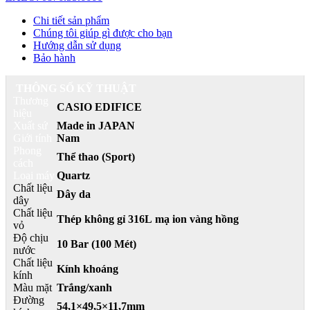
Chi tiết sản phẩm
Chúng tôi giúp gì được cho bạn
Hướng dẫn sử dụng
Bảo hành
THÔNG SỐ KỸ THUẬT
Thương
CASIO EDIFICE
hiệu
Xuất sứ
Made in JAPAN
Giới tính
Nam
Phong
Thể thao (Sport)
cách
Loại máy
Quartz
Chất liệu
Dây da
dây
Chất liệu
Thép không gỉ 316L mạ ion vàng hồng
vỏ
Độ chịu
10 Bar (100 Mét)
nước
Chất liệu
Kính khoáng
kính
Màu mặt
Trắng/xanh
Đường
54,1×49,5×11,7mm