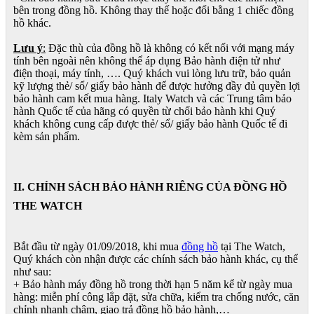
bên trong đồng hồ. Không thay thế hoặc đổi bằng 1 chiếc đồng
hồ khác.
Lưu ý
:
Đặc thù của đồng hồ là không có kết nối với mạng máy
tính bên ngoài nên không thể áp dụng Bảo hành điện tử như
điện thoại, máy tính, …. Quý khách vui lòng lưu trữ, bảo quản
kỹ lượng thẻ/ sổ/ giấy bảo hành để được hưởng đầy đủ quyền lợi
bảo hành cam kết mua hàng. Italy Watch và các Trung tâm bảo
hành Quốc tế của hãng có quyền từ chối bảo hành khi Quý
khách không cung cấp được thẻ/ sổ/ giấy bảo hành Quốc tế đi
kèm sản phẩm.
II. CHÍNH SÁCH BẢO HÀNH RIÊNG CỦA ĐỒNG HỒ
THE WATCH
Bắt đầu từ ngày 01/09/2018, khi mua
đồng hồ
tại The Watch,
Quý khách còn nhận được các chính sách bảo hành khác, cụ thể
như sau:
+ Bảo hành máy đồng hồ trong thời hạn 5 năm kể từ ngày mua
hàng: miễn phí công lắp đặt, sửa chữa, kiểm tra chống nước, căn
chỉnh nhanh chậm, giao trả đồng hồ bảo hành,…