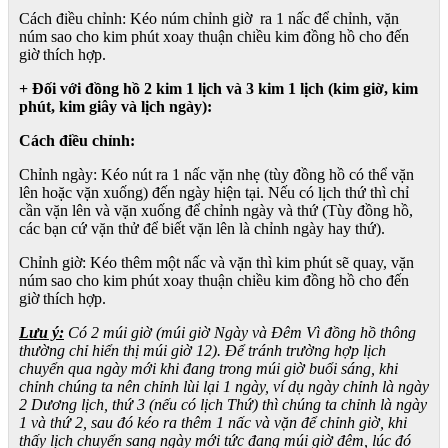
Cách điều chỉnh: Kéo núm chỉnh giờ ra 1 nấc để chỉnh, vặn
núm sao cho kim phút xoay thuận chiều kim đồng hồ cho đến
giờ thích hợp.
+ Đối với đồng hồ 2 kim 1 lịch và 3 kim 1 lịch (kim giờ, kim
phút, kim giây và lịch ngày):
Cách điều chỉnh:
Chỉnh ngày: Kéo nút ra 1 nấc vặn nhẹ (tùy đồng hồ có thể vặn
lên hoặc vặn xuống) đến ngày hiện tại. Nếu có lịch thứ thì chỉ
cần vặn lên và vặn xuống để chỉnh ngày và thứ (Tùy đồng hồ,
các bạn cứ vặn thử để biết vặn lên là chỉnh ngày hay thứ).
Chỉnh giờ: Kéo thêm một nấc và vặn thì kim phút sẽ quay, vặn
núm sao cho kim phút xoay thuận chiều kim đồng hồ cho đến
giờ thích hợp.
Lưu ý:
Có 2 múi giờ (múi giờ Ngày và Đêm Vì đồng hồ thông
thường chỉ hiển thị múi giờ 12). Để tránh trường hợp lịch
chuyển qua ngày mới khi đang trong múi giờ buổi sáng, khi
chỉnh chúng ta nên chỉnh lùi lại 1 ngày, ví dụ ngày chỉnh là ngày
2 Dương lịch, thứ 3 (nếu có lịch Thứ) thì chúng ta chỉnh là ngày
1 và thứ 2, sau đó kéo ra thêm 1 nấc và vặn để chỉnh giờ, khi
thấy lịch chuyển sang ngày mới tức đang múi giờ đêm, lúc đó