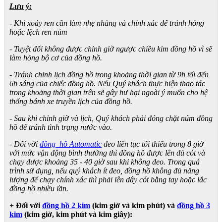
Lưu ý:
- Khi xoáy ren cần làm nhẹ nhàng và chính xác để tránh hỏng
hoặc lệch ren núm
- Tuyệt đối không được chỉnh giờ ngược chiều kim đồng hồ vì sẽ
làm hỏng bộ cơ của đồng hồ.
- Tránh chỉnh lịch đồng hồ trong khoảng thời gian từ 9h tối đến
6h sáng của chiếc đồng hồ. Nếu Quý khách thực hiện thao tác
trong khoảng thời gian trên sẽ gây hư hại ngoài ý muốn cho hệ
thống bánh xe truyền lịch của đồng hồ.
- Sau khi chỉnh giờ và lịch, Quý khách phải đóng chặt núm đồng
hồ để tránh tình trạng nước vào.
- Đối với
đồng hồ Automatic
đeo liên tục tối thiểu trong 8 giờ
với mức vận động bình thường thì đồng hồ được lên đủ cót và
chạy được khoảng 35 - 40 giờ sau khi không đeo. Trong quá
trình sử dụng, nếu quý khách ít đeo, đồng hồ không đủ năng
lượng để chạy chính xác thì phải lên dây cót bằng tay hoặc lắc
đồng hồ nhiều lần.
+ Đối với
đồng hồ 2 kim
(kim giờ và kim phút) và
đồng hồ 3
kim
(kim giờ, kim phút và kim giây):