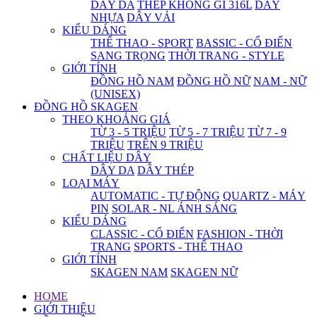
DÂY DA
THÉP KHÔNG GỈ 316L
DÂY
NHỰA
DÂY VẢI
KIỂU DÁNG
THỂ THAO - SPORT
BASSIC - CỔ ĐIỂN
SANG TRỌNG
THỜI TRANG - STYLE
GIỚI TÍNH
ĐỒNG HỒ NAM
ĐỒNG HỒ NỮ
NAM - NỮ
(UNISEX)
ĐỒNG HỒ SKAGEN
THEO KHOẢNG GIÁ
TỪ 3 - 5 TRIỆU
TỪ 5 - 7 TRIỆU
TỪ 7 - 9
TRIỆU
TRÊN 9 TRIỆU
CHẤT LIỆU DÂY
DÂY DA
DÂY THÉP
LOẠI MÁY
AUTOMATIC - TỰ ĐỘNG
QUARTZ - MÁY
PIN
SOLAR - NL ÁNH SÁNG
KIỂU DÁNG
CLASSIC - CỔ ĐIỂN
FASHION - THỜI
TRANG
SPORTS - THỂ THAO
GIỚI TÍNH
SKAGEN NAM
SKAGEN NỮ
HOME
GIỚI THIỆU