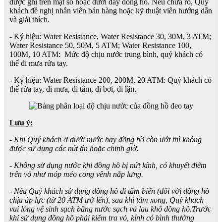
được ghi trên mặt số hoặc dưới đáy đồng hồ. Nếu chưa rõ, Quý
khách đề nghị nhân viên bán hàng hoặc kỹ thuật viên hướng dẫn
và giải thích.
- Ký hiệu: Water Resistance, Water Resistance 30, 30M, 3 ATM;
Water Resistance 50, 50M, 5 ATM; Water Resistance 100,
100M, 10 ATM: Mức độ chịu nước trung bình, quý khách có
thể đi mưa rửa tay.
- Ký hiệu: Water Resistance 200, 200M, 20 ATM: Quý khách có
thể rửa tay, đi mưa, đi tắm, đi bơi, đi lặn.
Lưu ý:
- Khi Quý khách ở dưới nước hay đồng hồ còn ướt thì không
được sử dụng các nút ấn hoặc chỉnh giờ.
- Không sử dụng nước khi đồng hồ bị nứt kính, có khuyết điểm
trên vỏ như móp méo cong vênh nắp lưng.
- Nếu Quý khách sử dụng đồng hồ đi tắm biển (đối với đồng hồ
chịu áp lực (từ 20 ATM trở lên), sau khi tắm xong, Quý khách
vui lòng vệ sinh sạch bằng nước sạch và lau khô đồng hồ.Trước
khi sử dụng đồng hồ phải kiểm tra vỏ, kính có bình thường