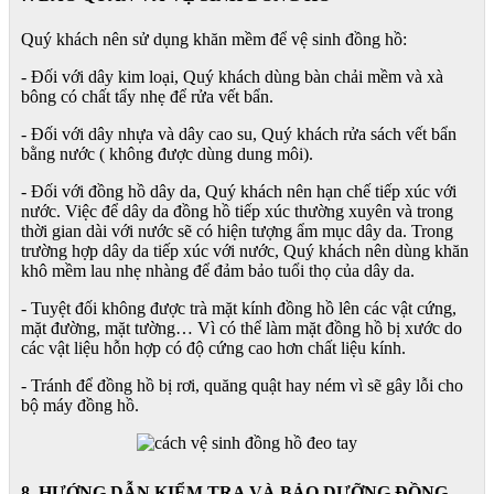
Quý khách nên sử dụng khăn mềm để vệ sinh đồng hồ:
- Đối với dây kim loại, Quý khách dùng bàn chải mềm và xà
bông có chất tẩy nhẹ để rửa vết bẩn.
- Đối với dây nhựa và dây cao su, Quý khách rửa sách vết bẩn
bằng nước ( không được dùng dung môi).
- Đối với đồng hồ dây da, Quý khách nên hạn chế tiếp xúc với
nước. Việc để dây da đồng hồ tiếp xúc thường xuyên và trong
thời gian dài với nước sẽ có hiện tượng ẩm mục dây da. Trong
trường hợp dây da tiếp xúc với nước, Quý khách nên dùng khăn
khô mềm lau nhẹ nhàng để đảm bảo tuổi thọ của dây da.
- Tuyệt đối không được trà mặt kính đồng hồ lên các vật cứng,
mặt đường, mặt tường… Vì có thể làm mặt đồng hồ bị xước do
các vật liệu hỗn hợp có độ cứng cao hơn chất liệu kính.
- Tránh để đồng hồ bị rơi, quăng quật hay ném vì sẽ gây lỗi cho
bộ máy đồng hồ.
8. HƯỚNG DẪN KIỂM TRA VÀ BẢO DƯỠNG ĐỒNG