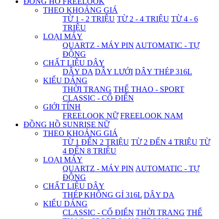
ĐỒNG HỒ FREELOOK
THEO KHOẢNG GIÁ
TỪ 1 - 2 TRIỆU
TỪ 2 - 4 TRIỆU
TỪ 4 - 6
TRIỆU
LOẠI MÁY
QUARTZ - MÁY PIN
AUTOMATIC - TỰ
ĐỘNG
CHẤT LIỆU DÂY
DÂY DA
DÂY LƯỚI
DÂY THÉP 316L
KIỂU DÁNG
THỜI TRANG
THỂ THAO - SPORT
CLASSIC - CỔ ĐIỂN
GIỚI TÍNH
FREELOOK NỮ
FREELOOK NAM
ĐỒNG HỒ SUNRISE NỮ
THEO KHOẢNG GIÁ
TỪ 1 ĐẾN 2 TRIỆU
TỪ 2 ĐẾN 4 TRIỆU
TỪ
4 ĐẾN 8 TRIỆU
LOẠI MÁY
QUARTZ - MÁY PIN
AUTOMATIC - TỰ
ĐỘNG
CHẤT LIỆU DÂY
THÉP KHÔNG GỈ 316L
DÂY DA
KIỂU DÁNG
CLASSIC - CỔ ĐIỂN
THỜI TRANG
THỂ