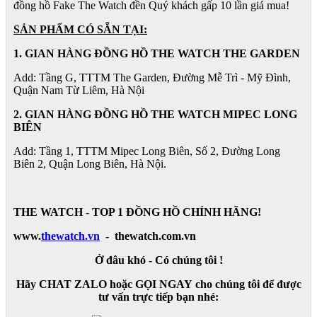
đồng hồ Fake The Watch đền Quý khách gấp 10 lần giá mua!
SẢN PHẨM CÓ SẴN TẠI:
1. GIAN HÀNG ĐỒNG HỒ THE WATCH THE GARDEN
Add: Tầng G, TTTM The Garden, Đường Mễ Trì - Mỹ Đình,
Quận Nam Từ Liêm, Hà Nội
2. GIAN HÀNG ĐỒNG HỒ
THE WATCH
MIPEC LONG
BIÊN
Add: Tầng 1, TTTM Mipec Long Biên, Số 2, Đường Long
Biên 2, Quận Long Biên, Hà Nội.
THE WATCH - TOP 1 ĐỒNG HỒ CHÍNH HÃNG!
www.
thewatch.vn
- thewatch.com.vn
Ở đâu khó - Có chúng tôi !
Hãy CHAT ZALO hoặc GỌI NGAY cho chúng tôi để được
tư vấn trực tiếp bạn nhé: