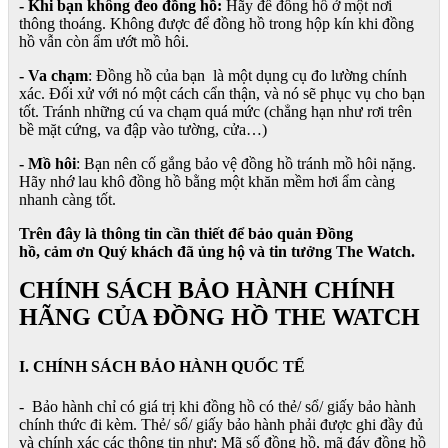
- Khi bạn không đeo đồng hồ:
Hãy để đồng hồ ở một nơi
thông thoáng. Không được để đồng hồ trong hộp kín khi đồng
hồ vẫn còn ẩm ướt mồ hôi.
- Va chạm
: Đồng hồ của bạn là một dụng cụ đo lường chính
xác. Đối xử với nó một cách cẩn thận, và nó sẽ phục vụ cho bạn
tốt. Tránh những cú va chạm quá mức (chẳng hạn như rơi trên
bề mặt cứng, va đập vào tường, cửa…)
- Mồ hôi
: Bạn nên cố gắng bảo vệ đồng hồ tránh mồ hôi nặng.
Hãy nhớ lau khô đồng hồ bằng một khăn mềm hơi ẩm càng
nhanh càng tốt.
Trên đây là thông tin cần thiết để bảo quản Đồng
hồ, cảm ơn Quý khách đã ủng hộ và tin tưởng The Watch.
CHÍNH SÁCH BẢO HÀNH CHÍNH
HÃNG CỦA ĐỒNG HỒ THE WATCH
I. CHÍNH SÁCH BẢO HÀNH QUỐC TẾ
- Bảo hành chỉ có giá trị khi đồng hồ có thẻ/ sổ/ giấy bảo hành
chính thức đi kèm. Thẻ/ sổ/ giấy bảo hành phải được ghi đầy đủ
và chính xác các thông tin như: Mã số đồng hồ, mã đáy đồng hồ