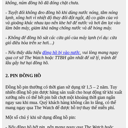
không, núm đồng hồ đã đóng chặt chưa.
- Tuyệt đối không đeo đồng hồ khi dùng nước nóng, tắm nóng
lạnh, xông hơi vì nhiệt độ thay đổi đột ngột, độ co giãn của vỏ
và gioăng khác nhau tạo nên khe hở để nước và hơi ẩm lọt vào
làm bẩn máy, giảm khả năng chống nước và dễ hỏng máy.
- Không để đồng hồ sát các cửa gió của máy lạnh (ví dụ: cửa
gió điều hòa trên xe hơi…)
- Nếu thấy dấu hiệu
đồng hồ bị vào nước
, vui lòng mang ngay
qua cơ sở The Watch hoặc TTBH gần nhất để xử lý, tránh để
lâu gây hư hại đồng hồ.
2. PIN ĐỒNG HỒ
Đồng hồ pin thường có thời gian sử dụng từ 1,5 – 2 năm. Tuy
nhiên đồng hồ pin được hãng sản xuất cho hoạt động từ khi xuất
xưởng nên có thể hết pin bất chợt một khoảng thời gian ngắn
ngay sau khi mua. Quý khách hàng không cần lo lắng, có thể
mang ngay qua The Watch để được hỗ trợ thay thế miễn phí.
Một số chú ý khi sử dụng đồng hồ pin:
- Nếu đồng hồ hết pin, nên mang ngay qua The Watch hoặc