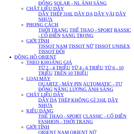
ĐỘNG
SOLAR - NL ÁNH SÁNG
CHẤT LIỆU DÂY
DÂY THÉP 316L
DÂY DA
DÂY VẢI
DÂY
NHỰA
PHONG CÁCH
THỜI TRANG
THỂ THAO - SPORT
BASSIC
- CỔ ĐIỂN
SANG TRỌNG
GIỚI TÍNH
TISSOT NAM
TISSOT NỮ
TISSOT UNISEX
TISSOT ĐÔI
ĐỒNG HỒ ORIENT
THEO KHOẢNG GIÁ
TỪ 2 - 4 TRIỆU
TỪ 4 - 6 TRIỆU
TỪ 6 - 10
TRIỆU
TRÊN 10 TRIỆU
LOẠI MÁY
QUARTZ - MÁY PIN
AUTOMATIC - TỰ
ĐỘNG
NĂNG LƯỢNG ÁNH SÁNG
CHẤT LIỆU DÂY
DÂY DA
THÉP KHÔNG GỈ 316L
DÂY
NHỰA
KIỂU DÁNG
THỂ THAO - SPORT
CLASSIC - CỔ ĐIỂN
FASHION - THỜI TRANG
GIỚI TÍNH
ORIENT NAM
ORIENT NỮ