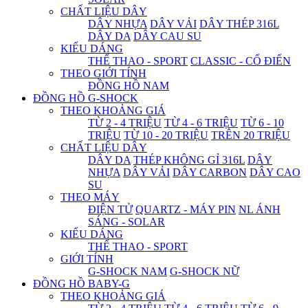
CHẤT LIỆU DÂY
DÂY NHỰA
DÂY VẢI
DÂY THÉP 316L
DÂY DA
DÂY CAU SU
KIỂU DÁNG
THỂ THAO - SPORT
CLASSIC - CỔ ĐIỂN
THEO GIỚI TÍNH
ĐỒNG HỒ NAM
ĐỒNG HỒ G-SHOCK
THEO KHOẢNG GIÁ
TỪ 2 - 4 TRIỆU
TỪ 4 - 6 TRIỆU
TỪ 6 - 10
TRIỆU
TỪ 10 - 20 TRIỆU
TRÊN 20 TRIỆU
CHẤT LIỆU DÂY
DÂY DA
THÉP KHÔNG GỈ 316L
DÂY
NHỰA
DÂY VẢI
DÂY CARBON
DÂY CAO
SU
THEO MÁY
ĐIỆN TỬ
QUARTZ - MÁY PIN
NL ÁNH
SÁNG - SOLAR
KIỂU DÁNG
THỂ THAO - SPORT
GIỚI TÍNH
G-SHOCK NAM
G-SHOCK NỮ
ĐỒNG HỒ BABY-G
THEO KHOẢNG GIÁ