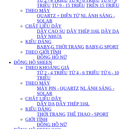
TỪ 2 - 4 TRIỆU
TỪ 4 - 6 TRIỆU
TỪ 6 - 9
TRIỆU
TỪ 9 - 15 TRIỆU
TRÊN 15 TRIỆU
THEO MÁY
QUARTZ + ĐIỆN TỬ
NL ÁNH SÁNG -
SOLAR
CHẤT LIỆU DÂY
DÂY CAO SU
DÂY THÉP 316L
DÂY DA
DÂY NHỰA
KIỂU DÁNG
BABY-G THỜI TRANG
BABY-G SPORT
THEO GIỚI TÍNH
ĐỒNG HỒ NỮ
ĐỒNG HỒ SHEEN
THEO KHOẢNG GIÁ
TỪ 2 - 4 TRIỆU
TỪ 4 - 6 TRIỆU
TỪ 6 - 10
TRIỆU
THEO MÁY
MÁY PIN - QUARTZ
NL ÁNH SÁNG -
SOLAR
CHẤT LIỆU DÂY
DÂY DA
DÂY THÉP 316L
KIỂU DÁNG
THỜI TRANG
THỂ THAO - SPORT
GIỚI TÍNH
ĐỒNG HỒ NỮ