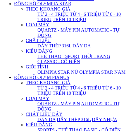
ĐỒNG HỒ OLYMPIA STAR
THEO KHOẢNG GIÁ
TỪ 2 - 4 TRIỆU
TỪ 4 - 6 TRIỆU
TỪ 6 - 10
TRIỆU
TRÊN 10 TRIỆU
LOẠI MÁY
QUARTZ - MÁY PIN
AUTOMATIC - TỰ
ĐỘNG
CHẤT LIỆU
DÂY THÉP 316L
DÂY DA
KIỂU DÁNG
THỂ THAO - SPORT
THỜI TRANG
CLASSIC - CỔ ĐIỂN
GIỚI TÍNH
OLIMPIA STAR NỮ
OLYMPIA STAR NAM
ĐỒNG HỒ OLYM PIANUS
THEO KHOẢNG GIÁ
TỪ 2 - 4 TRIỆU
TỪ 4 - 6 TRIỆU
TỪ 6 - 10
TRIỆU
TRÊN 10 TRIỆU
LOẠI MÁY
QUARTZ - MÁY PIN
AUTOMATIC - TỰ
ĐỘNG
CHẤT LIỆU DÂY
DÂY DA
DÂY THÉP 316L
DÂY NHỰA
KIỂU DÁNG
SPORTS - THỂ THAO
BASIC - CỔ ĐIỂN