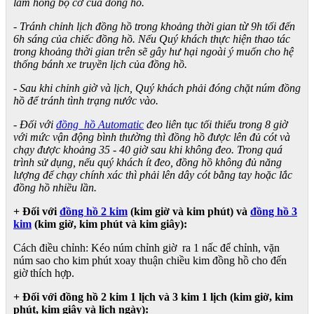
làm hỏng bộ cơ của đồng hồ.
- Tránh chỉnh lịch đồng hồ trong khoảng thời gian từ 9h tối đến
6h sáng của chiếc đồng hồ. Nếu Quý khách thực hiện thao tác
trong khoảng thời gian trên sẽ gây hư hại ngoài ý muốn cho hệ
thống bánh xe truyền lịch của đồng hồ.
- Sau khi chỉnh giờ và lịch, Quý khách phải đóng chặt núm đồng
hồ để tránh tình trạng nước vào.
- Đối với
đồng hồ Automatic
đeo liên tục tối thiểu trong 8 giờ
với mức vận động bình thường thì đồng hồ được lên đủ cót và
chạy được khoảng 35 - 40 giờ sau khi không đeo. Trong quá
trình sử dụng, nếu quý khách ít đeo, đồng hồ không đủ năng
lượng để chạy chính xác thì phải lên dây cót bằng tay hoặc lắc
đồng hồ nhiều lần.
+ Đối với
đồng hồ 2 kim
(kim giờ và kim phút) và
đồng hồ 3
kim
(kim giờ, kim phút và kim giây):
Cách điều chỉnh: Kéo núm chỉnh giờ ra 1 nấc để chỉnh, vặn
núm sao cho kim phút xoay thuận chiều kim đồng hồ cho đến
giờ thích hợp.
+ Đối với đồng hồ 2 kim 1 lịch và 3 kim 1 lịch (kim giờ, kim
phút, kim giây và lịch ngày):