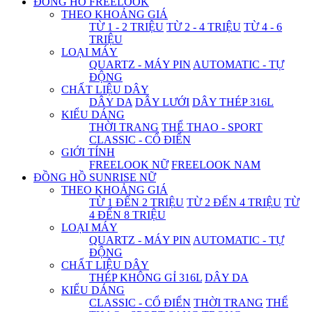
ĐỒNG HỒ FREELOOK
THEO KHOẢNG GIÁ
TỪ 1 - 2 TRIỆU
TỪ 2 - 4 TRIỆU
TỪ 4 - 6
TRIỆU
LOẠI MÁY
QUARTZ - MÁY PIN
AUTOMATIC - TỰ
ĐỘNG
CHẤT LIỆU DÂY
DÂY DA
DÂY LƯỚI
DÂY THÉP 316L
KIỂU DÁNG
THỜI TRANG
THỂ THAO - SPORT
CLASSIC - CỔ ĐIỂN
GIỚI TÍNH
FREELOOK NỮ
FREELOOK NAM
ĐỒNG HỒ SUNRISE NỮ
THEO KHOẢNG GIÁ
TỪ 1 ĐẾN 2 TRIỆU
TỪ 2 ĐẾN 4 TRIỆU
TỪ
4 ĐẾN 8 TRIỆU
LOẠI MÁY
QUARTZ - MÁY PIN
AUTOMATIC - TỰ
ĐỘNG
CHẤT LIỆU DÂY
THÉP KHÔNG GỈ 316L
DÂY DA
KIỂU DÁNG
CLASSIC - CỔ ĐIỂN
THỜI TRANG
THỂ