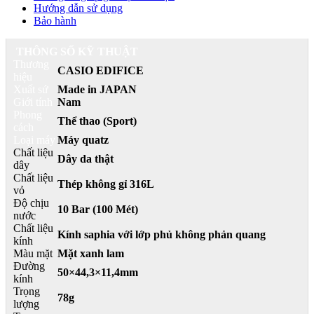
Hướng dẫn sử dụng
Bảo hành
THÔNG SỐ KỸ THUẬT
Thương
CASIO EDIFICE
hiệu
Xuất sứ
Made in JAPAN
Giới tính
Nam
Phong
Thể thao (Sport)
cách
Loại máy
Máy quatz
Chất liệu
Dây da thật
dây
Chất liệu
Thép không gỉ 316L
vỏ
Độ chịu
10 Bar (100 Mét)
nước
Chất liệu
Kính saphia với lớp phủ không phản quang
kính
Màu mặt
Mặt xanh lam
Đường
50×44,3×11,4mm
kính
Trọng
78g
lượng