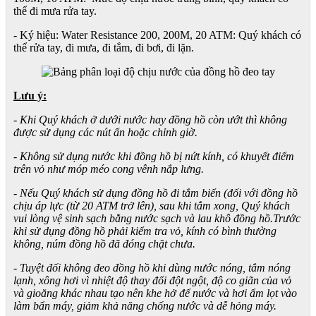
thể đi mưa rửa tay.
- Ký hiệu: Water Resistance 200, 200M, 20 ATM: Quý khách có
thể rửa tay, đi mưa, đi tắm, đi bơi, đi lặn.
Lưu ý:
- Khi Quý khách ở dưới nước hay đồng hồ còn ướt thì không
được sử dụng các nút ấn hoặc chỉnh giờ.
- Không sử dụng nước khi đồng hồ bị nứt kính, có khuyết điểm
trên vỏ như móp méo cong vênh nắp lưng.
- Nếu Quý khách sử dụng đồng hồ đi tắm biển (đối với đồng hồ
chịu áp lực (từ 20 ATM trở lên), sau khi tắm xong, Quý khách
vui lòng vệ sinh sạch bằng nước sạch và lau khô đồng hồ.Trước
khi sử dụng đồng hồ phải kiểm tra vỏ, kính có bình thường
không, núm đồng hồ đã đóng chặt chưa.
- Tuyệt đối không đeo đồng hồ khi dùng nước nóng, tắm nóng
lạnh, xông hơi vì nhiệt độ thay đổi đột ngột, độ co giãn của vỏ
và gioăng khác nhau tạo nên khe hở để nước và hơi ẩm lọt vào
làm bẩn máy, giảm khả năng chống nước và dễ hỏng máy.