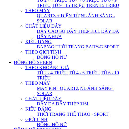
TỪ 2 - 4 TRIỆU
TỪ 4 - 6 TRIỆU
TỪ 6 - 9
TRIỆU
TỪ 9 - 15 TRIỆU
TRÊN 15 TRIỆU
THEO MÁY
QUARTZ + ĐIỆN TỬ
NL ÁNH SÁNG -
SOLAR
CHẤT LIỆU DÂY
DÂY CAO SU
DÂY THÉP 316L
DÂY DA
DÂY NHỰA
KIỂU DÁNG
BABY-G THỜI TRANG
BABY-G SPORT
THEO GIỚI TÍNH
ĐỒNG HỒ NỮ
ĐỒNG HỒ SHEEN
THEO KHOẢNG GIÁ
TỪ 2 - 4 TRIỆU
TỪ 4 - 6 TRIỆU
TỪ 6 - 10
TRIỆU
THEO MÁY
MÁY PIN - QUARTZ
NL ÁNH SÁNG -
SOLAR
CHẤT LIỆU DÂY
DÂY DA
DÂY THÉP 316L
KIỂU DÁNG
THỜI TRANG
THỂ THAO - SPORT
GIỚI TÍNH
ĐỒNG HỒ NỮ