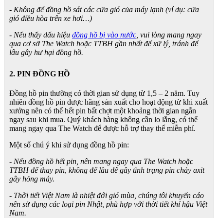
- Không để đồng hồ sát các cửa gió của máy lạnh (ví dụ: cửa
gió điều hòa trên xe hơi…)
- Nếu thấy dấu hiệu
đồng hồ bị vào nước
, vui lòng mang ngay
qua cơ sở The Watch hoặc TTBH gần nhất để xử lý, tránh để
lâu gây hư hại đồng hồ.
2. PIN ĐỒNG HỒ
Đồng hồ pin thường có thời gian sử dụng từ 1,5 – 2 năm. Tuy
nhiên đồng hồ pin được hãng sản xuất cho hoạt động từ khi xuất
xưởng nên có thể hết pin bất chợt một khoảng thời gian ngắn
ngay sau khi mua. Quý khách hàng không cần lo lắng, có thể
mang ngay qua The Watch để được hỗ trợ thay thế miễn phí.
Một số chú ý khi sử dụng đồng hồ pin:
- Nếu đồng hồ hết pin, nên mang ngay qua The Watch hoặc
TTBH để thay pin, không để lâu dễ gây tình trạng pin chảy axit
gây hỏng máy.
- Thời tiết Việt Nam là nhiệt đới gió mùa, chúng tôi khuyến cáo
nên sử dụng các loại pin Nhật, phù hợp với thời tiết khí hậu Việt
Nam.