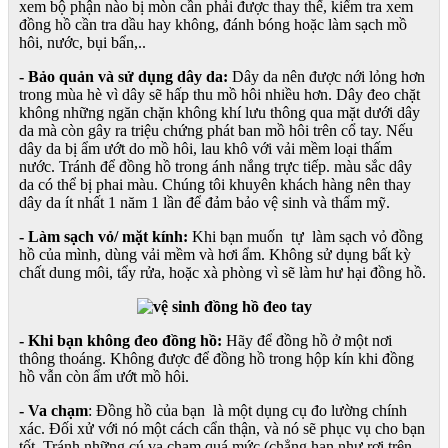
xem bộ phận nào bị mòn cần phải được thay thế, kiểm tra xem
đồng hồ cần tra dầu hay không, đánh bóng hoặc làm sạch mồ
hôi, nước, bụi bẩn,..
- Bảo quản và sử dụng dây da:
Dây da nên được nới lỏng hơn
trong mùa hè vì dây sẽ hấp thu mồ hôi nhiều hơn. Dây đeo chặt
không những ngăn chặn không khí lưu thông qua mặt dưới dây
da mà còn gây ra triệu chứng phát ban mồ hôi trên cổ tay. Nếu
dây da bị ẩm ướt do mồ hôi, lau khô với vải mềm loại thấm
nước. Tránh để đồng hồ trong ánh nắng trực tiếp. màu sắc dây
da có thể bị phai màu. Chúng tôi khuyên khách hàng nên thay
dây da ít nhất 1 năm 1 lần để đảm bảo vệ sinh và thẩm mỹ.
- Làm sạch vỏ/ mặt kính:
Khi bạn muốn tự làm sạch vỏ đồng
hồ của mình, dùng vải mềm và hơi ẩm. Không sử dụng bất kỳ
chất dung môi, tẩy rửa, hoặc xà phòng vì sẽ làm hư hại đồng hồ.
- Khi bạn không đeo đồng hồ:
Hãy để đồng hồ ở một nơi
thông thoáng. Không được để đồng hồ trong hộp kín khi đồng
hồ vẫn còn ẩm ướt mồ hôi.
- Va chạm
: Đồng hồ của bạn là một dụng cụ đo lường chính
xác. Đối xử với nó một cách cẩn thận, và nó sẽ phục vụ cho bạn
tốt. Tránh những cú va chạm quá mức (chẳng hạn như rơi trên