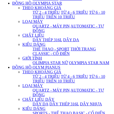
ĐỒNG HỒ OLYMPIA STAR
THEO KHOẢNG GIÁ
TỪ 2 - 4 TRIỆU
TỪ 4 - 6 TRIỆU
TỪ 6 - 10
TRIỆU
TRÊN 10 TRIỆU
LOẠI MÁY
QUARTZ - MÁY PIN
AUTOMATIC - TỰ
ĐỘNG
CHẤT LIỆU
DÂY THÉP 316L
DÂY DA
KIỂU DÁNG
THỂ THAO - SPORT
THỜI TRANG
CLASSIC - CỔ ĐIỂN
GIỚI TÍNH
OLIMPIA STAR NỮ
OLYMPIA STAR NAM
ĐỒNG HỒ OLYM PIANUS
THEO KHOẢNG GIÁ
TỪ 2 - 4 TRIỆU
TỪ 4 - 6 TRIỆU
TỪ 6 - 10
TRIỆU
TRÊN 10 TRIỆU
LOẠI MÁY
QUARTZ - MÁY PIN
AUTOMATIC - TỰ
ĐỘNG
CHẤT LIỆU DÂY
DÂY DA
DÂY THÉP 316L
DÂY NHỰA
KIỂU DÁNG
SPORTS - THỂ THAO
BASIC - CỔ ĐIỂN