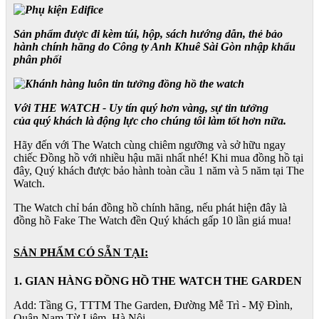
Sản phẩm được đi kèm túi, hộp, sách hướng dẫn, thẻ bảo
hành chính hãng do Công ty Anh Khuê Sài Gòn nhập khẩu
phân phối
Với THE WATCH - Uy tín quý hơn vàng, sự tin tưởng
của quý khách là động lực cho chúng tôi làm tốt hơn nữa.
Hãy đến với The Watch cùng chiêm ngưỡng và sở hữu ngay
chiếc Đồng hồ với nhiều hậu mãi nhất nhé! Khi mua đồng hồ tại
đây, Quý khách được bảo hành toàn cầu 1 năm và 5 năm tại The
Watch.
The Watch chỉ bán đồng hồ chính hãng, nếu phát hiện đây là
đồng hồ Fake The Watch đền Quý khách gấp 10 lần giá mua!
SẢN PHẨM CÓ SẴN TẠI:
1. GIAN HÀNG ĐỒNG HỒ THE WATCH THE GARDEN
Add: Tầng G, TTTM The Garden, Đường Mễ Trì - Mỹ Đình,
Quận Nam Từ Liêm, Hà Nội