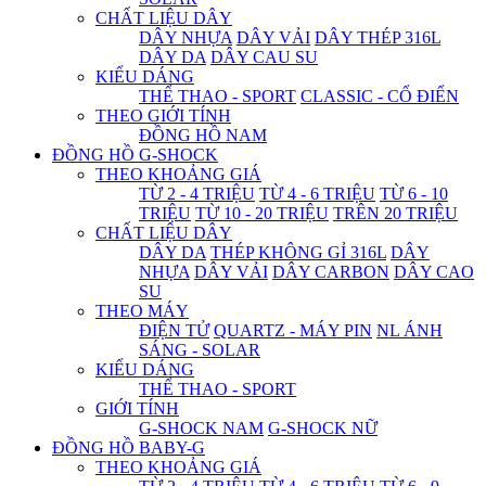
CHẤT LIỆU DÂY
DÂY NHỰA
DÂY VẢI
DÂY THÉP 316L
DÂY DA
DÂY CAU SU
KIỂU DÁNG
THỂ THAO - SPORT
CLASSIC - CỔ ĐIỂN
THEO GIỚI TÍNH
ĐỒNG HỒ NAM
ĐỒNG HỒ G-SHOCK
THEO KHOẢNG GIÁ
TỪ 2 - 4 TRIỆU
TỪ 4 - 6 TRIỆU
TỪ 6 - 10
TRIỆU
TỪ 10 - 20 TRIỆU
TRÊN 20 TRIỆU
CHẤT LIỆU DÂY
DÂY DA
THÉP KHÔNG GỈ 316L
DÂY
NHỰA
DÂY VẢI
DÂY CARBON
DÂY CAO
SU
THEO MÁY
ĐIỆN TỬ
QUARTZ - MÁY PIN
NL ÁNH
SÁNG - SOLAR
KIỂU DÁNG
THỂ THAO - SPORT
GIỚI TÍNH
G-SHOCK NAM
G-SHOCK NỮ
ĐỒNG HỒ BABY-G
THEO KHOẢNG GIÁ