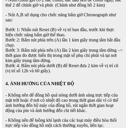
thứ 2 để chỉnh giờ và phút (Chỉnh như đồng hồ 2 kim)
- Nút A,B sử dụng cho chức năng bấm giờ Chronograph như
sau:
Bước 1: Nhấn nút Reset (B) về vị trí ban đầu, trước khi thực
hiện chức năng bấm giờ thể thao.
Bước 2: Bấm nút phía trên (A) lần 1 kim giây trung tâm bắt đầu
chạy.
Bước 3: Bấm nút phía trên (A) lần 2 kim giây trung tâm dừng –>
thời gian đo được hiển thị trong mặt số phụ chỉ phút và tại nơi
kim giây trung tâm dừng.
Bước 4: Bấm nút phía dưới (B) để Reset đưa 2 kim về vị trí cũ
(vị trí số 12h và 60 giây).
4. ẢNH HƯỞNG CỦA NHIỆT ĐỘ
- Không nên để đồng hồ quá nóng dưới ánh sáng trực tiếp của
mặt trời hoặc ở nơi có nhiệt độ cao trong thời gian dài vì có thể
ảnh hưởng đến bộ máy của đồng hồ, rút ngắn thời gian hoạt
động của pin và ảnh hưởng đến chi tiết khác.
- Không nên để luồng khí lạnh của các loại máy điều hòa thổi
trực tiếp vào đồng hồ một cách thường xuyên, liên tục.