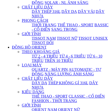
ĐỘNG
SOLAR - NL ÁNH SÁNG
CHẤT LIỆU DÂY
DÂY THÉP 316L
DÂY DA
DÂY VẢI
DÂY
NHỰA
PHONG CÁCH
THỜI TRANG
THỂ THAO - SPORT
BASSIC
- CỔ ĐIỂN
SANG TRỌNG
GIỚI TÍNH
TISSOT NAM
TISSOT NỮ
TISSOT UNISEX
TISSOT ĐÔI
ĐỒNG HỒ ORIENT
THEO KHOẢNG GIÁ
TỪ 2 - 4 TRIỆU
TỪ 4 - 6 TRIỆU
TỪ 6 - 10
TRIỆU
TRÊN 10 TRIỆU
LOẠI MÁY
QUARTZ - MÁY PIN
AUTOMATIC - TỰ
ĐỘNG
NĂNG LƯỢNG ÁNH SÁNG
CHẤT LIỆU DÂY
DÂY DA
THÉP KHÔNG GỈ 316L
DÂY
NHỰA
KIỂU DÁNG
THỂ THAO - SPORT
CLASSIC - CỔ ĐIỂN
FASHION - THỜI TRANG
GIỚI TÍNH
ORIENT NAM
ORIENT NỮ