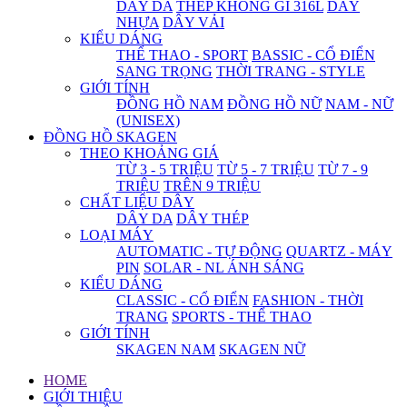
DÂY DA
THÉP KHÔNG GỈ 316L
DÂY
NHỰA
DÂY VẢI
KIỂU DÁNG
THỂ THAO - SPORT
BASSIC - CỔ ĐIỂN
SANG TRỌNG
THỜI TRANG - STYLE
GIỚI TÍNH
ĐỒNG HỒ NAM
ĐỒNG HỒ NỮ
NAM - NỮ
(UNISEX)
ĐỒNG HỒ SKAGEN
THEO KHOẢNG GIÁ
TỪ 3 - 5 TRIỆU
TỪ 5 - 7 TRIỆU
TỪ 7 - 9
TRIỆU
TRÊN 9 TRIỆU
CHẤT LIỆU DÂY
DÂY DA
DÂY THÉP
LOẠI MÁY
AUTOMATIC - TỰ ĐỘNG
QUARTZ - MÁY
PIN
SOLAR - NL ÁNH SÁNG
KIỂU DÁNG
CLASSIC - CỔ ĐIỂN
FASHION - THỜI
TRANG
SPORTS - THỂ THAO
GIỚI TÍNH
SKAGEN NAM
SKAGEN NỮ
HOME
GIỚI THIỆU