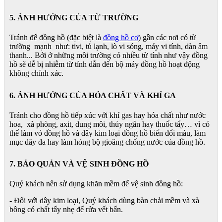
5. ẢNH HƯỞNG CỦA TỪ TRƯỜNG
Tránh để đồng hồ (đặc biệt là
đồng hồ cơ
) gần các nơi có từ
trường mạnh như: tivi, tủ lạnh, lò vi sóng, máy vi tính, dàn âm
thanh... Bởi ở những môi trường có nhiều từ tính như vậy đồng
hồ sẽ dễ bị nhiễm từ tính dẫn đến bộ máy đồng hồ hoạt động
không chính xác.
6. ẢNH HƯỞNG CỦA HÓA CHẤT VÀ KHÍ GA
Tránh cho đồng hồ tiếp xúc với khí gas hay hóa chất như nước
hoa, xà phòng, axit, dung môi, thủy ngân hay thuốc tẩy… vì có
thể làm vỏ đồng hồ và dây kim loại đồng hồ biến đổi màu, làm
mục dây da hay làm hỏng bộ gioăng chống nước của đồng hồ.
7. BẢO QUẢN VÀ VỆ SINH ĐỒNG HỒ
Quý khách nên sử dụng khăn mềm để vệ sinh đồng hồ:
- Đối với dây kim loại, Quý khách dùng bàn chải mềm và xà
bông có chất tẩy nhẹ để rửa vết bẩn.