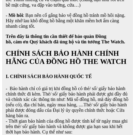
bề mặt cứng, va đập vào tường, cửa…)
- Mồ hôi
: Bạn nên cố gắng bảo vệ đồng hồ tránh mồ hôi nặng.
Hãy nhớ lau khô đồng hồ bằng một khăn mềm hơi ẩm càng
nhanh càng tốt.
Trên đây là thông tin cần thiết để bảo quản Đồng
hồ, cảm ơn Quý khách đã ủng hộ và tin tưởng The Watch.
CHÍNH SÁCH BẢO HÀNH CHÍNH
HÃNG CỦA ĐỒNG HỒ THE WATCH
I. CHÍNH SÁCH BẢO HÀNH QUỐC TẾ
- Bảo hành chỉ có giá trị khi đồng hồ có thẻ/ sổ/ giấy bảo hành
chính thức đi kèm. Thẻ/ sổ/ giấy bảo hành phải được ghi đầy đủ
và chính xác các thông tin như: Mã số đồng hồ, mã đáy đồng hồ
(nếu có), địa chỉ bán, ngày mua hàng, ....Thẻ/ sổ/ giấy bảo hành
phải được đóng dấu của Đại lý ủy quyền chính thức hoặc Cửa
hàng bán ra.
- Thời gian bảo hành của đồng hồ được tính kể từ ngày mua ghi
trên thẻ/ sổ/ giấy bảo hành và không được gia hạn sau khi hết
thời hạn bảo hành. Cụ thể như sau: