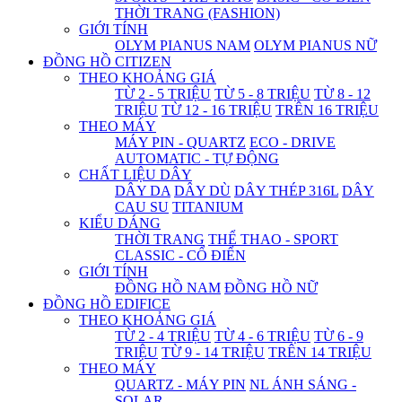
THỜI TRANG (FASHION)
GIỚI TÍNH
OLYM PIANUS NAM
OLYM PIANUS NỮ
ĐỒNG HỒ CITIZEN
THEO KHOẢNG GIÁ
TỪ 2 - 5 TRIỆU
TỪ 5 - 8 TRIỆU
TỪ 8 - 12
TRIỆU
TỪ 12 - 16 TRIỆU
TRÊN 16 TRIỆU
THEO MÁY
MÁY PIN - QUARTZ
ECO - DRIVE
AUTOMATIC - TỰ ĐỘNG
CHẤT LIỆU DÂY
DÂY DA
DÂY DÙ
DÂY THÉP 316L
DÂY
CAU SU
TITANIUM
KIỂU DÁNG
THỜI TRANG
THỂ THAO - SPORT
CLASSIC - CỔ ĐIỂN
GIỚI TÍNH
ĐỒNG HỒ NAM
ĐỒNG HỒ NỮ
ĐỒNG HỒ EDIFICE
THEO KHOẢNG GIÁ
TỪ 2 - 4 TRIỆU
TỪ 4 - 6 TRIỆU
TỪ 6 - 9
TRIỆU
TỪ 9 - 14 TRIỆU
TRÊN 14 TRIỆU
THEO MÁY
QUARTZ - MÁY PIN
NL ÁNH SÁNG -
SOLAR