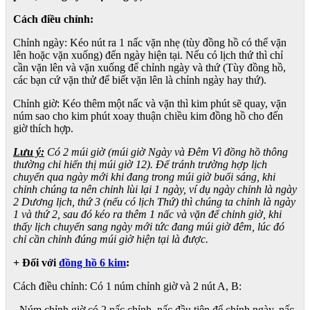
Cách điều chỉnh:
Chỉnh ngày: Kéo nút ra 1 nấc vặn nhẹ (tùy đồng hồ có thể vặn
lên hoặc vặn xuống) đến ngày hiện tại. Nếu có lịch thứ thì chỉ
cần vặn lên và vặn xuống để chỉnh ngày và thứ (Tùy đồng hồ,
các bạn cứ vặn thử để biết vặn lên là chỉnh ngày hay thứ).
Chỉnh giờ: Kéo thêm một nấc và vặn thì kim phút sẽ quay, vặn
núm sao cho kim phút xoay thuận chiều kim đồng hồ cho đến
giờ thích hợp.
Lưu ý:
Có 2 múi giờ (múi giờ Ngày và Đêm Vì đồng hồ thông
thường chỉ hiển thị múi giờ 12). Để tránh trường hợp lịch
chuyển qua ngày mới khi đang trong múi giờ buổi sáng, khi
chỉnh chúng ta nên chỉnh lùi lại 1 ngày, ví dụ ngày chỉnh là ngày
2 Dương lịch, thứ 3 (nếu có lịch Thứ) thì chúng ta chỉnh là ngày
1 và thứ 2, sau đó kéo ra thêm 1 nấc và vặn để chỉnh giờ, khi
thấy lịch chuyển sang ngày mới tức đang múi giờ đêm, lúc đó
chỉ cần chỉnh đúng múi giờ hiện tại là được.
+ Đối với
đồng hồ 6 kim
:
Cách điều chỉnh: Có 1 núm chỉnh giờ và 2 nút A, B:
- Núm chỉnh giờ có 2 nấc chỉnh, nấc đầu tiên để chỉnh ngày, nấc