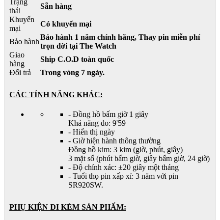
Trạng
Sẵn hàng
thái
Khuyến
Có khuyến mại
mại
Bảo hành 1 năm chính hãng, Thay pin miễn phí
Bảo hành
trọn đời tại The Watch
Giao
Ship C.O.D toàn quốc
hàng
Đổi trả
Trong vòng 7 ngày.
CÁC TÍNH NĂNG KHÁC:
- Đồng hồ bấm giờ 1 giây
Khả năng đo: 9'59
- Hiển thị ngày
- Giờ hiện hành thông thường
Đồng hồ kim: 3 kim (giờ, phút, giây)
3 mặt số (phút bấm giờ, giây bấm giờ, 24 giờ)
- Độ chính xác: ±20 giây một tháng
- Tuổi thọ pin xấp xỉ: 3 năm với pin
SR920SW.
PHỤ KIỆN ĐI KÈM SẢN PHẨM: