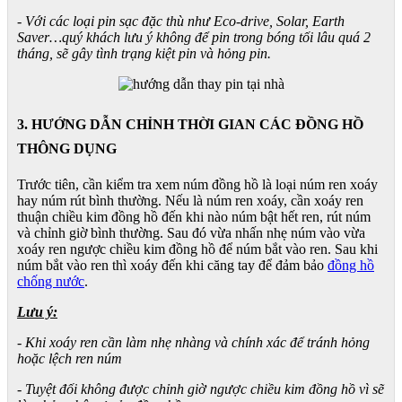
- Với các loại pin sạc đặc thù như Eco-drive, Solar, Earth
Saver…quý khách lưu ý không để pin trong bóng tối lâu quá 2
tháng, sẽ gây tình trạng kiệt pin và hỏng pin.
3. HƯỚNG DẪN CHỈNH THỜI GIAN CÁC ĐỒNG HỒ
THÔNG DỤNG
Trước tiên, cần kiểm tra xem núm đồng hồ là loại núm ren xoáy
hay núm rút bình thường. Nếu là núm ren xoáy, cần xoáy ren
thuận chiều kim đồng hồ đến khi nào núm bật hết ren, rút núm
và chỉnh giờ bình thường. Sau đó vừa nhấn nhẹ núm vào vừa
xoáy ren ngược chiều kim đồng hồ để núm bắt vào ren. Sau khi
núm bắt vào ren thì xoáy đến khi căng tay để đảm bảo
đồng hồ
chống nước
.
Lưu ý:
- Khi xoáy ren cần làm nhẹ nhàng và chính xác để tránh hỏng
hoặc lệch ren núm
- Tuyệt đối không được chỉnh giờ ngược chiều kim đồng hồ vì sẽ