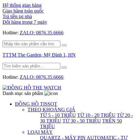
Hệ thống gian hàng
Giao hàng toàn quốc
Trả tiền tại nhà
Đổi hàng trong 7 ngày
Hotline:
ZALO: 0876.35.6666
TTTM The Garden, Mỹ Đình 1, HN
Hotline:
ZALO: 0876.35.6666
Danh mục sản phẩm
ĐỒNG HỒ TISSOT
THEO KHOẢNG GIÁ
TỪ 5 - 10 TRIỆU
TỪ 10 - 20 TRIỆU
TỪ 20 -
30 TRIỆU
TỪ 30 - 50 TRIỆU
TRÊN 50
TRIỆU
LOẠI MÁY
QUARTZ - MÁY PIN
AUTOMATIC - TỰ