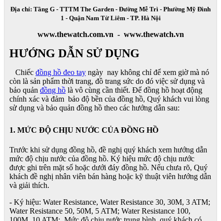
Địa chỉ: Tầng G - TTTM The Garden - Đường Mễ Trì - Phường Mỹ Đình
1 - Quận Nam Từ Liêm - TP. Hà Nội
www.thewatch.com.vn - www.thewatch.vn
HƯỚNG DẪN SỬ DỤNG
Chiếc
đồng hồ đeo tay
ngày nay không chỉ để xem giờ mà nó
còn là sản phẩm thời trang, đồ trang sức do đó việc sử dụng và
bảo quản
đồng hồ
là vô cùng cần thiết. Để đồng hồ hoạt động
chính xác và đảm bảo độ bền của đồng hồ, Quý khách vui lòng
sử dụng và bảo quản đồng hồ theo các hướng dẫn sau:
1. MỨC ĐỘ CHỊU NƯỚC CỦA ĐỒNG HỒ
Trước khi sử dụng đồng hồ, đề nghị quý khách xem hướng dẫn
mức độ chịu nước của đồng hồ. Ký hiệu mức độ chịu nước
được ghi trên mặt số hoặc dưới đáy đồng hồ. Nếu chưa rõ, Quý
khách đề nghị nhân viên bán hàng hoặc kỹ thuật viên hướng dẫn
và giải thích.
- Ký hiệu: Water Resistance, Water Resistance 30, 30M, 3 ATM;
Water Resistance 50, 50M, 5 ATM; Water Resistance 100,
100M, 10 ATM: Mức độ chịu nước trung bình, quý khách có