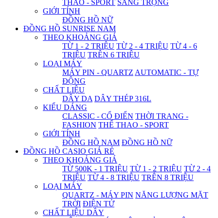
THAO - SPORT
SANG TRỌNG
GIỚI TÍNH
ĐỒNG HỒ NỮ
ĐỒNG HỒ SUNRISE NAM
THEO KHOẢNG GIÁ
TỪ 1 - 2 TRIỆU
TỪ 2 - 4 TRIỆU
TỪ 4 - 6
TRIỆU
TRÊN 6 TRIỆU
LOẠI MÁY
MÁY PIN - QUARTZ
AUTOMATIC - TỰ
ĐỘNG
CHẤT LIỆU
DÂY DA
DÂY THÉP 316L
KIỂU DÁNG
CLASSIC - CỔ ĐIỂN
THỜI TRANG -
FASHION
THỂ THAO - SPORT
GIỚI TÍNH
ĐỒNG HỒ NAM
ĐỒNG HỒ NỮ
ĐỒNG HỒ CASIO GIÁ RẺ
THEO KHOẢNG GIÁ
TỪ 500K - 1 TRIỆU
TỪ 1 - 2 TRIỆU
TỪ 2 - 4
TRIỆU
TỪ 4 - 8 TRIỆU
TRÊN 8 TRIỆU
LOẠI MÁY
QUARTZ - MÁY PIN
NĂNG LƯỢNG MẶT
TRỜI
ĐIỆN TỬ
CHẤT LIỆU DÂY