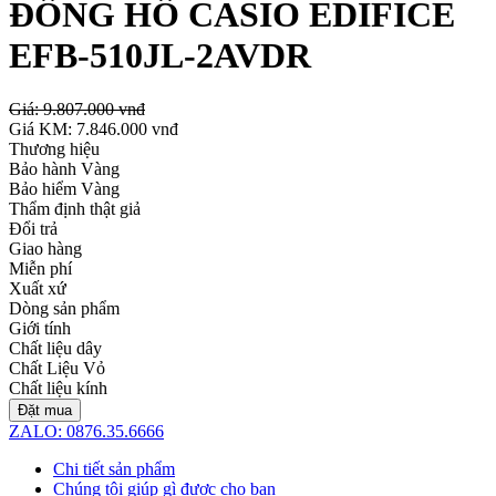
ĐỒNG HỒ CASIO EDIFICE
EFB-510JL-2AVDR
Giá:
9.807.000 vnđ
Giá KM:
7.846.000 vnđ
Thương hiệu
Bảo hành Vàng
Bảo hiểm Vàng
Thẩm định thật giả
Đổi trả
Giao hàng
Miễn phí
Xuất xứ
Dòng sản phẩm
Giới tính
Chất liệu dây
Chất Liệu Vỏ
Chất liệu kính
Đặt mua
ZALO: 0876.35.6666
Chi tiết sản phẩm
Chúng tôi giúp gì được cho bạn