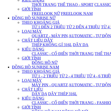
KIỂU DÁNG
THỜI TRANG
THỂ THAO - SPORT
CLASSIC
GIỚI TÍNH
FREELOOK NỮ
FREELOOK NAM
ĐỒNG HỒ SUNRISE NỮ
THEO KHOẢNG GIÁ
TỪ 1 ĐẾN 2 TRIỆU
TỪ 2 ĐẾN 4 TRIỆU
TỪ 4
LOẠI MÁY
QUARTZ - MÁY PIN
AUTOMATIC - TỰ ĐỘ
CHẤT LIỆU DÂY
THÉP KHÔNG GỈ 316L
DÂY DA
KIỂU DÁNG
CLASSIC - CỔ ĐIỂN
THỜI TRANG
THỂ THA
GIỚI TÍNH
ĐỒNG HỒ NỮ
ĐỒNG HỒ SUNRISE NAM
THEO KHOẢNG GIÁ
TỪ 1 - 2 TRIỆU
TỪ 2 - 4 TRIỆU
TỪ 4 - 6 TRI
LOẠI MÁY
MÁY PIN - QUARTZ
AUTOMATIC - TỰ ĐỘ
CHẤT LIỆU
DÂY DA
DÂY THÉP 316L
KIỂU DÁNG
CLASSIC - CỔ ĐIỂN
THỜI TRANG - FASHI
GIỚI TÍNH