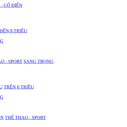
 - CỔ ĐIỂN
 ĐẾN 8 TRIỆU
NG
O - SPORT
SANG TRỌNG
ỆU
TRÊN 6 TRIỆU
NG
ON
THỂ THAO - SPORT