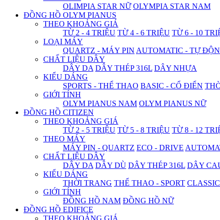
OLIMPIA STAR NỮ
OLYMPIA STAR NAM
ĐỒNG HỒ OLYM PIANUS
THEO KHOẢNG GIÁ
TỪ 2 - 4 TRIỆU
TỪ 4 - 6 TRIỆU
TỪ 6 - 10 TR
LOẠI MÁY
QUARTZ - MÁY PIN
AUTOMATIC - TỰ ĐỘ
CHẤT LIỆU DÂY
DÂY DA
DÂY THÉP 316L
DÂY NHỰA
KIỂU DÁNG
SPORTS - THỂ THAO
BASIC - CỔ ĐIỂN
THỜ
GIỚI TÍNH
OLYM PIANUS NAM
OLYM PIANUS NỮ
ĐỒNG HỒ CITIZEN
THEO KHOẢNG GIÁ
TỪ 2 - 5 TRIỆU
TỪ 5 - 8 TRIỆU
TỪ 8 - 12 TR
THEO MÁY
MÁY PIN - QUARTZ
ECO - DRIVE
AUTOMAT
CHẤT LIỆU DÂY
DÂY DA
DÂY DÙ
DÂY THÉP 316L
DÂY CA
KIỂU DÁNG
THỜI TRANG
THỂ THAO - SPORT
CLASSIC
GIỚI TÍNH
ĐỒNG HỒ NAM
ĐỒNG HỒ NỮ
ĐỒNG HỒ EDIFICE
THEO KHOẢNG GIÁ