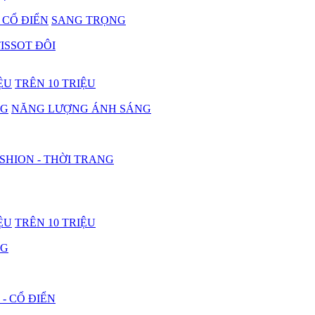
- CỔ ĐIỂN
SANG TRỌNG
ISSOT ĐÔI
IỆU
TRÊN 10 TRIỆU
NG
NĂNG LƯỢNG ÁNH SÁNG
SHION - THỜI TRANG
IỆU
TRÊN 10 TRIỆU
NG
 - CỔ ĐIỂN