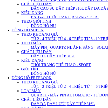
CHẤT LIỆU DÂY
DÂY CAO SU
DÂY THÉP 316L
DÂY DA
DÂ
KIỂU DÁNG
BABY-G THỜI TRANG
BABY-G SPORT
THEO GIỚI TÍNH
ĐỒNG HỒ NỮ
ĐỒNG HỒ SHEEN
THEO KHOẢNG GIÁ
TỪ 2 - 4 TRIỆU
TỪ 4 - 6 TRIỆU
TỪ 6 - 10 TR
THEO MÁY
MÁY PIN - QUARTZ
NL ÁNH SÁNG - SOLA
CHẤT LIỆU DÂY
DÂY DA
DÂY THÉP 316L
KIỂU DÁNG
THỜI TRANG
THỂ THAO - SPORT
GIỚI TÍNH
ĐỒNG HỒ NỮ
ĐỒNG HỒ FREELOOK
THEO KHOẢNG GIÁ
TỪ 1 - 2 TRIỆU
TỪ 2 - 4 TRIỆU
TỪ 4 - 6 TRI
LOẠI MÁY
QUARTZ - MÁY PIN
AUTOMATIC - TỰ ĐỘ
CHẤT LIỆU DÂY
DÂY DA
DÂY LƯỚI
DÂY THÉP 316L