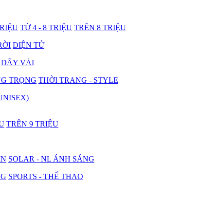
TRIỆU
TỪ 4 - 8 TRIỆU
TRÊN 8 TRIỆU
RỜI
ĐIỆN TỬ
DÂY VẢI
NG TRỌNG
THỜI TRANG - STYLE
UNISEX)
ỆU
TRÊN 9 TRIỆU
IN
SOLAR - NL ÁNH SÁNG
NG
SPORTS - THỂ THAO