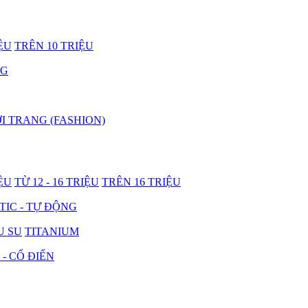
IỆU
TRÊN 10 TRIỆU
NG
I TRANG (FASHION)
IỆU
TỪ 12 - 16 TRIỆU
TRÊN 16 TRIỆU
IC - TỰ ĐỘNG
U SU
TITANIUM
 - CỔ ĐIỂN