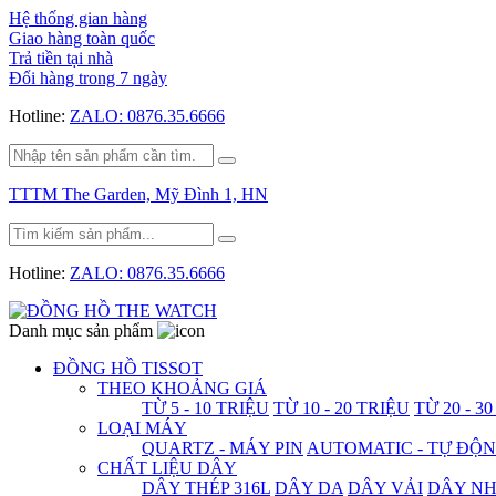
Hệ thống gian hàng
Giao hàng toàn quốc
Trả tiền tại nhà
Đổi hàng trong 7 ngày
Hotline:
ZALO: 0876.35.6666
TTTM The Garden, Mỹ Đình 1, HN
Hotline:
ZALO: 0876.35.6666
Danh mục sản phẩm
ĐỒNG HỒ TISSOT
THEO KHOẢNG GIÁ
TỪ 5 - 10 TRIỆU
TỪ 10 - 20 TRIỆU
TỪ 20 - 3
LOẠI MÁY
QUARTZ - MÁY PIN
AUTOMATIC - TỰ ĐỘ
CHẤT LIỆU DÂY
DÂY THÉP 316L
DÂY DA
DÂY VẢI
DÂY N