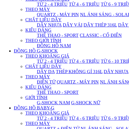
TỪ 2 - 4 TRIỆU
TỪ 4 - 6 TRIỆU
TỪ 6 - 9 TRI
THEO MÁY
QUARTZ - MÁY PIN
NL ÁNH SÁNG - SOLA
CHẤT LIỆU DÂY
DÂY NHỰA
DÂY VẢI
DÂY THÉP 316L
DÂY
KIỂU DÁNG
THỂ THAO - SPORT
CLASSIC - CỔ ĐIỂN
THEO GIỚI TÍNH
ĐỒNG HỒ NAM
ĐỒNG HỒ G-SHOCK
THEO KHOẢNG GIÁ
TỪ 2 - 4 TRIỆU
TỪ 4 - 6 TRIỆU
TỪ 6 - 10 TR
CHẤT LIỆU DÂY
DÂY DA
THÉP KHÔNG GỈ 316L
DÂY NHỰA
THEO MÁY
ĐIỆN TỬ
QUARTZ - MÁY PIN
NL ÁNH SÁN
KIỂU DÁNG
THỂ THAO - SPORT
GIỚI TÍNH
G-SHOCK NAM
G-SHOCK NỮ
ĐỒNG HỒ BABY-G
THEO KHOẢNG GIÁ
TỪ 2 - 4 TRIỆU
TỪ 4 - 6 TRIỆU
TỪ 6 - 9 TRI
THEO MÁY
QUARTZ + ĐIỆN TỬ
NL ÁNH SÁNG - SOLA