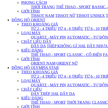
PHONG CÁCH
THỜI TRANG
THỂ THAO - SPORT
BASSIC 
GIỚI TÍNH
TISSOT NAM
TISSOT NỮ
TISSOT UNISEX
T
ĐỒNG HỒ ORIENT
THEO KHOẢNG GIÁ
TỪ 2 - 4 TRIỆU
TỪ 4 - 6 TRIỆU
TỪ 6 - 10 TR
LOẠI MÁY
QUARTZ - MÁY PIN
AUTOMATIC - TỰ ĐỘ
CHẤT LIỆU DÂY
DÂY DA
THÉP KHÔNG GỈ 316L
DÂY NHỰA
KIỂU DÁNG
THỂ THAO - SPORT
CLASSIC - CỔ ĐIỂN
FA
GIỚI TÍNH
ORIENT NAM
ORIENT NỮ
ĐỒNG HỒ OLYMPIA STAR
THEO KHOẢNG GIÁ
TỪ 2 - 4 TRIỆU
TỪ 4 - 6 TRIỆU
TỪ 6 - 10 TR
LOẠI MÁY
QUARTZ - MÁY PIN
AUTOMATIC - TỰ ĐỘ
CHẤT LIỆU
DÂY THÉP 316L
DÂY DA
KIỂU DÁNG
THỂ THAO - SPORT
THỜI TRANG
CLASSIC
GIỚI TÍNH