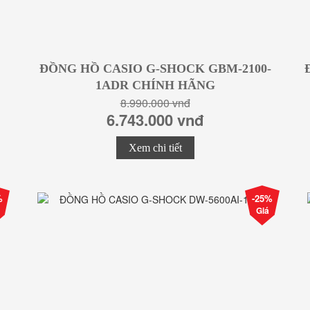
ĐỒNG HỒ CASIO G-SHOCK GBM-2100-
1ADR CHÍNH HÃNG
8.990.000 vnđ
6.743.000 vnđ
Xem chi tiết
%
-25%
Giá