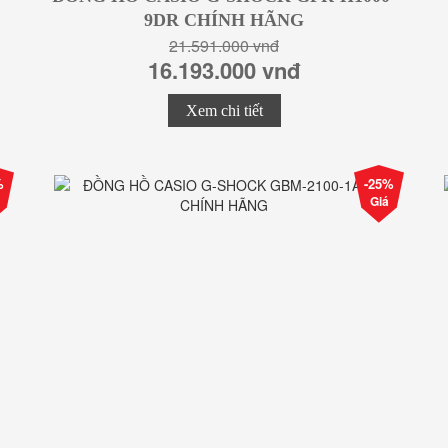
9DR CHÍNH HÃNG
21.591.000 vnđ
16.193.000 vnđ
Xem chi tiết
%
-25%
Giá