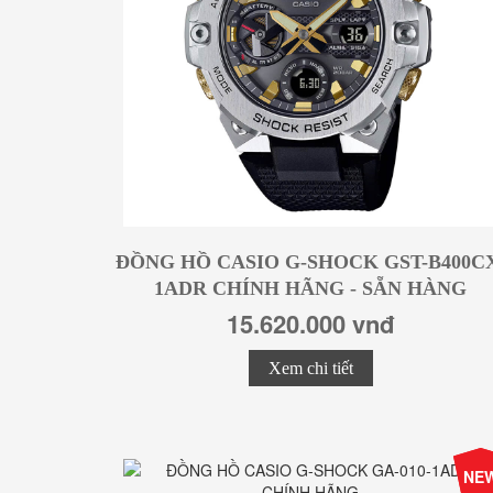
ĐỒNG HỒ CASIO G-SHOCK GST-B400C
1ADR CHÍNH HÃNG - SẴN HÀNG
15.620.000 vnđ
Xem chi tiết
-25
NE
Giá