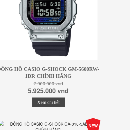
ĐỒNG HỒ CASIO G-SHOCK GM-5600RW-
1DR CHÍNH HÃNG
7.900.000 vnđ
5.925.000 vnđ
Xem chi tiết
-25%
NEW
Giá