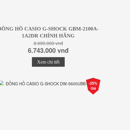
ĐỒNG HỒ CASIO G-SHOCK GBM-2100A-
1A2DR CHÍNH HÃNG
8.990.000 vnđ
6.743.000 vnđ
Xem chi tiết
-25%
Giá