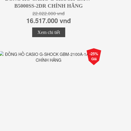
B5000SS-2DR CHÍNH HÃNG
22.022.000 vnđ
16.517.000 vnđ
Xem chi tiết
-25%
Giá