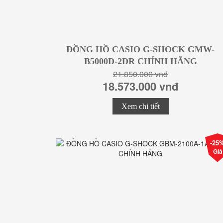
ĐỒNG HỒ CASIO G-SHOCK GMW-
B5000D-2DR CHÍNH HÃNG
21.850.000 vnđ
18.573.000 vnđ
Xem chi tiết
-25
Giá