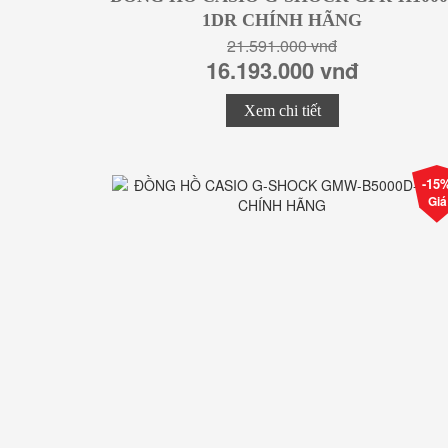
1DR CHÍNH HÃNG
21.591.000 vnđ
16.193.000 vnđ
Xem chi tiết
-15
Giá