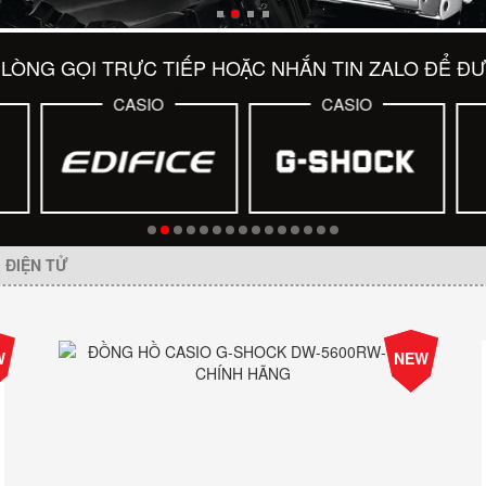
LÒNG GỌI TRỰC TIẾP HOẶC NHẮN TIN ZALO ĐỂ Đ
CASIO
CASIO
ĐIỆN TỬ
-25%
W
NEW
Giá