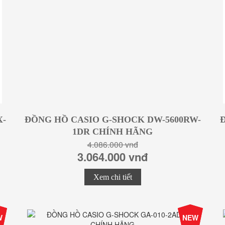
X-
ĐỒNG HỒ CASIO G-SHOCK DW-5600RW-
1DR CHÍNH HÃNG
4.086.000 vnđ
3.064.000 vnđ
Xem chi tiết
%
-25%
W
NEW
Giá