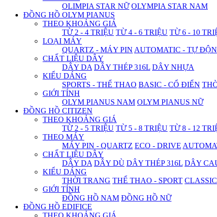
OLIMPIA STAR NỮ
OLYMPIA STAR NAM
ĐỒNG HỒ OLYM PIANUS
THEO KHOẢNG GIÁ
TỪ 2 - 4 TRIỆU
TỪ 4 - 6 TRIỆU
TỪ 6 - 10 TR
LOẠI MÁY
QUARTZ - MÁY PIN
AUTOMATIC - TỰ ĐỘ
CHẤT LIỆU DÂY
DÂY DA
DÂY THÉP 316L
DÂY NHỰA
KIỂU DÁNG
SPORTS - THỂ THAO
BASIC - CỔ ĐIỂN
THỜ
GIỚI TÍNH
OLYM PIANUS NAM
OLYM PIANUS NỮ
ĐỒNG HỒ CITIZEN
THEO KHOẢNG GIÁ
TỪ 2 - 5 TRIỆU
TỪ 5 - 8 TRIỆU
TỪ 8 - 12 TR
THEO MÁY
MÁY PIN - QUARTZ
ECO - DRIVE
AUTOMAT
CHẤT LIỆU DÂY
DÂY DA
DÂY DÙ
DÂY THÉP 316L
DÂY CA
KIỂU DÁNG
THỜI TRANG
THỂ THAO - SPORT
CLASSIC
GIỚI TÍNH
ĐỒNG HỒ NAM
ĐỒNG HỒ NỮ
ĐỒNG HỒ EDIFICE
THEO KHOẢNG GIÁ