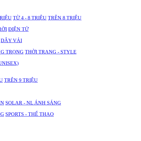
TRIỆU
TỪ 4 - 8 TRIỆU
TRÊN 8 TRIỆU
RỜI
ĐIỆN TỬ
DÂY VẢI
NG TRỌNG
THỜI TRANG - STYLE
UNISEX)
ỆU
TRÊN 9 TRIỆU
IN
SOLAR - NL ÁNH SÁNG
NG
SPORTS - THỂ THAO