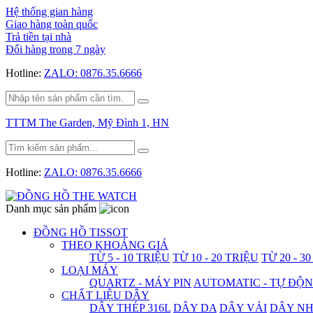
Hệ thống gian hàng
Giao hàng toàn quốc
Trả tiền tại nhà
Đổi hàng trong 7 ngày
Hotline:
ZALO: 0876.35.6666
TTTM The Garden, Mỹ Đình 1, HN
Hotline:
ZALO: 0876.35.6666
Danh mục sản phẩm
ĐỒNG HỒ TISSOT
THEO KHOẢNG GIÁ
TỪ 5 - 10 TRIỆU
TỪ 10 - 20 TRIỆU
TỪ 20 - 3
LOẠI MÁY
QUARTZ - MÁY PIN
AUTOMATIC - TỰ ĐỘ
CHẤT LIỆU DÂY
DÂY THÉP 316L
DÂY DA
DÂY VẢI
DÂY N