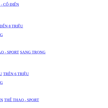
 - CỔ ĐIỂN
 ĐẾN 8 TRIỆU
NG
O - SPORT
SANG TRỌNG
ỆU
TRÊN 6 TRIỆU
NG
ON
THỂ THAO - SPORT