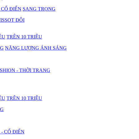
- CỔ ĐIỂN
SANG TRỌNG
ISSOT ĐÔI
IỆU
TRÊN 10 TRIỆU
NG
NĂNG LƯỢNG ÁNH SÁNG
SHION - THỜI TRANG
IỆU
TRÊN 10 TRIỆU
NG
 - CỔ ĐIỂN