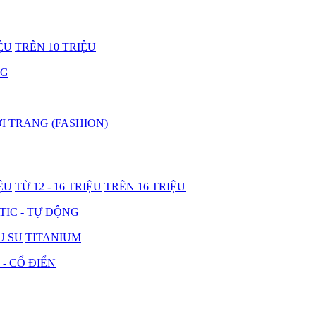
IỆU
TRÊN 10 TRIỆU
NG
I TRANG (FASHION)
IỆU
TỪ 12 - 16 TRIỆU
TRÊN 16 TRIỆU
IC - TỰ ĐỘNG
U SU
TITANIUM
 - CỔ ĐIỂN