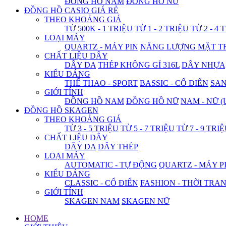
ĐỒNG HỒ NAM
ĐỒNG HỒ NỮ
ĐỒNG HỒ CASIO GIÁ RẺ
THEO KHOẢNG GIÁ
TỪ 500K - 1 TRIỆU
TỪ 1 - 2 TRIỆU
TỪ 2 - 4 
LOẠI MÁY
QUARTZ - MÁY PIN
NĂNG LƯỢNG MẶT T
CHẤT LIỆU DÂY
DÂY DA
THÉP KHÔNG GỈ 316L
DÂY NHỰA
KIỂU DÁNG
THỂ THAO - SPORT
BASSIC - CỔ ĐIỂN
SA
GIỚI TÍNH
ĐỒNG HỒ NAM
ĐỒNG HỒ NỮ
NAM - NỮ (
ĐỒNG HỒ SKAGEN
THEO KHOẢNG GIÁ
TỪ 3 - 5 TRIỆU
TỪ 5 - 7 TRIỆU
TỪ 7 - 9 TRI
CHẤT LIỆU DÂY
DÂY DA
DÂY THÉP
LOẠI MÁY
AUTOMATIC - TỰ ĐỘNG
QUARTZ - MÁY P
KIỂU DÁNG
CLASSIC - CỔ ĐIỂN
FASHION - THỜI TRA
GIỚI TÍNH
SKAGEN NAM
SKAGEN NỮ
HOME