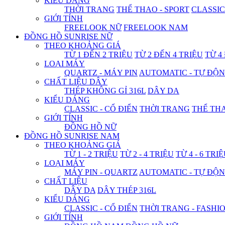
KIỂU DÁNG
THỜI TRANG
THỂ THAO - SPORT
CLASSIC
GIỚI TÍNH
FREELOOK NỮ
FREELOOK NAM
ĐỒNG HỒ SUNRISE NỮ
THEO KHOẢNG GIÁ
TỪ 1 ĐẾN 2 TRIỆU
TỪ 2 ĐẾN 4 TRIỆU
TỪ 4
LOẠI MÁY
QUARTZ - MÁY PIN
AUTOMATIC - TỰ ĐỘ
CHẤT LIỆU DÂY
THÉP KHÔNG GỈ 316L
DÂY DA
KIỂU DÁNG
CLASSIC - CỔ ĐIỂN
THỜI TRANG
THỂ THA
GIỚI TÍNH
ĐỒNG HỒ NỮ
ĐỒNG HỒ SUNRISE NAM
THEO KHOẢNG GIÁ
TỪ 1 - 2 TRIỆU
TỪ 2 - 4 TRIỆU
TỪ 4 - 6 TRI
LOẠI MÁY
MÁY PIN - QUARTZ
AUTOMATIC - TỰ ĐỘ
CHẤT LIỆU
DÂY DA
DÂY THÉP 316L
KIỂU DÁNG
CLASSIC - CỔ ĐIỂN
THỜI TRANG - FASHI
GIỚI TÍNH