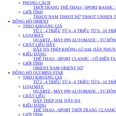
PHONG CÁCH
THỜI TRANG
THỂ THAO - SPORT
BASSIC 
GIỚI TÍNH
TISSOT NAM
TISSOT NỮ
TISSOT UNISEX
T
ĐỒNG HỒ ORIENT
THEO KHOẢNG GIÁ
TỪ 2 - 4 TRIỆU
TỪ 4 - 6 TRIỆU
TỪ 6 - 10 TR
LOẠI MÁY
QUARTZ - MÁY PIN
AUTOMATIC - TỰ ĐỘ
CHẤT LIỆU DÂY
DÂY DA
THÉP KHÔNG GỈ 316L
DÂY NHỰA
KIỂU DÁNG
THỂ THAO - SPORT
CLASSIC - CỔ ĐIỂN
FA
GIỚI TÍNH
ORIENT NAM
ORIENT NỮ
ĐỒNG HỒ OLYMPIA STAR
THEO KHOẢNG GIÁ
TỪ 2 - 4 TRIỆU
TỪ 4 - 6 TRIỆU
TỪ 6 - 10 TR
LOẠI MÁY
QUARTZ - MÁY PIN
AUTOMATIC - TỰ ĐỘ
CHẤT LIỆU
DÂY THÉP 316L
DÂY DA
KIỂU DÁNG
THỂ THAO - SPORT
THỜI TRANG
CLASSIC
GIỚI TÍNH