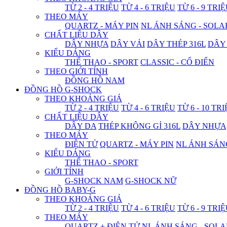
TỪ 2 - 4 TRIỆU
TỪ 4 - 6 TRIỆU
TỪ 6 - 9 TRI
THEO MÁY
QUARTZ - MÁY PIN
NL ÁNH SÁNG - SOLA
CHẤT LIỆU DÂY
DÂY NHỰA
DÂY VẢI
DÂY THÉP 316L
DÂY
KIỂU DÁNG
THỂ THAO - SPORT
CLASSIC - CỔ ĐIỂN
THEO GIỚI TÍNH
ĐỒNG HỒ NAM
ĐỒNG HỒ G-SHOCK
THEO KHOẢNG GIÁ
TỪ 2 - 4 TRIỆU
TỪ 4 - 6 TRIỆU
TỪ 6 - 10 TR
CHẤT LIỆU DÂY
DÂY DA
THÉP KHÔNG GỈ 316L
DÂY NHỰA
THEO MÁY
ĐIỆN TỬ
QUARTZ - MÁY PIN
NL ÁNH SÁN
KIỂU DÁNG
THỂ THAO - SPORT
GIỚI TÍNH
G-SHOCK NAM
G-SHOCK NỮ
ĐỒNG HỒ BABY-G
THEO KHOẢNG GIÁ
TỪ 2 - 4 TRIỆU
TỪ 4 - 6 TRIỆU
TỪ 6 - 9 TRI
THEO MÁY
QUARTZ + ĐIỆN TỬ
NL ÁNH SÁNG - SOLA