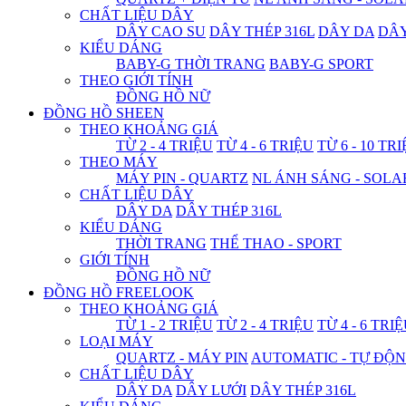
CHẤT LIỆU DÂY
DÂY CAO SU
DÂY THÉP 316L
DÂY DA
DÂ
KIỂU DÁNG
BABY-G THỜI TRANG
BABY-G SPORT
THEO GIỚI TÍNH
ĐỒNG HỒ NỮ
ĐỒNG HỒ SHEEN
THEO KHOẢNG GIÁ
TỪ 2 - 4 TRIỆU
TỪ 4 - 6 TRIỆU
TỪ 6 - 10 TR
THEO MÁY
MÁY PIN - QUARTZ
NL ÁNH SÁNG - SOLA
CHẤT LIỆU DÂY
DÂY DA
DÂY THÉP 316L
KIỂU DÁNG
THỜI TRANG
THỂ THAO - SPORT
GIỚI TÍNH
ĐỒNG HỒ NỮ
ĐỒNG HỒ FREELOOK
THEO KHOẢNG GIÁ
TỪ 1 - 2 TRIỆU
TỪ 2 - 4 TRIỆU
TỪ 4 - 6 TRI
LOẠI MÁY
QUARTZ - MÁY PIN
AUTOMATIC - TỰ ĐỘ
CHẤT LIỆU DÂY
DÂY DA
DÂY LƯỚI
DÂY THÉP 316L