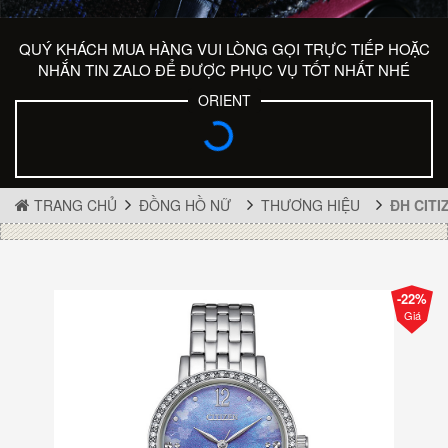
QUÝ KHÁCH MUA HÀNG VUI LÒNG GỌI TRỰC TIẾP HOẶC
NHẮN TIN ZALO ĐỂ ĐƯỢC PHỤC VỤ TỐT NHẤT NHÉ
ORIENT
TRANG CHỦ
ĐỒNG HỒ NỮ
THƯƠNG HIỆU
ĐH CITI
-22%
Giá