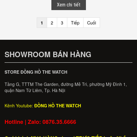
Xem chi tiết
1
2
3
Tiếp
Cuối
SHOWROOM BÁN HÀNG
STORE ĐỒNG HỒ THE WATCH
Tầng G, TTTM The Garden, đường Mễ Trì, phường Mỹ Đình 1,
quận Nam Từ Liêm, Tp. Hà Nội
Kênh Youtube:
ĐỒNG HỒ THE WATCH
Hotline | Zalo: 0876.35.6666