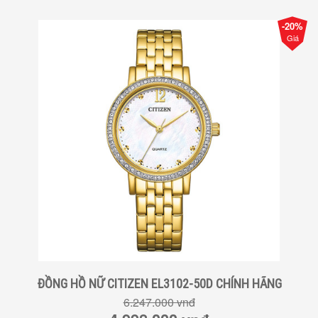
-20%
Giá
ĐỒNG HỒ NỮ CITIZEN EL3102-50D CHÍNH HÃNG
6.247.000 vnđ