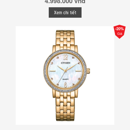
4.998.000 vnđ
Xem chi tiết
-20%
Giá