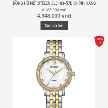
ĐỒNG HỒ NỮ CITIZEN EL3103-57D CHÍNH HÃNG
6.185.000 vnđ
4.948.000 vnđ
Xem chi tiết
-20%
Giá