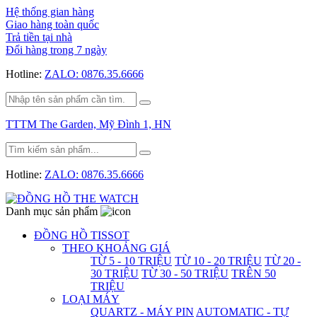
Hệ thống gian hàng
Giao hàng toàn quốc
Trả tiền tại nhà
Đổi hàng trong 7 ngày
Hotline:
ZALO: 0876.35.6666
TTTM The Garden, Mỹ Đình 1, HN
Hotline:
ZALO: 0876.35.6666
Danh mục sản phẩm
ĐỒNG HỒ TISSOT
THEO KHOẢNG GIÁ
TỪ 5 - 10 TRIỆU
TỪ 10 - 20 TRIỆU
TỪ 20 -
30 TRIỆU
TỪ 30 - 50 TRIỆU
TRÊN 50
TRIỆU
LOẠI MÁY
QUARTZ - MÁY PIN
AUTOMATIC - TỰ