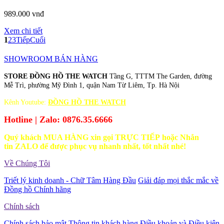
989.000 vnđ
Xem chi tiết
1
2
3
Tiếp
Cuối
SHOWROOM BÁN HÀNG
STORE ĐỒNG HỒ THE WATCH
Tầng G, TTTM The Garden, đường
Mễ Trì, phường Mỹ Đình 1, quận Nam Từ Liêm, Tp. Hà Nội
Kênh Youtube:
ĐỒNG HỒ THE WATCH
Hotline | Zalo: 0876.35.6666
Quý khách MUA HÀNG xin gọi TRỰC TIẾP hoặc Nhắn
tin ZALO để được phục vụ nhanh nhất, tốt nhất nhé!
Về Chúng Tôi
Triết lý kinh doanh - Chữ Tâm Hàng Đầu
Giải đáp mọi thắc mắc về
Đồng hồ Chính hãng
Chính sách
Chính sách bảo mật Thông tin khách hàng
Điều khoản và Điều kiện