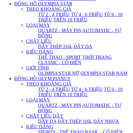
ĐỒNG HỒ OLYMPIA STAR
THEO KHOẢNG GIÁ
TỪ 2 - 4 TRIỆU
TỪ 4 - 6 TRIỆU
TỪ 6 - 10
TRIỆU
TRÊN 10 TRIỆU
LOẠI MÁY
QUARTZ - MÁY PIN
AUTOMATIC - TỰ
ĐỘNG
CHẤT LIỆU
DÂY THÉP 316L
DÂY DA
KIỂU DÁNG
THỂ THAO - SPORT
THỜI TRANG
CLASSIC - CỔ ĐIỂN
GIỚI TÍNH
OLIMPIA STAR NỮ
OLYMPIA STAR NAM
ĐỒNG HỒ OLYM PIANUS
THEO KHOẢNG GIÁ
TỪ 2 - 4 TRIỆU
TỪ 4 - 6 TRIỆU
TỪ 6 - 10
TRIỆU
TRÊN 10 TRIỆU
LOẠI MÁY
QUARTZ - MÁY PIN
AUTOMATIC - TỰ
ĐỘNG
CHẤT LIỆU DÂY
DÂY DA
DÂY THÉP 316L
DÂY NHỰA
KIỂU DÁNG
SPORTS - THỂ THAO
BASIC - CỔ ĐIỂN