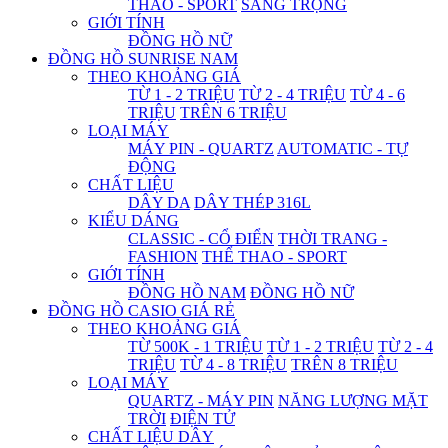
THAO - SPORT
SANG TRỌNG
GIỚI TÍNH
ĐỒNG HỒ NỮ
ĐỒNG HỒ SUNRISE NAM
THEO KHOẢNG GIÁ
TỪ 1 - 2 TRIỆU
TỪ 2 - 4 TRIỆU
TỪ 4 - 6
TRIỆU
TRÊN 6 TRIỆU
LOẠI MÁY
MÁY PIN - QUARTZ
AUTOMATIC - TỰ
ĐỘNG
CHẤT LIỆU
DÂY DA
DÂY THÉP 316L
KIỂU DÁNG
CLASSIC - CỔ ĐIỂN
THỜI TRANG -
FASHION
THỂ THAO - SPORT
GIỚI TÍNH
ĐỒNG HỒ NAM
ĐỒNG HỒ NỮ
ĐỒNG HỒ CASIO GIÁ RẺ
THEO KHOẢNG GIÁ
TỪ 500K - 1 TRIỆU
TỪ 1 - 2 TRIỆU
TỪ 2 - 4
TRIỆU
TỪ 4 - 8 TRIỆU
TRÊN 8 TRIỆU
LOẠI MÁY
QUARTZ - MÁY PIN
NĂNG LƯỢNG MẶT
TRỜI
ĐIỆN TỬ
CHẤT LIỆU DÂY