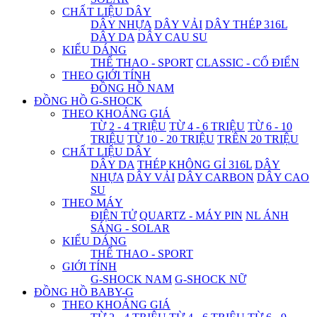
CHẤT LIỆU DÂY
DÂY NHỰA
DÂY VẢI
DÂY THÉP 316L
DÂY DA
DÂY CAU SU
KIỂU DÁNG
THỂ THAO - SPORT
CLASSIC - CỔ ĐIỂN
THEO GIỚI TÍNH
ĐỒNG HỒ NAM
ĐỒNG HỒ G-SHOCK
THEO KHOẢNG GIÁ
TỪ 2 - 4 TRIỆU
TỪ 4 - 6 TRIỆU
TỪ 6 - 10
TRIỆU
TỪ 10 - 20 TRIỆU
TRÊN 20 TRIỆU
CHẤT LIỆU DÂY
DÂY DA
THÉP KHÔNG GỈ 316L
DÂY
NHỰA
DÂY VẢI
DÂY CARBON
DÂY CAO
SU
THEO MÁY
ĐIỆN TỬ
QUARTZ - MÁY PIN
NL ÁNH
SÁNG - SOLAR
KIỂU DÁNG
THỂ THAO - SPORT
GIỚI TÍNH
G-SHOCK NAM
G-SHOCK NỮ
ĐỒNG HỒ BABY-G
THEO KHOẢNG GIÁ