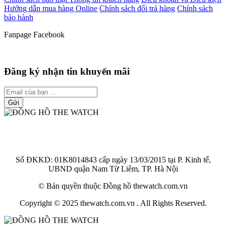
Hướng dẫn mua hàng Online
Chính sách đổi trả hàng
Chính sách
bảo hành
Fanpage Facebook
Đăng ký nhận tin khuyến mãi
Gửi
ĐẠI LÝ ỦY QUYỀN PHÂN PHỐI CÁC THƯƠNG
HIỆU ĐỒNG HỒ CHÍNH HÃNG
Số ĐKKD: 01K8014843 cấp ngày 13/03/2015 tại P. Kinh tế,
UBND quận Nam Từ Liêm, TP. Hà Nội
© Bản quyền thuộc Đồng hồ thewatch.com.vn
Copyright © 2025 thewatch.com.vn . All Rights Reserved.