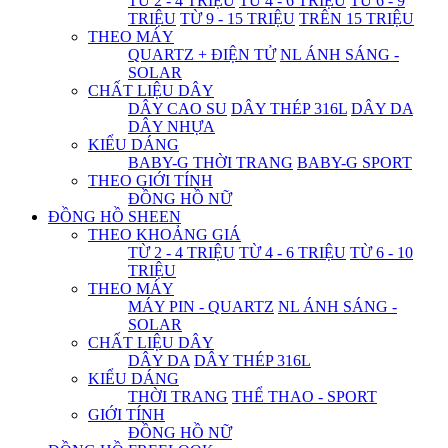
TỪ 2 - 4 TRIỆU
TỪ 4 - 6 TRIỆU
TỪ 6 - 9
TRIỆU
TỪ 9 - 15 TRIỆU
TRÊN 15 TRIỆU
THEO MÁY
QUARTZ + ĐIỆN TỬ
NL ÁNH SÁNG -
SOLAR
CHẤT LIỆU DÂY
DÂY CAO SU
DÂY THÉP 316L
DÂY DA
DÂY NHỰA
KIỂU DÁNG
BABY-G THỜI TRANG
BABY-G SPORT
THEO GIỚI TÍNH
ĐỒNG HỒ NỮ
ĐỒNG HỒ SHEEN
THEO KHOẢNG GIÁ
TỪ 2 - 4 TRIỆU
TỪ 4 - 6 TRIỆU
TỪ 6 - 10
TRIỆU
THEO MÁY
MÁY PIN - QUARTZ
NL ÁNH SÁNG -
SOLAR
CHẤT LIỆU DÂY
DÂY DA
DÂY THÉP 316L
KIỂU DÁNG
THỜI TRANG
THỂ THAO - SPORT
GIỚI TÍNH
ĐỒNG HỒ NỮ