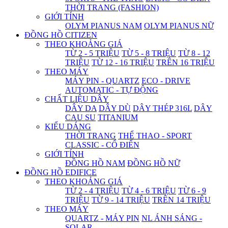
THỜI TRANG (FASHION)
GIỚI TÍNH
OLYM PIANUS NAM
OLYM PIANUS NỮ
ĐỒNG HỒ CITIZEN
THEO KHOẢNG GIÁ
TỪ 2 - 5 TRIỆU
TỪ 5 - 8 TRIỆU
TỪ 8 - 12
TRIỆU
TỪ 12 - 16 TRIỆU
TRÊN 16 TRIỆU
THEO MÁY
MÁY PIN - QUARTZ
ECO - DRIVE
AUTOMATIC - TỰ ĐỘNG
CHẤT LIỆU DÂY
DÂY DA
DÂY DÙ
DÂY THÉP 316L
DÂY
CAU SU
TITANIUM
KIỂU DÁNG
THỜI TRANG
THỂ THAO - SPORT
CLASSIC - CỔ ĐIỂN
GIỚI TÍNH
ĐỒNG HỒ NAM
ĐỒNG HỒ NỮ
ĐỒNG HỒ EDIFICE
THEO KHOẢNG GIÁ
TỪ 2 - 4 TRIỆU
TỪ 4 - 6 TRIỆU
TỪ 6 - 9
TRIỆU
TỪ 9 - 14 TRIỆU
TRÊN 14 TRIỆU
THEO MÁY
QUARTZ - MÁY PIN
NL ÁNH SÁNG -
SOLAR