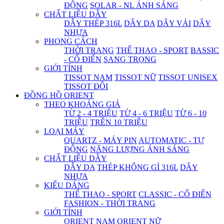
ĐỘNG
SOLAR - NL ÁNH SÁNG
CHẤT LIỆU DÂY
DÂY THÉP 316L
DÂY DA
DÂY VẢI
DÂY
NHỰA
PHONG CÁCH
THỜI TRANG
THỂ THAO - SPORT
BASSIC
- CỔ ĐIỂN
SANG TRỌNG
GIỚI TÍNH
TISSOT NAM
TISSOT NỮ
TISSOT UNISEX
TISSOT ĐÔI
ĐỒNG HỒ ORIENT
THEO KHOẢNG GIÁ
TỪ 2 - 4 TRIỆU
TỪ 4 - 6 TRIỆU
TỪ 6 - 10
TRIỆU
TRÊN 10 TRIỆU
LOẠI MÁY
QUARTZ - MÁY PIN
AUTOMATIC - TỰ
ĐỘNG
NĂNG LƯỢNG ÁNH SÁNG
CHẤT LIỆU DÂY
DÂY DA
THÉP KHÔNG GỈ 316L
DÂY
NHỰA
KIỂU DÁNG
THỂ THAO - SPORT
CLASSIC - CỔ ĐIỂN
FASHION - THỜI TRANG
GIỚI TÍNH
ORIENT NAM
ORIENT NỮ