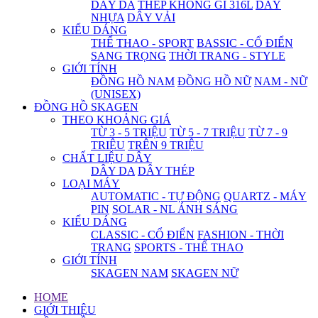
DÂY DA
THÉP KHÔNG GỈ 316L
DÂY
NHỰA
DÂY VẢI
KIỂU DÁNG
THỂ THAO - SPORT
BASSIC - CỔ ĐIỂN
SANG TRỌNG
THỜI TRANG - STYLE
GIỚI TÍNH
ĐỒNG HỒ NAM
ĐỒNG HỒ NỮ
NAM - NỮ
(UNISEX)
ĐỒNG HỒ SKAGEN
THEO KHOẢNG GIÁ
TỪ 3 - 5 TRIỆU
TỪ 5 - 7 TRIỆU
TỪ 7 - 9
TRIỆU
TRÊN 9 TRIỆU
CHẤT LIỆU DÂY
DÂY DA
DÂY THÉP
LOẠI MÁY
AUTOMATIC - TỰ ĐỘNG
QUARTZ - MÁY
PIN
SOLAR - NL ÁNH SÁNG
KIỂU DÁNG
CLASSIC - CỔ ĐIỂN
FASHION - THỜI
TRANG
SPORTS - THỂ THAO
GIỚI TÍNH
SKAGEN NAM
SKAGEN NỮ
HOME
GIỚI THIỆU