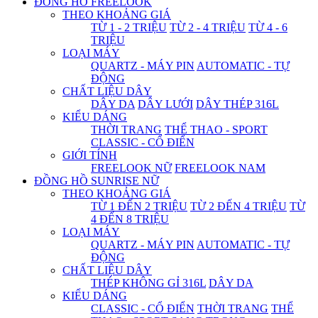
ĐỒNG HỒ FREELOOK
THEO KHOẢNG GIÁ
TỪ 1 - 2 TRIỆU
TỪ 2 - 4 TRIỆU
TỪ 4 - 6
TRIỆU
LOẠI MÁY
QUARTZ - MÁY PIN
AUTOMATIC - TỰ
ĐỘNG
CHẤT LIỆU DÂY
DÂY DA
DÂY LƯỚI
DÂY THÉP 316L
KIỂU DÁNG
THỜI TRANG
THỂ THAO - SPORT
CLASSIC - CỔ ĐIỂN
GIỚI TÍNH
FREELOOK NỮ
FREELOOK NAM
ĐỒNG HỒ SUNRISE NỮ
THEO KHOẢNG GIÁ
TỪ 1 ĐẾN 2 TRIỆU
TỪ 2 ĐẾN 4 TRIỆU
TỪ
4 ĐẾN 8 TRIỆU
LOẠI MÁY
QUARTZ - MÁY PIN
AUTOMATIC - TỰ
ĐỘNG
CHẤT LIỆU DÂY
THÉP KHÔNG GỈ 316L
DÂY DA
KIỂU DÁNG
CLASSIC - CỔ ĐIỂN
THỜI TRANG
THỂ